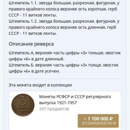
Города-
Штемпель 1.1. звезда большая, разрезная, фигурная, у
правого крайнего колоса верхняя ость короткая, герб
столицы
СССР - 11 витков ленты.
Европы
Штемпель 1.2. звезда большая, разрезная, фигурная, у
Наборы
правого крайнего колоса верхняя ость длинная, герб
и
СССР - 11 витков ленты.
коллекции
Описание реверса
Монеты
СССР
Штемпель А, верхняя часть цифры «3» тоньше, хвостик
и
цифры «6» в дате длинный.
РСФСР
Штемпель Б, верхняя часть цифры «3» толще, хвостик
цифры «6» в дате усечен.
РСФСР
и
Эта монета входит в коллекции
СССР
(1921-
Монеты РСФСР и СССР регулярного
1958)
выпуска 1921-1957
СССР
247 предметов
и
~ 1 100 000 ₽
ГКЧП
В СОХРАННОСТИ XF
(1961