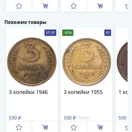
IV
Шуйский
(1606-­
Похожие товары
1610)
Борис
VF-XF
-40%
XF
Годунов
(1598-­
1605)
Фёдор
I
Иванович
(1584-­
1598)
3 копейки 1946
3 копейки 1955
1 ко
Иван
IV
Грозный
(1533-
590 ₽
590 ₽
990 ₽
590 ₽
1584)
Василий