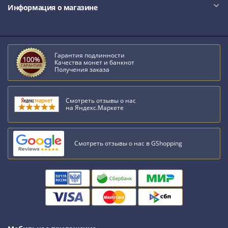
Римская
Информация о магазине
империя
Другие
Приднестровье
Гарантия подлинности
Украина
Качества монет и банкнот
Монеты
Получения заказа
мира
Австралия
Смотреть отзывы о нас
и
на Яндекс.Маркете
Океания
Азия
Америка
Смотреть отзывы о нас в GShopping
Африка
Европа
Другие
страны
Смешанные
лоты