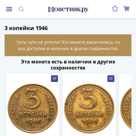
Монеты
3 копейки 1946
Монеты
Российской
Федерации
Регулярные
выпуски
Эта монета есть в наличии в других
до
сохранностях
реформы
XF
XF
(1992-
1993)
после
реформы
(1997-
нв)
Юбилейные
и