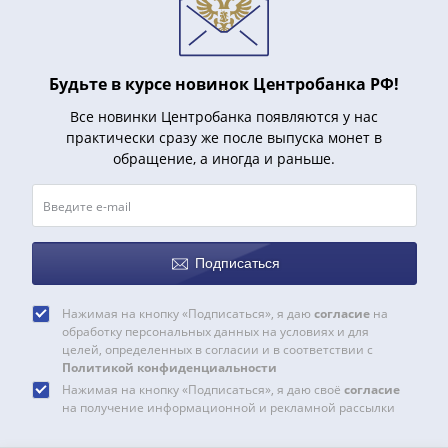
Нижегородско-
Суздальское
княжество
(1383-
Будьте в курсе новинок Центробанка РФ!
1431)
Все новинки Центробанка появляются у нас
США
практически сразу же после выпуска монет в
Регулярные
обращение, а иногда и раньше.
выпуски
Доллары
Сакагавеи
(индианка)
Доллары
Подписаться
инновации
Президентские
Нажимая на кнопку «Подписаться», я даю
согласие
на
обработку персональных данных на условиях и для
доллары
целей, определенных в согласии и в соответствии с
Квотеры
Политикой конфиденциальности
(парки)
Нажимая на кнопку «Подписаться», я даю своё
согласие
Квотеры
на получение информационной и рекламной рассылки
(штаты)