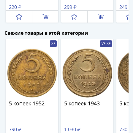
и
220 ₽
299 ₽
249 ₽
Петр
I
(1682-
1717)
Свежие товары в этой категории
Федор
III
XF
VF-XF
Алексеевич
(1676-
1682)
Алексей
Михайлович
(1645-
1676)
Михаил
5 копеек 1952
5 копеек 1943
5 коп
Федорович
(1613-
1645)
Василий
790 ₽
1 030 ₽
730 ₽