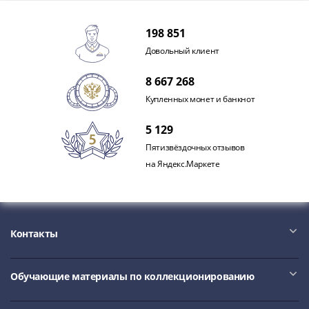
Наборы
Другие
198 851
ЕВРО
Довольный клиент
Германия
Евросоюз
8 667 268
ФРГ
Купленных монет и банкнот
ГДР
Третий
5 129
рейх
Пятизвёздочных отзывов
Веймарская
на Яндекс.Маркете
республика
Нотгельды
Германская
империя
Контакты
Бавария
Данциг
Пруссия
Обучающие материалы по коллекционированию
Саар
Священная