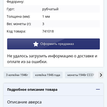
ЧМ
Федорину:
по
Гурт:
рубчатый
футболу
Толщина (мм):
1 мм
2018
Крымские
Вес монеты (г):
3
события
Код товара:
741018
Архитектура
Красная
книга
Личности
Не удалось загрузить информацию о доставке и
Мультипликация
оплате из-за ошибки.
События
Серебряные
и
3 копейки 1946г
копейка 1946 года
монеты 1946г СССР
мон
золотые
Города
Подробное описание товара
трудовой
доблести
Описание аверса
Освобожденные