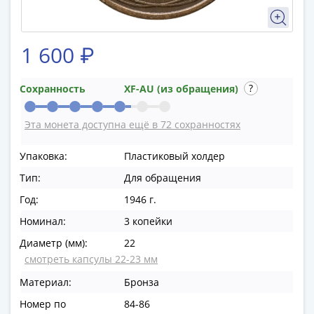
в
ВОВ
75
1 600 ₽
лет
Победы
Сохранность
XF-AU (из обращения)
в
ВОВ
Эта монета доступна ещё в 72 сохранностях
Человек
труда
Упаковка:
Пластиковый холдер
Города-
Тип:
Для обращения
герои
Оружие
Год:
1946 г.
Великой
Номинал:
3 копейки
Победы
Диаметр (мм):
22
Олимпиада
смотреть капсулы 22-23 мм
в
Сочи
Материал:
Бронза
2014
Номер по
84-86