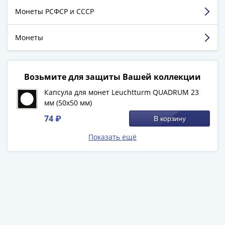
1894)
Комментарий:
Хороший уровень обслуживания.
Монеты РСФСР и СССР
Александр
II
Смотреть больше отзывов
(1854-
Монеты
1881)
Николай
I
Возьмите для защиты Вашей коллекции
(1826-
Капсула для монет Leuchtturm QUADRUM 23
1855)
мм (50х50 мм)
Александр
74 ₽
В корзину
I
(1801-
Показать ещё
1825)
Павел
I
(1796-
1801)
Екатерина
II