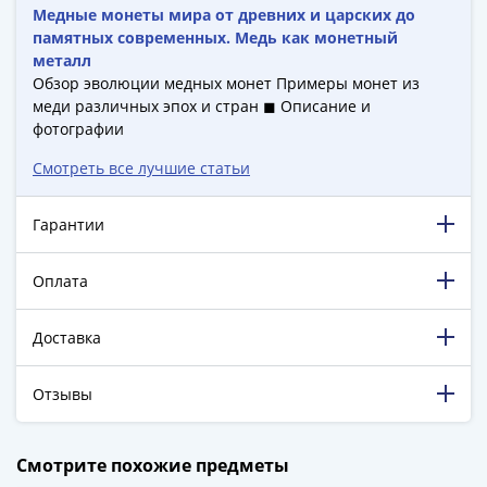
1894)
Медные монеты мира от древних и царских до
Александр
памятных современных. Медь как монетный
II
металл
(1854-
Обзор эволюции медных монет Примеры монет из
1881)
меди различных эпох и стран ◼ Описание и
фотографии
Николай
I
Смотреть все лучшие статьи
(1826-
1855)
Гарантии
Александр
I
Оплата
(1801-
1825)
Доставка
Павел
I
(1796-
Отзывы
1801)
Екатерина
198 770 довольных клиентов!
Смотрите похожие предметы
II
5 129 пятизвёздочных отзывов на Яндекс.Маркете.