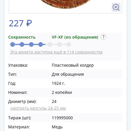
в
ВОВ
75
227 ₽
лет
Победы
Сохранность
VF-XF (из обращения)
в
ВОВ
Эта монета доступна ещё в 114 сохранностях
Человек
труда
Упаковка:
Пластиковый холдер
Города-
Тип:
Для обращения
герои
Оружие
Год:
1924 г.
Великой
Номинал:
2 копейки
Победы
Диаметр (мм):
24
Олимпиада
смотреть капсулы 24-25 мм
в
Сочи
Тираж (шт):
119995000
2014
Материал:
Медь