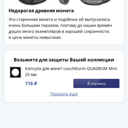
(1727-
Недорогая древняя монета
1729)
Екатерина
Эта старинная монета и подобные ей выпускались
I
очень большим тиражом, поэтому до наших времён
дошло много экземпляров в хорошей сохранности,
(1725-
и цена монеты невысокая.
1727)
Петр
I
(1700-
Возьмите для защиты Вашей коллекции
1725)
Капсула для монет Leuchtturm QUADRUM Mini
Наборы
25 мм
и
116 ₽
В корзину
коллекции
Монеты
Показать ещё
Древней
Руси
Иван
V