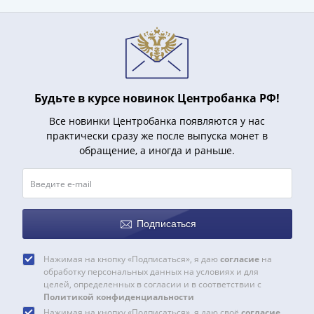
Римская
империя
Другие
Приднестровье
Украина
Монеты
Будьте в курсе новинок Центробанка РФ!
мира
Все новинки Центробанка появляются у нас
Австралия
практически сразу же после выпуска монет в
и
обращение, а иногда и раньше.
Океания
Азия
Америка
Африка
Подписаться
Европа
Другие
Нажимая на кнопку «Подписаться», я даю
согласие
на
страны
обработку персональных данных на условиях и для
Смешанные
целей, определенных в согласии и в соответствии с
лоты
Политикой конфиденциальности
Нажимая на кнопку «Подписаться», я даю своё
согласие