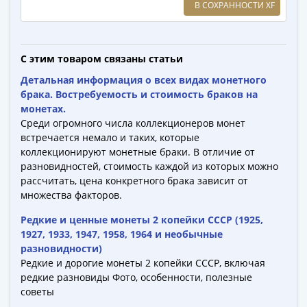
В СОХРАННОСТИ XF
-
1991)
Юбилейные
С этим товаром связаны статьи
и
памятные
Детальная информация о всех видах монетного
Наборы
брака. Востребуемость и стоимость браков на
монетах.
и
Среди огромного числа коллекционеров монет
коллекции
встречается немало и таких, которые
Монеты
коллекционируют монетные браки. В отличие от
Российской
разновидностей, стоимость каждой из которых можно
империи
рассчитать, цена конкретного брака зависит от
Николай
множества факторов.
II
Редкие и ценные монеты 2 копейки СССР (1925,
(1894-
1927, 1933, 1947, 1958, 1964 и необычные
1917)
разновидности)
Александр
Редкие и дорогие монеты 2 копейки СССР, включая
III
редкие разновиды Фото, особенности, полезные
(1881-
советы