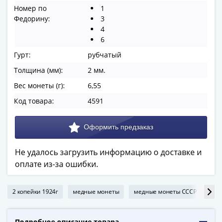
ЧМ
Номер по
1
по
Федорину:
3
футболу
4
2018
6
Крымские
Гурт:
рубчатый
события
Толщина (мм):
2 мм.
Архитектура
Красная
Вес монеты (г):
6,55
книга
Код товара:
4591
Личности
Мультипликация
События
Серебряные
Не удалось загрузить информацию о доставке и
и
оплате из-за ошибки.
золотые
Города
трудовой
2 копейки 1924г
медные монеты
медные монеты СССР
коп
доблести
Освобожденные
Подробное описание товара