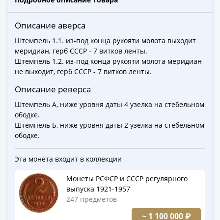
Города-
столицы
Описание аверса
Европы
Наборы
Штемпель 1.1. из-под конца рукояти молота выходит
и
меридиан, герб СССР - 7 витков ленты.
Штемпель 1.2. из-под конца рукояти молота меридиан
коллекции
не выходит, герб СССР - 7 витков ленты.
Монеты
СССР
Описание реверса
и
Штемпель А, ниже уровня даты 4 узелка на стебельном
РСФСР
ободке.
РСФСР
Штемпель Б, ниже уровня даты 2 узелка на стебельном
и
ободке.
СССР
(1921-
Эта монета входит в коллекции
1958)
Монеты РСФСР и СССР регулярного
СССР
выпуска 1921-1957
и
247 предметов
ГКЧП
~ 1 100 000 ₽
(1961