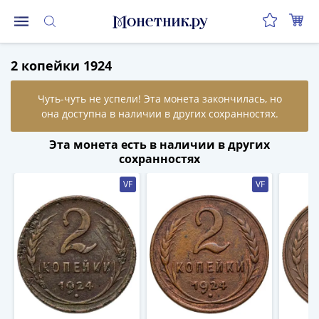
Монеты
2 копейки 1924
Монеты
Российской
Федерации
Регулярные
выпуски
Эта монета есть в наличии в других
до
сохранностях
реформы
VF
VF
(1992-
1993)
после
реформы
(1997-
нв)
Юбилейные
и