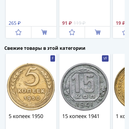
III
(1505-­
1533)
265 ₽
91 ₽
119 ₽
19 ₽
Иван
III
(1462-­
1505)
Свежие товары в этой категории
Василий
F
VF
II
Темный
(1425-­
1462)
Псков
(1425-­
1510)
Новгород
(1420-­
5 копеек 1950
15 копеек 1941
1 ко
1478)