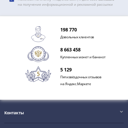
Антика
на получение информационной и рекламной рассылки
и
средневековье
Древняя
Греция
198 770
Древний
Довольных клиентов
Рим
Византия
8 663 458
Золотая
Купленных монет и банкнот
Орда
Крымское
5 129
ханство
Пятизвёздочных отзывов
Речь
на Яндекс.Маркете
Посполитая
Священная
Римская
империя
Контакты
Другие
Банкноты