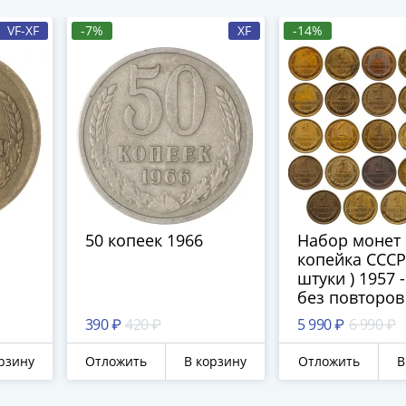
VF-XF
-7%
XF
-14%
50 копеек 1966
Набор монет 
копейка СССР 
штуки ) 1957 -
без повторов
390 ₽
420 ₽
5 990 ₽
6 990 ₽
рзину
Отложить
В корзину
Отложить
В