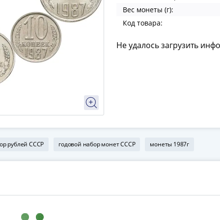
Вес монеты (г):
Код товара:
Не удалось загрузить инф
ор рублей СССР
годовой набор монет СССР
монеты 1987г