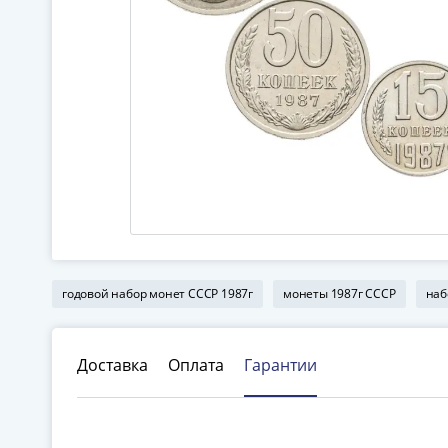
годовой набор монет СССР 1987г
монеты 1987г СССР
наб
Доставка
Оплата
Гарантии