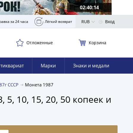
02:40:13
RUB
Вход
равка за 24 часа
Лёгкий возврат
Отложенные
Корзина
тиквариат
Марки
Знаки и медали
87г СССР
Монета 1987
5, 10, 15, 20, 50 копеек и