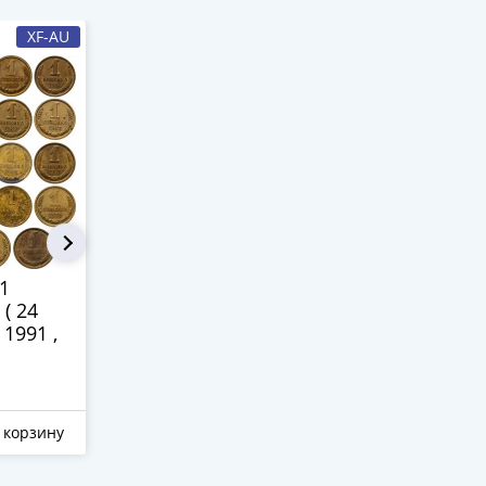
XF-AU
XF-AU
1
15 копеек 1981,
1 рубль 19
( 24
Федорин №151
 1991 ,
"Ости"
900 ₽
1 450 ₽
 корзину
Отложить
В корзину
Отложить