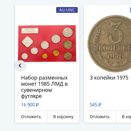
AU-UNC
Набор разменных
3 копейки 1975
монет 1985 ЛМД в
сувенирном
футляре
16 900 ₽
545 ₽
Отложить
В корзину
Отложить
В ко