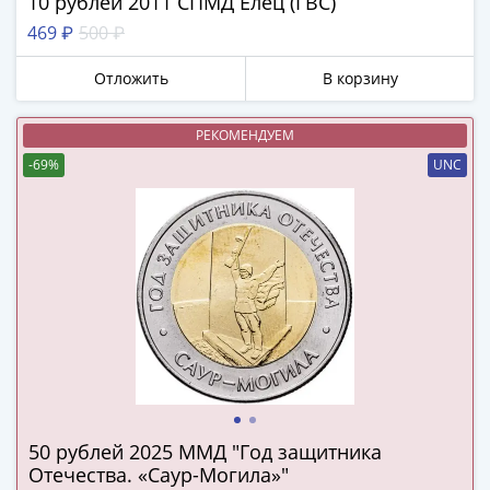
10 рублей 2011 СПМД Елец (ГВС)
в
469 ₽
500 ₽
ВОВ
75
Отложить
В корзину
лет
Победы
РЕКОМЕНДУЕМ
в
-69%
UNC
ВОВ
Человек
труда
Города-
герои
Оружие
Великой
Победы
Олимпиада
в
Сочи
50 рублей 2025 ММД "Год защитника
2014
Отечества. «Саур-Могила»"