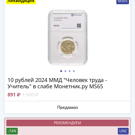
ЛИКВИДАЦИЯ
MS65
(1727-
1729)
Екатерина
I
(1725-
1727)
Петр
I
(1700-
1725)
Наборы
10 рублей 2024 ММД "Человек труда -
и
Учитель" в слабе Монетник.ру MS65
коллекции
891 ₽
1 500 ₽
Монеты
Древней
Предзаказ
Руси
Иван
РЕКОМЕНДУЕМ
V
-74%
UNC