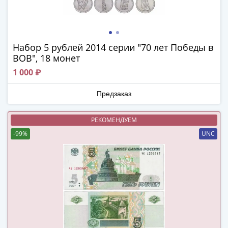
Римская
империя
Другие
Приднестровье
Набор 5 рублей 2014 серии "70 лет Победы в
Украина
ВОВ", 18 монет
Монеты
1 000 ₽
мира
Австралия
Предзаказ
и
Океания
РЕКОМЕНДУЕМ
Азия
-99%
UNC
Америка
Африка
Европа
Другие
страны
Смешанные
лоты