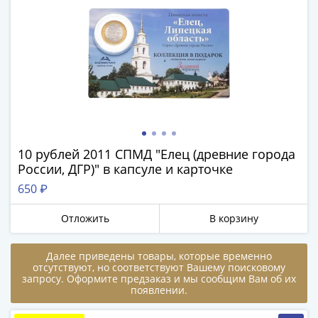
1894)
Александр
II
(1854-
1881)
Николай
I
(1826-
1855)
Александр
10 рублей 2011 СПМД "Елец (древние города
России, ДГР)" в капсуле и карточке
I
(1801-
650 ₽
1825)
Отложить
В корзину
Павел
I
(1796-
Далее приведены товары, которые временно
отсутствуют, но соответствуют Вашему поисковому
1801)
запросу. Оформите предзаказ и мы сообщим Вам об их
Екатерина
появлении.
II