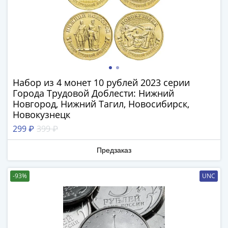
III
(1505-­
1533)
Иван
III
(1462-­
1505)
Набор из 4 монет 10 рублей 2023 серии
Города Трудовой Доблести: Нижний
Василий
Новгород, Нижний Тагил, Новосибирск,
II
Новокузнецк
Темный
299 ₽
399 ₽
(1425-­
1462)
Предзаказ
Псков
(1425-­
-93%
UNC
1510)
Новгород
(1420-­
1478)