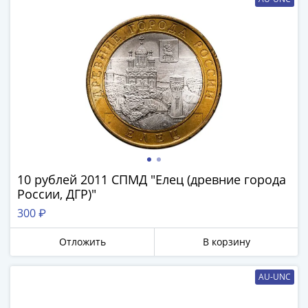
-
1991)
Юбилейные
и
памятные
Наборы
и
коллекции
Монеты
Российской
империи
10 рублей 2011 СПМД "Елец (древние города
Николай
России, ДГР)"
II
300 ₽
(1894-
1917)
Отложить
В корзину
Александр
III
AU-UNC
(1881-