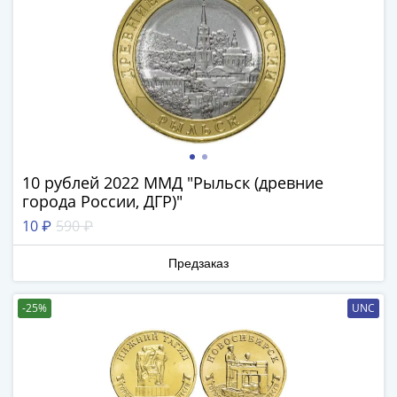
IV
Шуйский
(1606-­
1610)
Борис
Годунов
(1598-­
1605)
Фёдор
10 рублей 2022 ММД "Рыльск (древние
I
города России, ДГР)"
Иванович
10 ₽
590 ₽
(1584-­
1598)
Предзаказ
Иван
IV
-25%
UNC
Грозный
(1533-
1584)
Василий