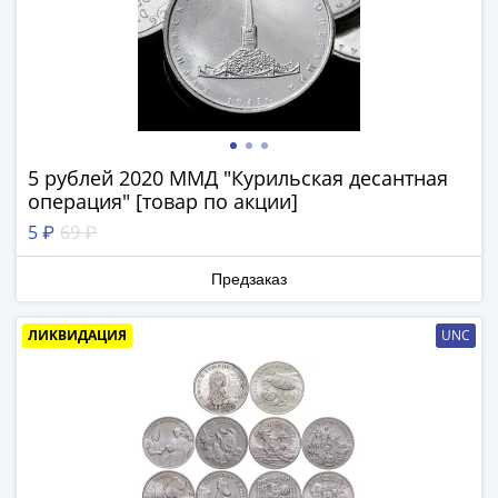
Нижегородско-
Суздальское
княжество
(1383-
1431)
США
Регулярные
5 рублей 2020 ММД "Курильская десантная
выпуски
операция" [товар по акции]
Доллары
5 ₽
69 ₽
Сакагавеи
(индианка)
Предзаказ
Доллары
инновации
ЛИКВИДАЦИЯ
UNC
Президентские
доллары
Квотеры
(парки)
Квотеры
(штаты)