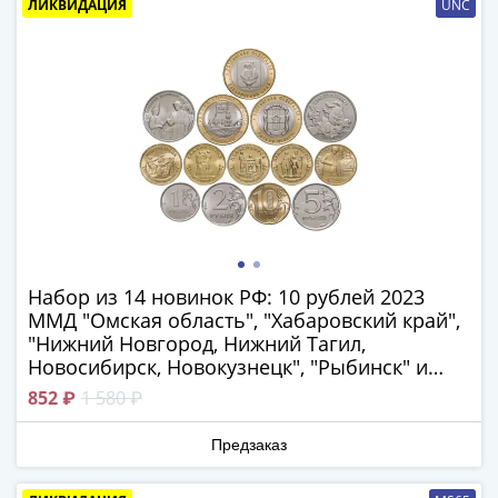
ЛИКВИДАЦИЯ
UNC
(1762-
1796)
Петр
III
(1762-
1762)
Елизавета
(1741-
1762)
Иоанн
Антонович
Набор из 14 новинок РФ: 10 рублей 2023
(1740-
ММД "Омская область", "Хабаровский край",
1741)
"Нижний Новгород, Нижний Тагил,
Анна
Новосибирск, Новокузнецк", "Рыбинск" и
Иоанновна
"Строитель", регулярные 1, 2, 5, 10 рублей и
852 ₽
1 580 ₽
(1730-
25 рублей "Смешарики", "Аленький
1740)
цветочек"
Предзаказ
Петр
II