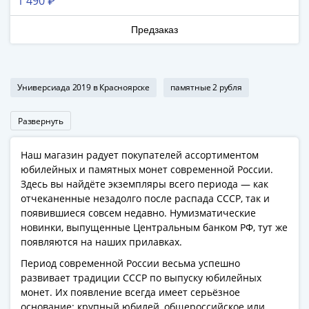
1 490 ₽
"Смешарики", "Аленький цветочек"
акции
Чеки
Предзаказ
и
купоны
Арктикуголь
Универсиада 2019 в Красноярске
памятные 2 рубля
ВНЕШПОСЫЛТОРГ
Дорожные
Развернуть
Круизные
Отрезные
Наш магазин радует покупателей ассортиментом
Отрезные
юбилейных и памятных монет современной России.
(серия
Здесь вы найдёте экземпляры всего периода — как
Д)
отчеканенные незадолго после распада СССР, так и
Другие
появившиеся совсем недавно. Нумизматические
Наборы
новинки, выпущенные Центральным банком РФ, тут же
и
появляются на наших прилавках.
коллекции
Период современной России весьма успешно
развивает традиции СССР по выпуску юбилейных
монет. Их появление всегда имеет серьёзное
основание: крупный юбилей, общероссийское или