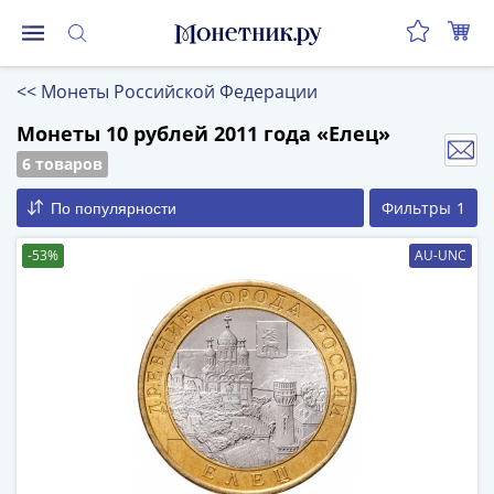
Монеты
<<
Монеты Российской Федерации
Монеты
Российской
Монеты 10 рублей 2011 года «Елец»
Федерации
6 товаров
Регулярные
Фильтры
1
По популярности
выпуски
до
-53%
AU-UNC
реформы
(1992-
1993)
после
реформы
(1997-
нв)
Юбилейные
и