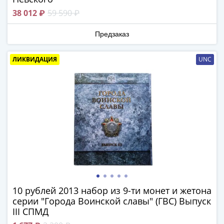
1918
1919
38 012 ₽
59 590 ₽
-
Предзаказ
1920гг
1921
1922
ЛИКВИДАЦИЯ
UNC
1923
1924
-
1932
1934
1937
1938
1947
(1957)
1961
10 рублей 2013 набор из 9-ти монет и жетона
(по
серии "Города Воинской славы" (ГВС) Выпуск
Засько)
III СПМД
1961