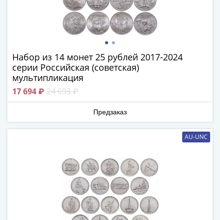
Наборы
Другие
ЕВРО
Германия
Евросоюз
Набор из 14 монет 25 рублей 2017-2024
ФРГ
серии Российская (советская)
ГДР
мультипликация
Третий
17 694 ₽
24 693 ₽
рейх
Веймарская
Предзаказ
республика
Нотгельды
AU-UNC
Германская
империя
Бавария
Данциг
Пруссия
Саар
Священная