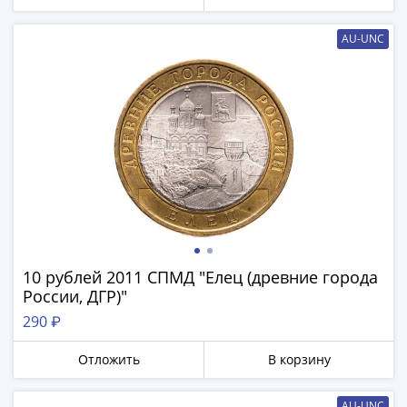
Города-
столицы
AU-UNC
Европы
Наборы
и
коллекции
Монеты
СССР
и
РСФСР
РСФСР
и
СССР
10 рублей 2011 СПМД "Елец (древние города
(1921-
России, ДГР)"
1958)
290 ₽
СССР
и
Отложить
В корзину
ГКЧП
(1961
AU-UNC