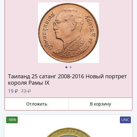
и
Петр
I
(1682-
1717)
Федор
III
Алексеевич
(1676-
1682)
Алексей
Таиланд 25 сатанг 2008-2016 Новый портрет
Михайлович
короля Рамы IX
(1645-
19 ₽
73 ₽
1676)
Михаил
Отложить
В корзину
Федорович
(1613-
-98%
UNC
1645)
Василий