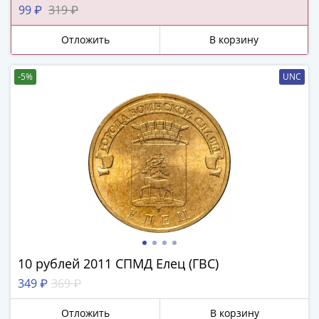
ЧМ
99 ₽
319 ₽
по
футболу
Отложить
В корзину
2018
Крымские
-5%
UNC
события
Архитектура
Красная
книга
Личности
Мультипликация
События
Серебряные
и
золотые
Города
10 рублей 2011 СПМД Елец (ГВС)
трудовой
349 ₽
369 ₽
доблести
Освобожденные
Отложить
В корзину