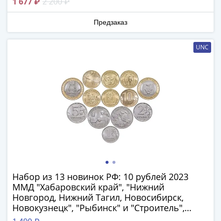
1 677 ₽
2 200 ₽
1991
Гражданская
Предзаказ
война
Банкноты
UNC
царской
России
Частные
выпуски
Банкноты
с
красивыми
номерами
Лотерейные
билеты
Евросувенир
Набор из 13 новинок РФ: 10 рублей 2023
"0
ММД "Хабаровский край", "Нижний
евро"
Новгород, Нижний Тагил, Новосибирск,
Облигации
Новокузнецк", "Рыбинск" и "Строитель",
и
регулярные 1, 2, 5, 10 рублей и 25 рублей