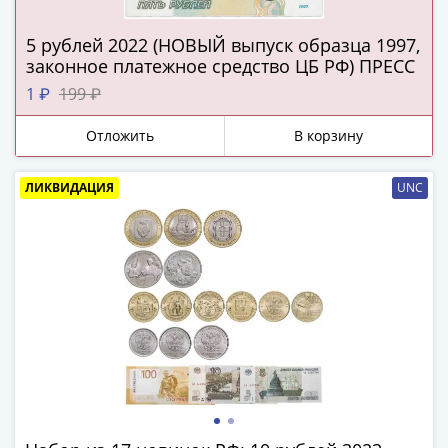
Антика
и
5 рублей 2022 (НОВЫЙ выпуск образца 1997,
средневековье
законное платежное средство ЦБ РФ) ПРЕСС
Древняя
1 ₽
199 ₽
Греция
Древний
Отложить
В корзину
Рим
Византия
ЛИКВИДАЦИЯ
UNC
Золотая
Орда
Крымское
ханство
Речь
Посполитая
Священная
Римская
империя
Другие
Банкноты