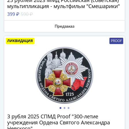
25 рублей 2023 ММД Российская (советская)
Азия
мультипликация - мультфильм "Смешарики"
Америка
399 ₽
590 ₽
Африка
Европа
Предзаказ
СНГ
и
ЛИКВИДАЦИЯ
PROOF
страны
Балтии
Смешанные
лоты
Другие
страны
Банкноты
СССР
1917
-
1923
3 рубля 2025 СПМД Proof "300-летие
1917
учреждения Ордена Святого Александра
Невского"