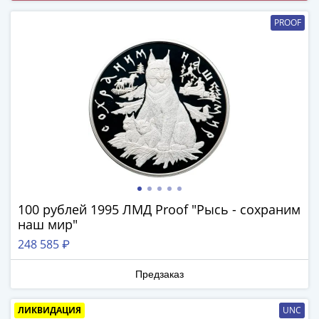
(1727-
PROOF
1729)
Екатерина
I
(1725-
1727)
Петр
I
(1700-
1725)
Наборы
и
100 рублей 1995 ЛМД Proof "Рысь - сохраним
коллекции
наш мир"
Монеты
248 585 ₽
Древней
Руси
Предзаказ
Иван
V
ЛИКВИДАЦИЯ
UNC