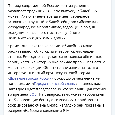
1991
Период современной России весьма успешно
Гражданская
развивает традиции СССР по выпуску юбилейных
война
монет. Их появление всегда имеет серьёзное
Банкноты
основание: крупный юбилей, общероссийское или
царской
международное мероприятие, годовщина со дня
России
рождения известного писателя, учёного,
политического деятеля и других.
Частные
выпуски
Кроме того, некоторые серии юбилейных монет
Банкноты
рассказывают об истории и территориях нашей
страны. Ежегодно выпускается несколько обширных
с
серий, часть из которых уже сейчас превышает сотню
красивыми
монет в коллекции. Обратите внимание на то, что
номерами
интересует широкий круг покупателей: серия
Лотерейные
«
Древние города России
» с хорошо отчеканенными
билеты
панорамами, «
Города воинской славы
» — здесь вам
Евросувенир
наглядно будет представлено, кто же защищал Россию
"0
во времена
ВОВ
. На реверсах этих монет изображены
гербы, имеющие богатую символику. Серий монет
евро"
сформировано очень много, наглядно они показаны в
Облигации
разделе «Наборы и коллекции РФ»
и