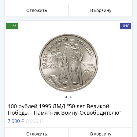
Города-
столицы
Отложить
В корзину
Европы
Наборы
-11%
UNC
и
коллекции
Монеты
СССР
и
РСФСР
РСФСР
и
СССР
(1921-
1958)
100 рублей 1995 ЛМД "50 лет Великой
Победы - Памятник Воину-Освободителю"
СССР
и
7 990 ₽
8 990 ₽
ГКЧП
Отложить
В корзину
(1961