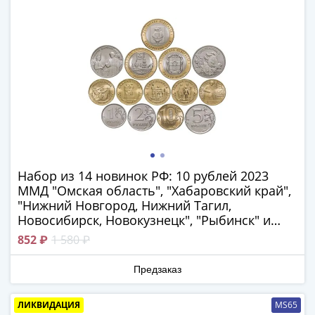
и
Петр
I
(1682-
1717)
Федор
III
Алексеевич
(1676-
1682)
Алексей
Набор из 14 новинок РФ: 10 рублей 2023
Михайлович
ММД "Омская область", "Хабаровский край",
(1645-
"Нижний Новгород, Нижний Тагил,
1676)
Новосибирск, Новокузнецк", "Рыбинск" и
"Строитель", регулярные 1, 2, 5, 10 рублей и
Михаил
852 ₽
1 580 ₽
25 рублей "Смешарики", "Аленький
Федорович
цветочек"
(1613-
Предзаказ
1645)
Василий
ЛИКВИДАЦИЯ
MS65