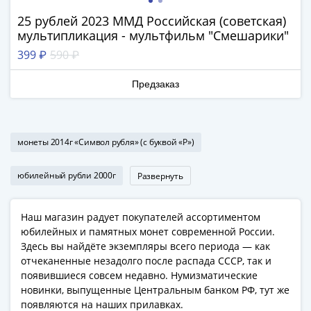
1918
1919
25 рублей 2023 ММД Российская (советская)
-
мультипликация - мультфильм "Смешарики"
1920гг
399 ₽
590 ₽
1921
1922
Предзаказ
1923
1924
-
монеты 2014г «Символ рубля» (с буквой «Р»)
1932
1934
юбилейный рубли 2000г
Развернуть
1937
1938
1947
Наш магазин радует покупателей ассортиментом
юбилейных и памятных монет современной России.
(1957)
Здесь вы найдёте экземпляры всего периода — как
1961
отчеканенные незадолго после распада СССР, так и
(по
появившиеся совсем недавно. Нумизматические
Засько)
новинки, выпущенные Центральным банком РФ, тут же
1961
появляются на наших прилавках.