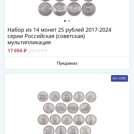
Антика
и
средневековье
Древняя
Греция
Набор из 14 монет 25 рублей 2017-2024
серии Российская (советская)
Древний
мультипликация
Рим
Византия
17 694 ₽
24 693 ₽
Золотая
Предзаказ
Орда
Крымское
ханство
AU-UNC
Речь
Посполитая
Священная
Римская
империя
Другие
Банкноты