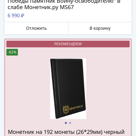
Победы памятник Воину-освободителю" в
в
слабе Монетник.ру MS67
ВОВ
6 990 ₽
75
лет
Отложить
В корзину
Победы
в
РЕКОМЕНДУЕМ
ВОВ
-62%
Человек
труда
Города-
герои
Оружие
Великой
Победы
Олимпиада
в
Сочи
2014
Монетник на 192 монеты (26*29мм) черный