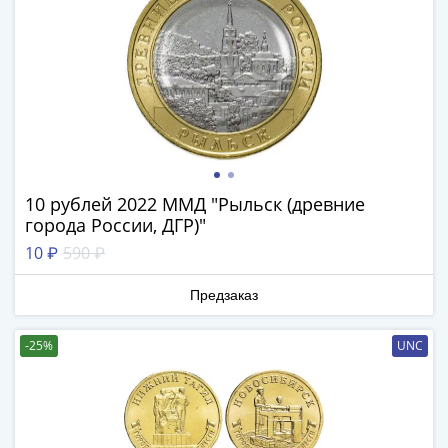
III
(1505-­
1533)
Иван
III
(1462-­
1505)
Василий
10 рублей 2022 ММД "Рыльск (древние
II
города России, ДГР)"
Темный
10 ₽
590 ₽
(1425-­
1462)
Предзаказ
Псков
(1425-­
-25%
UNC
1510)
Новгород
(1420-­
1478)