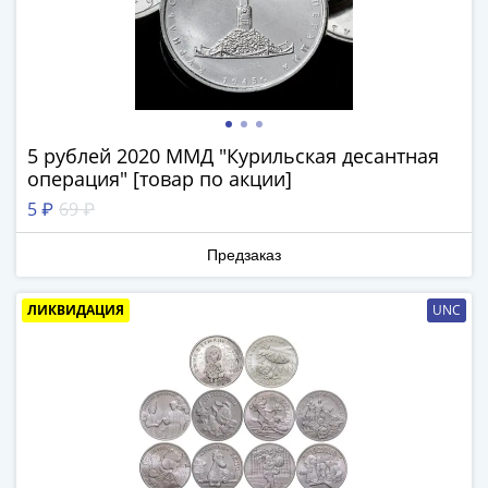
Римская
империя
Другие
Приднестровье
Украина
Монеты
5 рублей 2020 ММД "Курильская десантная
мира
операция" [товар по акции]
Австралия
5 ₽
69 ₽
и
Океания
Предзаказ
Азия
Америка
ЛИКВИДАЦИЯ
UNC
Африка
Европа
Другие
страны
Смешанные
лоты