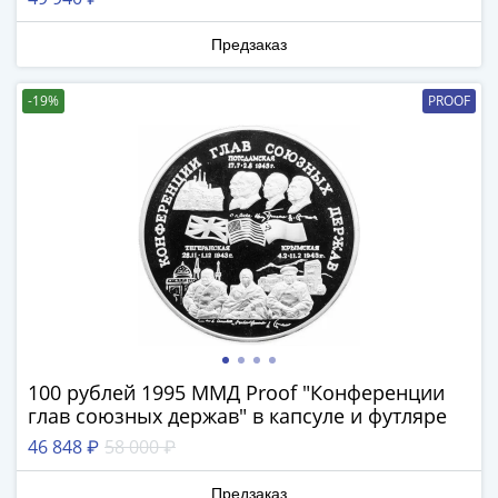
1894)
Александр
Предзаказ
II
(1854-
-19%
PROOF
1881)
Николай
I
(1826-
1855)
Александр
I
(1801-
1825)
Павел
I
100 рублей 1995 ММД Proof "Конференции
(1796-
глав союзных держав" в капсуле и футляре
1801)
46 848 ₽
58 000 ₽
Екатерина
II
Предзаказ