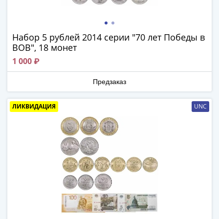
Банкноты
РФ
1992
Набор 5 рублей 2014 серии "70 лет Победы в
1993
ВОВ", 18 монет
1994
1 000 ₽
1995
1997
Предзаказ
2001
2004
ЛИКВИДАЦИЯ
UNC
2010
2017
2022-
2025
Памятные
Банкноты
мира
Австралия
и
Океания