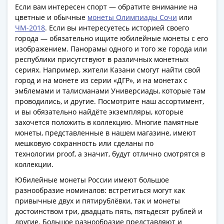
Если вам интересен спорт — обратите внимание на
акции
цветные и обычные
монеты Олимпиады Сочи
или
Чеки
ЧМ-2018
. Если вы интересуетесь историей своего
и
города — обязательно ищите юбилейные монеты с его
купоны
изображением. Панорамы одного и того же города или
ВНЕШПОСЫЛТОРГ
республики присутствуют в различных монетных
Дорожные
сериях. Например, жители Казани смогут найти свой
Круизные
город и на монете из серии «ДГР», и на монетах с
эмблемами и талисманами Универсиады, которые там
Отрезные
проводились, и другие. Посмотрите наш ассортимент,
Отрезные
и вы обязательно найдёте экземпляры, которые
(серия
захочется положить в коллекцию. Многие памятные
Д)
монеты, представленные в нашем магазине, имеют
Другие
мешковую сохранность или сделаны по
Наборы
технологии proof, а значит, будут отлично смотрятся в
и
коллекции.
коллекции
Юбилейные монеты России имеют большое
разнообразие номиналов: встретиться могут как
привычные двух и пятирублёвки, так и монеты
достоинством три, двадцать пять, пятьдесят рублей и
другие. Большое разнообразие представляют и