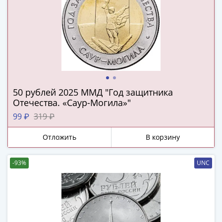
Наборы
Другие
ЕВРО
Германия
Евросоюз
ФРГ
ГДР
Третий
50 рублей 2025 ММД "Год защитника
рейх
Отечества. «Саур-Могила»"
Веймарская
99 ₽
319 ₽
республика
Нотгельды
Отложить
В корзину
Германская
империя
-93%
UNC
Бавария
Данциг
Пруссия
Саар
Священная