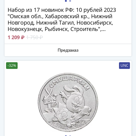
Азия
Набор из 17 новинок РФ: 10 рублей 2023
Америка
"Омская обл., Хабаровский кр., Нижний
Африка
Новгород, Нижний Тагил, Новосибирск,
Европа
Новокузнецк, Рыбинск, Строитель",
СНГ
регулярные 1, 2, 5, 10 рублей и 25 рублей
1 209 ₽
1 750 ₽
и
"Смешарики", "Аленький цветочек" +
банкноты 5, 10 и 100 рублей
страны
Предзаказ
Балтии
Смешанные
-32%
UNC
лоты
Другие
страны
Банкноты
СССР
1917
-
1923
1917