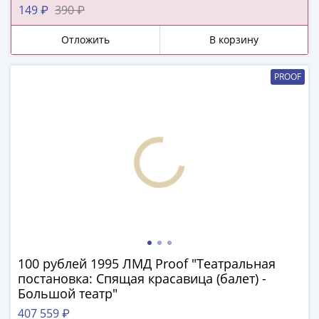
ЧМ
149 ₽
390 ₽
по
футболу
Отложить
В корзину
2018
Крымские
PROOF
события
Архитектура
Красная
книга
Личности
Мультипликация
События
Серебряные
и
золотые
Города
100 рублей 1995 ЛМД Proof "Театральная
трудовой
постановка: Спящая красавица (балет) -
доблести
Большой театр"
Освобожденные
407 559 ₽