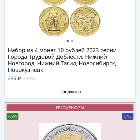
Нижегородско-
Суздальское
княжество
(1383-
1431)
США
Регулярные
Набор из 4 монет 10 рублей 2023 серии
выпуски
Города Трудовой Доблести: Нижний
Доллары
Новгород, Нижний Тагил, Новосибирск,
Сакагавеи
Новокузнецк
(индианка)
299 ₽
399 ₽
Доллары
инновации
Предзаказ
Президентские
доллары
РЕКОМЕНДУЕМ
Квотеры
-69%
UNC
(парки)
Квотеры
(штаты)