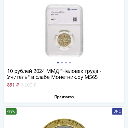
IV
Шуйский
(1606-­
1610)
Борис
Годунов
(1598-­
1605)
Фёдор
I
10 рублей 2024 ММД "Человек труда -
Иванович
Учитель" в слабе Монетник.ру MS65
(1584-­
1598)
891 ₽
1 500 ₽
Иван
Предзаказ
IV
Грозный
(1533-
-98%
UNC
1584)
Василий