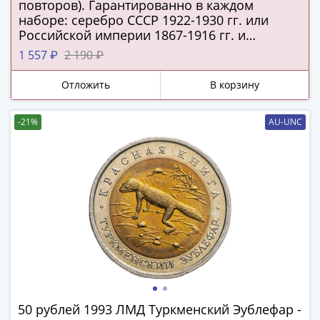
ЧМ
повторов). Гарантированно в каждом
по
наборе: серебро СССР 1922-1930 гг. или
футболу
Российской империи 1867-1916 гг. и
подлинная серебряная копейка Русского
2018
1 557 ₽
2 190 ₽
царства!
Крымские
события
Отложить
В корзину
Архитектура
Красная
-21%
AU-UNC
книга
Личности
Мультипликация
События
Серебряные
и
золотые
Города
трудовой
доблести
Освобожденные
50 рублей 1993 ЛМД Туркменский Эублефар -