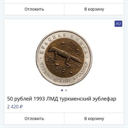
-
Отложить
В корзину
1991)
Юбилейные
AU
и
памятные
Наборы
и
коллекции
Монеты
Российской
империи
Николай
II
(1894-
50 рублей 1993 ЛМД туркменский эублефар
1917)
2 420 ₽
Александр
III
Отложить
В корзину
(1881-