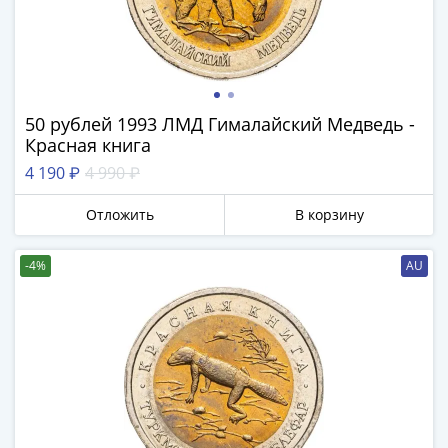
Азия
Америка
Африка
Европа
СНГ
50 рублей 1993 ЛМД Гималайский Медведь -
и
Красная книга
страны
4 190 ₽
4 990 ₽
Балтии
Смешанные
Отложить
В корзину
лоты
Другие
-4%
AU
страны
Банкноты
СССР
1917
-
1923
1917