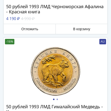
III
50 рублей 1993 ЛМД Черноморская Афалина
(1505-­
- Красная книга
1533)
4 190 ₽
4 990 ₽
Иван
III
Отложить
В корзину
(1462-­
1505)
-16%
AU
Василий
II
Темный
(1425-­
1462)
Псков
(1425-­
1510)
Новгород
(1420-­
1478)
50 рублей 1993 ЛМД Гималайский Медведь -