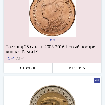
(1727-
1729)
Екатерина
I
(1725-
1727)
Петр
I
Таиланд 25 сатанг 2008-2016 Новый портрет
(1700-
короля Рамы IX
1725)
19 ₽
73 ₽
Наборы
и
Отложить
В корзину
коллекции
Монеты
AU
Древней
Руси
Иван
V