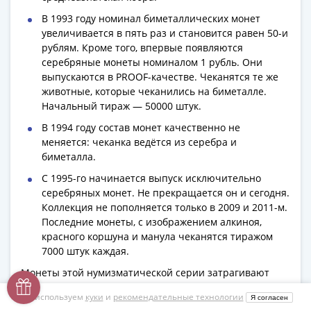
В 1993 году номинал биметаллических монет
увеличивается в пять раз и становится равен 50-и
рублям. Кроме того, впервые появляются
серебряные монеты номиналом 1 рубль. Они
выпускаются в PROOF-качестве. Чеканятся те же
животные, которые чеканились на биметалле.
Начальный тираж — 50000 штук.
В 1994 году состав монет качественно не
меняется: чеканка ведётся из серебра и
биметалла.
С 1995-го начинается выпуск исключительно
серебряных монет. Не прекращается он и сегодня.
Коллекция не пополняется только в 2009 и 2011-м.
Последние монеты, с изображением алкиноя,
красного коршуна и манула чеканятся тиражом
7000 штук каждая.
Монеты этой нумизматической серии затрагивают
серьёзную проблему исчезновения животных и
одновременно завлекают увлекательными, а порой и