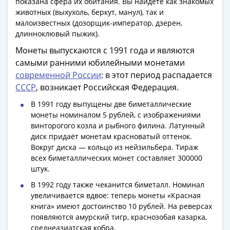
показана сфера их обитания. Вы найдёте как знакомых
животных (выхухоль, беркут, манул), так и
малоизвестных (дозорщик-император, дзерен,
длинноклювый пыжик).
Монеты выпускаются с 1991 года и являются
самыми ранними юбилейными монетами
современной России
: в этот период распадается
СССР
, возникает Российская Федерация.
В 1991 году выпущены две биметаллические
монеты номиналом 5 рублей, с изображениями
винторогого козла и рыбного филина. Латунный
диск придаёт монетам красноватый оттенок.
Вокруг диска — кольцо из нейзильбера. Тираж
всех биметаллических монет составляет 300000
штук.
В 1992 году также чеканится биметалл. Номинал
увеличивается вдвое: теперь монеты «Красная
книга» имеют достоинство 10 рублей. На реверсах
появляются амурский тигр, краснозобая казарка,
среднеазиатская кобра.