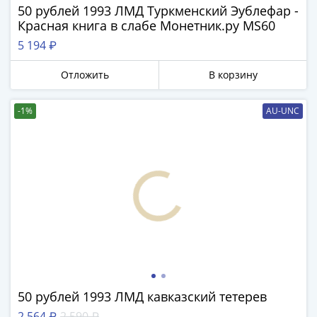
1991
50 рублей 1993 ЛМД Туркменский Эублефар -
Гражданская
Красная книга в слабе Монетник.ру MS60
война
5 194 ₽
Банкноты
царской
Отложить
В корзину
России
Частные
-1%
AU-UNC
выпуски
Банкноты
с
красивыми
номерами
Лотерейные
билеты
Евросувенир
"0
евро"
Облигации
50 рублей 1993 ЛМД кавказский тетерев
и
2 564 ₽
2 590 ₽