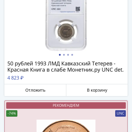
(1762-
1796)
Петр
III
(1762-
1762)
Елизавета
(1741-
1762)
50 рублей 1993 ЛМД Кавказский Тетерев -
Иоанн
Красная Книга в слабе Монетник.ру UNC det.
Антонович
4 823 ₽
(1740-
1741)
Отложить
В корзину
Анна
Иоанновна
РЕКОМЕНДУЕМ
(1730-
-74%
UNC
1740)
Петр
II