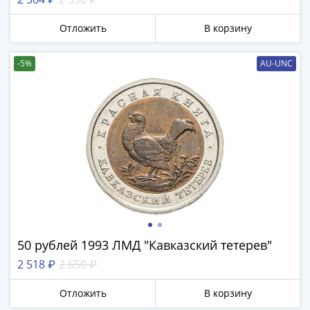
акции
Чеки
Отложить
В корзину
и
купоны
-5%
AU-UNC
Арктикуголь
ВНЕШПОСЫЛТОРГ
Дорожные
Круизные
Отрезные
Отрезные
(серия
Д)
Другие
Наборы
и
50 рублей 1993 ЛМД "Кавказский тетерев"
коллекции
2 518 ₽
2 650 ₽
Отложить
В корзину