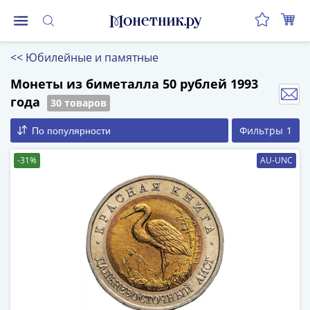
Монеты
<<
Юбилейные и памятные
Монеты
Российской
Монеты из биметалла 50 рублей 1993
Федерации
года
30 товаров
Регулярные
Фильтры
1
По популярности
выпуски
до
-31%
AU-UNC
реформы
(1992-
1993)
после
реформы
(1997-
нв)
Юбилейные
и