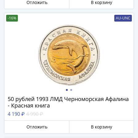
Наборы
Отложить
В корзину
Другие
ЕВРО
-16%
AU-UNC
Германия
Евросоюз
ФРГ
ГДР
Третий
рейх
Веймарская
республика
Нотгельды
Германская
империя
50 рублей 1993 ЛМД Черноморская Афалина
- Красная книга
Бавария
Данциг
4 190 ₽
4 990 ₽
Пруссия
Отложить
В корзину
Саар
Священная