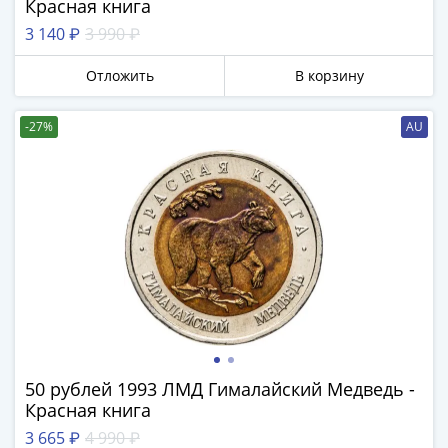
Красная книга
Города-
столицы
3 140 ₽
3 990 ₽
Европы
Отложить
В корзину
Наборы
и
коллекции
-27%
AU
Монеты
СССР
и
РСФСР
РСФСР
и
СССР
(1921-
1958)
СССР
50 рублей 1993 ЛМД Гималайский Медведь -
и
Красная книга
ГКЧП
3 665 ₽
4 990 ₽
(1961