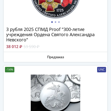
в
ВОВ
75
лет
Победы
3 рубля 2025 СПМД Proof "300-летие
в
учреждения Ордена Святого Александра
Невского"
ВОВ
Человек
38 012 ₽
59 590 ₽
труда
Города-
Предзаказ
герои
Оружие
-14%
UNC
Великой
Победы
Олимпиада
в
Сочи
2014