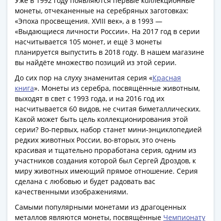
Антика
Уже в 1992 году появляются первые коллекционные
монеты, отчеканенные на серебряных заготовках:
и
«Эпоха просвещения. XVIII век», а в 1993 —
средневековье
«Выдающиеся личности России». На 2017 год в серии
Древняя
насчитывается 105 монет, и ещё 3 монеты
Греция
планируется выпустить в 2018 году. В нашем магазине
Древний
вы найдёте множество позиций из этой серии.
Рим
До сих пор на слуху знаменитая серия «
Красная
Византия
книга
». Монеты из серебра, посвящённые животным,
Золотая
выходят в свет с 1993 года, и на 2016 год их
Орда
насчитывается 60 видов, не считая биметаллических.
Крымское
Какой может быть цель коллекционирования этой
ханство
серии? Во-первых, набор станет мини-энциклопедией
редких животных России, во-вторых, это очень
Речь
красивая и тщательно проработана серия, одним из
Посполитая
участников создания которой был Сергей Дроздов, к
Священная
миру животных имеющий прямое отношение. Серия
Римская
сделана с любовью и будет радовать вас
империя
качественными изображениями.
Другие
Самыми популярными монетами из драгоценных
Банкноты
металлов являются монеты, посвящённые
Чемпионату