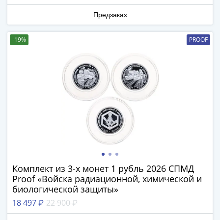
1894)
Александр
Предзаказ
II
(1854-
-19%
PROOF
1881)
Николай
I
(1826-
1855)
Александр
I
(1801-
1825)
Павел
I
Комплект из 3-х монет 1 рубль 2026 СПМД
(1796-
Proof «Войска радиационной, химической и
1801)
биологической защиты»
Екатерина
18 497 ₽
22 900 ₽
II