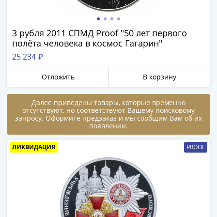
памятные
Биметаллические
(10р)
3 рубля 2011 СПМД Proof "50 лет первого
ГВС
полёта человека в космос Гагарин"
и
25 234 ₽
аналогичные
(10р)
Отложить
В корзину
200
Получите бесплатно набор всех 18
лет
новинок ЦБ России 2026 года!
Далее приведены товары, которые временно
Победы
отсутствуют, но соответствуют Вашему поисковому
запросу. Оформите предзаказ и мы сообщим Вам об их
С бесплатной доставкой в любой город РФ!
1812
появлении.
✅ являются законным платёжным
50
средством
лет
ЛИКВИДАЦИЯ
PROOF
Победы
Получить бесплатно набор новинок
в
ВОВ
70
Мне не нужны подарки
лет
Победы