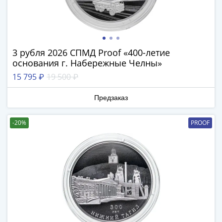
Наборы
Другие
ЕВРО
Германия
Евросоюз
3 рубля 2026 СПМД Proof «400-летие
основания г. Набережные Челны»
ФРГ
ГДР
15 795 ₽
19 500 ₽
Третий
рейх
Предзаказ
Веймарская
республика
-20%
PROOF
Нотгельды
Германская
империя
Бавария
Данциг
Пруссия
Саар
Священная