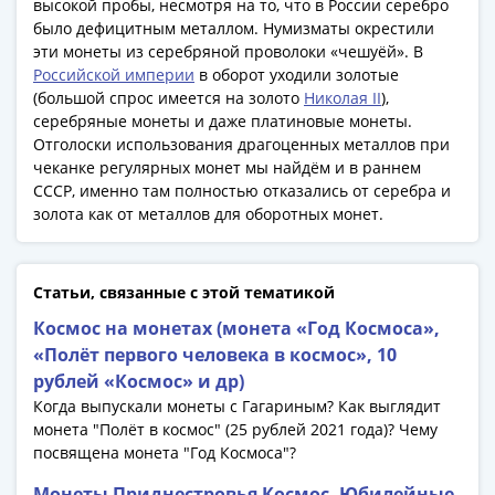
1918
высокой пробы, несмотря на то, что в России серебро
1919
было дефицитным металлом. Нумизматы окрестили
-
эти монеты из серебряной проволоки «чешуёй». В
Российской империи
в оборот уходили золотые
1920гг
(большой спрос имеется на золото
Николая II
),
1921
серебряные монеты и даже платиновые монеты.
1922
Отголоски использования драгоценных металлов при
1923
чеканке регулярных монет мы найдём и в раннем
1924
СССР, именно там полностью отказались от серебра и
-
золота как от металлов для оборотных монет.
1932
1934
1937
Статьи, связанные с этой тематикой
1938
Космос на монетах (монета «Год Космоса»,
1947
«Полёт первого человека в космос», 10
(1957)
рублей «Космос» и др)
1961
Когда выпускали монеты с Гагариным? Как выглядит
(по
монета "Полёт в космос" (25 рублей 2021 года)? Чему
Засько)
посвящена монета "Год Космоса"?
1961
Монеты Приднестровья Космос. Юбилейные