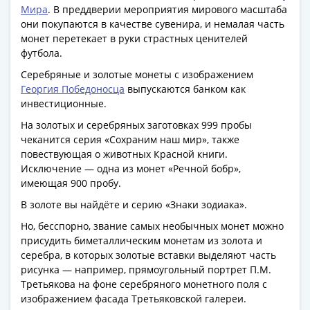
Банкноты
Мира
. В преддверии мероприятия мирового масштаба
РФ
они покупаются в качестве сувенира, и немалая часть
1992
монет перетекает в руки страстных ценителей
футбола.
1993
1994
Серебряные и золотые монеты с изображением
1995
Георгия Победоносца
выпускаются банком как
инвестиционные.
1997
2001
На золотых и серебряных заготовках 999 пробы
2004
чеканится серия «Сохраним наш мир», также
2010
повествующая о животных Красной книги.
Исключение — одна из монет «Речной бобр»,
2017
имеющая 900 пробу.
2022-
2025
В золоте вы найдёте и серию «Знаки зодиака».
Памятные
Но, бесспорно, звание самых необычных монет можно
Банкноты
присудить биметаллическим монетам из золота и
мира
серебра, в которых золотые вставки выделяют часть
рисунка — например, прямоугольный портрет П.М.
Австралия
Третьякова на фоне серебряного монетного поля с
и
изображением фасада Третьяковской галереи.
Океания