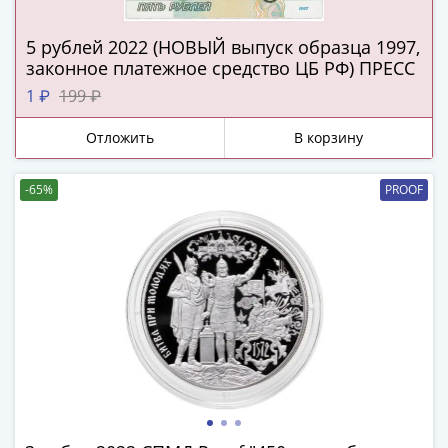
Города-
столицы
5 рублей 2022 (НОВЫЙ выпуск образца 1997,
Европы
законное платежное средство ЦБ РФ) ПРЕСС
Наборы
1 ₽
199 ₽
и
коллекции
Отложить
В корзину
Монеты
СССР
-65%
PROOF
и
РСФСР
РСФСР
и
СССР
(1921-
1958)
СССР
и
ГКЧП
(1961