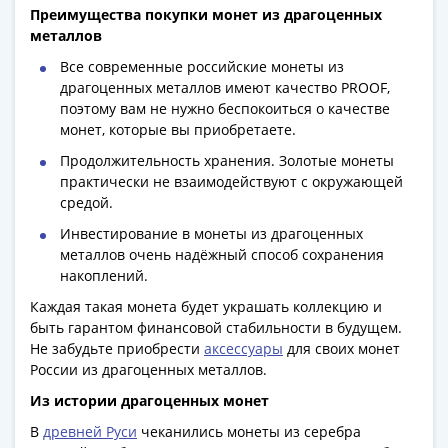
Азия
Преимущества покупки монет из драгоценных
металлов
Америка
Африка
Все современные российские монеты из
Европа
драгоценных металлов имеют качество PROOF,
поэтому вам не нужно беспокоиться о качестве
СНГ
монет, которые вы приобретаете.
и
страны
Продолжительность хранения. Золотые монеты
практически не взаимодействуют с окружающей
Балтии
средой.
Смешанные
лоты
Инвестирование в монеты из драгоценных
Другие
металлов очень надёжный способ сохранения
накоплений.
страны
Банкноты
Каждая такая монета будет украшать коллекцию и
СССР
быть гарантом финансовой стабильности в будущем.
Не забудьте приобрести
аксессуары
для своих монет
1917
России из драгоценных металлов.
-
1923
Из истории драгоценных монет
1917
В
древней Руси
чеканились монеты из серебра