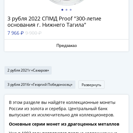
Римская
империя
3 рубля 2022 СПМД Proof "300-летие
Другие
основания г. Нижнего Тагила"
Приднестровье
7 966 ₽
9 900 ₽
Украина
Монеты
Предзаказ
мира
Австралия
и
Океания
2 рубля 2021г «Сахаров»
Азия
Америка
3 рубля 2016г «Георгий Победоносец»
Развернуть
Африка
Европа
В этом разделе вы найдёте коллекционные монеты
Другие
России из золота и серебра. Центральный банк
страны
выпускает их исключительно для коллекционеров.
Смешанные
Основные серии монет из драгоценных металлов
лоты