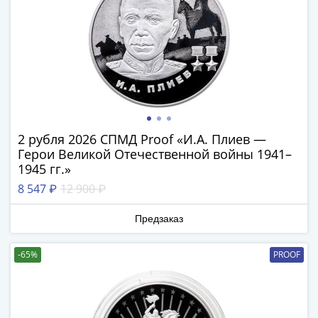
IV
Шуйский
(1606-­
1610)
Борис
Годунов
(1598-­
1605)
2 рубля 2026 СПМД Proof «И.А. Плиев —
Фёдор
Герои Великой Отечественной войны 1941–
I
1945 гг.»
Иванович
8 547 ₽
12 900 ₽
(1584-­
1598)
Предзаказ
Иван
IV
-65%
PROOF
Грозный
(1533-
1584)
Василий