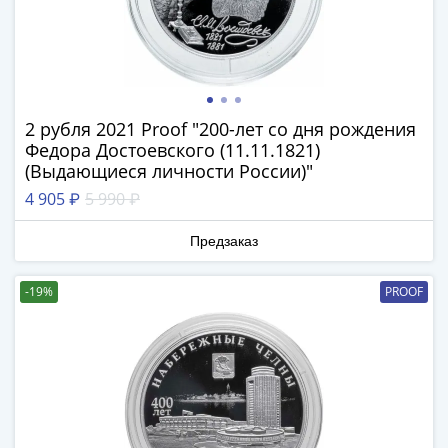
Нижегородско-
Суздальское
княжество
(1383-
1431)
США
2 рубля 2021 Proof "200-лет со дня рождения
Регулярные
Федора Достоевского (11.11.1821)
выпуски
(Выдающиеся личности России)"
Доллары
4 905 ₽
5 990 ₽
Сакагавеи
(индианка)
Предзаказ
Доллары
инновации
-19%
PROOF
Президентские
доллары
Квотеры
(парки)
Квотеры
(штаты)