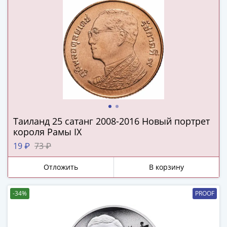
и
Петр
I
(1682-
1717)
Федор
III
Алексеевич
(1676-
1682)
Таиланд 25 сатанг 2008-2016 Новый портрет
Алексей
короля Рамы IX
Михайлович
(1645-
19 ₽
73 ₽
1676)
Отложить
В корзину
Михаил
Федорович
(1613-
-34%
PROOF
1645)
Василий