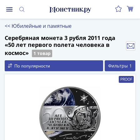
Монеты
<<
Юбилейные и памятные
Монеты
Российской
Серебряная монета 3 рубля 2011 года
«50 лет первого полета человека в
Федерации
Регулярные
космос»
1 товар
выпуски
Фильтры
1
По популярности
до
реформы
PROOF
(1992-
1993)
после
реформы
(1997-
нв)
Юбилейные
и