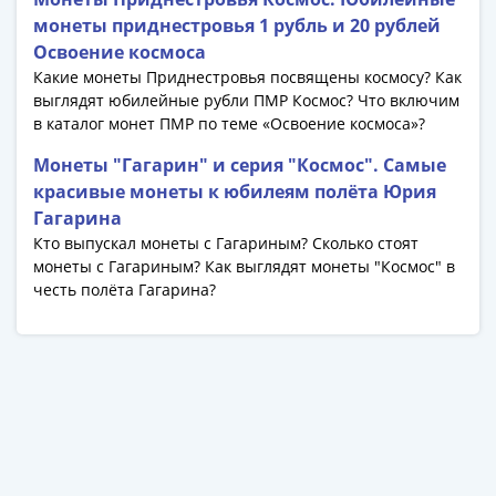
1991
монеты приднестровья 1 рубль и 20 рублей
Гражданская
Освоение космоса
война
Какие монеты Приднестровья посвящены космосу? Как
Банкноты
выглядят юбилейные рубли ПМР Космос? Что включим
царской
в каталог монет ПМР по теме «Освоение космоса»?
России
Монеты "Гагарин" и серия "Космос". Самые
Частные
красивые монеты к юбилеям полёта Юрия
выпуски
Гагарина
Банкноты
Кто выпускал монеты с Гагариным? Сколько стоят
с
монеты с Гагариным? Как выглядят монеты "Космос" в
красивыми
честь полёта Гагарина?
номерами
Лотерейные
билеты
Евросувенир
"0
евро"
Облигации
и