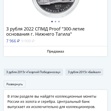
Римская
империя
Другие
Приднестровье
Украина
3 рубля 2022 СПМД Proof "300-летие
Монеты
основания г. Нижнего Тагила"
мира
7 966 ₽
9 900 ₽
Австралия
и
Предзаказ
Океания
Азия
Америка
3 рубля 2015г «Георгий Победоносец»
3 рубля 2015г «Байкал»
Африка
Европа
Развернуть
Другие
страны
В этом разделе вы найдёте коллекционные монеты
Смешанные
России из золота и серебра. Центральный банк
лоты
выпускает их исключительно для коллекционеров.