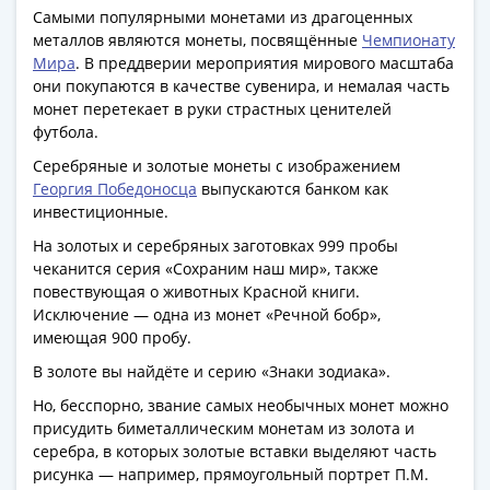
Банкноты
Самыми популярными монетами из драгоценных
РФ
металлов являются монеты, посвящённые
Чемпионату
1992
Мира
. В преддверии мероприятия мирового масштаба
1993
они покупаются в качестве сувенира, и немалая часть
монет перетекает в руки страстных ценителей
1994
футбола.
1995
1997
Серебряные и золотые монеты с изображением
Георгия Победоносца
выпускаются банком как
2001
инвестиционные.
2004
2010
На золотых и серебряных заготовках 999 пробы
чеканится серия «Сохраним наш мир», также
2017
повествующая о животных Красной книги.
2022-
Исключение — одна из монет «Речной бобр»,
2025
имеющая 900 пробу.
Памятные
В золоте вы найдёте и серию «Знаки зодиака».
Банкноты
мира
Но, бесспорно, звание самых необычных монет можно
Австралия
присудить биметаллическим монетам из золота и
серебра, в которых золотые вставки выделяют часть
и
рисунка — например, прямоугольный портрет П.М.
Океания