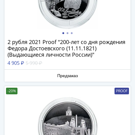
Наборы
Другие
ЕВРО
Германия
Евросоюз
ФРГ
2 рубля 2021 Proof "200-лет со дня рождения
ГДР
Федора Достоевского (11.11.1821)
Третий
(Выдающиеся личности России)"
рейх
4 905 ₽
5 990 ₽
Веймарская
республика
Предзаказ
Нотгельды
Германская
-20%
PROOF
империя
Бавария
Данциг
Пруссия
Саар
Священная