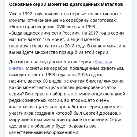
Антика
Основные серии монет из драгоценных металлов
и
Уже в 1992 году появляются первые коллекционные
средневековье
монеты, отчеканенные на серебряных заготовках:
Древняя
«Эпоха просвещения. XVIII век», а в 1993 —
Греция
«Выдающиеся личности России». На 2017 год в серии
Древний
насчитывается 105 монет, и ещё 3 монеты
Рим
планируется выпустить в 2018 году. В нашем магазине
Византия
вы найдёте множество позиций из этой серии.
Золотая
До сих пор на слуху знаменитая серия «
Красная
Орда
книга
». Монеты из серебра, посвящённые животным,
Крымское
выходят в свет с 1993 года, и на 2016 год их
ханство
насчитывается 60 видов, не считая биметаллических.
Какой может быть цель коллекционирования этой
Речь
серии? Во-первых, набор станет мини-энциклопедией
Посполитая
редких животных России, во-вторых, это очень
Священная
красивая и тщательно проработана серия, одним из
Римская
участников создания которой был Сергей Дроздов, к
империя
миру животных имеющий прямое отношение. Серия
Другие
сделана с любовью и будет радовать вас
Банкноты
качественными изображениями.