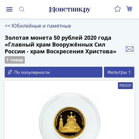
Монеты
<<
Юбилейные и памятные
Монеты
Российской
Золотая монета 50 рублей 2020 года
«Главный храм Вооружённых Сил
Федерации
России - храм Воскресения Христова»
Регулярные
выпуски
1 товар
до
Фильтры
1
По популярности
реформы
(1992-
PROOF
1993)
после
реформы
(1997-
нв)
Юбилейные
и