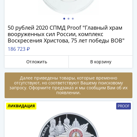
памятные
Биметаллические
(10р)
ГВС
50 рублей 2020 СПМД Proof "Главный храм
и
вооруженных сил России, комплекс
аналогичные
Воскресения Христова, 75 лет победы ВОВ"
(10р)
186 723 ₽
200
Получите бесплатно набор всех 18
лет
Отложить
В корзину
новинок ЦБ России 2026 года!
Победы
1812
С бесплатной доставкой в любой город РФ!
Далее приведены товары, которые временно
✅ являются законным платёжным
50
отсутствуют, но соответствуют Вашему поисковому
запросу. Оформите предзаказ и мы сообщим Вам об их
средством
лет
появлении.
Победы
Получить бесплатно набор новинок
в
ЛИКВИДАЦИЯ
PROOF
ВОВ
70
Мне не нужны подарки
лет
Победы