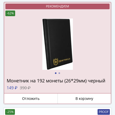
и
Петр
РЕКОМЕНДУЕМ
I
-62%
(1682-
1717)
Федор
III
Алексеевич
(1676-
1682)
Алексей
Михайлович
(1645-
1676)
Монетник на 192 монеты (26*29мм) черный
Михаил
149 ₽
390 ₽
Федорович
(1613-
Отложить
В корзину
1645)
Василий
-25%
PROOF