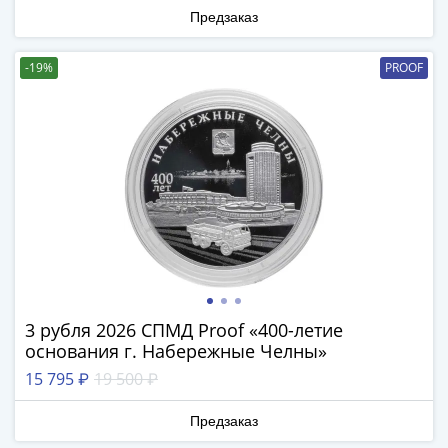
(1727-
Предзаказ
1729)
Екатерина
-19%
PROOF
I
(1725-
1727)
Петр
I
(1700-
1725)
Наборы
и
коллекции
Монеты
3 рубля 2026 СПМД Proof «400-летие
основания г. Набережные Челны»
Древней
Руси
15 795 ₽
19 500 ₽
Иван
V
Предзаказ