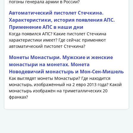
погоны генерала армии в России?
1991
Гражданская
Автоматический пистолет Стечкина.
война
Характеристики, история появления АПС.
Банкноты
Применение АПС в наши дни
царской
Когда появился АПС? Какие пистолет Стечкина
России
характеристики имеет? Где сейчас применяют
Частные
автоматический пистолет Стечкина?
выпуски
Монеты Монастыри. Мужские и женские
Банкноты
монастыри на монетах. Монета
с
Новодевичий монастырь и Мон-Сен-Мишель
красивыми
Как выглядят монеты Монастыри? Где находится
номерами
монастырь, изображённый на 2 евро 2013 года? Какой
Лотерейные
монастырь изображён на триметаллических 20
билеты
франках?
Евросувенир
"0
евро"
Облигации
и