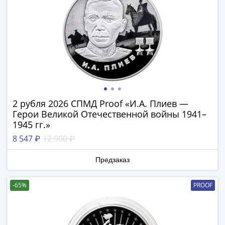
III
(1505-­
1533)
Иван
III
(1462-­
1505)
Василий
2 рубля 2026 СПМД Proof «И.А. Плиев —
II
Герои Великой Отечественной войны 1941–
Темный
1945 гг.»
(1425-­
8 547 ₽
12 900 ₽
1462)
Псков
Предзаказ
(1425-­
1510)
-65%
PROOF
Новгород
(1420-­
1478)