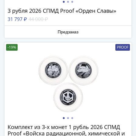
1894)
Александр
3 рубля 2026 СПМД Proof «Орден Славы»
II
31 797 ₽
44 000 ₽
(1854-
1881)
Предзаказ
Николай
I
-19%
PROOF
(1826-
1855)
Александр
I
(1801-
1825)
Павел
I
(1796-
1801)
Екатерина
Комплект из 3-х монет 1 рубль 2026 СПМД
II
Proof «Войска радиационной, химической и