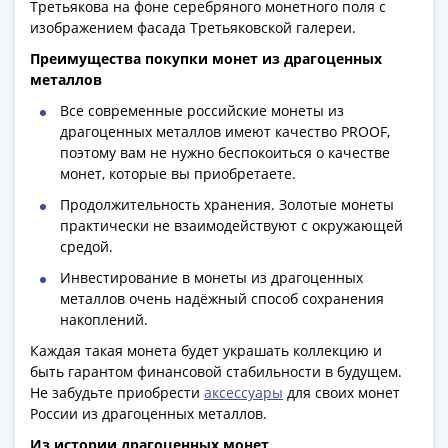
Третьякова на фоне серебряного монетного поля с
Азия
изображением фасада Третьяковской галереи.
Америка
Преимущества покупки монет из драгоценных
Африка
металлов
Европа
СНГ
Все современные российские монеты из
драгоценных металлов имеют качество PROOF,
и
поэтому вам не нужно беспокоиться о качестве
страны
монет, которые вы приобретаете.
Балтии
Продолжительность хранения. Золотые монеты
Смешанные
практически не взаимодействуют с окружающей
лоты
средой.
Другие
Инвестирование в монеты из драгоценных
страны
металлов очень надёжный способ сохранения
Банкноты
накоплений.
СССР
1917
Каждая такая монета будет украшать коллекцию и
быть гарантом финансовой стабильности в будущем.
-
Не забудьте приобрести
аксессуары
для своих монет
1923
России из драгоценных металлов.
1917
Из истории драгоценных монет