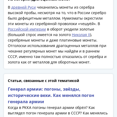
1918
1919
В
древней Руси
чеканились монеты из серебра
-
высокой пробы, несмотря на то, что в России серебро
было дефицитным металлом. Нумизматы окрестили
1920гг
эти монеты из серебряной проволоки «чешуёй». В
1921
Российской империи
в оборот уходили золотые
1922
(большой спрос имеется на золото
Николая II
),
1923
серебряные монеты и даже платиновые монеты.
1924
Отголоски использования драгоценных металлов при
-
чеканке регулярных монет мы найдём и в раннем
1932
СССР, именно там полностью отказались от серебра и
золота как от металлов для оборотных монет.
1934
1937
1938
Статьи, связанные с этой тематикой
1947
(1957)
Генерал армии: погоны, звёзды,
1961
исторические вехи. Как менялся погон
(по
генерала армии
Засько)
Когда в РККА погоны генерал армии обрёл? Как
1961
выглядел погон генерала армии в СССР? Как менялись