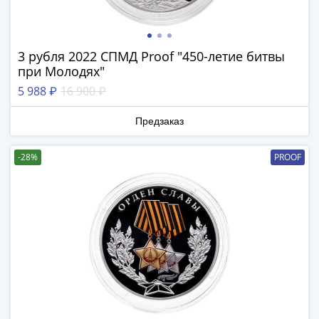
-
1991)
Юбилейные
3 рубля 2022 СПМД Proof "450-летие битвы
и
при Молодях"
памятные
5 988 ₽
16 900 ₽
Наборы
и
Предзаказ
коллекции
Монеты
-28%
PROOF
Российской
империи
Николай
II
(1894-
1917)
Александр
III
(1881-