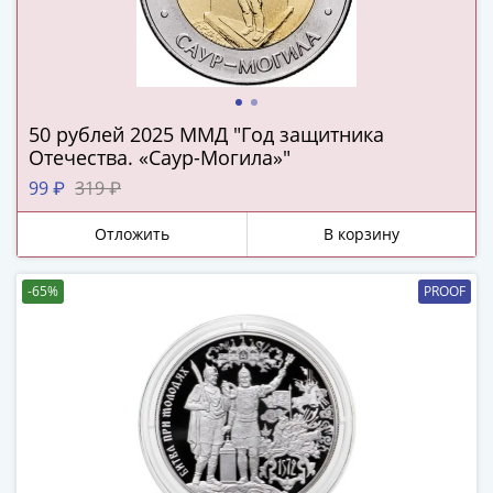
Города-
столицы
Европы
Наборы
и
50 рублей 2025 ММД "Год защитника
коллекции
Отечества. «Саур-Могила»"
Монеты
99 ₽
319 ₽
СССР
и
Отложить
В корзину
РСФСР
РСФСР
-65%
PROOF
и
СССР
(1921-
1958)
СССР
и
ГКЧП
(1961