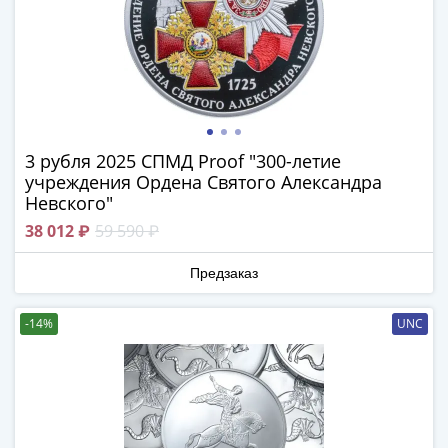
в
ВОВ
75
лет
Победы
в
ВОВ
3 рубля 2025 СПМД Proof "300-летие
учреждения Ордена Святого Александра
Человек
Невского"
труда
38 012 ₽
59 590 ₽
Города-
герои
Предзаказ
Оружие
Великой
-14%
UNC
Победы
Олимпиада
в
Сочи
2014