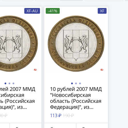
XF-AU
-41%
XF
блей 2007 ММД
10 рублей 2007 ММД
сибирская
"Новосибирская
ь (Российская
область (Российская
ция)", из
Федерация)", из
та
оборота
90 ₽
113 ₽
190 ₽