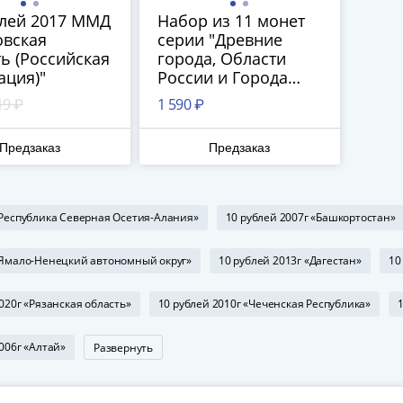
блей 2017 ММД
Набор из 11 монет
овская
серии "Древние
ь (Российская
города, Области
ация)"
России и Города
Воинской Славы"
19 ₽
1 590 ₽
2005-2018
Предзаказ
Предзаказ
«Республика Северная Осетия-Алания»
10 рублей 2007г «Башкортостан»
«Ямало-Ненецкий автономный округ»
10 рублей 2013г «Дагестан»
10
020г «Рязанская область»
10 рублей 2010г «Чеченская Республика»
006г «Алтай»
Развернуть