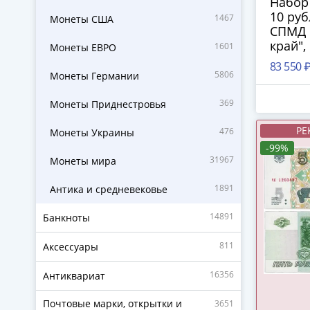
Набор 
10 руб
1467
Монеты США
СПМД 
край",
1601
Монеты ЕВРО
респуб
83 550 
"Ямал
5806
Монеты Германии
автон
(ЧЯП),
369
Монеты Приднестровья
QUAD
РЕ
476
Монеты Украины
-99%
31967
Монеты мира
1891
Антика и средневековье
14891
Банкноты
811
Аксессуары
16356
Антиквариат
Почтовые марки, открытки и
3651