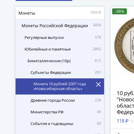
-38%
59319
Монеты
3454
Монеты Российской Федерации
Регулярные выпуски
578
Юбилейные и памятные
2862
Биметаллические (10р)
615
Субъекты Федерации
291
Монета 10 рублей 2007 года
«Новосибирская область»
10 ру
"Ново
Древние города России
228
област
Федера
Министерства РФ
45
оборо
118 ₽
1
События и годовщины
60