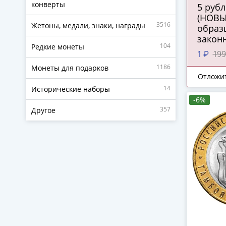
конверты
5 рублей 2022
(НОВЫ
3516
Жетоны, медали, знаки, награды
образц
закон
104
Редкие монеты
средст
1 ₽
199
ПРЕСС
1186
Монеты для подарков
Отложи
14
Исторические наборы
-6%
357
Другое