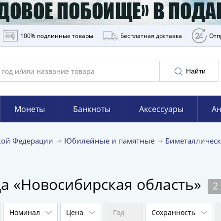
100% подлинные товары
Бесплатная доставка
Отп
Найти
Монеты
Банкноты
Аксессуары
Ан
кой Федерации
Юбилейные и памятные
Биметаллическ
да «Новосибирская область»
2
Номинал
Цена
Год
Сохранность