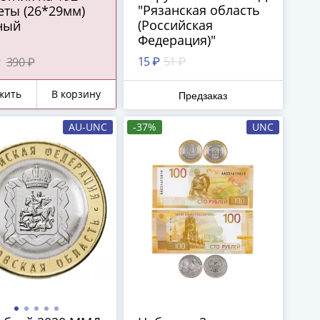
"Рязанская область
еты (26*29мм)
(Российская
ный
Федерация)"
15 ₽
51 ₽
₽
390 ₽
жить
В корзину
Предзаказ
AU-UNC
-37%
UNC