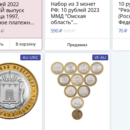
Набор из 3 монет
10 р
РФ: 10 рублей 2023
"Ряз
Й выпуск
ММД "Омская
(Рос
а 1997,
область"
Феде
ное платежное
(Российская
во ЦБ РФ)
590 ₽
690 ₽
70 ₽
 ₽
Федерация), 25
рублей 2023
ть
В корзину
Предзаказ
"Аленький цветочек"
и 10 рублей 2023
AU-UNC
VF-AU
"Хабаровский край"