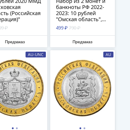
ублей 2020 ММД
Набор из 2 монет и
сковская
банкноты РФ 2022-
сть (Российская
2023: 10 рублей
рация)"
"Омская область",
100 рублей "Ржев" и
99 ₽
499 ₽
790 ₽
25 рублей "Аленький
цветочек"
Предзаказ
Предзаказ
AU-UNC
AU