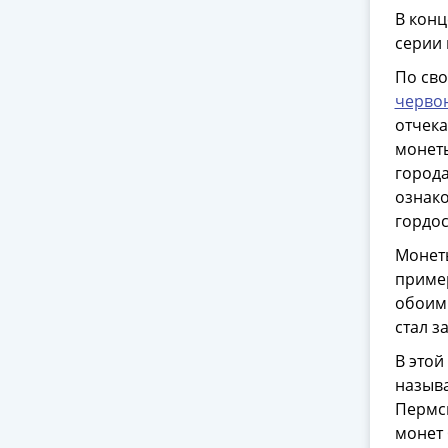
В конц
серии
По сво
черво
отчек
монеты
города
ознако
гордос
Монеты
пример
обоими
стал з
В этой
назыв
Пермск
монет 