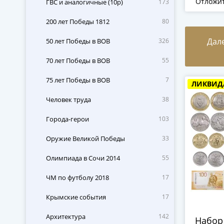
Отложи
ГВС и аналогичные (10р)
173
200 лет Победы 1812
80
Дал
50 лет Победы в ВОВ
326
70 лет Победы в ВОВ
55
75 лет Победы в ВОВ
7
ЛИКВИД
Человек труда
38
Города-герои
103
Оружие Великой Победы
33
Олимпиада в Сочи 2014
55
ЧМ по футболу 2018
17
Крымские события
17
Архитектура
142
Набор 