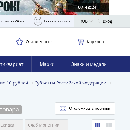
07:48:23
RUB
Вход
равка за 24 часа
Лёгкий возврат
Отложенные
Корзина
тиквариат
Марки
Знаки и медали
ие 10 рублей
Субъекты Российской Федерации
 товара
Отслеживать новинки
Скидка
Слаб Монетник