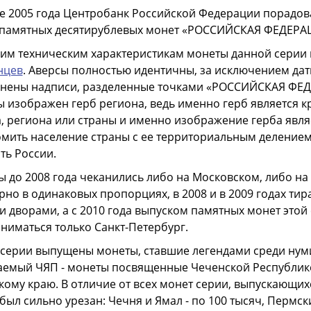
е 2005 года Центробанк Российской Федерации порадо
 памятных десятирублевых монет «РОССИЙСКАЯ ФЕДЕРА
им техническим характеристикам монеты данной серии 
нцев
. Аверсы полностью идентичны, за исключением дат
анены надписи, разделенные точками «РОССИЙСКАЯ ФЕДЕ
 изображен герб региона, ведь именно герб является 
, региона или страны и именно изображение герба явля
мить население страны с ее территориальным делением,
ть России.
 до 2008 года чеканились либо на Московском, либо н
но в одинаковых пропорциях, в 2008 и в 2009 годах тир
 дворами, а с 2010 года выпуском памятных монет это
аниматься только Санкт-Петербург.
 серии выпущены монеты, ставшие легендами среди нуми
аемый ЧЯП - монеты посвященные Чеченской Республике
ому краю. В отличие от всех монет серии, выпускающих
был сильно урезан: Чечня и Ямал - по 100 тысяч, Пермск