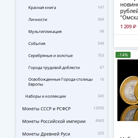
новино
Красная книга
147
рублей
"Омска
Личности
369
Хабаро
1 209 ₽
Нижни
Мультипликация
99
Нижни
Новос
События
549
Новоку
-14%
Рыбин
Серебряные и золотые
703
Строит
Города трудовой доблести
67
регуля
10 руб
Освобожденные Города-столицы
16
рубле
Европы
"Смеш
"Алень
Наборы и коллекции
345
+ банк
100 ру
12950
Монеты СССР и РСФСР
9943
Монеты Российской империи
335
Монеты Древней Руси