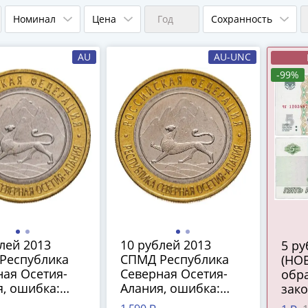
Номинал
Цена
Год
Сохранность
AU
AU-UNC
-99%
лей 2013
10 рублей 2013
5 рублей 2022
Республика
СПМД Республика
(НО
ая Осетия-
Северная Осетия-
обра
, ошибка:
Алания, ошибка:
зак
180 рифлений
"гурт 180 рифлений
сред