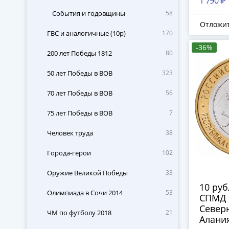
1 790 ₽
(Сочи)"
События и годовщины
58
"Лави
Отложи
ГВС и аналогичные (10р)
170
-36%
200 лет Победы 1812
80
50 лет Победы в ВОВ
323
70 лет Победы в ВОВ
56
75 лет Победы в ВОВ
7
Человек труда
38
Города-герои
102
Оружие Великой Победы
33
10 руб
Олимпиада в Сочи 2014
53
СПМД 
Северн
ЧМ по футболу 2018
21
Алания