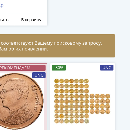
т 180 рифлений
 ₽
и)", Брак -
ина + раскол"
жить
В корзину
 соответствуют Вашему поисковому запросу.
ам об их появлении.
-80%
UNC
РЕКОМЕНДУЕМ
UNC