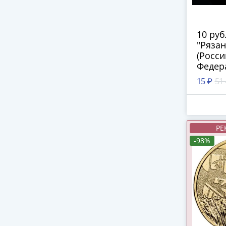
10 ру
"Рязан
(Росси
Федер
15 ₽
51
РЕ
-98%