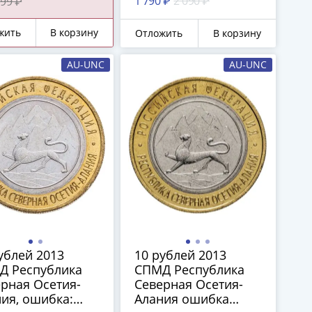
1 790 ₽
2 090 ₽
99 ₽
(Сочи)", Брак -
СС
"Антилавина"
жить
В корзину
Отложить
В корзину
AU-UNC
AU-UNC
ублей 2013
10 рублей 2013
Д Республика
СПМД Республика
рная Осетия-
Северная Осетия-
ия, ошибка:
Алания ошибка