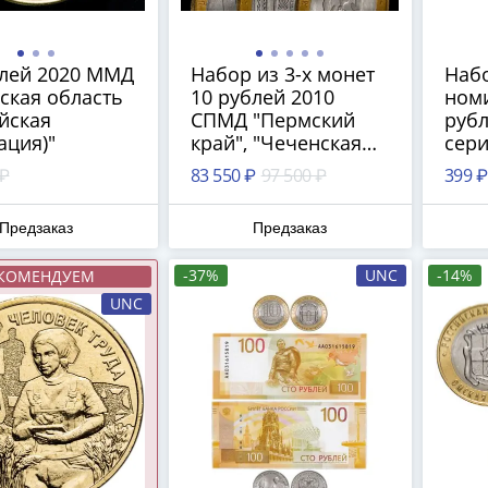
блей 2020 ММД
Набор из 3-х монет
Набо
ская область
10 рублей 2010
ном
йская
СПМД "Пермский
рубл
ация)"
край", "Чеченская
сери
республика" и
горо
 ₽
83 550 ₽
97 500 ₽
399 ₽
"Ямало-Ненецкий
автономный округ"
Предзаказ
Предзаказ
(ЧЯП), в капсулах
QUADRUM
-37%
UNC
-14%
КОМЕНДУЕМ
UNC