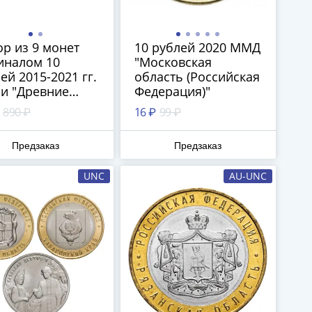
р из 9 монет
10 рублей 2020 ММД
иналом 10
"Московская
ей 2015-2021 гг.
область (Российская
и "Древние
Федерация)"
да России"
890 ₽
16 ₽
99 ₽
Предзаказ
Предзаказ
UNC
AU-UNC