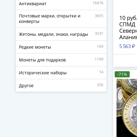
16476
Антиквариат
Почтовые марки, открытки и
3655
10 руб
конверты
СПМД 
Северн
3531
Жетоны, медали, знаки, награды
Алания
5 563 ₽
104
Редкие монеты
1199
Монеты для подарков
14
Исторические наборы
-71%
356
Другое