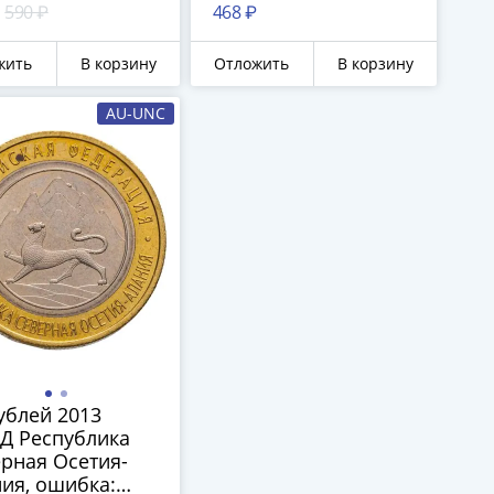
т 180 рифлений
гурта, гурт Сочи
590 ₽
468 ₽
и)"
жить
В корзину
Отложить
В корзину
AU-UNC
ублей 2013
Д Республика
рная Осетия-
ия, ошибка: