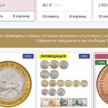
"гурт 180 рифлений
"гур
461 ₽
790 ₽
2 890
9 ₽
(Сочи)"
(Соч
"Лав
ть
В корзину
Отложить
В корзину
Отло
ее приведены товары, которые временно отсутствуют, но
Оформите предзаказ и мы сообщим В
UNC
ЛИКВИДАЦИЯ
UNC
-74%