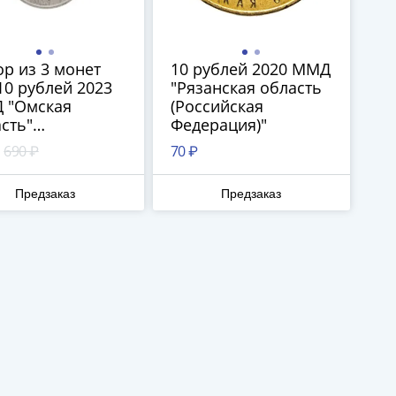
р из 3 монет
10 рублей 2020 ММД
10 рублей 2023
"Рязанская область
 "Омская
(Российская
сть"
Федерация)"
сийская
690 ₽
70 ₽
рация), 25
ей 2023
Предзаказ
Предзаказ
нький цветочек"
 рублей 2023
аровский край"