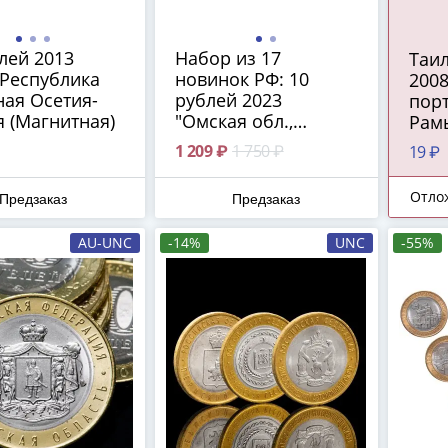
лей 2013
Набор из 17
Таил
Республика
новинок РФ: 10
200
ая Осетия-
рублей 2023
порт
 (Магнитная)
"Омская обл.,
Рамы
Хабаровский кр.,
1 209 ₽
1 750 ₽
19 ₽
Нижний Новгород,
Нижний Тагил,
Отло
Предзаказ
Предзаказ
Новосибирск,
Новокузнецк,
AU-UNC
-14%
UNC
-55%
Рыбинск,
Строитель",
регулярные 1, 2, 5,
10 рублей и 25
рублей
"Смешарики",
"Аленький цветочек"
+ банкноты 5, 10 и
100 рублей