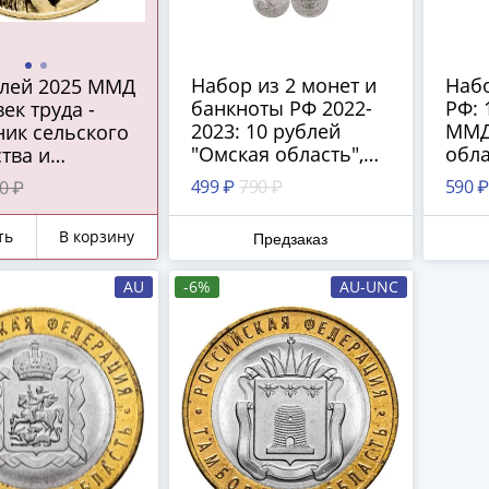
Набор из 2 монет и
Набо
блей 2025 ММД
банкноты РФ 2022-
РФ: 
ек труда -
2023: 10 рублей
ММД
ник сельского
"Омская область",
обла
тва и
100 рублей "Ржев" и
(Рос
абатывающей
499 ₽
790 ₽
590 ₽
0 ₽
25 рублей "Аленький
Феде
шленности"
цветочек"
рубл
ть
В корзину
Предзаказ
"Але
и 10
AU
-6%
AU-UNC
"Хаб