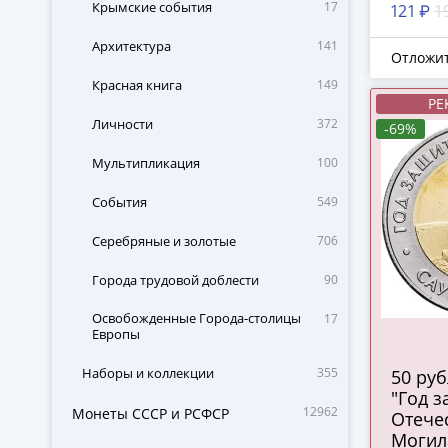
Федер
Крымские события
17
121 ₽
1
Архитектура
141
Отложи
Красная книга
149
РЕ
Личности
372
-69%
Мультипликация
100
События
549
Серебряные и золотые
706
Города трудовой доблести
90
Освобожденные Города-столицы
17
Европы
Наборы и коллекции
355
50 ру
"Год 
12962
Монеты СССР и РСФСР
Отечес
Могил