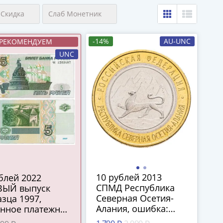
Скидка
Слаб Монетник
-14%
AU-UNC
РЕКОМЕНДУЕМ
UNC
10 рублей 2013
СПМД Республика
ВЫЙ выпуск
Северная Осетия-
зца 1997,
Алания, ошибка:
онное платежное
"гурт 180 рифлений
ство ЦБ РФ)