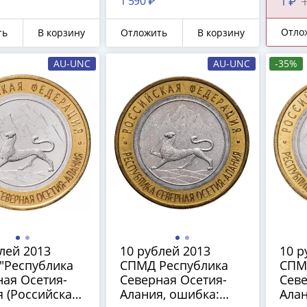
1 590 ₽
1 ₽
1
, Брак -
(Сочи)", Брак -
ПРЕ
на"
"Антилавина"
Отло
ть
В корзину
Отложить
В корзину
AU-UNC
AU-UNC
-35%
лей 2013
10 рублей 2013
10 р
"Республика
СПМД Республика
СПМ
ая Осетия-
Северная Осетия-
Севе
 (Российская
Алания, ошибка:
Алан