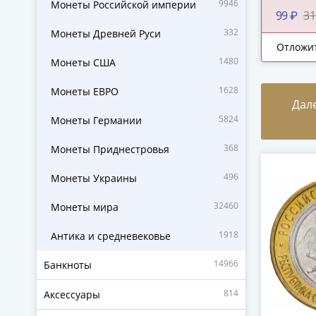
9946
Монеты Российской империи
99 ₽
31
332
Монеты Древней Руси
Отложи
1480
Монеты США
1628
Монеты ЕВРО
Дал
5824
Монеты Германии
368
Монеты Приднестровья
496
Монеты Украины
32460
Монеты мира
1918
Антика и средневековье
14966
Банкноты
814
Аксессуары