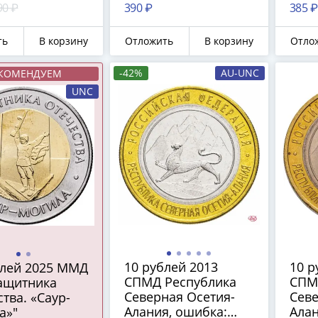
ация)"
"гурт 180 рифлений
"гур
90 ₽
390 ₽
385 ₽
(Сочи)"
(Соч
ть
В корзину
Отложить
В корзину
Отло
-42%
AU-UNC
КОМЕНДУЕМ
UNC
10 рублей 2013
10 р
блей 2025 ММД
СПМД Республика
СПМ
защитника
Северная Осетия-
Севе
тва. «Саур-
Алания, ошибка:
Алан
а»"