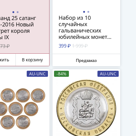
Набор из 10
анд 25 сатанг
случайных
8-2016 Новый
гальванических
рет короля
юбилейных монет
 IX
РФ номиналом 10
399 ₽
1 999 ₽
73 ₽
рублей из полного
набора из всех 79
жить
В корзину
Предзаказ
монет, выпущенных
ЦБ РФ в 2010-2024
AU-UNC
-84%
AU-UNC
(10 из 79 без
повторов)