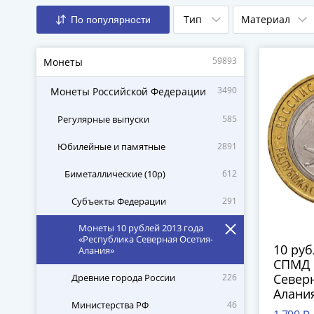
Тип
Материал
По популярности
59893
Монеты
3490
Монеты Российской Федерации
Регулярные выпуски
585
Юбилейные и памятные
2891
Биметаллические (10р)
612
Субъекты Федерации
291
Монеты 10 рублей 2013 года
«Республика Северная Осетия-
10 руб
Алания»
СПМД 
Северн
Древние города России
226
Алания
Министерства РФ
46
"гурт 