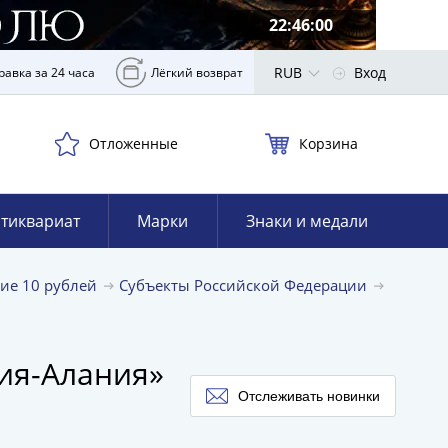
22:45:59
RUB
Вход
равка за 24 часа
Лёгкий возврат
Отложенные
Корзина
тиквариат
Марки
Знаки и медали
ие 10 рублей
Субъекты Российской Федерации
тия-Алания»
Отслеживать новинки