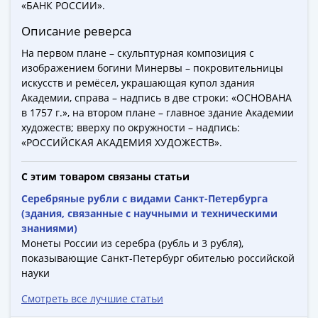
Города-
«БАНК РОССИИ».
столицы
Описание реверса
Европы
На первом плане – скульптурная композиция с
Наборы
изображением богини Минервы – покровительницы
и
искусств и ремёсел, украшающая купол здания
коллекции
Академии, справа – надпись в две строки: «ОСНОВАНА
Монеты
в 1757 г.», на втором плане – главное здание Академии
СССР
художеств; вверху по окружности – надпись:
и
«РОССИЙСКАЯ АКАДЕМИЯ ХУДОЖЕСТВ».
РСФСР
РСФСР
С этим товаром связаны статьи
и
Серебряные рубли с видами Санкт-Петербурга
СССР
(здания, связанные с научными и техническими
(1921-
знаниями)
1958)
Монеты России из серебра (рубль и 3 рубля),
показывающие Санкт-Петербург обителью российской
СССР
науки
и
ГКЧП
Смотреть все лучшие статьи
(1961