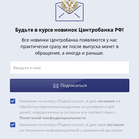
Нижегородско-
Суздальское
княжество
(1383-
1431)
Будьте в курсе новинок Центробанка РФ!
США
Все новинки Центробанка появляются у нас
Регулярные
практически сразу же после выпуска монет в
выпуски
обращение, а иногда и раньше.
Доллары
Сакагавеи
(индианка)
Доллары
Подписаться
инновации
Президентские
Нажимая на кнопку «Подписаться», я даю
согласие
на
доллары
обработку персональных данных на условиях и для
Квотеры
целей, определенных в согласии и в соответствии с
Политикой конфиденциальности
(парки)
Нажимая на кнопку «Подписаться», я даю своё
согласие
Квотеры
на получение информационной и рекламной рассылки
(штаты)