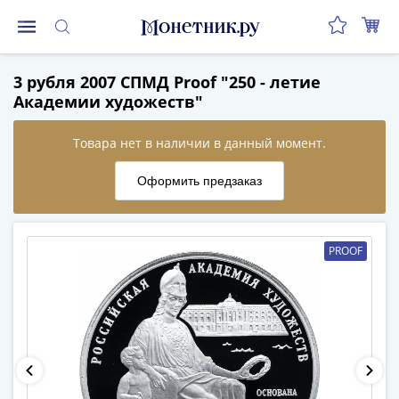
Монеты
3 рубля 2007 СПМД Proof "250 - летие
Монеты
Академии художеств"
Российской
Федерации
Регулярные
выпуски
до
реформы
(1992-
PROOF
1993)
после
реформы
(1997-
нв)
Юбилейные
и