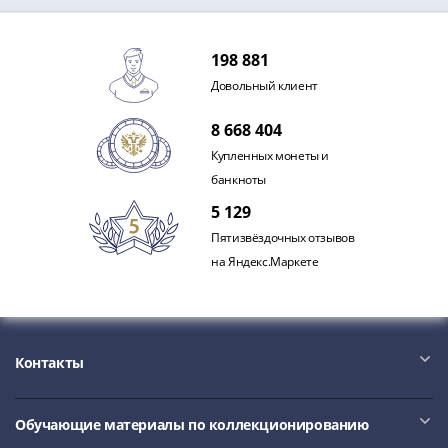
Наборы
Другие
ЕВРО
198 881
Германия
Довольный клиент
Евросоюз
ФРГ
8 668 404
ГДР
Купленных монеты и
Третий
банкноты
рейх
5 129
Веймарская
Пятизвёздочных отзывов
республика
на Яндекс.Маркете
Нотгельды
Германская
империя
Бавария
Контакты
Данциг
Пруссия
Саар
Обучающие материалы по коллекционированию
Священная