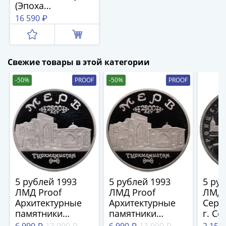
и
(Эпоха
Петр
просвещения,
16 590 ₽
I
Санкт-
(1682-
петербург)"
1717)
Федор
Свежие товары в этой категории
III
-50%
PROOF
-50%
PROOF
Алексеевич
(1676-
1682)
Алексей
Михайлович
(1645-
1676)
Михаил
5 рублей 1993
5 рублей 1993
5 ру
Федорович
ЛМД Proof
ЛМД Proof
ЛМД 
(1613-
Архитектурные
Архитектурные
Серг
1645)
памятники
памятники
г. Се
Василий
древнего Мерва
древнего Мерва