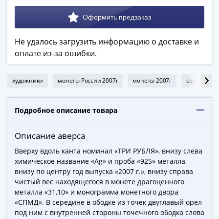
ЧМ
по
футболу
2018
Не удалось загрузить информацию о доставке и
Крымские
оплате из-за ошибки.
события
Архитектура
художники
монеты России 2007г
монеты 2007г
серебряные
Красная
книга
Личности
Подробное описание товара
Мультипликация
События
Описание аверса
Серебряные
Вверху вдоль канта номинал «ТРИ РУБЛЯ», внизу слева
и
химическое название «Ag» и проба «925» металла,
золотые
внизу по центру год выпуска «2007 г.», внизу справа
Города
чистый вес находящегося в монете драгоценного
трудовой
металла «31,10» и монограмма монетного двора
доблести
«СПМД». В середине в ободке из точек двуглавый орел
Освобожденные
под ним с внутренней стороны точечного ободка слова