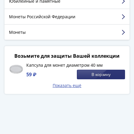
1894)
Юбилейные и памятные
Комментарий:
Небольшие цены и качественный
Александр
товар. Буду и дальше заказывать. Мне нравится.
II
Монеты Российской Федерации
(1854-
Смотреть больше отзывов
1881)
Монеты
Николай
I
(1826-
Возьмите для защиты Вашей коллекции
1855)
Александр
Капсула для монет диаметром 40 мм
I
59 ₽
В корзину
(1801-
Показать ещё
1825)
Павел
I
(1796-
1801)
Екатерина
II