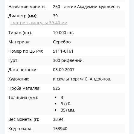
в
Название монеты:
250 - летие Академии художеств
ВОВ
Диаметр (мм):
39
75
смотреть капсулы 39-40 мм
лет
Тираж (шт):
10 000 шт.
Победы
в
Материал:
Серебро
ВОВ
Номер по ЦБ РФ:
5111-0161
Человек
Гурт:
300 рифлений.
труда
Города-
Дата чеканки:
03.09.2007
герои
Художник:
и скульптор: Ф.С. Андронов.
Оружие
Проба металла:
925
Великой
Толщина (мм):
3
Победы
3 (±0
Олимпиада
35) мм.
в
Сочи
Вес монеты (г):
33,94
2014
Код товара:
153940