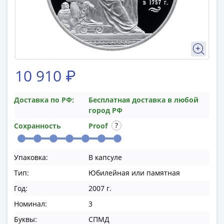
памятные
Биметаллические
(10р)
ГВС
и
аналогичные
10 910 ₽
(10р)
200
лет
Доставка по РФ:
Бесплатная доставка в любой
город РФ
Победы
1812
Сохранность
Proof
50
лет
Упаковка:
В капсуле
Победы
в
Тип:
Юбилейная или памятная
ВОВ
Год:
2007 г.
70
Номинал:
3
лет
Победы
Буквы:
СПМД