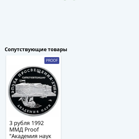
(1727-
1729)
Екатерина
I
(1725-
1727)
Сопутствующие товары
Петр
I
PROOF
(1700-
1725)
Наборы
и
коллекции
Монеты
Древней
Руси
3 рубля 1992
Иван
ММД Proof
V
"Академия наук