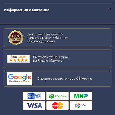
Римская
империя
Информация о магазине
Другие
Приднестровье
Украина
Гарантия подлинности
Монеты
Качества монет и банкнот
мира
Получения заказа
Австралия
и
Смотреть отзывы о нас
Океания
на Яндекс.Маркете
Азия
Америка
Африка
Смотреть отзывы о нас в GShopping
Европа
Другие
страны
Смешанные
лоты