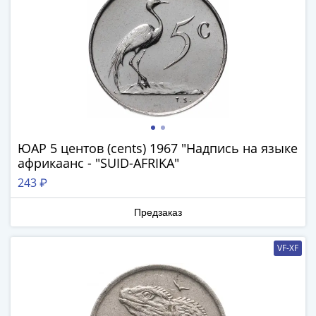
(1727-
1729)
Екатерина
I
(1725-
1727)
Петр
I
(1700-
ЮАР 5 центов (cents) 1967 "Надпись на языке
африкаанс - "SUID-AFRIKA"
1725)
Наборы
243 ₽
и
коллекции
Предзаказ
Монеты
Древней
VF-XF
Руси
Иван
V