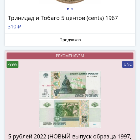
III
(1505-­
Тринидад и Тобаго 5 центов (cents) 1967
1533)
310 ₽
Иван
III
Предзаказ
(1462-­
1505)
РЕКОМЕНДУЕМ
Василий
II
-99%
UNC
Темный
(1425-­
1462)
Псков
(1425-­
1510)
Новгород
(1420-­
1478)
5 рублей 2022 (НОВЫЙ выпуск образца 1997,