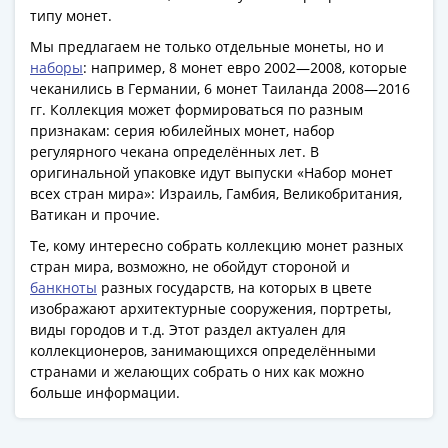
1918
типу монет.
1919
-
Мы предлагаем не только отдельные монеты, но и
наборы
: например, 8 монет евро 2002—2008, которые
1920гг
чеканились в Германии, 6 монет Таиланда 2008—2016
1921
гг. Коллекция может формироваться по разным
1922
признакам: серия юбилейных монет, набор
1923
регулярного чекана определённых лет. В
1924
оригинальной упаковке идут выпуски «Набор монет
-
всех стран мира»: Израиль, Гамбия, Великобритания,
1932
Ватикан и прочие.
1934
Те, кому интересно собрать коллекцию монет разных
1937
стран мира, возможно, не обойдут стороной и
1938
банкноты
разных государств, на которых в цвете
изображают архитектурные сооружения, портреты,
1947
виды городов и т.д. Этот раздел актуален для
(1957)
коллекционеров, занимающихся определёнными
1961
странами и желающих собрать о них как можно
(по
больше информации.
Засько)
1961