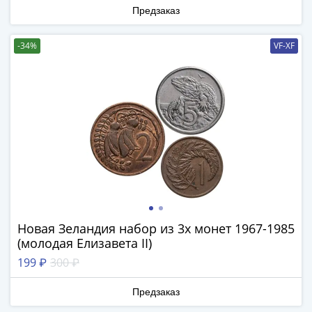
Наборы
Предзаказ
Другие
ЕВРО
-34%
VF-XF
Германия
Евросоюз
ФРГ
ГДР
Третий
рейх
Веймарская
республика
Нотгельды
Германская
империя
Новая Зеландия набор из 3х монет 1967-1985
Бавария
(молодая Елизавета II)
Данциг
199 ₽
300 ₽
Пруссия
Саар
Предзаказ
Священная