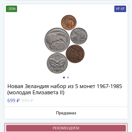
-
-30%
VF-XF
1991)
Юбилейные
и
памятные
Наборы
и
коллекции
Монеты
Российской
империи
Николай
Новая Зеландия набор из 5 монет 1967-1985
II
(молодая Елизавета II)
(1894-
699 ₽
999 ₽
1917)
Александр
Предзаказ
III
(1881-
РЕКОМЕНДУЕМ