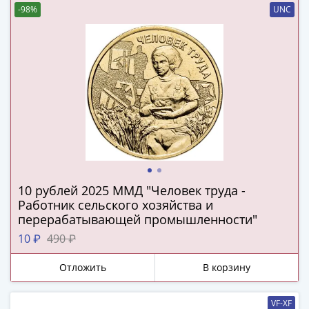
1894)
-98%
UNC
Александр
II
(1854-
1881)
Николай
I
(1826-
1855)
Александр
I
(1801-
10 рублей 2025 ММД "Человек труда -
1825)
Работник сельского хозяйства и
Павел
перерабатывающей промышленности"
I
10 ₽
490 ₽
(1796-
1801)
Отложить
В корзину
Екатерина
II
VF-XF