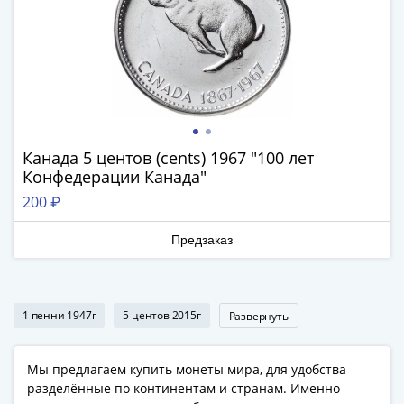
Банкноты
РФ
1992
1993
1994
1995
1997
Канада 5 центов (cents) 1967 "100 лет
2001
Конфедерации Канада"
2004
2010
200 ₽
2017
Предзаказ
2022-
2025
Памятные
Банкноты
1 пенни 1947г
5 центов 2015г
Развернуть
мира
Австралия
Мы предлагаем купить монеты мира, для удобства
и
разделённые по континентам и странам. Именно
Океания