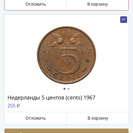
ЧМ
Отложить
В корзину
по
футболу
XF
2018
Крымские
события
Архитектура
Красная
книга
Личности
Мультипликация
События
Серебряные
и
Нидерланды 5 центов (cents) 1967
золотые
255 ₽
Города
трудовой
Отложить
В корзину
доблести
Освобожденные