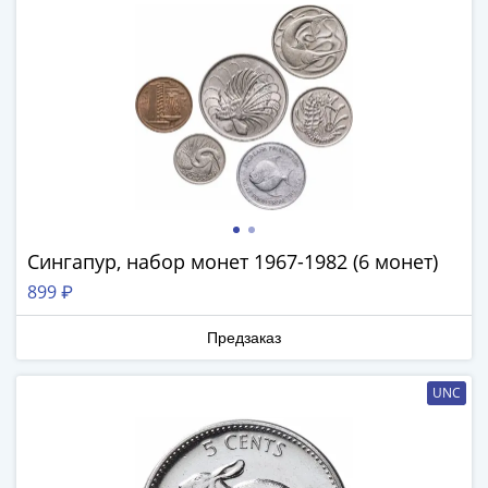
Антика
и
средневековье
Древняя
Греция
Древний
Рим
Византия
Золотая
Орда
Сингапур, набор монет 1967-1982 (6 монет)
Крымское
ханство
899 ₽
Речь
Посполитая
Предзаказ
Священная
Римская
UNC
империя
Другие
Банкноты