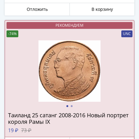
в
Отложить
В корзину
ВОВ
75
РЕКОМЕНДУЕМ
лет
-74%
UNC
Победы
в
ВОВ
Человек
труда
Города-
герои
Оружие
Великой
Победы
Олимпиада
Таиланд 25 сатанг 2008-2016 Новый портрет
в
короля Рамы IX
Сочи
19 ₽
73 ₽
2014