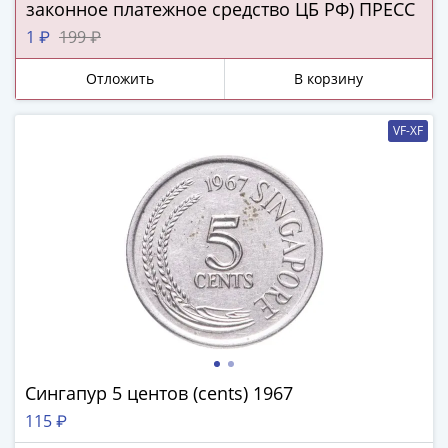
Нижегородско-
законное платежное средство ЦБ РФ) ПРЕСС
Суздальское
1 ₽
199 ₽
княжество
(1383-
Отложить
В корзину
1431)
США
VF-XF
Регулярные
выпуски
Доллары
Сакагавеи
(индианка)
Доллары
инновации
Президентские
доллары
Квотеры
(парки)
Сингапур 5 центов (cents) 1967
Квотеры
115 ₽
(штаты)