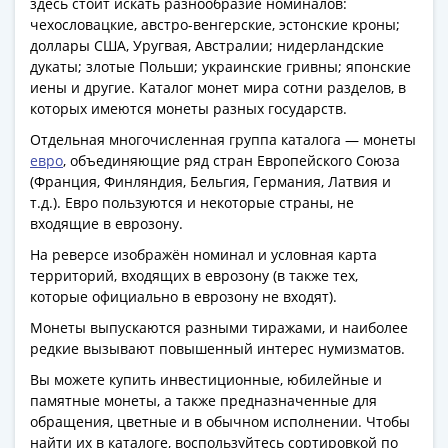
здесь стоит искать разнообразие номиналов:
Азия
чехословацкие, австро-венгерские, эстонские кроны;
Америка
доллары США, Уругвая, Австралии; нидерландские
Африка
дукаты; злотые Польши; украинские гривны; японские
Европа
иены и другие. Каталог монет мира сотни разделов, в
которых имеются монеты разных государств.
СНГ
и
Отдельная многочисленная группа каталога — монеты
страны
евро
, объединяющие ряд стран Европейского Союза
(Франция, Финляндия, Бельгия, Германия, Латвия и
Балтии
т.д.). Евро пользуются и некоторые страны, не
Смешанные
входящие в еврозону.
лоты
Другие
На реверсе изображён номинал и условная карта
территорий, входящих в еврозону (в также тех,
страны
которые официально в еврозону не входят).
Банкноты
СССР
Монеты выпускаются разными тиражами, и наиболее
редкие вызывают повышенный интерес нумизматов.
1917
-
Вы можете купить инвестиционные, юбилейные и
1923
памятные монеты, а также предназначенные для
обращения, цветные и в обычном исполнении. Чтобы
1917
найти их в каталоге, воспользуйтесь сортировкой по