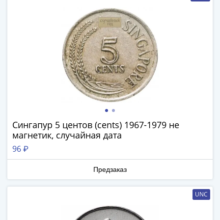
(1762-
1796)
Петр
III
(1762-
1762)
Елизавета
(1741-
1762)
Иоанн
Антонович
Сингапур 5 центов (cents) 1967-1979 не
(1740-
магнетик, случайная дата
1741)
96 ₽
Анна
Иоанновна
Предзаказ
(1730-
1740)
UNC
Петр
II