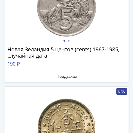
и
Петр
I
(1682-
1717)
Федор
III
Новая Зеландия 5 центов (cents) 1967-1985,
Алексеевич
случайная дата
(1676-
190 ₽
1682)
Алексей
Предзаказ
Михайлович
(1645-
UNC
1676)
Михаил
Федорович
(1613-
1645)
Василий