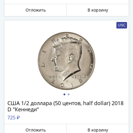
Города-
столицы
Отложить
В корзину
Европы
Наборы
UNC
и
коллекции
Монеты
СССР
и
РСФСР
РСФСР
и
СССР
(1921-
1958)
США 1/2 доллара (50 центов, half dollar) 2018
D "Кеннеди"
СССР
и
725 ₽
ГКЧП
Отложить
В корзину
(1961