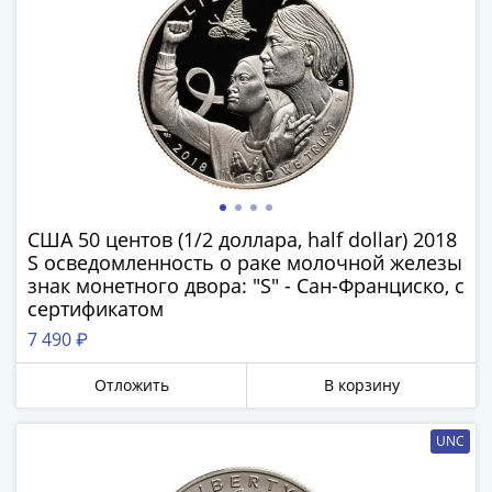
Антика
и
средневековье
Древняя
Греция
Древний
Рим
Византия
Золотая
Орда
США 50 центов (1/2 доллара, half dollar) 2018
S осведомленность о раке молочной железы
Крымское
знак монетного двора: "S" - Сан-Франциско, с
ханство
сертификатом
Речь
7 490 ₽
Посполитая
Священная
Отложить
В корзину
Римская
империя
UNC
Другие
Банкноты