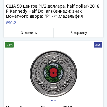
памятные
США 50 центов (1/2 доллара, half dollar) 2018
Биметаллические
P Kennedy Half Dollar (Кеннеди) знак
(10р)
монетного двора: "P" - Филадельфия
ГВС
690 ₽
и
аналогичные
Отложить
В корзину
(10р)
200
-21%
UNC
лет
Получите бесплатно набор всех 18
Победы
новинок ЦБ России 2026 года!
1812
С бесплатной доставкой в любой город РФ!
50
✅ являются законным платёжным
лет
средством
Победы
в
Получить бесплатно набор новинок
ВОВ
70
лет
Мне не нужны подарки
Победы