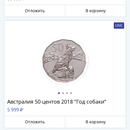
Нижегородско-
Суздальское
Отложить
В корзину
княжество
(1383-
UNC
1431)
США
Регулярные
выпуски
Доллары
Сакагавеи
(индианка)
Доллары
инновации
Президентские
доллары
Австралия 50 центов 2018 "Год собаки"
Квотеры
5 999 ₽
(парки)
Квотеры
Отложить
В корзину
(штаты)