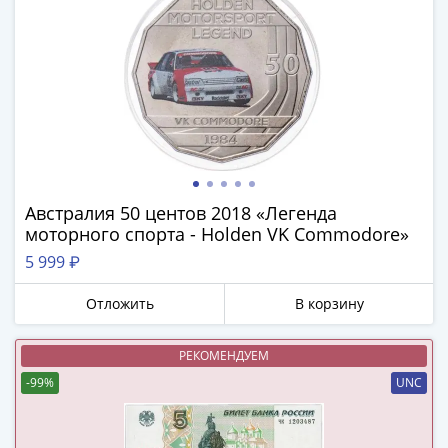
(1762-
1796)
Петр
III
(1762-
1762)
Елизавета
(1741-
1762)
Австралия 50 центов 2018 «Легенда
Иоанн
моторного спорта - Holden VK Commodore»
Антонович
5 999 ₽
(1740-
1741)
Отложить
В корзину
Анна
Иоанновна
РЕКОМЕНДУЕМ
(1730-
-99%
UNC
1740)
Петр
II