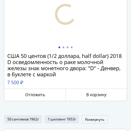
1918
1919
-
1920гг
1921
1922
1923
1924
США 50 центов (1/2 доллара, half dollar) 2018
-
D осведомленность о раке молочной
1932
железы знак монетного двора: "D" - Денвер,
1934
в буклете с маркой
1937
7 500 ₽
1938
1947
Отложить
В корзину
(1957)
1961
(по
Засько)
50 сантимов 1962г
1 шиллинг 1953г
Развернуть
1961