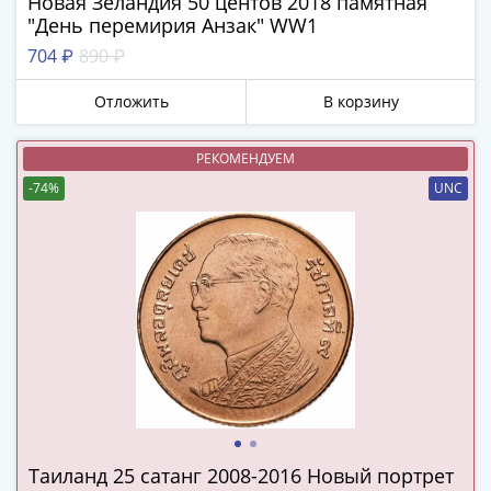
Новая Зеландия 50 центов 2018 памятная
в
"День перемирия Анзак" WW1
ВОВ
704 ₽
890 ₽
75
лет
Отложить
В корзину
Победы
в
РЕКОМЕНДУЕМ
ВОВ
-74%
UNC
Человек
труда
Города-
герои
Оружие
Великой
Победы
Олимпиада
в
Сочи
2014
Таиланд 25 сатанг 2008-2016 Новый портрет