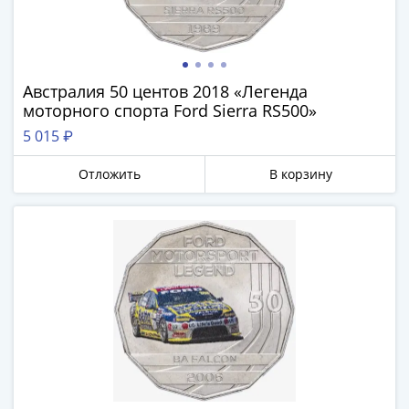
и
Петр
I
(1682-
1717)
Австралия 50 центов 2018 «Легенда
Федор
моторного спорта Ford Sierra RS500»
III
5 015 ₽
Алексеевич
(1676-
Отложить
В корзину
1682)
Алексей
Михайлович
(1645-
1676)
Михаил
Федорович
(1613-
1645)
Василий