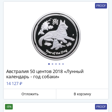
Наборы
PROOF
Другие
ЕВРО
Германия
Евросоюз
ФРГ
ГДР
Третий
рейх
Веймарская
республика
Нотгельды
Австралия 50 центов 2018 «Лунный
Германская
календарь - год собаки»
империя
14 127 ₽
Бавария
Данциг
Отложить
В корзину
Пруссия
Саар
-8%
PROOF
Священная