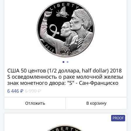
Римская
империя
Другие
Приднестровье
Украина
Монеты
мира
Австралия
и
Океания
США 50 центов (1/2 доллара, half dollar) 2018
Азия
S осведомленность о раке молочной железы
Америка
знак монетного двора: "S" - Сан-Франциско
Африка
6 446 ₽
6 990 ₽
Европа
Другие
Отложить
В корзину
страны
Смешанные
PROOF
лоты