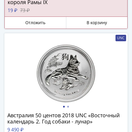
ЧМ
короля Рамы IX
по
19 ₽
73 ₽
футболу
2018
Отложить
В корзину
Крымские
события
UNC
Архитектура
Красная
книга
Личности
Мультипликация
События
Серебряные
и
золотые
Города
трудовой
Австралия 50 центов 2018 UNC «Восточный
доблести
календарь 2. Год собаки - лунар»
Освобожденные
9 490 ₽