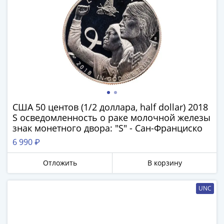
Азия
Америка
Африка
Европа
СНГ
и
страны
Балтии
Смешанные
США 50 центов (1/2 доллара, half dollar) 2018
лоты
S осведомленность о раке молочной железы
знак монетного двора: "S" - Сан-Франциско
Другие
страны
6 990 ₽
Банкноты
Отложить
В корзину
СССР
1917
-
UNC
1923
1917