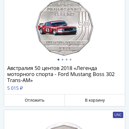
1894)
Александр
II
(1854-
1881)
Николай
I
(1826-
1855)
Александр
Австралия 50 центов 2018 «Легенда
I
моторного спорта - Ford Mustang Boss 302
(1801-
Trans-AM»
1825)
5 015 ₽
Павел
I
Отложить
В корзину
(1796-
1801)
UNC
Екатерина
II