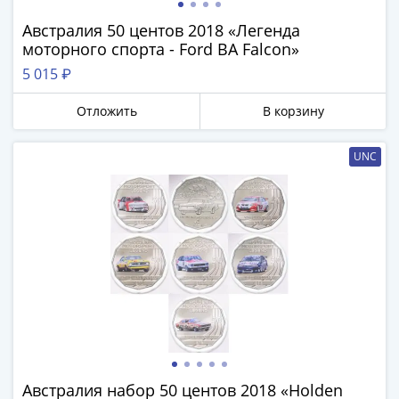
IV
Шуйский
Австралия 50 центов 2018 «Легенда
моторного спорта - Ford BA Falcon»
(1606-­
1610)
5 015 ₽
Борис
Отложить
В корзину
Годунов
(1598-­
1605)
UNC
Фёдор
I
Иванович
(1584-­
1598)
Иван
IV
Грозный
(1533-
1584)
Австралия набор 50 центов 2018 «Holden
Василий