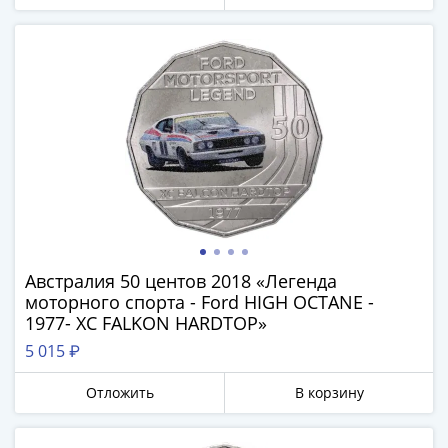
-
1991)
Юбилейные
и
памятные
Наборы
и
коллекции
Монеты
Российской
империи
Николай
Австралия 50 центов 2018 «Легенда
моторного спорта - Ford HIGH OCTANE -
II
1977- XC FALKON HARDTOP»
(1894-
5 015 ₽
1917)
Александр
Отложить
В корзину
III
(1881-