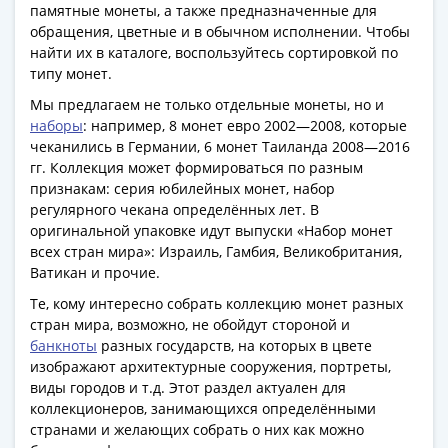
памятные монеты, а также предназначенные для
акции
обращения, цветные и в обычном исполнении. Чтобы
Чеки
найти их в каталоге, воспользуйтесь сортировкой по
и
типу монет.
купоны
Мы предлагаем не только отдельные монеты, но и
ВНЕШПОСЫЛТОРГ
наборы
: например, 8 монет евро 2002—2008, которые
Дорожные
чеканились в Германии, 6 монет Таиланда 2008—2016
Круизные
гг. Коллекция может формироваться по разным
Отрезные
признакам: серия юбилейных монет, набор
Отрезные
регулярного чекана определённых лет. В
(серия
оригинальной упаковке идут выпуски «Набор монет
всех стран мира»: Израиль, Гамбия, Великобритания,
Д)
Ватикан и прочие.
Другие
Наборы
Те, кому интересно собрать коллекцию монет разных
стран мира, возможно, не обойдут стороной и
и
банкноты
разных государств, на которых в цвете
коллекции
изображают архитектурные сооружения, портреты,
виды городов и т.д. Этот раздел актуален для
коллекционеров, занимающихся определёнными
странами и желающих собрать о них как можно