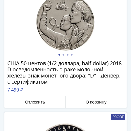
Банкноты
РФ
1992
1993
1994
1995
1997
2001
2004
США 50 центов (1/2 доллара, half dollar) 2018
2010
D осведомленность о раке молочной
2017
железы знак монетного двора: "D" - Денвер,
2022-
с сертификатом
2025
7 490 ₽
Памятные
Банкноты
Отложить
В корзину
мира
Австралия
PROOF
и
Океания