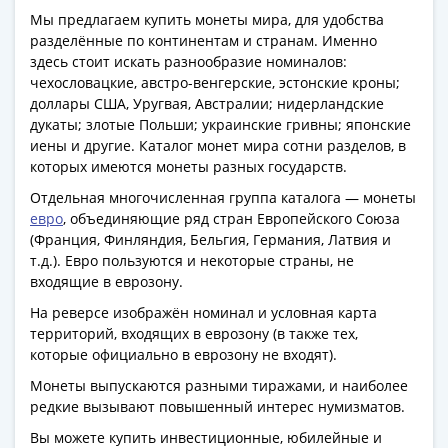
1991
Мы предлагаем купить монеты мира, для удобства
Гражданская
разделённые по континентам и странам. Именно
война
здесь стоит искать разнообразие номиналов:
Банкноты
чехословацкие, австро-венгерские, эстонские кроны;
царской
доллары США, Уругвая, Австралии; нидерландские
дукаты; злотые Польши; украинские гривны; японские
России
иены и другие. Каталог монет мира сотни разделов, в
Частные
которых имеются монеты разных государств.
выпуски
Отдельная многочисленная группа каталога — монеты
Банкноты
евро
, объединяющие ряд стран Европейского Союза
с
(Франция, Финляндия, Бельгия, Германия, Латвия и
красивыми
т.д.). Евро пользуются и некоторые страны, не
номерами
входящие в еврозону.
Лотерейные
На реверсе изображён номинал и условная карта
билеты
территорий, входящих в еврозону (в также тех,
Евросувенир
которые официально в еврозону не входят).
"0
Монеты выпускаются разными тиражами, и наиболее
евро"
редкие вызывают повышенный интерес нумизматов.
Облигации
Вы можете купить инвестиционные, юбилейные и
и