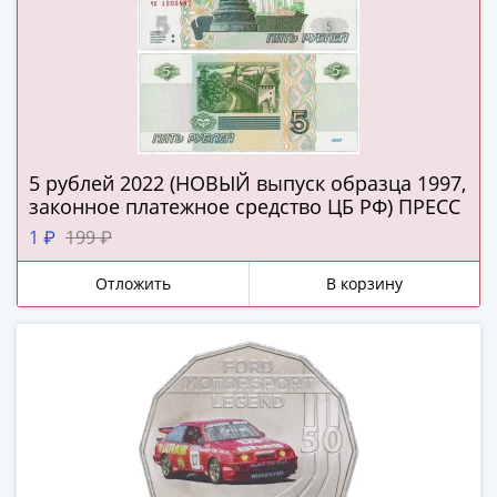
(1727-
1729)
Екатерина
I
(1725-
1727)
Петр
5 рублей 2022 (НОВЫЙ выпуск образца 1997,
I
законное платежное средство ЦБ РФ) ПРЕСС
(1700-
1 ₽
199 ₽
1725)
Наборы
Отложить
В корзину
и
коллекции
Монеты
Древней
Руси
Иван
V