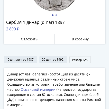
Сербия 1 динар (dinar) 1897
2 890 ₽
Отложить
В корзину
10 шиллингов 1987г
20 центов 1992г
Развернуть
Дина́р (от лат. dēnārius «состоящий из десяти») -
денежная единица различных стран мира,
большинство из которых - арабоязычные или бывшие
частью
​​​​​​​Османской империи
(например, государства,
входившие в состав Югославии). Слово «динар» (араб.
دينار‎) произошло от денария, названия монеты Римской
империи.