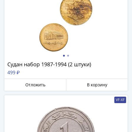
Нижегородско-
Суздальское
княжество
(1383-
1431)
США
Регулярные
выпуски
Доллары
Сакагавеи
Судан набор 1987-1994 (2 штуки)
(индианка)
499 ₽
Доллары
инновации
Отложить
В корзину
Президентские
доллары
VF-XF
Квотеры
(парки)
Квотеры
(штаты)