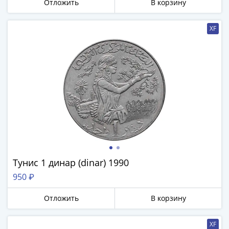
Отложить
В корзину
Азия
Америка
XF
Африка
Европа
СНГ
и
страны
Балтии
Смешанные
лоты
Другие
страны
Банкноты
Тунис 1 динар (dinar) 1990
СССР
950 ₽
1917
-
Отложить
В корзину
1923
1917
XF