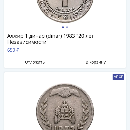
акции
Чеки
и
купоны
ВНЕШПОСЫЛТОРГ
Алжир 1 динар (dinar) 1983 "20 лет
Дорожные
Независимости"
Круизные
650 ₽
Отрезные
Отрезные
Отложить
В корзину
(серия
Д)
VF-XF
Другие
Наборы
и
коллекции