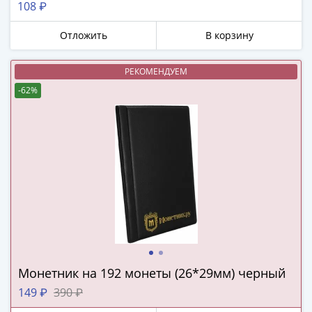
108 ₽
в
Мне не нужны подарки
ВОВ
Отложить
В корзину
75
лет
РЕКОМЕНДУЕМ
Победы
-62%
в
ВОВ
Человек
труда
Города-
герои
Оружие
Великой
Победы
Олимпиада
в
Монетник на 192 монеты (26*29мм) черный
Сочи
149 ₽
390 ₽
2014