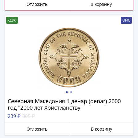
ЧМ
Отложить
В корзину
по
футболу
-22%
UNC
2018
Крымские
события
Архитектура
Красная
книга
Личности
Мультипликация
События
Серебряные
и
Северная Македония 1 денар (denar) 2000
золотые
год "2000 лет Христианству"
Города
239 ₽
305 ₽
трудовой
доблести
Отложить
В корзину
Освобожденные