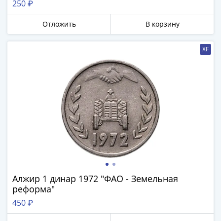
250 ₽
Банкноты
РФ
Отложить
В корзину
1992
1993
XF
1994
1995
1997
2001
2004
2010
2017
2022-
2025
Памятные
Банкноты
Алжир 1 динар 1972 "ФАО - Земельная
мира
реформа"
Австралия
450 ₽
и
Океания