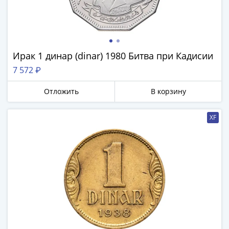
Римская
империя
Другие
Приднестровье
Ирак 1 динар (dinar) 1980 Битва при Кадисии
Украина
Монеты
7 572 ₽
мира
Отложить
В корзину
Австралия
и
Океания
XF
Азия
Америка
Африка
Европа
Другие
страны
Смешанные
лоты