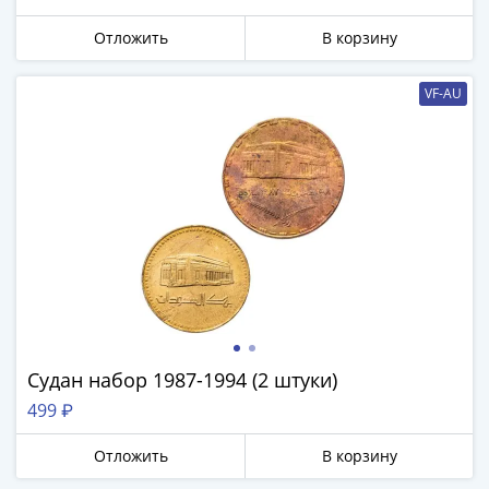
IV
Шуйский
Отложить
В корзину
(1606-­
1610)
VF-AU
Борис
Годунов
(1598-­
1605)
Фёдор
I
Иванович
(1584-­
1598)
Иван
IV
Судан набор 1987-1994 (2 штуки)
Грозный
499 ₽
(1533-
1584)
Отложить
В корзину
Василий