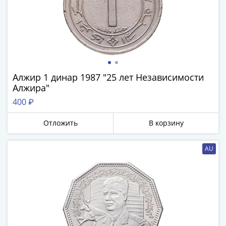
Наборы
Другие
ЕВРО
Германия
Евросоюз
ФРГ
ГДР
Алжир 1 динар 1987 "25 лет Независимости
Алжира"
Третий
рейх
400 ₽
Веймарская
Отложить
В корзину
республика
Нотгельды
Германская
AU
империя
Бавария
Данциг
Пруссия
Саар
Священная