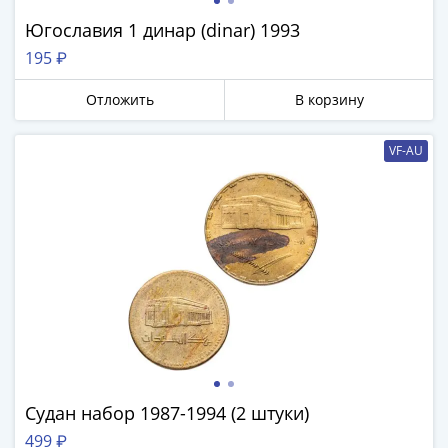
и
Петр
Югославия 1 динар (dinar) 1993
I
195 ₽
(1682-
1717)
Отложить
В корзину
Федор
III
VF-AU
Алексеевич
(1676-
1682)
Алексей
Михайлович
(1645-
1676)
Михаил
Федорович
(1613-
1645)
Судан набор 1987-1994 (2 штуки)
Василий
499 ₽