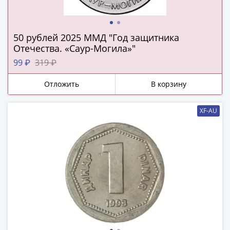
(1727-
1729)
Екатерина
50 рублей 2025 ММД "Год защитника
I
Отечества. «Саур-Могила»"
(1725-
99 ₽
319 ₽
1727)
Петр
Отложить
В корзину
I
(1700-
XF-AU
1725)
Наборы
и
коллекции
Монеты
Древней
Руси
Иван
V