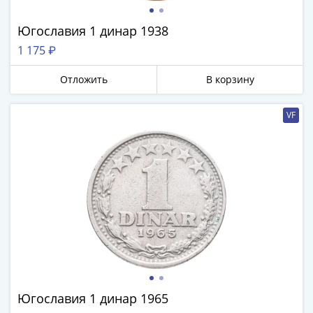
Антика
и
Югославия 1 динар 1938
средневековье
Древняя
1 175 ₽
Греция
Отложить
В корзину
Древний
Рим
VF
Византия
Золотая
Орда
Крымское
ханство
Речь
Посполитая
Священная
Римская
империя
Другие
Югославия 1 динар 1965
Банкноты