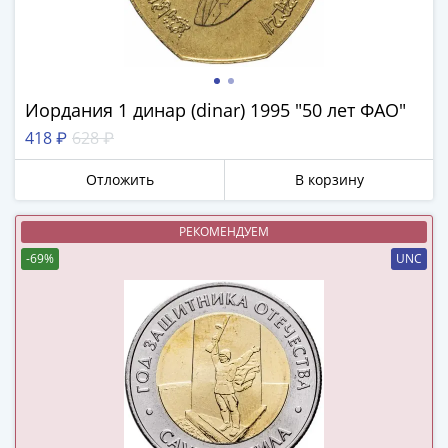
(1762-
1796)
Петр
III
(1762-
Иордания 1 динар (dinar) 1995 "50 лет ФАО"
1762)
418 ₽
628 ₽
Елизавета
(1741-
Отложить
В корзину
1762)
Иоанн
РЕКОМЕНДУЕМ
Антонович
-69%
UNC
(1740-
1741)
Анна
Иоанновна
(1730-
1740)
Петр
II