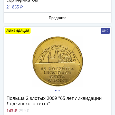
1894)
Александр
21 865 ₽
II
(1854-
Предзаказ
1881)
Николай
ЛИКВИДАЦИЯ
UNC
I
(1826-
1855)
Александр
I
(1801-
1825)
Павел
I
(1796-
Польша 2 злотых 2009 "65 лет ликвидации
1801)
Лодзинского гетто"
Екатерина
143 ₽
299 ₽
II