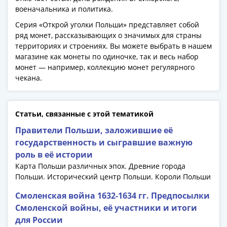
Банкноты
военачальника и политика.
РФ
Серия «Открой уголки Польши» представляет собой
1992
ряд монет, рассказывающих о значимых для страны
1993
территориях и строениях. Вы можете выбрать в нашем
1994
магазине как монеты по одиночке, так и весь набор
1995
монет — например, коллекцию монет регулярного
1997
чекана.
2001
2004
2010
Статьи, связанные с этой тематикой
2017
Правители Польши, заложившие её
2022-
государственность и сыгравшие важную
2025
роль в её истории
Памятные
Карта Польши различных эпох. Древние города
Банкноты
Польши. Исторический центр Польши. Короли Польши
мира
Смоленская война 1632-1634 гг. Предпосылки
Австралия
Смоленской войны, её участники и итоги
и
для России
Океания