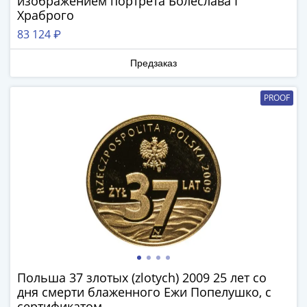
изображением портрета Болеслава I
-
Храброго
1991)
83 124 ₽
Юбилейные
и
Предзаказ
памятные
Наборы
PROOF
и
коллекции
Монеты
Российской
империи
Николай
II
(1894-
1917)
Александр
III
Польша 37 злотых (zlotych) 2009 25 лет со
(1881-
дня смерти блаженного Ежи Попелушко, с
сертификатом