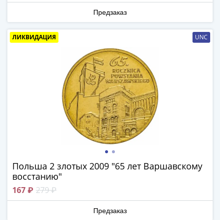
(1762-
Предзаказ
1796)
Петр
ЛИКВИДАЦИЯ
UNC
III
(1762-
1762)
Елизавета
(1741-
1762)
Иоанн
Антонович
(1740-
1741)
Анна
Польша 2 злотых 2009 "65 лет Варшавскому
Иоанновна
восстанию"
(1730-
167 ₽
279 ₽
1740)
Петр
Предзаказ
II