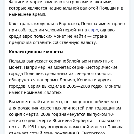
Антика
Фениги и марки заменяются грошами и злотыми,
и
которые являются национальной валютой Польши и в
средневековье
нынешнее время.
Древняя
Как страна, входящая в Евросоюз, Польша имеет право
Греция
при соблюдении условий перейти на
евро
, однако
Древний
среди евро польских монет не найти — страна
предпочла оставить собственную валюту.
Рим
Византия
Коллекционные монеты
Золотая
Польша выпускает серии юбилейных и памятных
Орда
монет. Например, на монетах серии «Исторические
Крымское
города Польши», сделанных из северного золота,
ханство
обнаружатся панорамы Ловича, Конина и других
Речь
городов. Серия выходила в 2005—2008 годах. Монеты
имеют номинал 2 злотых.
Посполитая
Священная
Вы можете найти монеты, посвящённые юбилеям со
Римская
дня рождения известных личностей или годовщинам
со дня смерти. 2008 год знаменуется выпуском 10-
империя
летия со дня смерти Збигнева Херберта — польского
Другие
поэта. В 1981 году выпуском памятной монеты Польша
Банкноты
отмечает сотый день рождения В. Сикорского,