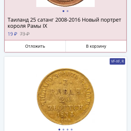
ЧМ
по
футболу
Таиланд 25 сатанг 2008-2016 Новый портрет
2018
короля Рамы IX
Крымские
19 ₽
73 ₽
события
Архитектура
Отложить
В корзину
Красная
книга
VF-XF, R
Личности
Мультипликация
События
Серебряные
и
золотые
Города
трудовой
доблести
Освобожденные