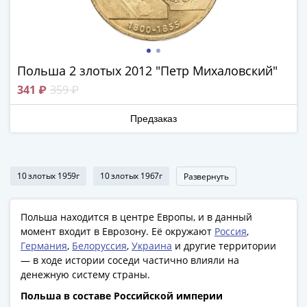
Наборы
Другие
ЕВРО
Германия
Польша 2 злотых 2012 "Петр Михаловский"
Евросоюз
ФРГ
341 ₽
359 ₽
ГДР
Третий
Предзаказ
рейх
Веймарская
республика
10 злотых 1959г
10 злотых 1967г
Развернуть
Нотгельды
Германская
Польша находится в центре Европы, и в данный
империя
момент входит в Еврозону. Её окружают
Россия
,
Бавария
Германия
,
Белоруссия
,
Украина
и другие территории
Данциг
— в ходе истории соседи частично влияли на
Пруссия
денежную систему страны.
Саар
Польша в составе Российской империи
Священная