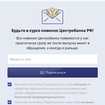
акции
Чеки
и
купоны
Арктикуголь
Будьте в курсе новинок Центробанка РФ!
ВНЕШПОСЫЛТОРГ
Дорожные
Все новинки Центробанка появляются у нас
Круизные
практически сразу же после выпуска монет в
обращение, а иногда и раньше.
Отрезные
Отрезные
(серия
Д)
Другие
Подписаться
Наборы
и
Нажимая на кнопку «Подписаться», я даю
согласие
на
коллекции
обработку персональных данных на условиях и для
целей, определенных в согласии и в соответствии с
Политикой конфиденциальности
Нажимая на кнопку «Подписаться», я даю своё
согласие