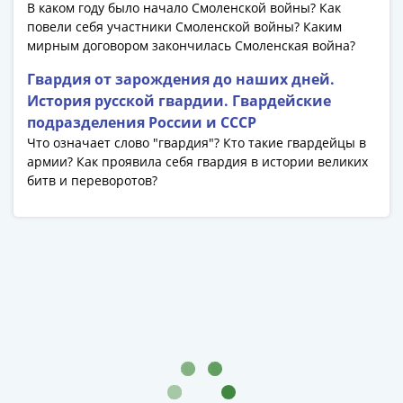
В каком году было начало Смоленской войны? Как
Азия
повели себя участники Смоленской войны? Каким
Америка
мирным договором закончилась Смоленская война?
Африка
Европа
Гвардия от зарождения до наших дней.
СНГ
История русской гвардии. Гвардейские
и
подразделения России и СССР
страны
Что означает слово "гвардия"? Кто такие гвардейцы в
армии? Как проявила себя гвардия в истории великих
Балтии
битв и переворотов?
Смешанные
лоты
Другие
страны
Банкноты
СССР
1917
-
1923
1917