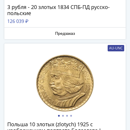
Города-
3 рубля - 20 злотых 1834 СПБ-ПД русско-
столицы
польские
Европы
126 039 ₽
Наборы
и
Предзаказ
коллекции
Монеты
AU-UNC
СССР
и
РСФСР
РСФСР
и
СССР
(1921-
1958)
СССР
и
ГКЧП
Польша 10 злотых (zlotych) 1925 с
(1961