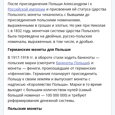
Римская
После присоединения Польши Александром I к
Российской империи
и присвоения ей статуса Царства
империя
Польского, монеты чеканились с бывшими до
Другие
присоединения польскими номиналами,
Приднестровье
выраженными в грошах и злотых. Но уже при Николае
Украина
I, в 1832 году, монетная система Царства Польского
Монеты
была переведена на двойные, русско-польские
мира
номиналы, выраженные, в том числе, и дробью.
Австралия
Германские монеты для Польши
и
В 1917-1918 гг. в обороте стали ходить банкноты —
Океания
польские марки (смотрите
банкноты Польши
), и
Азия
монеты — фениги, произошедшие от германских
Америка
«пфеннигов». Германия планирует присоединить
Африка
Польшу к своим землям и выпускает монеты с
Европа
надписью «Королевство Польша». Марки в то время
выходят с большим количеством нулей (самый
Другие
большой номинал — 100 000 000) и требуют
страны
реформирования денежной системы.
Смешанные
лоты
Польские монеты