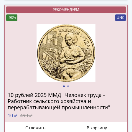
(1727-
РЕКОМЕНДУЕМ
1729)
-98%
UNC
Екатерина
I
(1725-
1727)
Петр
I
(1700-
1725)
Наборы
и
коллекции
10 рублей 2025 ММД "Человек труда -
Монеты
Работник сельского хозяйства и
Древней
перерабатывающей промышленности"
Руси
10 ₽
490 ₽
Иван
V
Отложить
В корзину