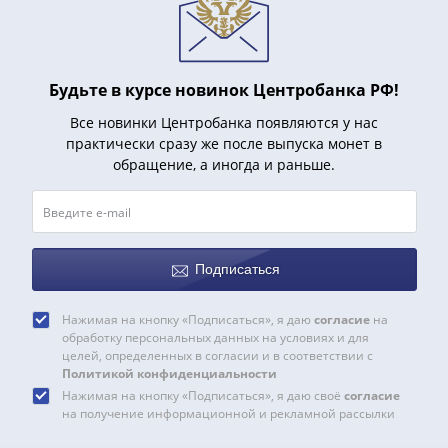
Римская
империя
Другие
Приднестровье
Будьте в курсе новинок Центробанка РФ!
Украина
Все новинки Центробанка появляются у нас
Монеты
практически сразу же после выпуска монет в
мира
обращение, а иногда и раньше.
Австралия
и
Океания
Азия
Подписаться
Америка
Африка
Нажимая на кнопку «Подписаться», я даю
согласие
на
Европа
обработку персональных данных на условиях и для
Другие
целей, определенных в согласии и в соответствии с
страны
Политикой конфиденциальности
Нажимая на кнопку «Подписаться», я даю своё
согласие
Смешанные
на получение информационной и рекламной рассылки
лоты