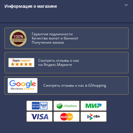
Банкноты
Информация о магазине
РФ
1992
1993
1994
Гарантия подлинности
1995
Качества монет и банкнот
Получения заказа
1997
2001
2004
Смотреть отзывы о нас
на Яндекс.Маркете
2010
2017
2022-
Смотреть отзывы о нас в GShopping
2025
Памятные
Банкноты
мира
Австралия
и
Океания