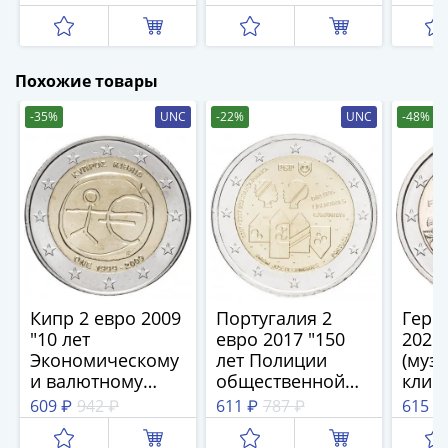
Нижегородско-
Индий"
Суздальское
княжество
(1383-
Похожие товары
1431)
-35%
UNC
-22%
UNC
-48%
США
Регулярные
выпуски
Доллары
Сакагавеи
(индианка)
Доллары
инновации
Президентские
Кипр 2 евро 2009
Португалия 2
Герм
доллары
"10 лет
евро 2017 "150
2026
Экономическому
лет Полиции
(муз
Квотеры
и валютному
общественной
клим
(парки)
союзу"
безопасности"
зон в
609 ₽
942 ₽
611 ₽
787 ₽
615 ₽
Квотеры
г.Бр
(штаты)
Двор