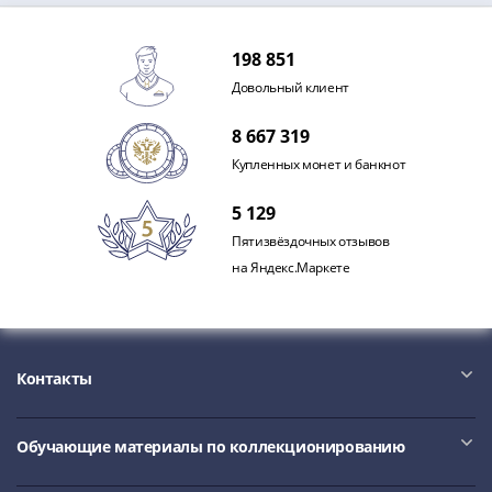
Антика
и
средневековье
198 851
Древняя
Довольный клиент
Греция
Древний
8 667 319
Рим
Купленных монет и банкнот
Византия
Золотая
5 129
Орда
Пятизвёздочных отзывов
Крымское
на Яндекс.Маркете
ханство
Речь
Посполитая
Священная
Контакты
Римская
империя
Другие
Обучающие материалы по коллекционированию
Банкноты