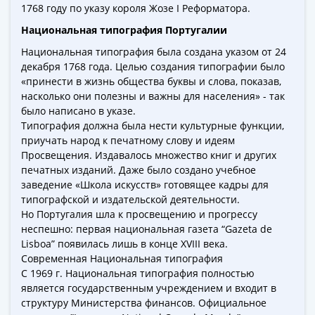
1768 году по указу короля Жозе I Реформатора.
-
1991)
Национальная типография Португалии
Юбилейные
Национальная типография была создана указом от 24
и
декабря 1768 года. Целью создания типографии было
памятные
«принести в жизнь общества буквы и слова, показав,
Наборы
насколько они полезны и важны для населения» - так
было написано в указе.
и
Типография должна была нести культурные функции,
коллекции
приучать народ к печатному слову и идеям
Монеты
Просвещения. Издавалось множество книг и других
Российской
печатных изданий. Даже было создано учебное
империи
заведение «Школа искусств» готовящее кадры для
Николай
типографской и издательской деятельности.
II
Но Португалия шла к просвещению и прогрессу
неспешно: первая национальная газета “Gazeta de
(1894-
Lisboa” появилась лишь в конце XVIII века.
1917)
Современная Национальная типография
Александр
С 1969 г. Национальная типография полностью
III
является государственным учреждением и входит в
(1881-
структуру Министерства финансов. Официальное