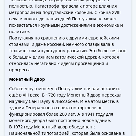
Города-
полностью. Катастрофа привела к потере влияния
столицы
метрополии на португальские колонии. С конца XVIII
Европы
века и вплоть до наших дней Португалия не может
Наборы
похвастаться крупными достижениями в экономике и
и
политике.
Португалия по сравнению с другими европейскими
коллекции
странами, и даже Россией, немного опаздывала в
Монеты
техническом и культурном развитии. Это было связано
СССР
с большим влиянием католической церкви, которая
и
относилась негативно к идеям просвещения и
РСФСР
прогресса.
РСФСР
Монетный двор
и
Собственную монету в Португалии начали чеканить
СССР
ещё в XIII веке. В 1720 году Монетный двор переехал
(1921-
на улицу Сан-Паулу в Лиссабоне. И на этом месте, в
1958)
здании Генерального совета по торговле он
СССР
функционировал более 200 лет. А в 1941 году для
и
монетного двора было построено новое здание.
ГКЧП
В 1972 году Монетный двор объединен с
(1961
Национальной типографией, которая была основана в