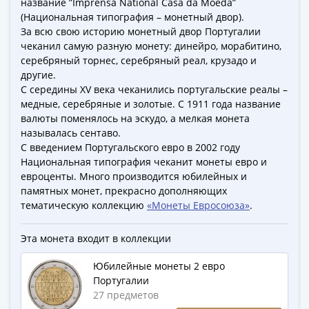
1894)
название ”Imprensa National Casa da Moeda”
Александр
(Национальная типография – монетный двор).
За всю свою историю монетный двор Португалии
II
чеканил самую разную монету: динейро, морабитино,
(1854-
серебряный торнес, серебряный реал, крузадо и
1881)
другие.
Николай
С середины XV века чеканились португальские реалы –
I
медные, серебряные и золотые. С 1911 года название
(1826-
валюты поменялось на эскудо, а мелкая монета
1855)
называлась сентаво.
С введением Португальского евро в 2002 году
Александр
Национальная типография чеканит монеты евро и
I
евроценты. Много производится юбилейных и
(1801-
памятных монет, прекрасно дополняющих
1825)
тематическую коллекцию
«Монеты Евросоюза»
.
Павел
I
Эта монета входит в коллекции
(1796-
1801)
Юбилейные монеты 2 евро
Екатерина
Португалии
27 предметов
II