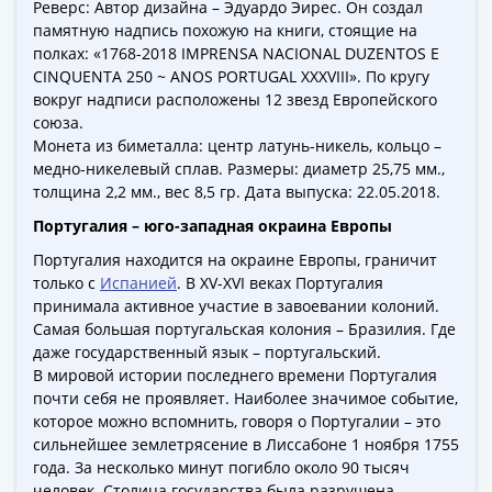
ЧМ
Реверс: Автор дизайна – Эдуардо Эирес. Он создал
по
памятную надпись похожую на книги, стоящие на
футболу
полках: «1768-2018 IMPRENSA NACIONAL DUZENTOS E
CINQUENTA 250 ~ ANOS PORTUGAL XXXVIII». По кругу
2018
вокруг надписи расположены 12 звезд Европейского
Крымские
союза.
события
Монета из биметалла: центр латунь-никель, кольцо –
Архитектура
медно-никелевый сплав. Размеры: диаметр 25,75 мм.,
Красная
толщина 2,2 мм., вес 8,5 гр. Дата выпуска: 22.05.2018.
книга
Португалия – юго-западная окраина Европы
Личности
Португалия находится на окраине Европы, граничит
Мультипликация
только с
Испанией
. В XV-XVI веках Португалия
События
принимала активное участие в завоевании колоний.
Серебряные
Самая большая португальская колония – Бразилия. Где
и
даже государственный язык – португальский.
золотые
В мировой истории последнего времени Португалия
Города
почти себя не проявляет. Наиболее значимое событие,
трудовой
которое можно вспомнить, говоря о Португалии – это
сильнейшее землетрясение в Лиссабоне 1 ноября 1755
доблести
года. За несколько минут погибло около 90 тысяч
Освобожденные
человек. Столица государства была разрушена