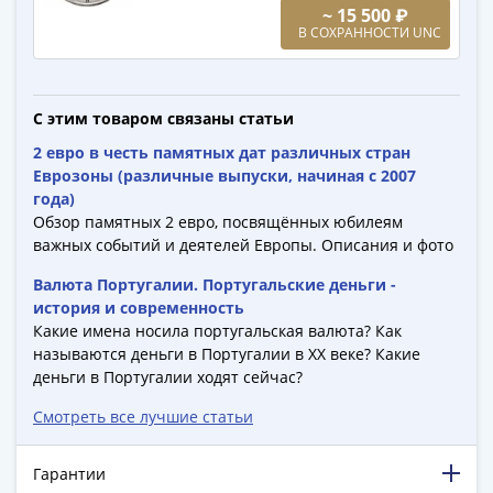
(1762-
~ 15 500 ₽
1796)
В СОХРАННОСТИ UNC
Петр
III
(1762-
С этим товаром связаны статьи
1762)
2 евро в честь памятных дат различных стран
Елизавета
Еврозоны (различные выпуски, начиная с 2007
(1741-
года)
1762)
Обзор памятных 2 евро, посвящённых юбилеям
Иоанн
важных событий и деятелей Европы. Описания и фото
Антонович
Валюта Португалии. Португальские деньги -
(1740-
история и современность
1741)
Какие имена носила португальская валюта? Как
Анна
называются деньги в Португалии в ХХ веке? Какие
Иоанновна
деньги в Португалии ходят сейчас?
(1730-
Смотреть все лучшие статьи
1740)
Петр
Гарантии
II