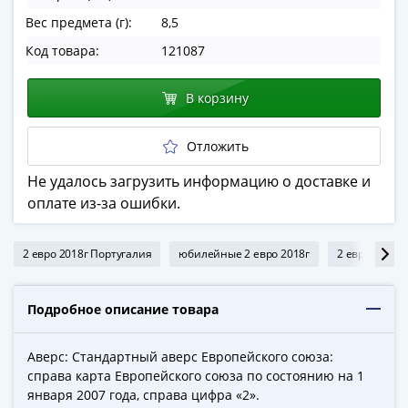
в
Вес предмета (г):
8,5
ВОВ
Код товара:
121087
75
лет
В корзину
Победы
в
ВОВ
Отложить
Человек
Не удалось загрузить информацию о доставке и
труда
оплате из-за ошибки.
Города-
герои
Оружие
2 евро 2018г Португалия
юбилейные 2 евро 2018г
2 евро 2018г
Великой
Победы
Подробное описание товара
Олимпиада
в
Аверс: Стандартный аверс Европейского союза:
Сочи
справа карта Европейского союза по состоянию на 1
2014
января 2007 года, справа цифра «2».