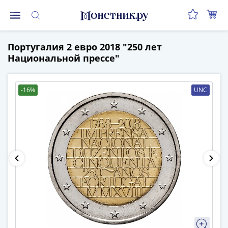
Монеты
Португалия 2 евро 2018 "250 лет
Монеты
Национальной прессе"
Российской
Федерации
Регулярные
-16%
UNC
выпуски
до
реформы
(1992-
1993)
после
реформы
(1997-
нв)
Юбилейные
и