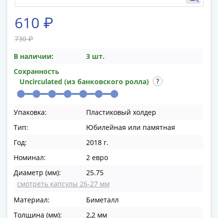
памятные
Биметаллические
610 ₽
(10р)
ГВС
730 ₽
и
В наличии:
3 шт.
аналогичные
Сохранность
(10р)
Uncirculated (из банковского ролла)
200
лет
Победы
Упаковка:
Пластиковый холдер
1812
Тип:
Юбилейная или памятная
50
Год:
2018 г.
лет
Победы
Номинал:
2 евро
в
Диаметр (мм):
25.75
ВОВ
смотреть капсулы 26-27 мм
70
Материал:
Биметалл
лет
Победы
Толщина (мм):
2,2 мм