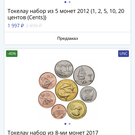
III
Токелау набор из 5 монет 2012 (1, 2, 5, 10, 20
(1505-­
центов (Cents))
1533)
1 997 ₽
2 490 ₽
Иван
III
Предзаказ
(1462-­
1505)
-40%
UNC
Василий
II
Темный
(1425-­
1462)
Псков
(1425-­
1510)
Новгород
(1420-­
1478)
Токелау набор из 8-ми монет 2017