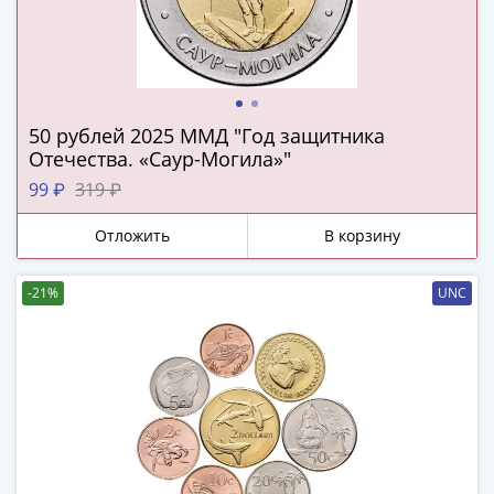
и
Петр
I
(1682-
1717)
Федор
50 рублей 2025 ММД "Год защитника
Отечества. «Саур-Могила»"
III
Алексеевич
99 ₽
319 ₽
(1676-
Отложить
В корзину
1682)
Алексей
Михайлович
-21%
UNC
(1645-
1676)
Михаил
Федорович
(1613-
1645)
Василий