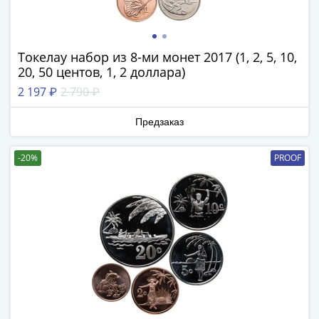
IV
Шуйский
(1606-­
Токелау набор из 8-ми монет 2017 (1, 2, 5, 10,
1610)
20, 50 центов, 1, 2 доллара)
Борис
Годунов
2 197 ₽
2 790 ₽
(1598-­
Предзаказ
1605)
Фёдор
I
-20%
PROOF
Иванович
(1584-­
1598)
Иван
IV
Грозный
(1533-
1584)
Василий