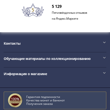
акции
5 129
Чеки
Пятизвёздочных отзывов
и
на Яндекс.Маркете
купоны
Арктикуголь
ВНЕШПОСЫЛТОРГ
Дорожные
Контакты
Круизные
Отрезные
Отрезные
Обучающие материалы по коллекционированию
(серия
Д)
Информация о магазине
Другие
Наборы
и
коллекции
Гарантия подлинности
Качества монет и банкнот
Получения заказа