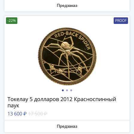
Наборы
Предзаказ
Другие
ЕВРО
-22%
PROOF
Германия
Евросоюз
ФРГ
ГДР
Третий
рейх
Веймарская
республика
Нотгельды
Германская
империя
Токелау 5 долларов 2012 Красноспинный
Бавария
паук
Данциг
13 600 ₽
17 500 ₽
Пруссия
Саар
Предзаказ
Священная