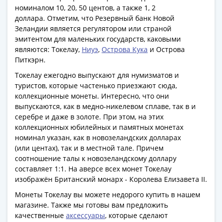
Антика
номиналом 10, 20, 50 центов, а также 1, 2
и
доллара. Отметим, что Резервный банк Новой
средневековье
Зеландии является регулятором или страной
Древняя
эмитентом для маленьких государств, каковыми
Греция
являются: Токелау,
Ниуэ
,
Острова Кука
и Острова
Древний
Питкэрн.
Рим
Токелау ежегодно выпускают для нумизматов и
Византия
туристов, которые частенько приезжают сюда,
Золотая
коллекционные монеты. Интересно, что они
Орда
выпускаются, как в медно-никелевом сплаве, так в и
серебре и даже в золоте. При этом, на этих
Крымское
коллекционных юбилейных и памятных монетах
ханство
номинал указан, как в новозеландских долларах
Речь
(или центах), так и в местной тале. Причем
Посполитая
соотношение талы к новозеландскому доллару
Священная
составляет 1:1. На аверсе всех монет Токелау
Римская
изображён Британский монарх - Королева Елизавета II.
империя
Монеты Токелау вы можете недорого купить в нашем
Другие
магазине. Также мы готовы вам предложить
Банкноты
качественные
аксессуары
, которые сделают