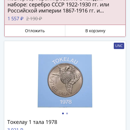
Города-
наборе: серебро СССР 1922-1930 гг. или
столицы
Российской империи 1867-1916 гг. и
Европы
подлинная серебряная копейка Русского
1 557 ₽
2 190 ₽
царства!
Наборы
и
Отложить
В корзину
коллекции
Монеты
UNC
СССР
и
РСФСР
РСФСР
и
СССР
(1921-
1958)
СССР
и
ГКЧП
Токелау 1 тала 1978
(1961