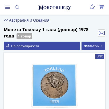
Монеты
<<
Австралия и Океания
Монеты
Российской
Монета Токелау 1 тала (доллар) 1978
Федерации
года
1 товар
Регулярные
Фильтры
1
По популярности
выпуски
до
UNC
реформы
(1992-
1993)
после
реформы
(1997-
нв)
Юбилейные
и