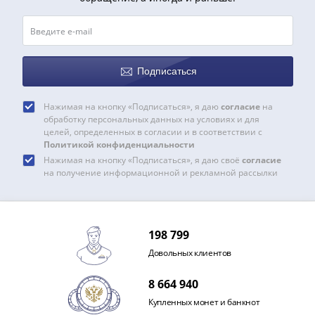
1991
Гражданская
война
Банкноты
царской
Подписаться
России
Частные
Нажимая на кнопку «Подписаться», я даю
согласие
на
обработку персональных данных на условиях и для
выпуски
целей, определенных в согласии и в соответствии с
Банкноты
Политикой конфиденциальности
с
Нажимая на кнопку «Подписаться», я даю своё
согласие
красивыми
на получение информационной и рекламной рассылки
номерами
Лотерейные
билеты
198 799
Евросувенир
Довольных клиентов
"0
евро"
8 664 940
Облигации
Купленных монет и банкнот
и