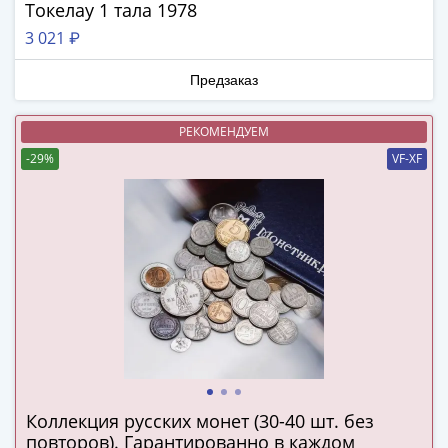
ЧМ
Токелау 1 тала 1978
по
3 021 ₽
футболу
2018
Предзаказ
Крымские
события
РЕКОМЕНДУЕМ
Архитектура
-29%
VF-XF
Красная
книга
Личности
Мультипликация
События
Серебряные
и
золотые
Города
трудовой
доблести
Коллекция русских монет (30-40 шт. без
Освобожденные
повторов). Гарантированно в каждом