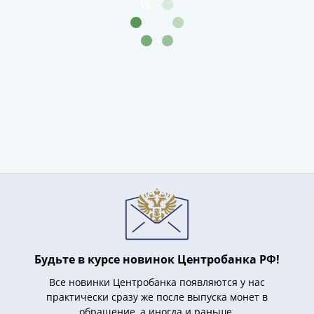
1918
1919
-
1920гг
1921
1922
1923
1924
-
1932
1934
1937
1938
1947
(1957)
1961
Будьте в курсе новинок Центробанка РФ!
(по
Все новинки Центробанка появляются у нас
Засько)
практически сразу же после выпуска монет в
1961
обращение, а иногда и раньше.