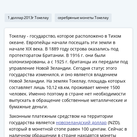
Римская
империя
1 доллар 2013г Токелау
серебряные монеты Токелау
Другие
Приднестровье
Украина
Токелау - государство, которое расположено в Тихом
Монеты
океане. Европейцы начали посещать эти земли в
мира
начале XIX века. В 1889 году острова оказались под
протекторатом Британии. В 1916 г. они были
Австралия
колонизированы, а с 1925 г. британцы их передали под
и
управление Новой Зеландии. Сегодня статус этого
Океания
государства изменился, и оно является владением
Азия
Новой Зеландии. На землях Токелау, площадь которых
Америка
составляет лишь 10,12 кв.км, проживает менее 1500
Африка
человек. Именно поэтому в стране нет необходимости
Европа
выпускать в обращение собственные металлические и
бумажные деньги.
Другие
страны
Законным платежным средством на территории
Смешанные
государства является
новозеландский доллар
(NZD),
который в монетной стопе равен 100 центам. Сейчас в
лоты
наличном обращении в стране находятся монеты