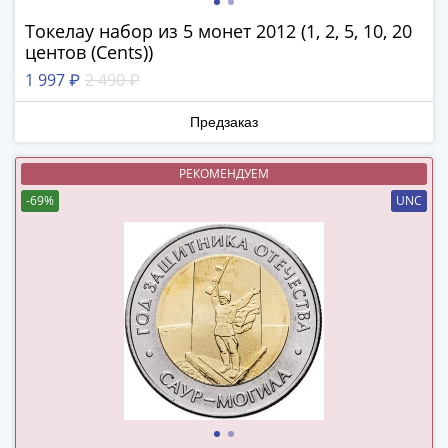
ЧМ
по
Токелау набор из 5 монет 2012 (1, 2, 5, 10, 20
футболу
центов (Cents))
2018
1 997 ₽
2 490 ₽
Крымские
события
Предзаказ
Архитектура
Красная
РЕКОМЕНДУЕМ
книга
-69%
UNC
Личности
Мультипликация
События
Серебряные
и
золотые
Города
трудовой
доблести
Освобожденные