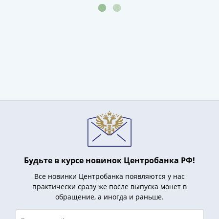
1918
1919
-
1920гг
1921
1922
1923
1924
-
1932
1934
1937
1938
1947
Будьте в курсе новинок Центробанка РФ!
(1957)
1961
Все новинки Центробанка появляются у нас
практически сразу же после выпуска монет в
(по
обращение, а иногда и раньше.
Засько)
1961