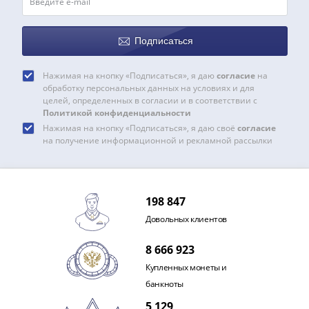
1991
Гражданская
война
Подписаться
Банкноты
царской
Нажимая на кнопку «Подписаться», я даю
согласие
на
России
обработку персональных данных на условиях и для
целей, определенных в согласии и в соответствии с
Частные
Политикой конфиденциальности
выпуски
Нажимая на кнопку «Подписаться», я даю своё
согласие
Банкноты
на получение информационной и рекламной рассылки
с
красивыми
номерами
198 847
Лотерейные
билеты
Довольных клиентов
Евросувенир
8 666 923
"0
Купленных монеты и
евро"
банкноты
Облигации
и
5 129