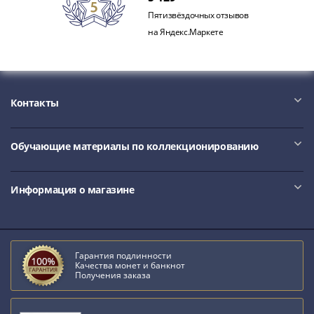
акции
Пятизвёздочных отзывов
Чеки
на Яндекс.Маркете
и
купоны
ВНЕШПОСЫЛТОРГ
Дорожные
Контакты
Круизные
Отрезные
Отрезные
Обучающие материалы по коллекционированию
(серия
Д)
Информация о магазине
Другие
Наборы
и
коллекции
Гарантия подлинности
Качества монет и банкнот
Получения заказа