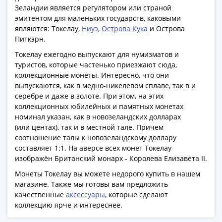
Антика
Зеландии является регулятором или страной
и
эмитентом для маленьких государств, каковыми
средневековье
являются: Токелау,
Ниуэ
,
Острова Кука
и Острова
Древняя
Питкэрн.
Греция
Токелау ежегодно выпускают для нумизматов и
Древний
туристов, которые частенько приезжают сюда,
Рим
коллекционные монеты. Интересно, что они
Византия
выпускаются, как в медно-никелевом сплаве, так в и
Золотая
серебре и даже в золоте. При этом, на этих
Орда
коллекционных юбилейных и памятных монетах
номинал указан, как в новозеландских долларах
Крымское
(или центах), так и в местной тале. Причем
ханство
соотношение талы к новозеландскому доллару
Речь
составляет 1:1. На аверсе всех монет Токелау
Посполитая
изображён Британский монарх - Королева Елизавета II.
Священная
Монеты Токелау вы можете недорого купить в нашем
Римская
магазине. Также мы готовы вам предложить
империя
качественные
аксессуары
, которые сделают
Другие
коллекцию ярче и интереснее.
Банкноты