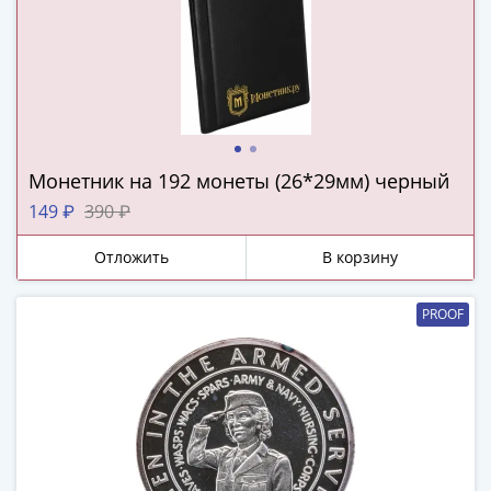
и
Петр
I
(1682-
1717)
Федор
III
Монетник на 192 монеты (26*29мм) черный
Алексеевич
(1676-
149 ₽
390 ₽
1682)
Отложить
В корзину
Алексей
Михайлович
(1645-
PROOF
1676)
Михаил
Федорович
(1613-
1645)
Василий