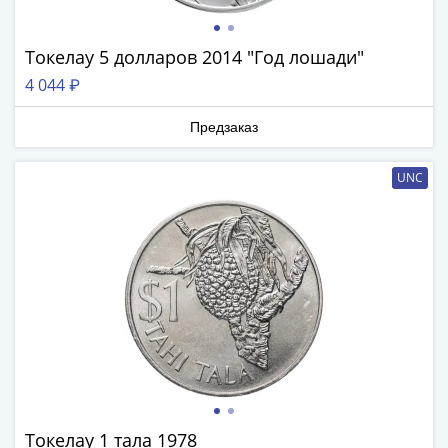
III
(1505-­
Токелау 5 долларов 2014 "Год лошади"
1533)
4 044 ₽
Иван
III
Предзаказ
(1462-­
1505)
UNC
Василий
II
Темный
(1425-­
1462)
Псков
(1425-­
1510)
Новгород
(1420-­
1478)
Токелау 1 тала 1978