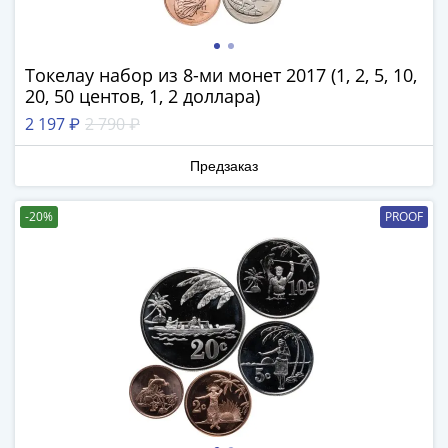
в
ВОВ
75
Токелау набор из 8-ми монет 2017 (1, 2, 5, 10,
лет
20, 50 центов, 1, 2 доллара)
Победы
2 197 ₽
2 790 ₽
в
ВОВ
Предзаказ
Человек
труда
-20%
PROOF
Города-
герои
Оружие
Великой
Победы
Олимпиада
в
Сочи
2014