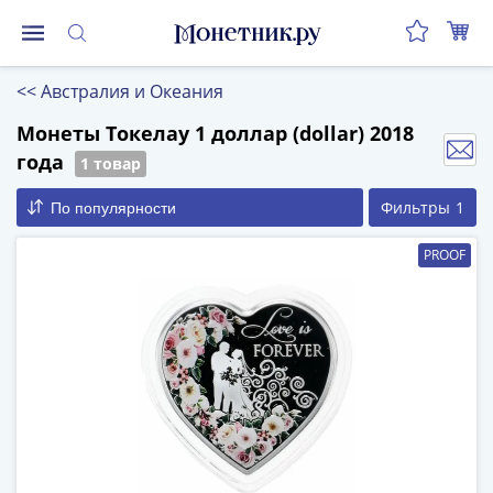
Монеты
<<
Австралия и Океания
Монеты
Российской
Монеты Токелау 1 доллар (dollar) 2018
Федерации
года
1 товар
Регулярные
Фильтры
1
По популярности
выпуски
до
PROOF
реформы
(1992-
1993)
после
реформы
(1997-
нв)
Юбилейные
и