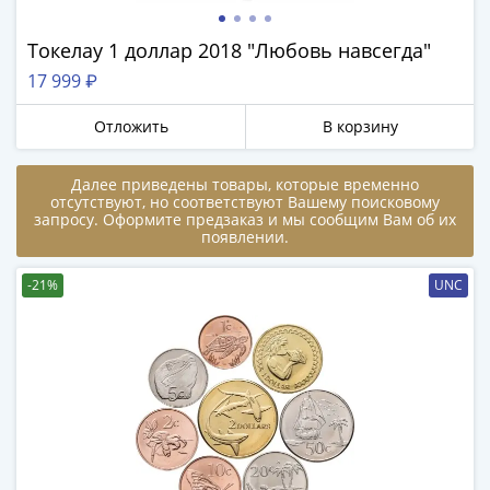
памятные
Биметаллические
Токелау 1 доллар 2018 "Любовь навсегда"
(10р)
17 999 ₽
ГВС
и
Отложить
В корзину
аналогичные
(10р)
Далее приведены товары, которые временно
200
отсутствуют, но соответствуют Вашему поисковому
лет
запросу. Оформите предзаказ и мы сообщим Вам об их
появлении.
Победы
1812
-21%
UNC
50
лет
Победы
в
ВОВ
70
лет
Победы