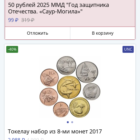
Города-
50 рублей 2025 ММД "Год защитника
столицы
Отечества. «Саур-Могила»"
Европы
99 ₽
319 ₽
Наборы
и
Отложить
В корзину
коллекции
Монеты
-40%
UNC
СССР
и
РСФСР
РСФСР
и
СССР
(1921-
1958)
СССР
и
ГКЧП
Токелау набор из 8-ми монет 2017
(1961