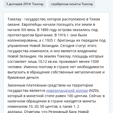
Римская
5 долларов 2014г Токелау
серебряные монеты Токелау
империя
Другие
Токелау - государство, которое расположено в Тихом
Приднестровье
океане. Европейцы начали посещать эти земли в
Украина
начале XIX века. В 1889 году острова оказались под
Монеты
протекторатом Британии. В 1916 г. они были
мира
колонизированы, а с 1925 г. британцы их передали под
управление Новой Зеландии. Сегодня статус этого
Австралия
государства изменился, и оно является владением
и
Новой Зеландии. На землях Токелау, площадь которых
Океания
составляет лишь 10,12 кв.км, проживает менее 1500
Азия
человек. Именно поэтому в стране нет необходимости
Америка
выпускать в обращение собственные металлические и
Африка
бумажные деньги.
Европа
Законным платежным средством на территории
Другие
государства является
новозеландский доллар
(NZD),
страны
который в монетной стопе равен 100 центам. Сейчас в
Смешанные
наличном обращении в стране находятся монеты
номиналом 10, 20, 50 центов, а также 1, 2
лоты
доллара. Отметим, что Резервный банк Новой