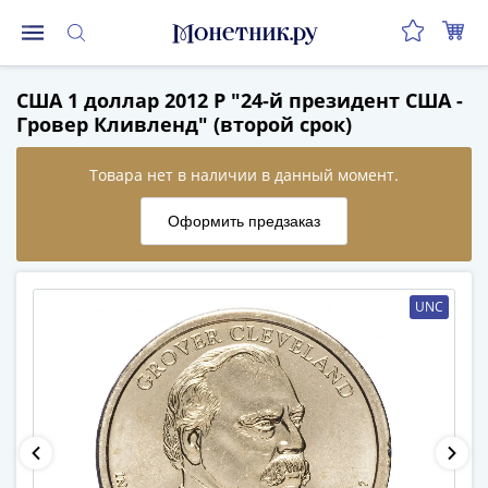
Монеты
США 1 доллар 2012 P "24-й президент США -
Монеты
Гровер Кливленд" (второй срок)
Российской
Федерации
Регулярные
выпуски
до
реформы
(1992-
UNC
1993)
после
реформы
(1997-
нв)
Юбилейные
и