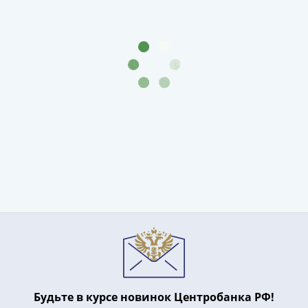
III
(1505-­
1533)
Иван
III
(1462-­
1505)
Василий
II
Темный
(1425-­
1462)
Псков
(1425-­
1510)
Новгород
(1420-­
1478)
Будьте в курсе новинок Центробанка РФ!