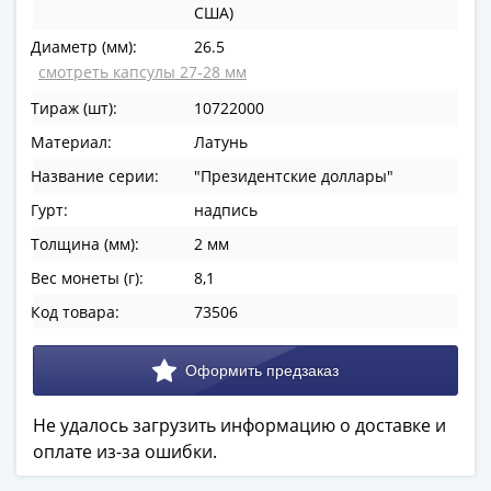
США)
в
ВОВ
Диаметр (мм):
26.5
75
смотреть капсулы 27-28 мм
лет
Тираж (шт):
10722000
Победы
Материал:
Латунь
в
ВОВ
Название серии:
"Президентские доллары"
Человек
Гурт:
надпись
труда
Толщина (мм):
2 мм
Города-
Вес монеты (г):
8,1
герои
Оружие
Код товара:
73506
Великой
Победы
Олимпиада
в
Не удалось загрузить информацию о доставке и
Сочи
оплате из-за ошибки.
2014