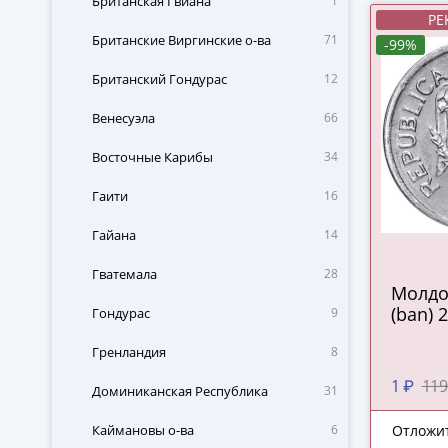
Британская Гвиана
1
РЕ
Британские Виргинские о-ва
71
-99%
Британский Гондурас
12
Венесуэла
66
Восточные Карибы
34
Гаити
16
Гайана
14
Гватемала
28
Молдо
(ban) 
Гондурас
9
Гренландия
8
1 ₽
119
Доминиканская Республика
31
Каймановы о-ва
6
Отложи