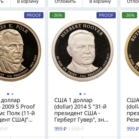
ть
В корзину
Отложить
В корзину
Отло
PROOF
-36%
PROOF
-36%
 доллар
США 1 доллар
США
) 2009 S Proof
(dollar) 2014 S "31-й
(dol
с Полк (11-й
президент США -
пре
дент США)"
Герберт Гувер", знак
Резе
монетного
монетного двора "S"
знак
99 ₽
999 ₽
1 550 ₽
999 ₽
"S" - Сан-
- Сан-Франциско
двор