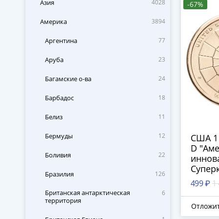
Азия
4028
-67%
Америка
3894
Аргентина
77
Аруба
23
Багамские о-ва
24
Барбадос
18
Белиз
11
Бермуды
12
США 1
D "Ам
Боливия
22
иннов
Супер
Бразилия
126
Cray-1
499 ₽
1
Британская антарктическая
6
территория
Отложи