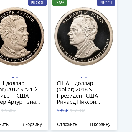
PROOF
-36%
PROOF
 1 доллар
США 1 доллар
ar) 2012 S "21-й
(dollar) 2016 S
идент США -
Президент США -
ер Артур", знак
Ричард Никсон
тного двора:
(1969–1974) знак
1 550 ₽
999 ₽
1 550 ₽
- Сан-Франциско
монетного двора:
"S" - Сан-Франциско
жить
В корзину
Отложить
В корзину