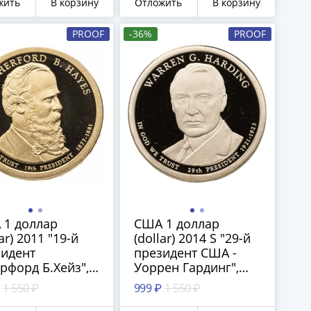
жить
В корзину
Отложить
В корзину
Денвер
PROOF
-36%
PROOF
 1 доллар
США 1 доллар
lar) 2011 "19-й
(dollar) 2014 S "29-й
зидент
президент США -
рфорд Б.Хейз",
Уоррен Гардинг",
 монетного
знак монетного
1 550 ₽
999 ₽
1 550 ₽
а "S" - Сан-
двора "S" - Сан-