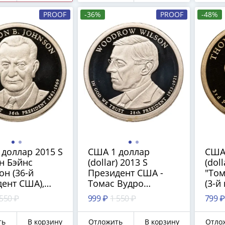
PROOF
-36%
PROOF
-48%
доллар 2015 S
США 1 доллар
США
н Бэйнс
(dollar) 2013 S
(dol
н (36-й
Президент США -
"То
ент США),
Томас Вудро
(3-й
монетного
Вильсон (1913–1921)
США)
 550 ₽
999 ₽
1 550 ₽
799 ₽
"S" - Сан-
знак монетного
моне
иско
двора: "S" - Сан-
- Са
ть
В корзину
Отложить
В корзину
Отло