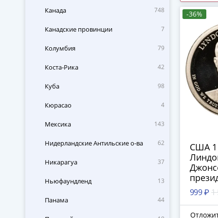
Канада
748
-36%
Канадские провинции
7
Колумбия
79
Коста-Рика
42
Куба
98
Кюрасао
4
Мексика
143
Нидерландские Антильские о-ва
62
США 1 
Линдо
Никарагуа
37
Джонсо
презид
Ньюфаундленд
13
знак 
999 ₽
1
двора 
Панама
44
Франц
Отложи