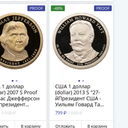
PROOF
-48%
PROOF
 1 доллар
США 1 доллар
lar) 2007 S Proof
(dollar) 2013 S "27-
мас Джефферсон
йПрезидент США -
 президент
Уильям Говард Тафт
" знак
(1909–1913)", знак
1 550 ₽
799 ₽
1 550 ₽
тного двора "S"
монетного двора:
н-Франциско
"S" - Сан-Франциско
жить
В корзину
Отложить
В корзину