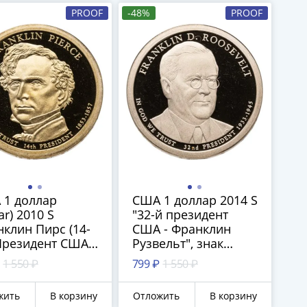
PROOF
-48%
PROOF
 1 доллар
США 1 доллар 2014 S
ar) 2010 S
"32-й президент
клин Пирс (14-
США - Франклин
резидент США),
Рузвельт", знак
 монетного
монетного двора "S"
1 550 ₽
799 ₽
1 550 ₽
а "S" - Сан-
- Сан-Франциско
нциско
жить
В корзину
Отложить
В корзину