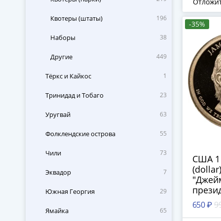
Отложи
Квотеры (штаты)
196
-35%
Наборы
38
Другие
449
Тёркс и Кайкос
1
Тринидад и Тобаго
23
Уругвай
63
Фолклендские острова
55
Чили
73
США 1
(dollar
Эквадор
7
"Джейм
прези
Южная Георгия
29
знак 
650 ₽
9
двора 
Ямайка
65