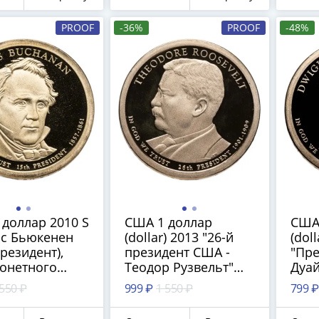
Франциско
PROOF
-36%
PROOF
-48%
доллар 2010 S
США 1 доллар
США
с Бьюкенен
(dollar) 2013 "26-й
(doll
президент),
президент США -
"Пре
монетного
Теодор Рузвельт"
Дуай
"S" - Сан-
знак монетного
(195
 550 ₽
999 ₽
1 550 ₽
799 ₽
иско
двора: "S" - Сан-
моне
Франциско
"S" 