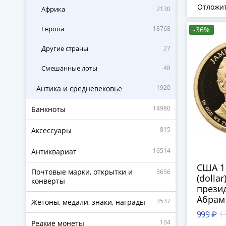
Франц
Отложи
Африка
2130
Европа
18768
-36%
Другие страны
27
Смешанные лоты
48
1920
Антика и средневековье
14980
Банкноты
815
Аксессуары
16514
Антиквариат
США 1
Почтовые марки, открытки и
3656
(dollar
конверты
прези
Абрам 
3537
Жетоны, медали, знаки, награды
знак 
999 ₽
1
двора 
104
Редкие монеты