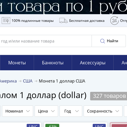
100% подлинные товары
Бесплатная доставка
Отп
Найти
Монеты
Банкноты
Аксессуары
Ан
Америка
США
Монета 1 доллар США
ом 1 доллар (dollar)
327 товаров
Номинал
Цена
Год
Сохранность
UNC
-63%
UNC