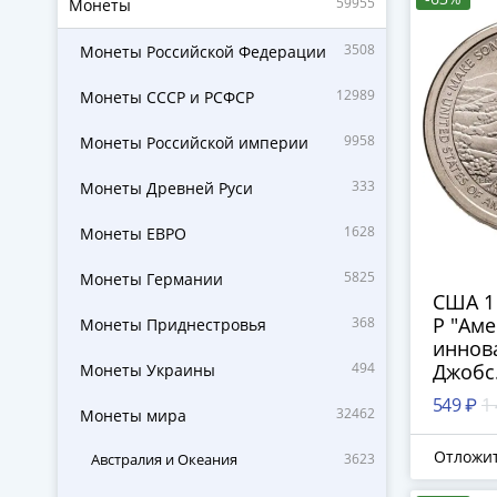
59955
Монеты
3508
Монеты Российской Федерации
12989
Монеты СССР и РСФСР
9958
Монеты Российской империи
333
Монеты Древней Руси
1628
Монеты ЕВРО
5825
Монеты Германии
США 1
P "Ам
368
Монеты Приднестровья
иннова
494
Джобс
Монеты Украины
(Калиф
549 ₽
1
32462
Монеты мира
Отложи
Австралия и Океания
3623