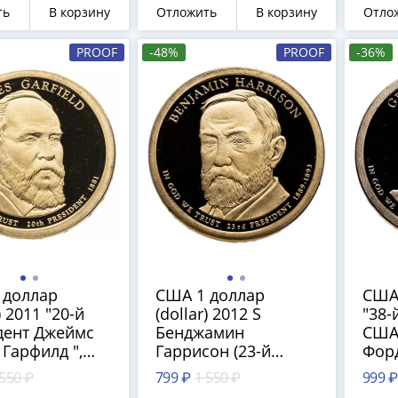
иско
Фра
ть
В корзину
Отложить
В корзину
Отло
PROOF
-48%
PROOF
-36%
 доллар
США 1 доллар
США 
) 2011 "20-й
(dollar) 2012 S
"38-
дент Джеймс
Бенджамин
США
Гарфилд ",
Гаррисон (23-й
Форд
монетного
президент США),
моне
 550 ₽
799 ₽
1 550 ₽
999 ₽
"S" - Сан-
знак монетного
- Са