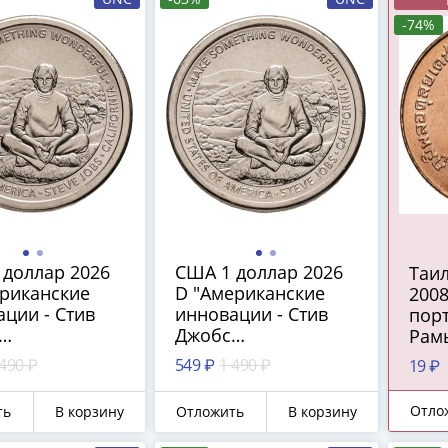
-74%
 доллар 2026
США 1 доллар 2026
Таил
ериканские
D "Американские
200
ции - Стив
инновации - Стив
порт
Джобс
Рамы
орния)"
(Калифорния)"
 490 ₽
549 ₽
1 490 ₽
19 ₽
Отло
ть
В корзину
Отложить
В корзину