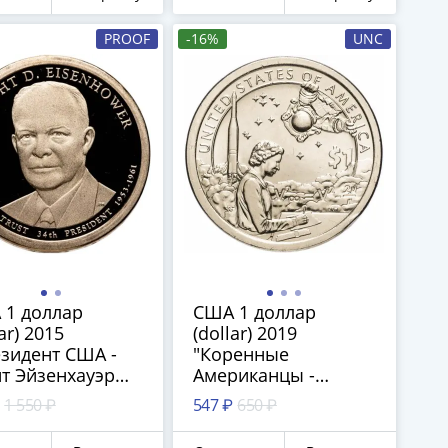
PROOF
-16%
UNC
 1 доллар
США 1 доллар
ar) 2015
(dollar) 2019
зидент США -
"Коренные
т Эйзенхауэр
Американцы -
3–1961)", знак
Космическая
1 550 ₽
547 ₽
650 ₽
тного двора:
Программа", Знак
- Сан-Франциско
монетного двора D -