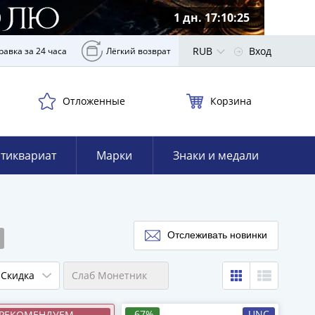
1 дн. 17:10:24
RUB
Вход
равка за 24 часа
Лёгкий возврат
Отложенные
Корзина
тиквариат
Марки
Знаки и медали
Отслеживать новинки
Скидка
Слаб Монетник
-67%
UNC
РЕКОМЕНДУЕМ