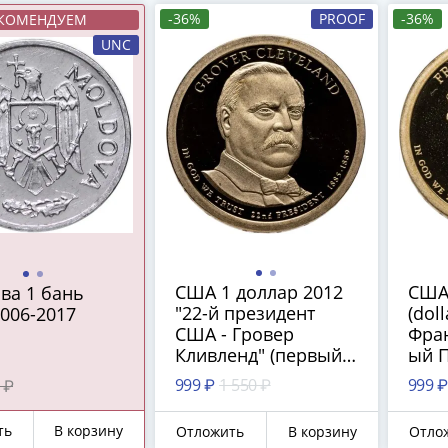
-36%
PROOF
-36%
КОМЕНДУЕМ
UNC
США 1 доллар 2012
США
ва 1 бань
"22-й президент
(doll
2006-2017
США - Гровер
Фран
Кливленд" (первый
ый П
срок) знак
знак
999 ₽
1 550 ₽
999 ₽
 ₽
монетного двора:
двор
"S" - Сан-Франциско
Фра
ть
В корзину
Отложить
В корзину
Отло