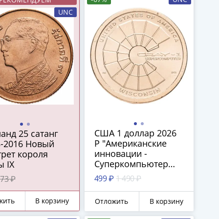
UNC
США 1 доллар 2026
анд 25 сатанг
P "Американские
8-2016 Новый
инновации -
рет короля
Суперкомпьютер
 IX
Cray-1 (Висконсин)"
499 ₽
1 490 ₽
73 ₽
жить
В корзину
Отложить
В корзину