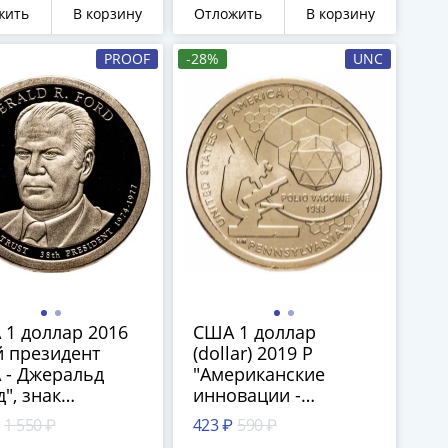
нциско
Франциско
жить
В корзину
Отложить
В корзину
PROOF
-28%
UNC
1 доллар 2016
США 1 доллар
й президент
(dollar) 2019 P
 - Джеральд
"Американские
", знак
инновации -
тного двора "S"
Вакцина против
1 550 ₽
423 ₽
590 ₽
н-Франциско
полиомиелита