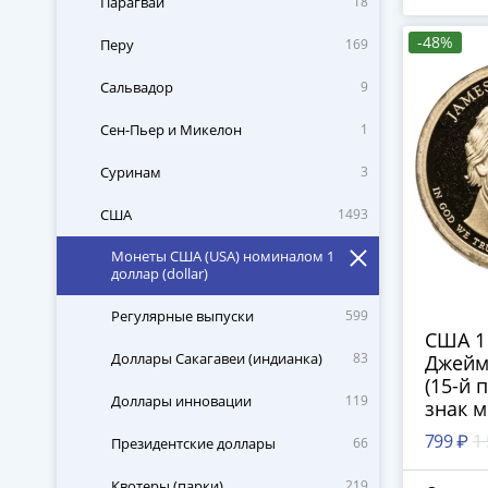
Парагвай
18
-48%
Перу
169
Сальвадор
9
Сен-Пьер и Микелон
1
Суринам
3
США
1493
Монеты США (USA) номиналом 1
доллар (dollar)
Регулярные выпуски
599
США 1 
Доллары Сакагавеи (индианка)
83
Джейм
(15-й 
Доллары инновации
119
знак 
двора: 
799 ₽
1
Президентские доллары
66
Франц
Квотеры (парки)
219