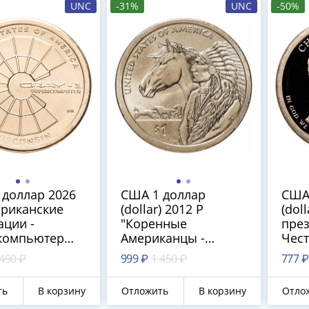
UNC
-31%
UNC
-50%
 доллар 2026
США 1 доллар
США
ериканские
(dollar) 2012 Р
(doll
ации -
"Коренные
през
компьютер
Американцы -
Чест
 (Висконсин)"
Торговые пути 17
моне
 490 ₽
999 ₽
1 450 ₽
777 ₽
века", знак
"S" 
монетного двора Р -
ть
В корзину
Отложить
В корзину
Отло
Филадельфия