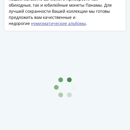
Антика
обиходные, так и юбилейные монеты Панамы. Для
и
лучшей сохранности Вашей коллекции мы готовы
средневековье
предложить вам качественные и
Древняя
недорогие
нумизматические альбомы
.
Греция
Древний
Рим
Византия
Золотая
Орда
Крымское
ханство
Речь
Посполитая
Священная
Римская
империя
Другие
Банкноты