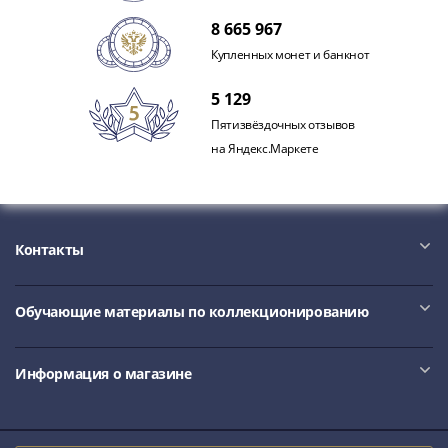
1991
8 665 967
Гражданская
война
Купленных монет и банкнот
Банкноты
5 129
царской
Пятизвёздочных отзывов
России
на Яндекс.Маркете
Частные
выпуски
Банкноты
с
красивыми
Контакты
номерами
Лотерейные
Обучающие материалы по коллекционированию
билеты
Евросувенир
"0
Информация о магазине
евро"
Облигации
и