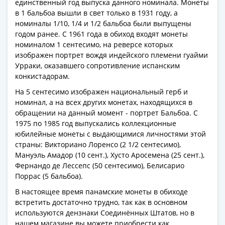
единственный год выпуска данного номинала. Монеты
Римская
в 1 бальбоа вышли в свет только в 1931 году, а
империя
номиналы 1/10, 1/4 и 1/2 бальбоа были выпущены
Другие
годом ранее. С 1961 года в обиход входят монеты
Приднестровье
номиналом 1 сентесимо, на реверсе которых
изображен портрет вождя индейского племени гуайми
Украина
Урраки, оказавшего сопротивление испанским
Монеты
конкистадорам.
мира
Австралия
На 5 сентесимо изображен национальный герб и
номинал, а на всех других монетах, находящихся в
и
обращении на данный момент - портрет Бальбоа. С
Океания
1975 по 1985 год выпускались коллекционные
Азия
юбилейные монеты с выдающимися личностями этой
Америка
страны: Викториано Лоренсо (2 1/2 сентесимо),
Африка
Мануэль Амадор (10 сент.), Хусто Аросемена (25 сент.),
Европа
Фернандо де Лессепс (50 сентесимо), Белисарио
Другие
Поррас (5 бальбоа).
страны
В настоящее время панамские монеты в обиходе
Смешанные
встретить достаточно трудно, так как в основном
лоты
используются дензнаки Соединённых Штатов, но в
нашем магазине вы можете приобрести как