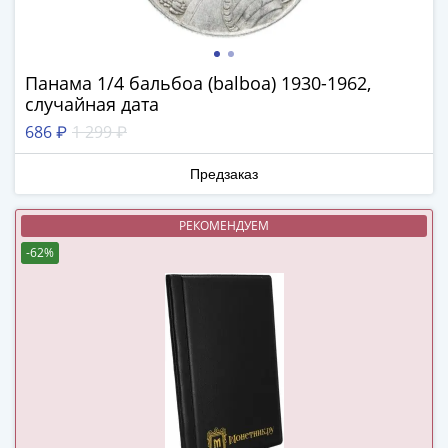
в
ВОВ
75
Панама 1/4 бальбоа (balboa) 1930-1962,
лет
случайная дата
Победы
686 ₽
1 299 ₽
в
ВОВ
Предзаказ
Человек
труда
РЕКОМЕНДУЕМ
Города-
-62%
герои
Оружие
Великой
Победы
Олимпиада
в
Сочи
2014