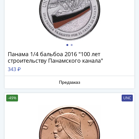
и
Петр
I
(1682-
1717)
Федор
III
Алексеевич
Панама 1/4 бальбоа 2016 "100 лет
(1676-
строительству Панамского канала"
1682)
343 ₽
Алексей
Михайлович
Предзаказ
(1645-
1676)
-49%
UNC
Михаил
Федорович
(1613-
1645)
Василий