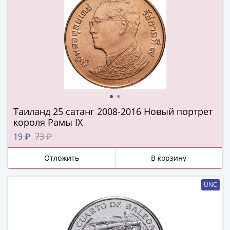
(1727-
1729)
Екатерина
I
(1725-
1727)
Петр
I
(1700-
Таиланд 25 сатанг 2008-2016 Новый портрет
1725)
короля Рамы IX
Наборы
19 ₽
73 ₽
и
коллекции
Отложить
В корзину
Монеты
Древней
UNC
Руси
Иван
V