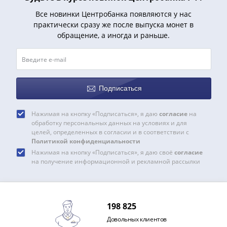
1918
1919
Все новинки Центробанка появляются у нас
-
практически сразу же после выпуска монет в
обращение, а иногда и раньше.
1920гг
1921
1922
1923
1924
Подписаться
-
1932
Нажимая на кнопку «Подписаться», я даю
согласие
на
1934
обработку персональных данных на условиях и для
целей, определенных в согласии и в соответствии с
1937
Политикой конфиденциальности
1938
Нажимая на кнопку «Подписаться», я даю своё
согласие
1947
на получение информационной и рекламной рассылки
(1957)
1961
(по
198 825
Засько)
1961
Довольных клиентов