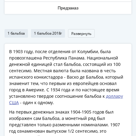
Наборы
Предзаказ
Другие
ЕВРО
Германия
Евросоюз
1 бальбоа
1 бальбоа 2018г
Развернуть
ФРГ
ГДР
В 1903 году, после отделения от Колумбии, была
Третий
провозглашена Республика Панама. Национальной
рейх
денежной единицей стал бальбоа, состоящий из 100
Веймарская
сентесимо. Местная валюта была названа в честь
республика
испанского конкистадора - Васко де Бальбоа, который
Нотгельды
знаменит тем, что первым из европейцев основал
Германская
город в Америке. С 1934 года и по настоящее время
установлено твердое соотношение бальбоа к
доллару
империя
США
- один к одному.
Бавария
Данциг
На первых денежных знаках 1904-1905 годов был
изображен сам Бальбоа, а монетный ряд был
Пруссия
представлен только разменными номиналами. 1907
Саар
год ознаменован выпуском 1/2 сентесимо, это
Священная