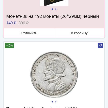
ЧМ
по
футболу
Монетник на 192 монеты (26*29мм) черный
2018
149 ₽
390 ₽
Крымские
события
Отложить
В корзину
Архитектура
Красная
-40%
XF
книга
Личности
Мультипликация
События
Серебряные
и
золотые
Города
трудовой
доблести
Освобожденные