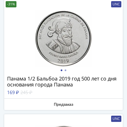
1894)
-31%
UNC
Александр
II
(1854-
1881)
Николай
I
(1826-
1855)
Александр
I
(1801-
Панама 1/2 Бальбоа 2019 год 500 лет со дня
1825)
основания города Панама
Павел
169 ₽
245 ₽
I
(1796-
Предзаказ
1801)
Екатерина
UNC
II