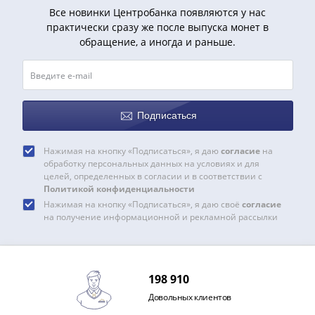
1991
Все новинки Центробанка появляются у нас
Гражданская
практически сразу же после выпуска монет в
война
обращение, а иногда и раньше.
Банкноты
царской
России
Частные
Подписаться
выпуски
Банкноты
Нажимая на кнопку «Подписаться», я даю
согласие
на
с
обработку персональных данных на условиях и для
красивыми
целей, определенных в согласии и в соответствии с
Политикой конфиденциальности
номерами
Нажимая на кнопку «Подписаться», я даю своё
согласие
Лотерейные
на получение информационной и рекламной рассылки
билеты
Евросувенир
"0
евро"
198 910
Облигации
Довольных клиентов
и