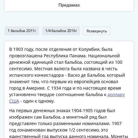
Римская
Предзаказ
империя
Другие
Приднестровье
1 бальбоа 2011г
1/4 бальбоа 2016г
Развернуть
Украина
Монеты
мира
В 1903 году, после отделения от Колумбии, была
провозглашена Республика Панама. Национальной
Австралия
денежной единицей стал бальбоа, состоящий из 100
и
сентесимо. Местная валюта была названа в честь
Океания
испанского конкистадора - Васко де Бальбоа, который
Азия
знаменит тем, что первым из европейцев основал
Америка
город в Америке. С 1934 года и по настоящее время
Африка
установлено твердое соотношение бальбоа к
доллару
Европа
США
- один к одному.
Другие
На первых денежных знаках 1904-1905 годов был
страны
изображен сам Бальбоа, а монетный ряд был
Смешанные
представлен только разменными номиналами. 1907
год ознаменован выпуском 1/2 сентесимо, это
лоты
единственный год выпуска данного номинала. Монеты