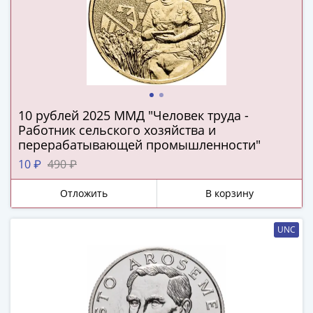
и
Петр
I
(1682-
1717)
Федор
III
10 рублей 2025 ММД "Человек труда -
Алексеевич
Работник сельского хозяйства и
(1676-
перерабатывающей промышленности"
1682)
10 ₽
490 ₽
Алексей
Михайлович
Отложить
В корзину
(1645-
1676)
UNC
Михаил
Федорович
(1613-
1645)
Василий