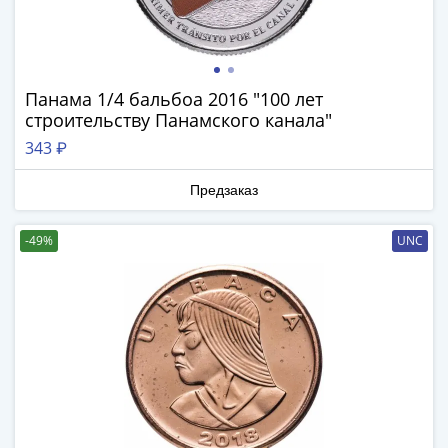
III
(1505-­
1533)
Иван
Панама 1/4 бальбоа 2016 "100 лет
III
строительству Панамского канала"
(1462-­
343 ₽
1505)
Василий
Предзаказ
II
Темный
-49%
UNC
(1425-­
1462)
Псков
(1425-­
1510)
Новгород
(1420-­
1478)