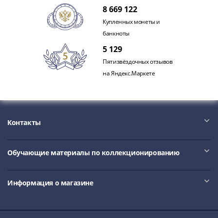
акции
8 669 122
Чеки
Купленных монеты и
и
банкноты
купоны
5 129
ВНЕШПОСЫЛТОРГ
Пятизвёздочных отзывов
Дорожные
на Яндекс.Маркете
Круизные
Отрезные
Отрезные
(серия
Контакты
Д)
Другие
Наборы
Обучающие материалы по коллекционированию
и
коллекции
Информация о магазине