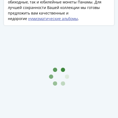
Банкноты
обиходные, так и юбилейные монеты Панамы. Для
лучшей сохранности Вашей коллекции мы готовы
РФ
предложить вам качественные и
1992
недорогие
нумизматические альбомы
.
1993
1994
1995
1997
2001
2004
2010
2017
2022-
2025
Памятные
Банкноты
мира
Австралия
и
Океания