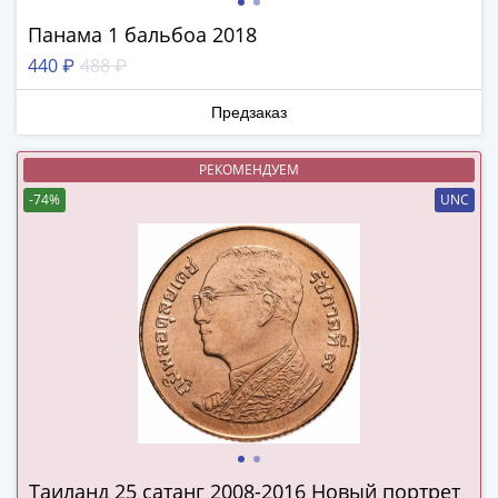
ЧМ
по
Панама 1 бальбоа 2018
футболу
440 ₽
488 ₽
2018
Крымские
Предзаказ
события
Архитектура
РЕКОМЕНДУЕМ
Красная
-74%
UNC
книга
Личности
Мультипликация
События
Серебряные
и
золотые
Города
трудовой
доблести
Освобожденные
Таиланд 25 сатанг 2008-2016 Новый портрет