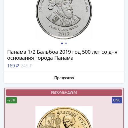
(1727-
1729)
Екатерина
I
(1725-
1727)
Петр
Панама 1/2 Бальбоа 2019 год 500 лет со дня
I
основания города Панама
(1700-
169 ₽
245 ₽
1725)
Наборы
Предзаказ
и
коллекции
РЕКОМЕНДУЕМ
Монеты
Древней
-98%
UNC
Руси
Иван
V