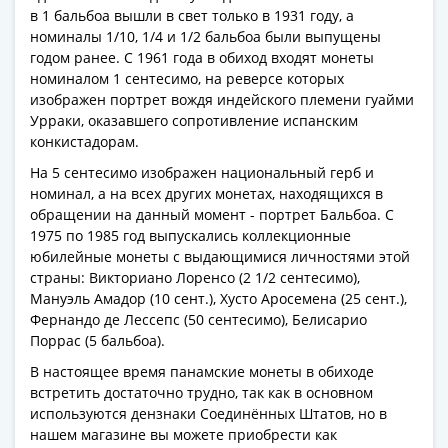
Антика
в 1 бальбоа вышли в свет только в 1931 году, а
и
номиналы 1/10, 1/4 и 1/2 бальбоа были выпущены
средневековье
годом ранее. С 1961 года в обиход входят монеты
Древняя
номиналом 1 сентесимо, на реверсе которых
Греция
изображен портрет вождя индейского племени гуайми
Древний
Урраки, оказавшего сопротивление испанским
конкистадорам.
Рим
Византия
На 5 сентесимо изображен национальный герб и
Золотая
номинал, а на всех других монетах, находящихся в
Орда
обращении на данный момент - портрет Бальбоа. С
1975 по 1985 год выпускались коллекционные
Крымское
юбилейные монеты с выдающимися личностями этой
ханство
страны: Викториано Лоренсо (2 1/2 сентесимо),
Речь
Мануэль Амадор (10 сент.), Хусто Аросемена (25 сент.),
Посполитая
Фернандо де Лессепс (50 сентесимо), Белисарио
Священная
Поррас (5 бальбоа).
Римская
В настоящее время панамские монеты в обиходе
империя
встретить достаточно трудно, так как в основном
Другие
используются дензнаки Соединённых Штатов, но в
Банкноты
нашем магазине вы можете приобрести как