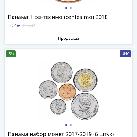
Нижегородско-
Суздальское
княжество
Панама 1 сентесимо (centesimo) 2018
(1383-
102 ₽
199 ₽
1431)
США
Предзаказ
Регулярные
выпуски
-5%
UNC
Доллары
Сакагавеи
(индианка)
Доллары
инновации
Президентские
доллары
Квотеры
(парки)
Квотеры
(штаты)
Панама набор монет 2017-2019 (6 штук)