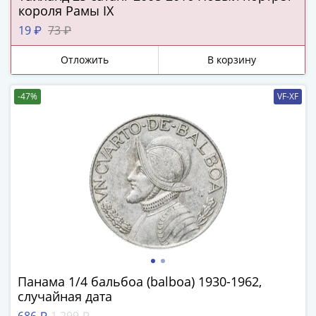
Города-
короля Рамы IX
столицы
19 ₽
73 ₽
Европы
Наборы
Отложить
В корзину
и
коллекции
-47%
VF-XF
Монеты
СССР
и
РСФСР
РСФСР
и
СССР
(1921-
1958)
СССР
и
Панама 1/4 бальбоа (balboa) 1930-1962,
ГКЧП
случайная дата
(1961