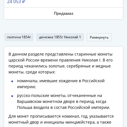
24 053 ₽
Наборы
Другие
Предзаказ
ЕВРО
Германия
Евросоюз
ФРГ
полтина 1854г
денежка 1855г Николай 1
Развернуть
ГДР
Третий
В данном разделе представлены старинные монеты
рейх
царской России времени правления Николая I. В его
Веймарская
период чеканились золотые, серебряные и медные
республика
монеты, среди которых:
Нотгельды
номиналы, имевшие хождение в Российской
Германская
империи;
империя
русско-польские монеты, отчеканенные на
Бавария
Варшавском монетном дворе в период, когда
Данциг
Польша входила в состав Российской империи.
Пруссия
Для монет прописывается номинал, год, указывается
Саар
монетный двор и инициалы минцмейстера, а также
Священная