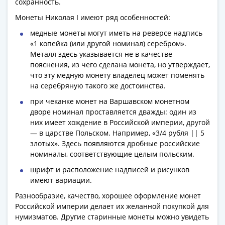
сохранность.
Римская
Монеты Николая I имеют ряд особенностей:
империя
Другие
медные монеты могут иметь на реверсе надпись
Приднестровье
«1 копейка (или другой номинал) серебром».
Металл здесь указывается не в качестве
Украина
пояснения, из чего сделана монета, но утверждает,
Монеты
что эту медную монету владелец может поменять
мира
на серебряную такого же достоинства.
Австралия
при чеканке монет на Варшавском монетном
и
дворе номинал проставляется дважды: один из
Океания
них имеет хождение в Российской империи, другой
Азия
— в царстве Польском. Например, «3/4 рубля || 5
Америка
злотых». Здесь появляются дробные российские
Африка
номиналы, соответствующие целым польским.
Европа
шрифт и расположение надписей и рисунков
Другие
имеют вариации.
страны
Разнообразие, качество, хорошее оформление монет
Смешанные
Российской империи делает их желанной покупкой для
лоты
нумизматов. Другие старинные монеты можно увидеть