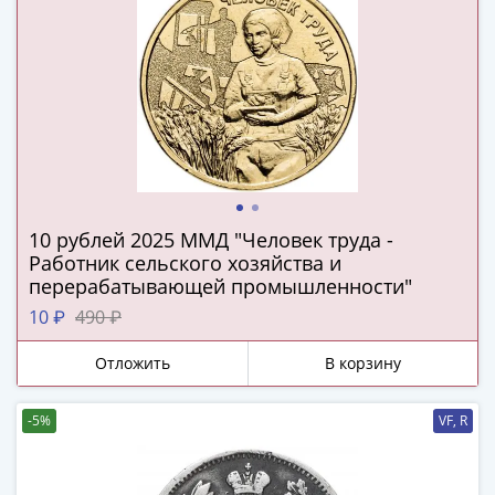
(1727-
1729)
Екатерина
I
(1725-
1727)
Петр
I
(1700-
10 рублей 2025 ММД "Человек труда -
1725)
Работник сельского хозяйства и
Наборы
перерабатывающей промышленности"
и
10 ₽
490 ₽
коллекции
Монеты
Отложить
В корзину
Древней
Руси
-5%
VF, R
Иван
V