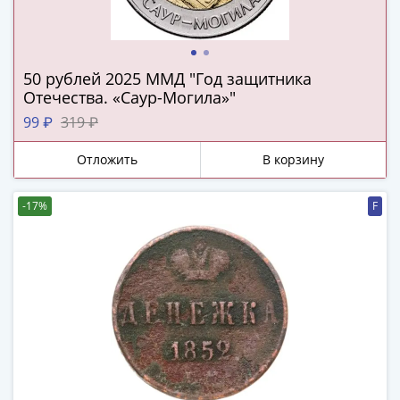
ЧМ
по
футболу
2018
50 рублей 2025 ММД "Год защитника
Крымские
Отечества. «Саур-Могила»"
события
99 ₽
319 ₽
Архитектура
Красная
Отложить
В корзину
книга
Личности
-17%
F
Мультипликация
События
Серебряные
и
золотые
Города
трудовой
доблести
Освобожденные