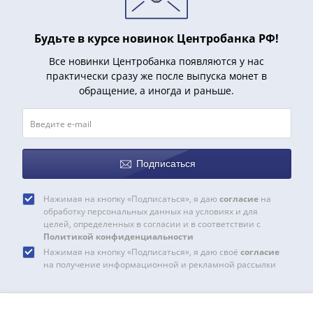
1918
1919
-
Будьте в курсе новинок Центробанка РФ!
1920гг
Все новинки Центробанка появляются у нас
1921
практически сразу же после выпуска монет в
1922
обращение, а иногда и раньше.
1923
1924
-
1932
Подписаться
1934
1937
Нажимая на кнопку «Подписаться», я даю
согласие
на
1938
обработку персональных данных на условиях и для
1947
целей, определенных в согласии и в соответствии с
(1957)
Политикой конфиденциальности
1961
Нажимая на кнопку «Подписаться», я даю своё
согласие
на получение информационной и рекламной рассылки
(по
Засько)
1961