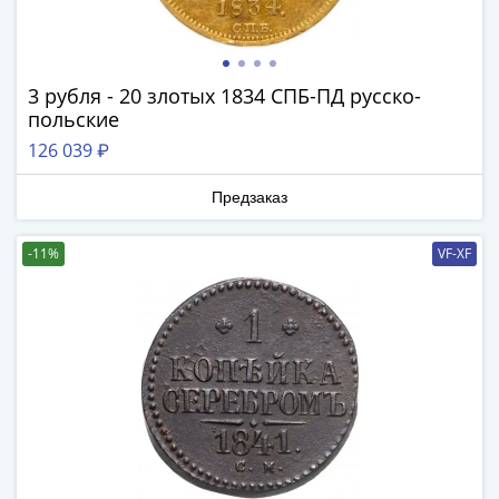
III
(1505-­
1533)
3 рубля - 20 злотых 1834 СПБ-ПД русско-
Иван
польские
III
126 039 ₽
(1462-­
1505)
Предзаказ
Василий
II
-11%
VF-XF
Темный
(1425-­
1462)
Псков
(1425-­
1510)
Новгород
(1420-­
1478)