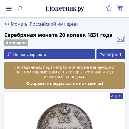
Монеты
<<
Монеты Российской империи
Монеты
Российской
Серебряная монета 20 копеек 1831 года
Федерации
0 товаров
Регулярные
Фильтры
1
По популярности
выпуски
до
По заданным параметрам ничего не найдено, но
реформы
по этим параметрам есть товары, которые могут
(1992-
появиться в продаже.
1993)
Оформите предзаказ на них сейчас!
после
реформы
AU, R1
(1997-
нв)
Юбилейные
и