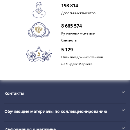
1991
198 814
Гражданская
Довольных клиентов
война
Банкноты
8 665 574
царской
Купленных монеты и
России
банкноты
Частные
5 129
выпуски
Пятизвёздочных отзывов
Банкноты
на Яндекс.Маркете
с
красивыми
номерами
Лотерейные
билеты
Контакты
Евросувенир
"0
Обучающие материалы по коллекционированию
евро"
Облигации
и
Информация о магазине