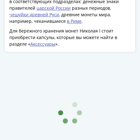
Антика
в соответствующих подразделах: денежные знаки
и
правителей
царской России
разных периодов,
средневековье
чешуйки древней Руси
, древние монеты мира,
например, чеканившиеся
в Риме
.
Древняя
Греция
Для бережного хранения монет Николая I стоит
Древний
приобрести капсулы, которые вы можете найти в
разделе «
Аксессуары
».
Рим
Византия
Золотая
Орда
Крымское
ханство
Речь
Посполитая
Священная
Римская
империя
Другие
Банкноты