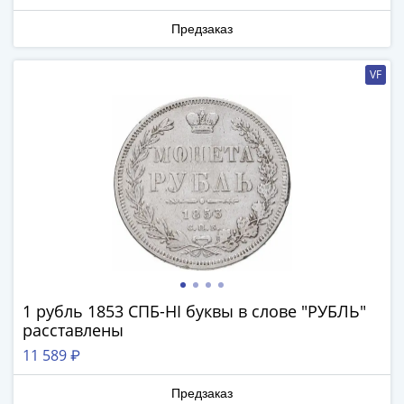
III
Предзаказ
(1505-­
1533)
VF
Иван
III
(1462-­
1505)
Василий
II
Темный
(1425-­
1462)
Псков
(1425-­
1 рубль 1853 СПБ-HI буквы в слове "РУБЛЬ"
1510)
расставлены
Новгород
11 589 ₽
(1420-­
1478)
Предзаказ