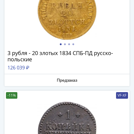
Антика
и
средневековье
Древняя
Греция
Древний
Рим
Византия
3 рубля - 20 злотых 1834 СПБ-ПД русско-
Золотая
польские
Орда
126 039 ₽
Крымское
ханство
Предзаказ
Речь
Посполитая
-11%
VF-XF
Священная
Римская
империя
Другие
Банкноты