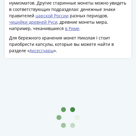
нумизматов. Другие старинные монеты можно увидеть
акции
в соответствующих подразделах: денежные знаки
Чеки
правителей
царской России
разных периодов,
и
чешуйки древней Руси
, древние монеты мира,
купоны
например, чеканившиеся
в Риме
.
Арктикуголь
Для бережного хранения монет Николая I стоит
ВНЕШПОСЫЛТОРГ
приобрести капсулы, которые вы можете найти в
Дорожные
разделе «
Аксессуары
».
Круизные
Отрезные
Отрезные
(серия
Д)
Другие
Наборы
и
коллекции