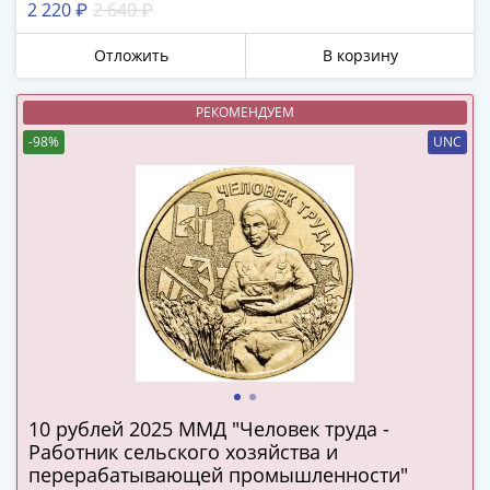
2 220 ₽
2 640 ₽
в
ВОВ
Отложить
В корзину
75
лет
РЕКОМЕНДУЕМ
Победы
-98%
UNC
в
ВОВ
Человек
труда
Города-
герои
Оружие
Великой
Победы
Олимпиада
в
10 рублей 2025 ММД "Человек труда -
Сочи
Работник сельского хозяйства и
2014
перерабатывающей промышленности"