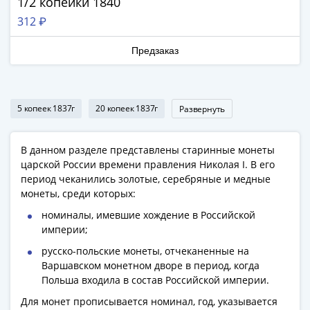
1918
1/2 копейки 1840
1919
312 ₽
-
1920гг
Предзаказ
1921
1922
1923
5 копеек 1837г
20 копеек 1837г
Развернуть
1924
-
1932
В данном разделе представлены старинные монеты
царской России времени правления Николая I. В его
1934
период чеканились золотые, серебряные и медные
1937
монеты, среди которых:
1938
1947
номиналы, имевшие хождение в Российской
империи;
(1957)
1961
русско-польские монеты, отчеканенные на
(по
Варшавском монетном дворе в период, когда
Польша входила в состав Российской империи.
Засько)
1961
Для монет прописывается номинал, год, указывается