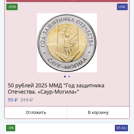
Наборы
-69%
UNC
Другие
ЕВРО
Германия
Евросоюз
ФРГ
ГДР
Третий
рейх
Веймарская
республика
Нотгельды
50 рублей 2025 ММД "Год защитника
Германская
Отечества. «Саур-Могила»"
империя
99 ₽
319 ₽
Бавария
Данциг
Отложить
В корзину
Пруссия
Саар
-3%
XF-AU
Священная