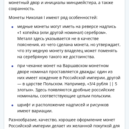
1991
монетный двор и инициалы минцмейстера, а также
сохранность.
Гражданская
война
Монеты Николая I имеют ряд особенностей:
Банкноты
медные монеты могут иметь на реверсе надпись
царской
«1 копейка (или другой номинал) серебром».
России
Металл здесь указывается не в качестве
Частные
пояснения, из чего сделана монета, но утверждает,
выпуски
что эту медную монету владелец может поменять
на серебряную такого же достоинства.
Банкноты
с
при чеканке монет на Варшавском монетном
красивыми
дворе номинал проставляется дважды: один из
них имеет хождение в Российской империи, другой
номерами
— в царстве Польском. Например, «3/4 рубля || 5
Лотерейные
злотых». Здесь появляются дробные российские
билеты
номиналы, соответствующие целым польским.
Евросувенир
шрифт и расположение надписей и рисунков
"0
имеют вариации.
евро"
Облигации
Разнообразие, качество, хорошее оформление монет
Российской империи делает их желанной покупкой для
и