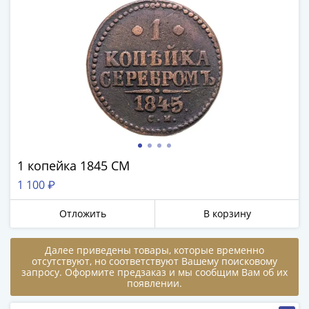
-
1991)
Юбилейные
и
памятные
Наборы
и
коллекции
Монеты
Российской
1 копейка 1845 СМ
империи
1 100 ₽
Николай
II
Отложить
В корзину
(1894-
1917)
Далее приведены товары, которые временно
Александр
отсутствуют, но соответствуют Вашему поисковому
запросу. Оформите предзаказ и мы сообщим Вам об их
III
появлении.
(1881-