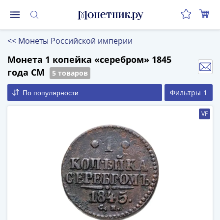
Монеты
<<
Монеты Российской империи
Монеты
Российской
Монета 1 копейка «серебром» 1845
Федерации
года СМ
5 товаров
Регулярные
Фильтры
1
По популярности
выпуски
до
VF
реформы
(1992-
1993)
после
реформы
(1997-
нв)
Юбилейные
и