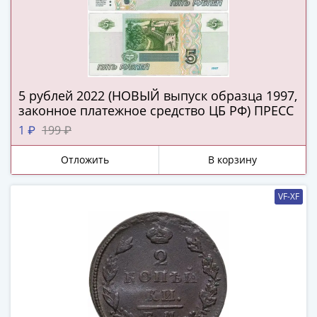
(1727-
1729)
Екатерина
I
(1725-
5 рублей 2022 (НОВЫЙ выпуск образца 1997,
1727)
законное платежное средство ЦБ РФ) ПРЕСС
Петр
I
1 ₽
199 ₽
(1700-
Отложить
В корзину
1725)
Наборы
и
VF-XF
коллекции
Монеты
Древней
Руси
Иван
V