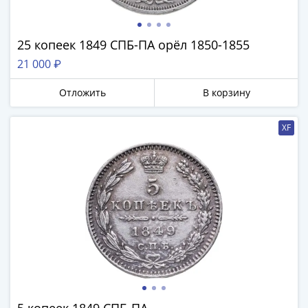
Антика
и
средневековье
25 копеек 1849 СПБ-ПА орёл 1850-1855
Древняя
21 000 ₽
Греция
Древний
Отложить
В корзину
Рим
Византия
XF
Золотая
Орда
Крымское
ханство
Речь
Посполитая
Священная
Римская
империя
Другие
Банкноты