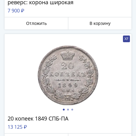
реверс: корона широкая
IV
Шуйский
7 900 ₽
(1606-­
Отложить
В корзину
1610)
Борис
Годунов
XF
(1598-­
1605)
Фёдор
I
Иванович
(1584-­
1598)
Иван
IV
Грозный
20 копеек 1849 СПБ-ПА
(1533-
1584)
13 125 ₽
Василий