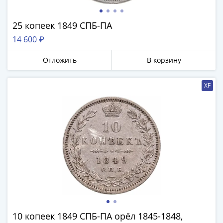
и
Петр
I
25 копеек 1849 СПБ-ПА
(1682-
14 600 ₽
1717)
Федор
Отложить
В корзину
III
Алексеевич
XF
(1676-
1682)
Алексей
Михайлович
(1645-
1676)
Михаил
Федорович
(1613-
1645)
Василий
10 копеек 1849 СПБ-ПА орёл 1845-1848,