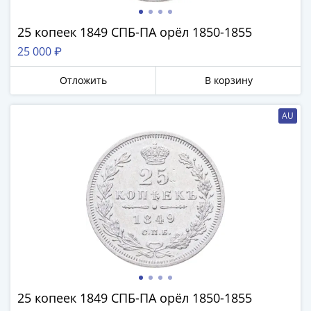
памятные
Биметаллические
25 копеек 1849 СПБ-ПА орёл 1850-1855
(10р)
25 000 ₽
ГВС
и
Отложить
В корзину
аналогичные
(10р)
AU
200
лет
Победы
1812
Получите бесплатно набор всех 18
50
новинок ЦБ России 2026 года!
лет
С бесплатной доставкой в любой город РФ!
Победы
✅ являются законным платёжным
в
средством
ВОВ
70
Получить бесплатно набор новинок
лет
25 копеек 1849 СПБ-ПА орёл 1850-1855
Победы