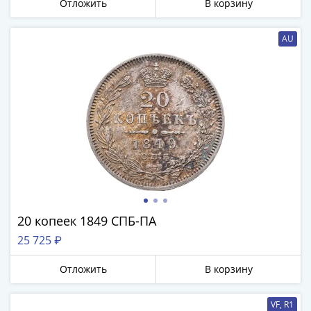
Отложить
В корзину
Азия
Америка
AU
Африка
Европа
СНГ
и
страны
Балтии
Смешанные
лоты
Другие
страны
Банкноты
20 копеек 1849 СПБ-ПА
СССР
25 725 ₽
1917
-
Отложить
В корзину
1923
1917
VF, R1