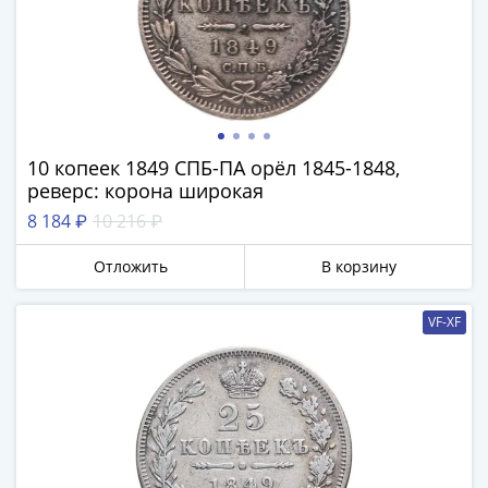
1894)
Александр
II
(1854-
1881)
Николай
I
10 копеек 1849 СПБ-ПА орёл 1845-1848,
(1826-
реверс: корона широкая
1855)
8 184 ₽
10 216 ₽
Александр
I
Отложить
В корзину
(1801-
1825)
VF-XF
Павел
I
(1796-
1801)
Екатерина
II