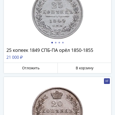
Наборы
Другие
ЕВРО
Германия
Евросоюз
ФРГ
ГДР
Третий
25 копеек 1849 СПБ-ПА орёл 1850-1855
рейх
21 000 ₽
Веймарская
республика
Отложить
В корзину
Нотгельды
Германская
XF
империя
Бавария
Данциг
Пруссия
Саар
Священная