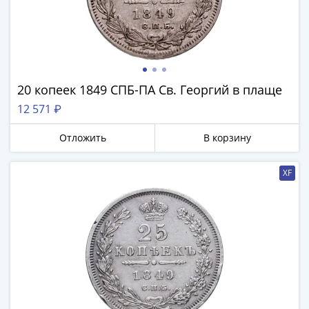
Римская
империя
Другие
Приднестровье
Украина
20 копеек 1849 СПБ-ПА Св. Георгий в плаще
Монеты
12 571 ₽
мира
Австралия
Отложить
В корзину
и
Океания
XF
Азия
Америка
Африка
Европа
Другие
страны
Смешанные
лоты