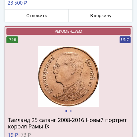
23 500 ₽
в
Мне не нужны подарки
ВОВ
Отложить
В корзину
75
лет
РЕКОМЕНДУЕМ
Победы
-74%
UNC
в
ВОВ
Человек
труда
Города-
герои
Оружие
Великой
Победы
Олимпиада
в
Таиланд 25 сатанг 2008-2016 Новый портрет
Сочи
короля Рамы IX
2014
19 ₽
73 ₽