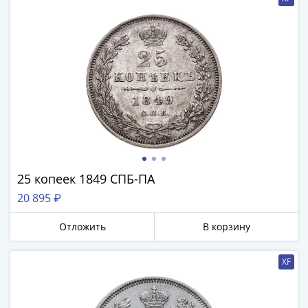
Нижегородско-
Суздальское
княжество
(1383-
1431)
США
Регулярные
выпуски
Доллары
Сакагавеи
(индианка)
25 копеек 1849 СПБ-ПА
Доллары
инновации
20 895 ₽
Президентские
Отложить
В корзину
доллары
Квотеры
XF
(парки)
Квотеры
(штаты)