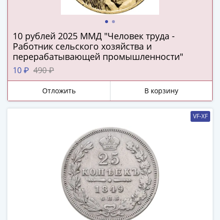
(1727-
1729)
Екатерина
10 рублей 2025 ММД "Человек труда -
I
Работник сельского хозяйства и
(1725-
перерабатывающей промышленности"
1727)
10 ₽
490 ₽
Петр
I
Отложить
В корзину
(1700-
1725)
VF-XF
Наборы
и
коллекции
Монеты
Древней
Руси
Иван
V