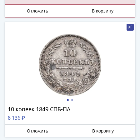
ЧМ
по
Отложить
В корзину
футболу
2018
XF
Крымские
события
Архитектура
Красная
книга
Личности
Мультипликация
События
Серебряные
и
золотые
10 копеек 1849 СПБ-ПА
Города
8 136 ₽
трудовой
доблести
Отложить
В корзину
Освобожденные