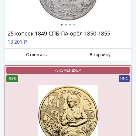
(1762-
1796)
Петр
III
(1762-
25 копеек 1849 СПБ-ПА орёл 1850-1855
1762)
13 201 ₽
Елизавета
(1741-
Отложить
В корзину
1762)
Иоанн
РЕКОМЕНДУЕМ
Антонович
-98%
UNC
(1740-
1741)
Анна
Иоанновна
(1730-
1740)
Петр
II