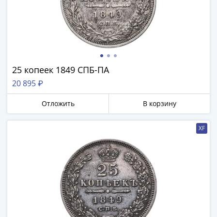
акции
Чеки
и
купоны
Арктикуголь
ВНЕШПОСЫЛТОРГ
25 копеек 1849 СПБ-ПА
Дорожные
20 895 ₽
Круизные
Отрезные
Отложить
В корзину
Отрезные
(серия
XF
Д)
Другие
Наборы
и
коллекции