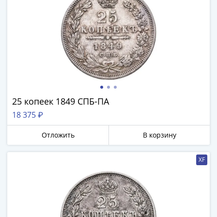
1991
Гражданская
война
Банкноты
царской
России
Частные
выпуски
Банкноты
25 копеек 1849 СПБ-ПА
с
18 375 ₽
красивыми
номерами
Отложить
В корзину
Лотерейные
билеты
XF
Евросувенир
"0
евро"
Облигации
и