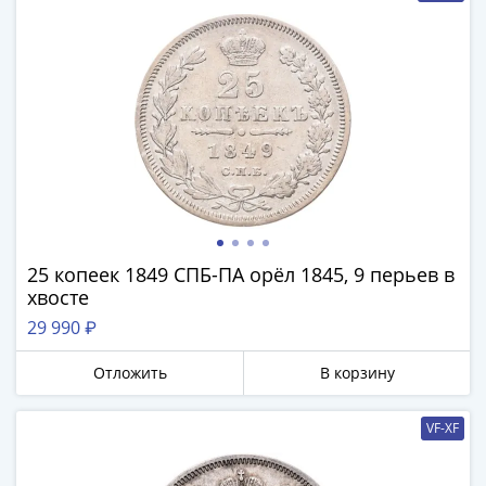
1918
1919
-
1920гг
1921
1922
1923
1924
-
1932
1934
25 копеек 1849 СПБ-ПА орёл 1845, 9 перьев в
1937
хвосте
1938
29 990 ₽
1947
(1957)
Отложить
В корзину
1961
(по
VF-XF
Засько)
1961