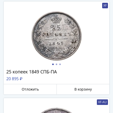
Города-
XF
столицы
Европы
Наборы
и
коллекции
Монеты
СССР
и
РСФСР
РСФСР
и
25 копеек 1849 СПБ-ПА
СССР
20 895 ₽
(1921-
1958)
Отложить
В корзину
СССР
и
XF-AU
ГКЧП
(1961