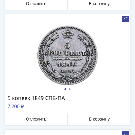
Отложить
В корзину
III
(1505-­
1533)
XF
Иван
III
(1462-­
1505)
Василий
II
Темный
(1425-­
1462)
Псков
5 копеек 1849 СПБ-ПА
(1425-­
1510)
7 200 ₽
Новгород
Отложить
В корзину
(1420-­
1478)
XF