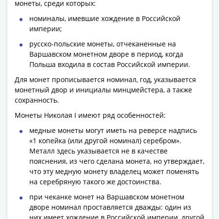
Антика
монеты, среди которых:
и
номиналы, имевшие хождение в Российской
средневековье
империи;
Древняя
русско-польские монеты, отчеканенные на
Греция
Варшавском монетном дворе в период, когда
Древний
Польша входила в состав Российской империи.
Рим
Для монет прописывается номинал, год, указывается
Византия
монетный двор и инициалы минцмейстера, а также
Золотая
сохранность.
Орда
Монеты Николая I имеют ряд особенностей:
Крымское
ханство
медные монеты могут иметь на реверсе надпись
Речь
«1 копейка (или другой номинал) серебром».
Металл здесь указывается не в качестве
Посполитая
пояснения, из чего сделана монета, но утверждает,
Священная
что эту медную монету владелец может поменять
Римская
на серебряную такого же достоинства.
империя
при чеканке монет на Варшавском монетном
Другие
дворе номинал проставляется дважды: один из
Банкноты
них имеет хождение в Российской империи, другой