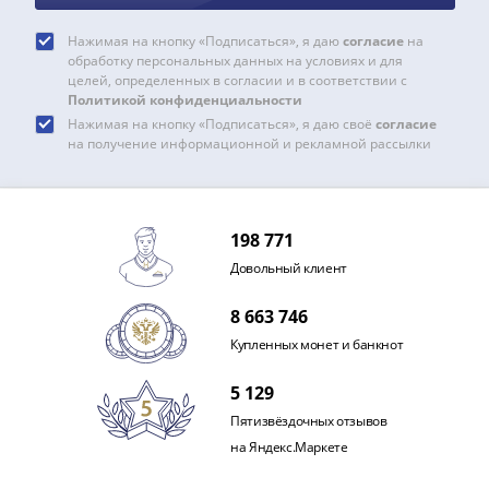
акции
Чеки
Нажимая на кнопку «Подписаться», я даю
согласие
на
обработку персональных данных на условиях и для
и
целей, определенных в согласии и в соответствии с
купоны
Политикой конфиденциальности
Арктикуголь
Нажимая на кнопку «Подписаться», я даю своё
согласие
на получение информационной и рекламной рассылки
ВНЕШПОСЫЛТОРГ
Дорожные
Круизные
Отрезные
198 771
Отрезные
Довольный клиент
(серия
Д)
8 663 746
Другие
Купленных монет и банкнот
Наборы
и
5 129
коллекции
Пятизвёздочных отзывов
на Яндекс.Маркете