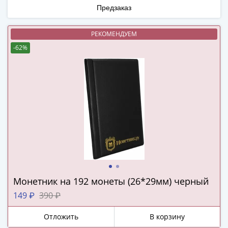
Города-
Предзаказ
столицы
Европы
РЕКОМЕНДУЕМ
Наборы
-62%
и
коллекции
Монеты
СССР
и
РСФСР
РСФСР
и
СССР
(1921-
1958)
Монетник на 192 монеты (26*29мм) черный
СССР
149 ₽
390 ₽
и
ГКЧП
Отложить
В корзину
(1961