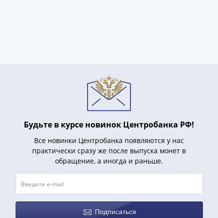
1991
Гражданская
война
Банкноты
царской
России
Частные
выпуски
Банкноты
с
красивыми
Будьте в курсе новинок Центробанка РФ!
номерами
Все новинки Центробанка появляются у нас
Лотерейные
практически сразу же после выпуска монет в
билеты
обращение, а иногда и раньше.
Евросувенир
"0
евро"
Облигации
Подписаться
и