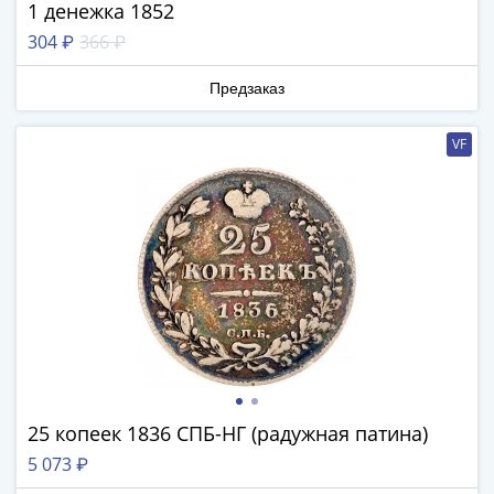
ЧМ
1 денежка 1852
по
304 ₽
366 ₽
футболу
2018
Предзаказ
Крымские
события
VF
Архитектура
Красная
книга
Личности
Мультипликация
События
Серебряные
и
золотые
Города
трудовой
25 копеек 1836 СПБ-НГ (радужная патина)
доблести
5 073 ₽
Освобожденные