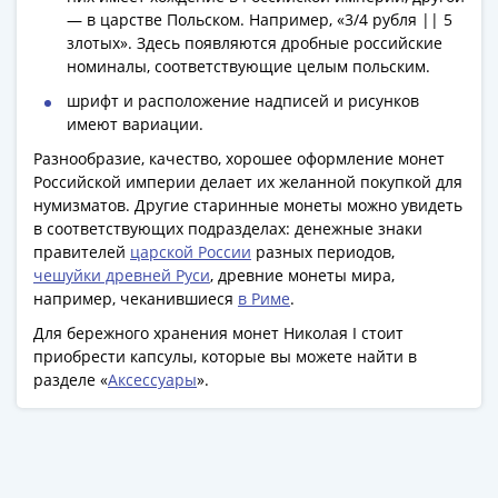
Банкноты
— в царстве Польском. Например, «3/4 рубля || 5
РФ
злотых». Здесь появляются дробные российские
1992
номиналы, соответствующие целым польским.
1993
шрифт и расположение надписей и рисунков
1994
имеют вариации.
1995
Разнообразие, качество, хорошее оформление монет
1997
Российской империи делает их желанной покупкой для
2001
нумизматов. Другие старинные монеты можно увидеть
2004
в соответствующих подразделах: денежные знаки
2010
правителей
царской России
разных периодов,
2017
чешуйки древней Руси
, древние монеты мира,
например, чеканившиеся
в Риме
.
2022-
2025
Для бережного хранения монет Николая I стоит
Памятные
приобрести капсулы, которые вы можете найти в
разделе «
Аксессуары
».
Банкноты
мира
Австралия
и
Океания