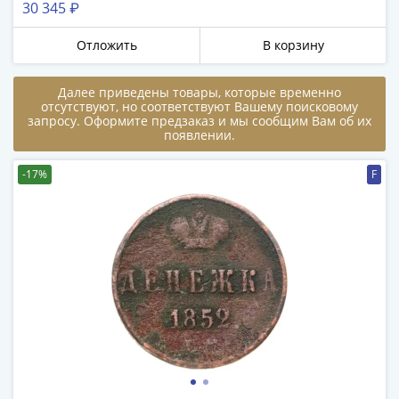
30 345 ₽
в
ВОВ
Отложить
В корзину
75
лет
Далее приведены товары, которые временно
Победы
отсутствуют, но соответствуют Вашему поисковому
в
запросу. Оформите предзаказ и мы сообщим Вам об их
появлении.
ВОВ
Человек
-17%
F
труда
Города-
герои
Оружие
Великой
Победы
Олимпиада
в
Сочи
2014