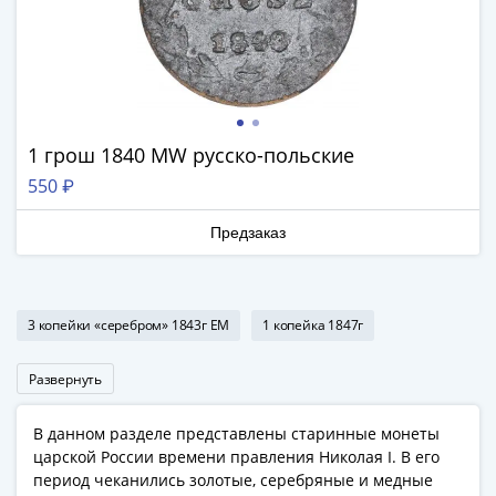
Римская
империя
Другие
Приднестровье
Украина
Монеты
1 грош 1840 MW русско-польские
мира
550 ₽
Австралия
и
Предзаказ
Океания
Азия
Америка
3 копейки «серебром» 1843г ЕМ
1 копейка 1847г
Африка
Европа
Развернуть
Другие
страны
В данном разделе представлены старинные монеты
Смешанные
царской России времени правления Николая I. В его
лоты
период чеканились золотые, серебряные и медные