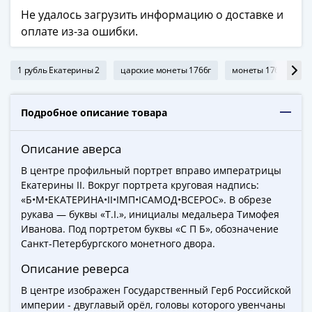
ЧМ
Не удалось загрузить информацию о доставке и
по
оплате из-за ошибки.
футболу
2018
Крымские
1 рубль Екатерины 2
царские монеты 1766г
монеты 1766г
события
Архитектура
Подробное описание товара
Красная
книга
Описание аверса
Личности
Мультипликация
В центре профильный портрет вправо императрицы
События
Екатерины II. Вокруг портрета круговая надпись:
Серебряные
«Б•М•ЕКАТЕРИНА•II•IМП•IСАМОД•ВСЕРОС». В обрезе
рукава — буквы «Т.I.», инициалы медальера Тимофея
и
Иванова. Под портретом буквы «С П Б», обозначение
золотые
Санкт-Петербургского монетного двора.
Города
трудовой
Описание реверса
доблести
В центре изображен Государственный Герб Российской
Освобожденные
империи - двуглавый орёл, головы которого увенчаны