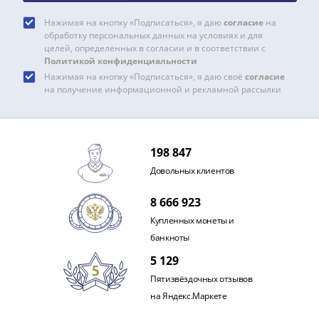
Нижегородско-
Суздальское
Нажимая на кнопку «Подписаться», я даю
согласие
на
княжество
обработку персональных данных на условиях и для
целей, определенных в согласии и в соответствии с
(1383-
Политикой конфиденциальности
1431)
Нажимая на кнопку «Подписаться», я даю своё
согласие
США
на получение информационной и рекламной рассылки
Регулярные
выпуски
Доллары
198 847
Сакагавеи
(индианка)
Довольных клиентов
Доллары
8 666 923
инновации
Купленных монеты и
Президентские
банкноты
доллары
Квотеры
5 129
(парки)
Пятизвёздочных отзывов
Квотеры
на Яндекс.Маркете
(штаты)