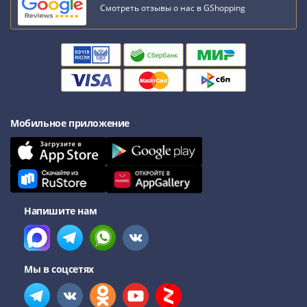
Смотреть отзывы о нас в GShopping
Римская
империя
Другие
Приднестровье
Украина
Монеты
мира
Мобильное приложение
Австралия
и
Океания
Азия
Америка
Африка
Напишите нам
Европа
Другие
страны
Мы в соцсетях
Смешанные
лоты