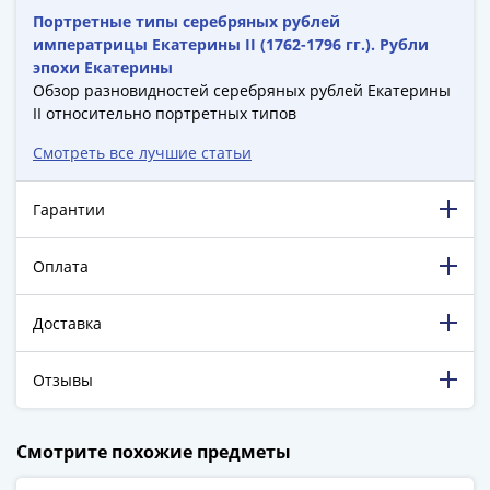
-
Портретные типы серебряных рублей
1991)
императрицы Екатерины II (1762-1796 гг.). Рубли
эпохи Екатерины
Юбилейные
Обзор разновидностей серебряных рублей Екатерины
и
II относительно портретных типов
памятные
Наборы
Смотреть все лучшие статьи
и
коллекции
Гарантии
Монеты
Российской
Оплата
империи
Николай
Доставка
II
(1894-
Отзывы
1917)
Александр
III
198 847 довольных клиентов!
Смотрите похожие предметы
5 129 пятизвёздочных отзывов на Яндекс.Маркете.
(1881-