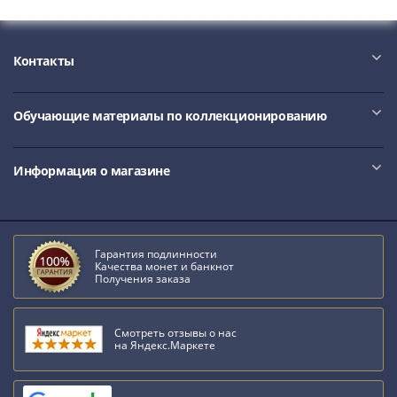
Наборы
Другие
ЕВРО
Контакты
Германия
Евросоюз
ФРГ
Обучающие материалы по коллекционированию
ГДР
Третий
Информация о магазине
рейх
Веймарская
республика
Нотгельды
Гарантия подлинности
Германская
Качества монет и банкнот
Получения заказа
империя
Бавария
Данциг
Смотреть отзывы о нас
на Яндекс.Маркете
Пруссия
Саар
Священная