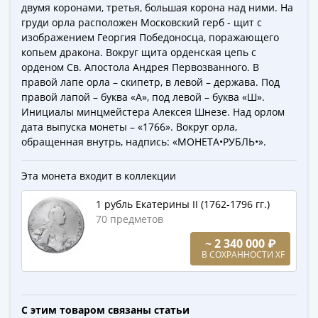
Города-
двумя коронами, третья, большая корона над ними. На
столицы
груди орла расположен Московский герб - щит с
изображением Георгия Победоносца, поражающего
Европы
копьем дракона. Вокруг щита орденская цепь с
Наборы
орденом Св. Апостола Андрея Первозванного. В
и
правой лапе орла – скипетр, в левой – держава. Под
коллекции
правой лапой – буква «А», под левой – буква «Ш».
Монеты
Инициалы минцмейстера Алексея Шнезе. Над орлом
СССР
дата выпуска монеты – «1766». Вокруг орла,
и
обращенная внутрь, надпись: «МОНЕТА•РУБЛЬ•».
РСФСР
РСФСР
Эта монета входит в коллекции
и
1 рубль Екатерины II (1762-1796 гг.)
СССР
70 предметов
(1921-
~ 2 340 000 ₽
1958)
В СОХРАННОСТИ XF
СССР
и
ГКЧП
С этим товаром связаны статьи
(1961