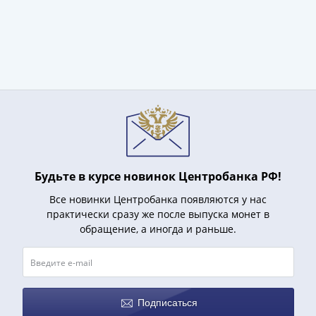
III
(1505-­
1533)
Иван
III
(1462-­
1505)
Василий
II
Темный
Будьте в курсе новинок Центробанка РФ!
(1425-­
1462)
Все новинки Центробанка появляются у нас
Псков
практически сразу же после выпуска монет в
обращение, а иногда и раньше.
(1425-­
1510)
Новгород
(1420-­
1478)
Подписаться