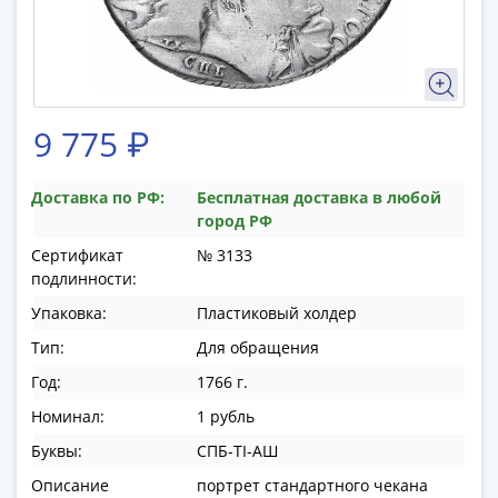
памятные
Биметаллические
(10р)
ГВС
и
9 775 ₽
аналогичные
(10р)
200
Доставка по РФ:
Бесплатная доставка в любой
лет
город РФ
Победы
Сертификат
№ 3133
1812
подлинности:
50
Упаковка:
Пластиковый холдер
лет
Тип:
Для обращения
Победы
в
Год:
1766 г.
ВОВ
Номинал:
1 рубль
70
Буквы:
СПБ-TI-АШ
лет
Описание
портрет стандартного чекана
Победы