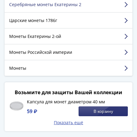
1894)
Серебряные монеты Екатерины 2
Косинов Юрий
Александр
II
г. Лиски
Царские монеты 1786г
(1854-
1881)
Достоинства:
магазин отличный, всем доволен,
Николай
Монеты Екатерины 2-ой
заказ пришёл вовремя
I
Недостатки:
недостатка нет вообще
(1826-
Монеты Российской империи
Комментарий:
всем рекомендую
1855)
Александр
Монеты
Смотреть больше отзывов
I
(1801-
1825)
Возьмите для защиты Вашей коллекции
Павел
Капсула для монет диаметром 40 мм
I
(1796-
59 ₽
В корзину
1801)
Показать ещё
Екатерина
II