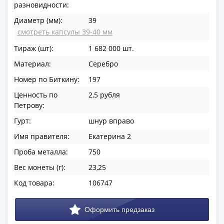
разновидности:
в
ВОВ
Диаметр (мм):
39
75
смотреть капсулы 39-40 мм
лет
Тираж (шт):
1 682 000 шт.
Победы
Материал:
Серебро
в
ВОВ
Номер по Биткину:
197
Человек
Ценность по
2,5 рубля
труда
Петрову:
Города-
Гурт:
шнур вправо
герои
Имя правителя:
Екатерина 2
Оружие
Великой
Проба металла:
750
Победы
Вес монеты (г):
23,25
Олимпиада
Код товара:
106747
в
Сочи
2014