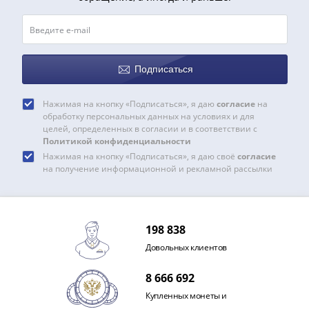
1918
1919
-
1920гг
1921
Подписаться
1922
1923
Нажимая на кнопку «Подписаться», я даю
согласие
на
1924
обработку персональных данных на условиях и для
целей, определенных в согласии и в соответствии с
-
Политикой конфиденциальности
1932
Нажимая на кнопку «Подписаться», я даю своё
согласие
1934
на получение информационной и рекламной рассылки
1937
1938
1947
198 838
(1957)
1961
Довольных клиентов
(по
8 666 692
Засько)
Купленных монеты и
1961