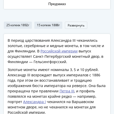
Наборы
Предзаказ
Другие
ЕВРО
Германия
25 копеек 1892г
15 копеек 1888г
Развернуть
Евросоюз
ФРГ
ГДР
В период царствования Александра III чеканились
Третий
золотые, серебряные и медные монеты, в том числе и
рейх
для Финляндии. В
Российской империи
выпуск
осуществляет Санкт-Петербургский монетный двор, в
Веймарская
Финляндии — Гельсингфорсский.
республика
Нотгельды
Золотые монеты имеют номиналы 3, 5 и 10 рублей.
Германская
Александр III возрождает выпуск империалов с 1886
года, при этом он восстанавливает и традицию
империя
изображения бюста императора на реверсе. Она была
Бавария
прекращена при правлении
Петра III
, и профиль
Данциг
появлялся на монетах крайне редко — например,
Пруссия
портрет
Александра I
чеканился на Варшавском
Саар
монетном дворе, но не чеканился на монетах для
Священная
Российской империи.