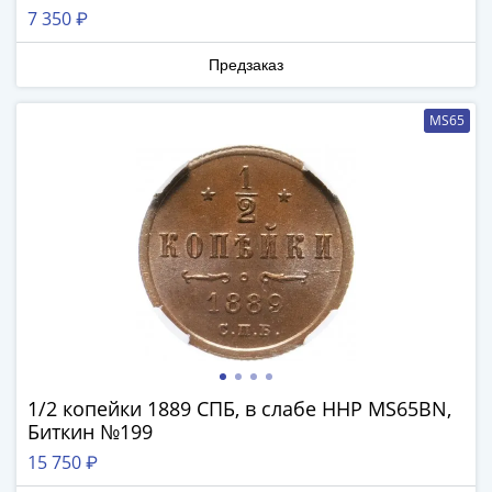
Нижегородско-
7 350 ₽
Суздальское
княжество
Предзаказ
(1383-
1431)
MS65
США
Регулярные
выпуски
Доллары
Сакагавеи
(индианка)
Доллары
инновации
Президентские
доллары
Квотеры
1/2 копейки 1889 СПБ, в слабе ННР MS65BN,
(парки)
Биткин №199
Квотеры
15 750 ₽
(штаты)