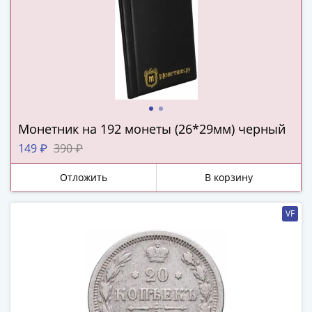
(1727-
1729)
Екатерина
I
(1725-
1727)
Петр
I
Монетник на 192 монеты (26*29мм) черный
(1700-
149 ₽
390 ₽
1725)
Наборы
Отложить
В корзину
и
коллекции
VF
Монеты
Древней
Руси
Иван
V