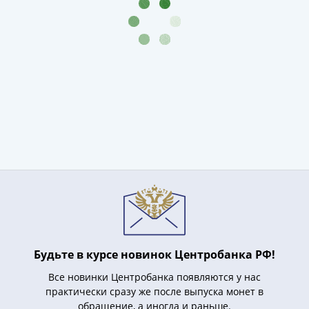
Азия
Америка
Африка
Европа
СНГ
и
страны
Балтии
Смешанные
лоты
Другие
страны
Банкноты
СССР
1917
Будьте в курсе новинок Центробанка РФ!
-
1923
Все новинки Центробанка появляются у нас
1917
практически сразу же после выпуска монет в
обращение, а иногда и раньше.