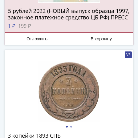
ЧМ
по
5 рублей 2022 (НОВЫЙ выпуск образца 1997,
футболу
законное платежное средство ЦБ РФ) ПРЕСС
2018
1 ₽
199 ₽
Крымские
события
Отложить
В корзину
Архитектура
Красная
VF
книга
Личности
Мультипликация
События
Серебряные
и
золотые
Города
трудовой
доблести
Освобожденные
3 копейки 1893 СПБ