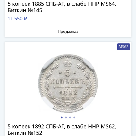
5 копеек 1885 СПБ-АГ, в слабе ННР MS64,
III
Биткин №145
(1505-­
11 550 ₽
1533)
Иван
Предзаказ
III
(1462-­
MS62
1505)
Василий
II
Темный
(1425-­
1462)
Псков
(1425-­
1510)
Новгород
(1420-­
5 копеек 1892 СПБ-АГ, в слабе ННР MS62,
1478)
Биткин №152