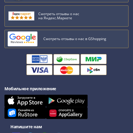
акции
Чеки
Смотреть отзывы о нас
на Яндекс.Маркете
и
купоны
ВНЕШПОСЫЛТОРГ
Смотреть отзывы о нас в GShopping
Дорожные
Круизные
Отрезные
Отрезные
(серия
Д)
Другие
Мобильное приложение
Наборы
и
коллекции
Напишите нам