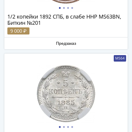
IV
Шуйский
1/2 копейки 1892 СПБ, в слабе ННР MS63BN,
(1606-­
Биткин №201
1610)
Борис
9 000 ₽
Годунов
Предзаказ
(1598-­
1605)
Фёдор
MS64
I
Иванович
(1584-­
1598)
Иван
IV
Грозный
(1533-
1584)
Василий