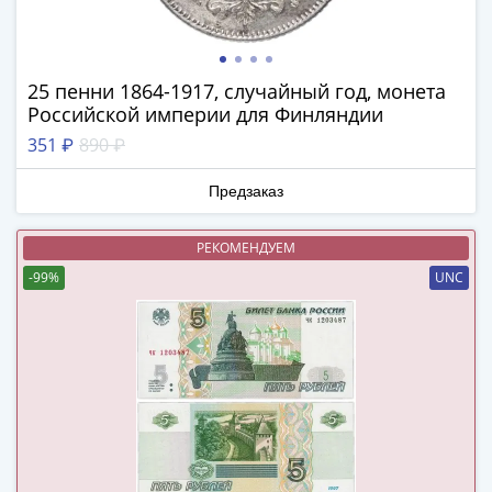
в
ВОВ
75
25 пенни 1864-1917, случайный год, монета
лет
Российской империи для Финляндии
Победы
351 ₽
890 ₽
в
ВОВ
Предзаказ
Человек
труда
РЕКОМЕНДУЕМ
Города-
-99%
UNC
герои
Оружие
Великой
Победы
Олимпиада
в
Сочи
2014