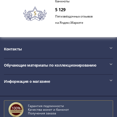
банкноты
1991
Гражданская
5 129
война
Пятизвёздочных отзывов
Банкноты
на Яндекс.Маркете
царской
России
Частные
выпуски
Контакты
Банкноты
с
красивыми
Обучающие материалы по коллекционированию
номерами
Лотерейные
Информация о магазине
билеты
Евросувенир
"0
евро"
Гарантия подлинности
Облигации
Качества монет и банкнот
Получения заказа
и