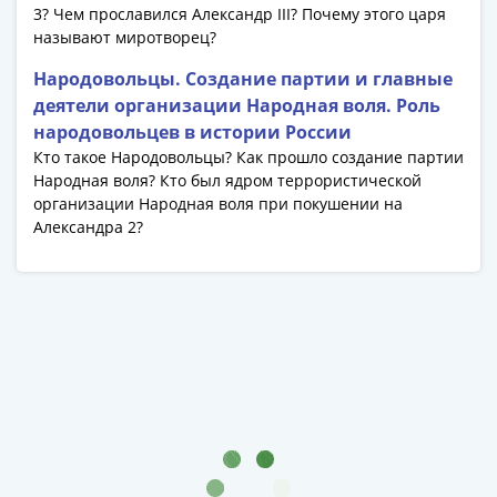
3? Чем прославился Александр III? Почему этого царя
акции
называют миротворец?
Чеки
и
Народовольцы. Создание партии и главные
купоны
деятели организации Народная воля. Роль
ВНЕШПОСЫЛТОРГ
народовольцев в истории России
Дорожные
Кто такое Народовольцы? Как прошло создание партии
Круизные
Народная воля? Кто был ядром террористической
Отрезные
организации Народная воля при покушении на
Александра 2?
Отрезные
(серия
Д)
Другие
Наборы
и
коллекции