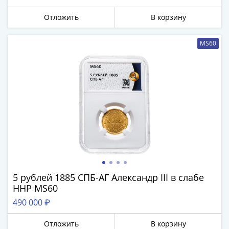
Города-
столицы
Отложить
В корзину
Европы
Наборы
MS60
и
коллекции
Монеты
СССР
и
РСФСР
РСФСР
и
СССР
(1921-
1958)
5 рублей 1885 СПБ-АГ Александр III в слабе
ННР MS60
СССР
и
490 000 ₽
ГКЧП
Отложить
В корзину
(1961