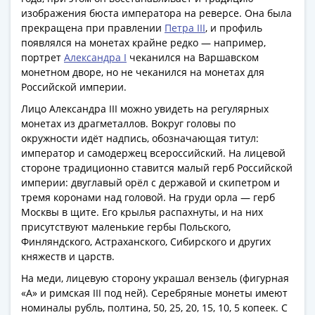
1918
изображения бюста императора на реверсе. Она была
1919
прекращена при правлении
Петра III
, и профиль
-
появлялся на монетах крайне редко — например,
1920гг
портрет
Александра I
чеканился на Варшавском
1921
монетном дворе, но не чеканился на монетах для
1922
Российской империи.
1923
Лицо Александра III можно увидеть на регулярных
1924
монетах из драгметаллов. Вокруг головы по
-
окружности идёт надпись, обозначающая титул:
1932
император и самодержец всероссийский. На лицевой
1934
стороне традиционно ставится малый герб Российской
империи: двуглавый орёл с державой и скипетром и
1937
тремя коронами над головой. На груди орла — герб
1938
Москвы в щите. Его крылья распахнуты, и на них
1947
присутствуют маленькие гербы Польского,
(1957)
Финляндского, Астраханского, Сибирского и других
1961
княжеств и царств.
(по
На меди, лицевую сторону украшал вензель (фигурная
Засько)
«А» и римская III под ней). Серебряные монеты имеют
1961
номиналы рубль, полтина, 50, 25, 20, 15, 10, 5 копеек. С