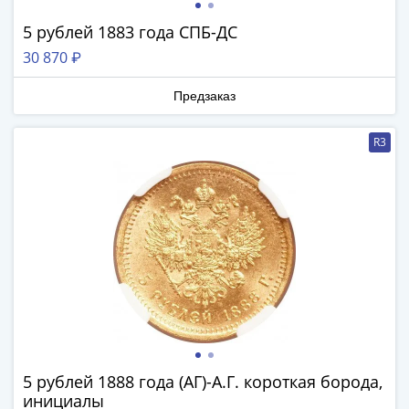
III
5 рублей 1883 года СПБ-ДС
(1505-­
30 870 ₽
1533)
Иван
Предзаказ
III
(1462-­
R3
1505)
Василий
II
Темный
(1425-­
1462)
Псков
(1425-­
1510)
Новгород
(1420-­
5 рублей 1888 года (АГ)-А.Г. короткая борода,
1478)
инициалы