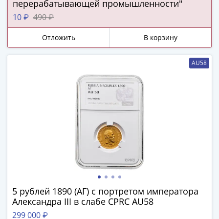
ЧМ
перерабатывающей промышленности"
по
10 ₽
490 ₽
футболу
2018
Отложить
В корзину
Крымские
события
AU58
Архитектура
Красная
книга
Личности
Мультипликация
События
Серебряные
и
золотые
Города
трудовой
5 рублей 1890 (АГ) с портретом императора
доблести
Александра III в слабе CPRC AU58
Освобожденные
299 000 ₽