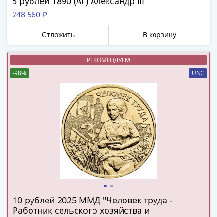
5 рублей 1890 (АГ) Александр III
в
248 560 ₽
ВОВ
75
Отложить
В корзину
лет
Победы
РЕКОМЕНДУЕМ
в
-98%
UNC
ВОВ
Человек
труда
Города-
герои
Оружие
Великой
Победы
Олимпиада
в
Сочи
10 рублей 2025 ММД "Человек труда -
2014
Работник сельского хозяйства и