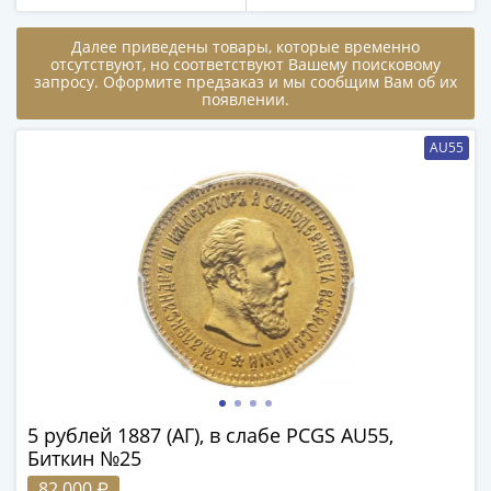
-
1991)
Далее приведены товары, которые временно
отсутствуют, но соответствуют Вашему поисковому
Юбилейные
запросу. Оформите предзаказ и мы сообщим Вам об их
и
появлении.
памятные
Наборы
AU55
и
коллекции
Монеты
Российской
империи
Николай
II
(1894-
1917)
Александр
5 рублей 1887 (АГ), в слабе PCGS AU55,
III
Биткин №25
(1881-
82 000 ₽