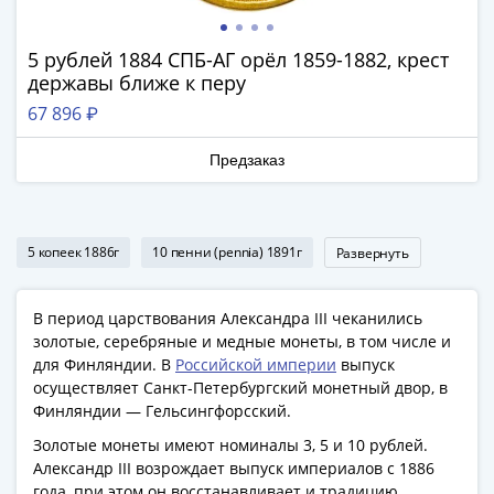
Азия
Америка
5 рублей 1884 СПБ-АГ орёл 1859-1882, крест
Африка
державы ближе к перу
Европа
67 896 ₽
СНГ
и
Предзаказ
страны
Балтии
Смешанные
5 копеек 1886г
10 пенни (pennia) 1891г
лоты
Развернуть
Другие
страны
В период царствования Александра III чеканились
Банкноты
золотые, серебряные и медные монеты, в том числе и
СССР
для Финляндии. В
Российской империи
выпуск
1917
осуществляет Санкт-Петербургский монетный двор, в
Финляндии — Гельсингфорсский.
-
1923
Золотые монеты имеют номиналы 3, 5 и 10 рублей.
1917
Александр III возрождает выпуск империалов с 1886
года, при этом он восстанавливает и традицию