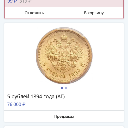
99 ₽
319 ₽
Наборы
Другие
Отложить
В корзину
ЕВРО
Германия
Евросоюз
ФРГ
ГДР
Третий
рейх
Веймарская
республика
Нотгельды
Германская
империя
5 рублей 1894 года (АГ)
Бавария
76 000 ₽
Данциг
Пруссия
Предзаказ
Саар
Священная