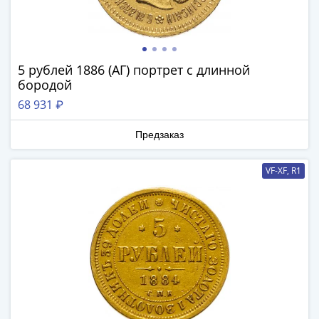
Банкноты
РФ
1992
1993
5 рублей 1886 (АГ) портрет с длинной
1994
бородой
1995
68 931 ₽
1997
2001
Предзаказ
2004
2010
VF-XF, R1
2017
2022-
2025
Памятные
Банкноты
мира
Австралия
и
Океания