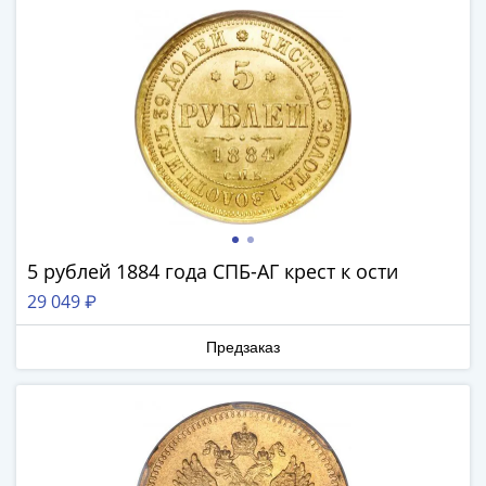
Римская
империя
Другие
Приднестровье
Украина
Монеты
мира
Австралия
и
Океания
5 рублей 1884 года СПБ-АГ крест к ости
Азия
29 049 ₽
Америка
Африка
Предзаказ
Европа
Другие
страны
Смешанные
лоты