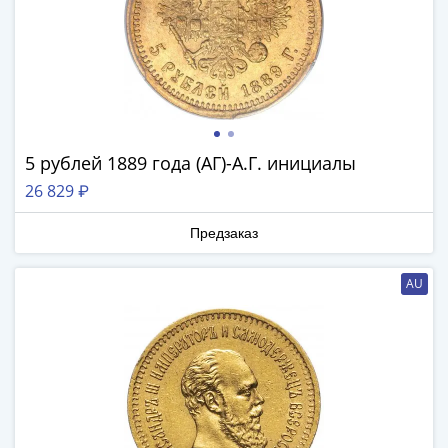
Антика
и
средневековье
Древняя
Греция
Древний
Рим
5 рублей 1889 года (АГ)-А.Г. инициалы
Византия
26 829 ₽
Золотая
Орда
Предзаказ
Крымское
ханство
AU
Речь
Посполитая
Священная
Римская
империя
Другие
Банкноты