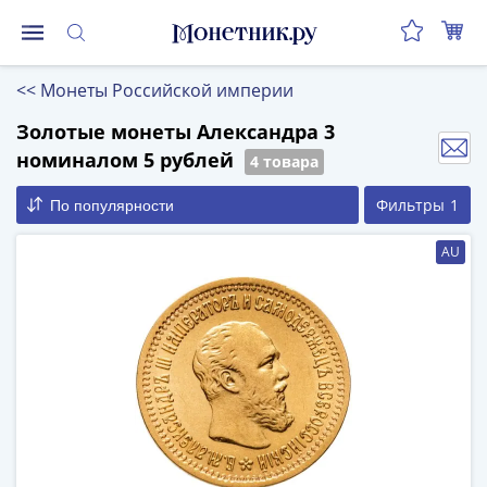
Монеты
<<
Монеты Российской империи
Монеты
Российской
Золотые монеты Александра 3
Федерации
номиналом 5 рублей
4 товара
Регулярные
Фильтры
1
По популярности
выпуски
до
AU
реформы
(1992-
1993)
после
реформы
(1997-
нв)
Юбилейные
и