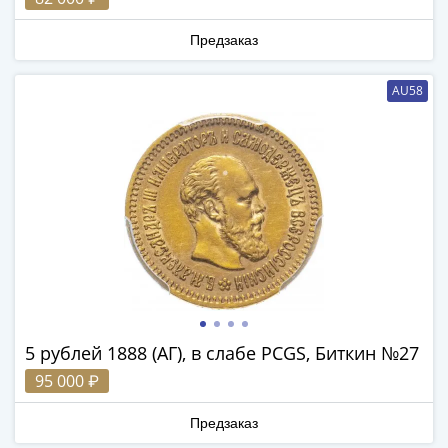
1894)
Александр
Предзаказ
II
(1854-
AU58
1881)
Николай
I
(1826-
1855)
Александр
I
(1801-
1825)
Павел
I
5 рублей 1888 (АГ), в слабе PCGS, Биткин №27
(1796-
95 000 ₽
1801)
Екатерина
Предзаказ
II