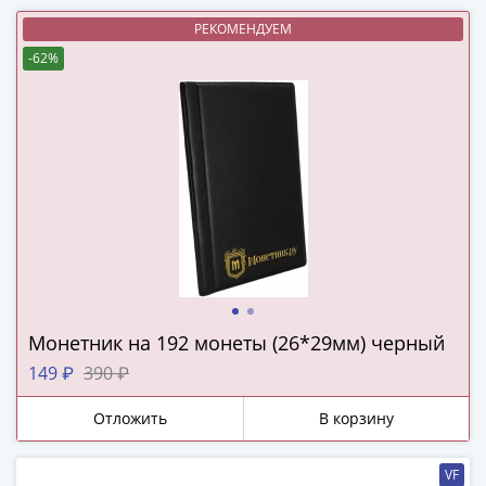
(1762-
РЕКОМЕНДУЕМ
1796)
Петр
-62%
III
(1762-
1762)
Елизавета
(1741-
1762)
Иоанн
Антонович
(1740-
1741)
Монетник на 192 монеты (26*29мм) черный
Анна
Иоанновна
149 ₽
390 ₽
(1730-
Отложить
В корзину
1740)
Петр
II
VF