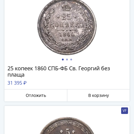
Нижегородско-
Суздальское
княжество
(1383-
1431)
США
Регулярные
выпуски
Доллары
Сакагавеи
25 копеек 1860 СПБ-ФБ Св. Георгий без
(индианка)
плаща
Доллары
31 395 ₽
инновации
Президентские
Отложить
В корзину
доллары
Квотеры
VF
(парки)
Квотеры
(штаты)