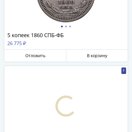
Римская
империя
Другие
Приднестровье
Украина
5 копеек 1860 СПБ-ФБ
Монеты
26 775 ₽
мира
Австралия
Отложить
В корзину
и
Океания
F
Азия
Америка
Африка
Европа
Другие
страны
Смешанные
лоты