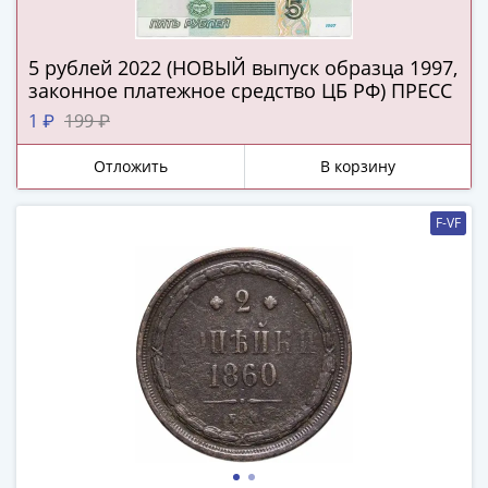
(1727-
1729)
5 рублей 2022 (НОВЫЙ выпуск образца 1997,
Екатерина
законное платежное средство ЦБ РФ) ПРЕСС
I
1 ₽
199 ₽
(1725-
1727)
Отложить
В корзину
Петр
I
F-VF
(1700-
1725)
Наборы
и
коллекции
Монеты
Древней
Руси
Иван
V