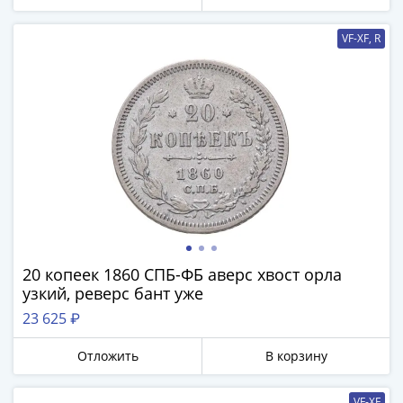
Города-
столицы
VF-XF, R
Европы
Наборы
и
коллекции
Монеты
СССР
и
РСФСР
РСФСР
и
СССР
20 копеек 1860 СПБ-ФБ аверс хвост орла
(1921-
узкий, реверс бант уже
1958)
23 625 ₽
СССР
и
Отложить
В корзину
ГКЧП
(1961
VF-XF