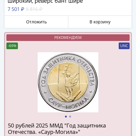
широкий, реверс бант шире
в
7 501 ₽
8 816 ₽
ВОВ
75
Отложить
В корзину
лет
Победы
РЕКОМЕНДУЕМ
в
-69%
UNC
ВОВ
Человек
труда
Города-
герои
Оружие
Великой
Победы
Олимпиада
в
Сочи
50 рублей 2025 ММД "Год защитника
2014
Отечества. «Саур-Могила»"