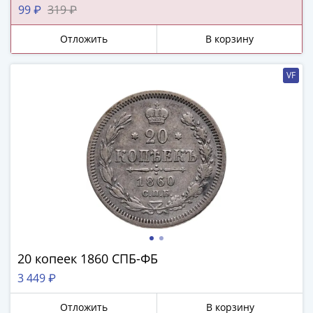
ЧМ
99 ₽
319 ₽
по
футболу
Отложить
В корзину
2018
Крымские
VF
события
Архитектура
Красная
книга
Личности
Мультипликация
События
Серебряные
и
золотые
Города
20 копеек 1860 СПБ-ФБ
трудовой
3 449 ₽
доблести
Освобожденные
Отложить
В корзину