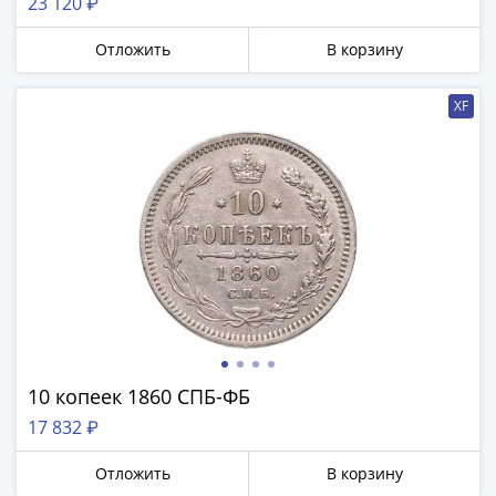
23 120 ₽
IV
Шуйский
Отложить
В корзину
(1606-­
1610)
XF
Борис
Годунов
(1598-­
1605)
Фёдор
I
Иванович
(1584-­
1598)
Иван
IV
10 копеек 1860 СПБ-ФБ
Грозный
17 832 ₽
(1533-
1584)
Отложить
В корзину
Василий