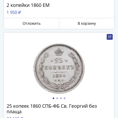
и
2 копейки 1860 ЕМ
Петр
1 950 ₽
I
(1682-
Отложить
В корзину
1717)
Федор
XF
III
Алексеевич
(1676-
1682)
Алексей
Михайлович
(1645-
1676)
Михаил
Федорович
(1613-
25 копеек 1860 СПБ-ФБ Св. Георгий без
1645)
плаща
Василий