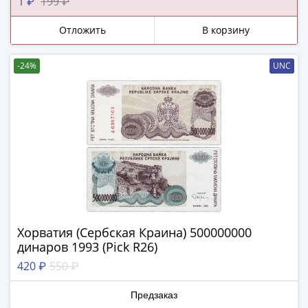
и
1 ₽
199 ₽
Петр
Отложить
В корзину
I
(1682-
1717)
-24%
UNC
Федор
III
Алексеевич
(1676-
1682)
Алексей
Михайлович
(1645-
1676)
Михаил
Хорватия (Сербская Краина) 500000000
динаров 1993 (Pick R26)
Федорович
(1613-
420 ₽
550 ₽
1645)
Василий
Предзаказ