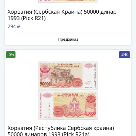
в
Хорватия (Сербская Краина) 50000 динар
ВОВ
1993 (Pick R21)
75
294 ₽
лет
Победы
Предзаказ
в
ВОВ
-5%
UNC
Человек
труда
Города-
герои
Оружие
Великой
Победы
Олимпиада
в
Сочи
Хорватия (Республика Сербская краина)
2014
50000 динаров 1993 (Pick R21a)