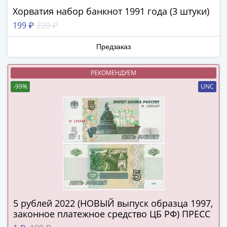
(1727-
Хорватия набор банкнот 1991 года (3 штуки)
1729)
199 ₽
220 ₽
Екатерина
I
Предзаказ
(1725-
1727)
РЕКОМЕНДУЕМ
Петр
-99%
UNC
I
(1700-
1725)
Наборы
и
коллекции
Монеты
Древней
Руси
Иван
5 рублей 2022 (НОВЫЙ выпуск образца 1997,
законное платежное средство ЦБ РФ) ПРЕСС
V