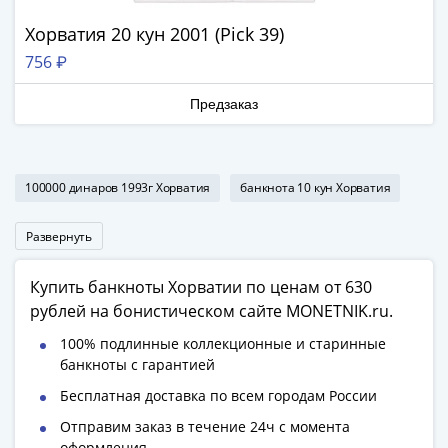
Наборы
Другие
Хорватия 20 кун 2001 (Pick 39)
ЕВРО
756 ₽
Германия
Евросоюз
Предзаказ
ФРГ
ГДР
Третий
100000 динаров 1993г Хорватия
банкнота 10 кун Хорватия
рейх
Веймарская
Развернуть
республика
Нотгельды
Купить банкноты Хорватии по ценам от 630
Германская
рублей на бонистическом сайте MONETNIK.ru.
империя
Бавария
100% подлинные коллекционные и старинные
банкноты с гарантией
Данциг
Пруссия
Бесплатная доставка по всем городам России
Саар
Отправим заказ в течение 24ч с момента
Священная
оформления