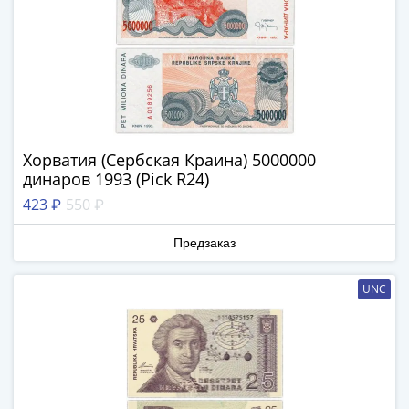
III
(1505-­
1533)
Иван
III
(1462-­
1505)
Хорватия (Сербская Краина) 5000000
Василий
динаров 1993 (Pick R24)
II
423 ₽
550 ₽
Темный
(1425-­
Предзаказ
1462)
Псков
UNC
(1425-­
1510)
Новгород
(1420-­
1478)