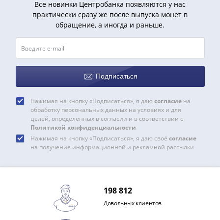
Все новинки Центробанка появляются у нас
Азия
практически сразу же после выпуска монет в
Америка
обращение, а иногда и раньше.
Африка
Европа
СНГ
и
Подписаться
страны
Балтии
Смешанные
Нажимая на кнопку «Подписаться», я даю
согласие
на
обработку персональных данных на условиях и для
лоты
целей, определенных в согласии и в соответствии с
Другие
Политикой конфиденциальности
страны
Нажимая на кнопку «Подписаться», я даю своё
согласие
на получение информационной и рекламной рассылки
Банкноты
СССР
1917
-
198 812
1923
Довольных клиентов
1917