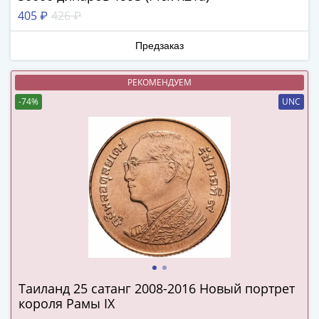
ЧМ
405 ₽
426 ₽
по
футболу
Предзаказ
2018
Крымские
РЕКОМЕНДУЕМ
события
Архитектура
-74%
UNC
Красная
книга
Личности
Мультипликация
События
Серебряные
и
золотые
Города
трудовой
Таиланд 25 сатанг 2008-2016 Новый портрет
доблести
короля Рамы IX
Освобожденные