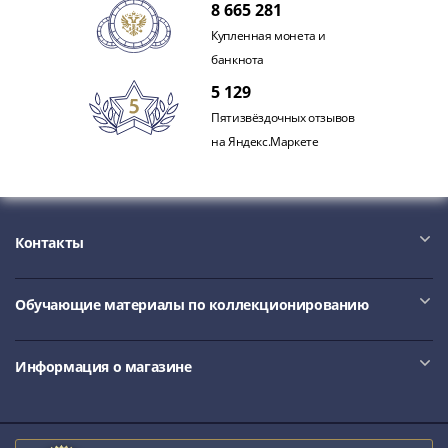
1918
8 665 281
1919
Купленная монета и
-
банкнота
1920гг
5 129
1921
1922
Пятизвёздочных отзывов
1923
на Яндекс.Маркете
1924
-
1932
1934
Контакты
1937
1938
Обучающие материалы по коллекционированию
1947
(1957)
1961
Информация о магазине
(по
Засько)
1961