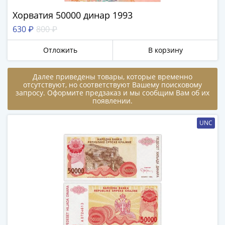
памятные
Хорватия 50000 динар 1993
Биметаллические
(10р)
630 ₽
800 ₽
ГВС
Отложить
В корзину
и
аналогичные
(10р)
Далее приведены товары, которые временно
отсутствуют, но соответствуют Вашему поисковому
200
запросу. Оформите предзаказ и мы сообщим Вам об их
лет
появлении.
Победы
UNC
1812
50
лет
Победы
в
ВОВ
70
лет
Победы