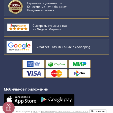
1991
Гарантия подлинности
Качества монет и банкнот
Гражданская
Получения заказа
война
Банкноты
царской
Смотреть отзывы о нас
на Яндекс.Маркете
России
Частные
выпуски
Смотреть отзывы о нас в GShopping
Банкноты
с
красивыми
номерами
Лотерейные
билеты
Евросувенир
Мобильное приложение
"0
евро"
Облигации
и
Мы используем
куки
и
рекомендательные технологии
Я согласен