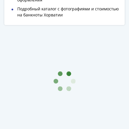
Римская
Подробный каталог с фотографиями и стоимостью
империя
на банкноты Хорватии
Другие
Приднестровье
Украина
Монеты
мира
Австралия
и
Океания
Азия
Америка
Африка
Европа
Другие
страны
Смешанные
лоты