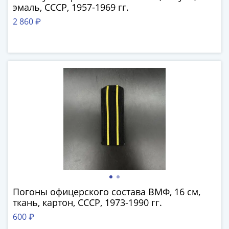
(1762-
эмаль, СССР, 1957-1969 гг.
1796)
2 860 ₽
Петр
III
(1762-
1762)
Елизавета
(1741-
1762)
Иоанн
Антонович
(1740-
1741)
Анна
Иоанновна
(1730-
Погоны офицерского состава ВМФ, 16 см,
1740)
ткань, картон, СССР, 1973-1990 гг.
Петр
600 ₽
II