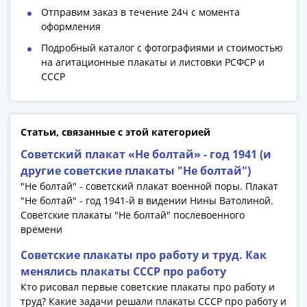
Римская
Отправим заказ в течение 24ч с момента
империя
оформления
Другие
Подробный каталог с фотографиями и стоимостью
Приднестровье
на агитационные плакаты и листовки РСФСР и
Украина
СССР
Монеты
мира
Австралия
Статьи, связанные с этой категорией
и
Советский плакат «Не болтай» - год 1941 (и
Океания
другие советские плакаты "Не болтай")
Азия
"Не болтай" - советский плакат военной поры. Плакат
Америка
"Не болтай" - год 1941-й в видении Нины Ватолиной.
Африка
Советские плакаты "Не болтай" послевоенного
Европа
времени
Другие
Советские плакаты про работу и труд. Как
страны
менялись плакаты СССР про работу
Смешанные
Кто рисовал первые советские плакаты про работу и
лоты
труд? Какие задачи решали плакаты СССР про работу и