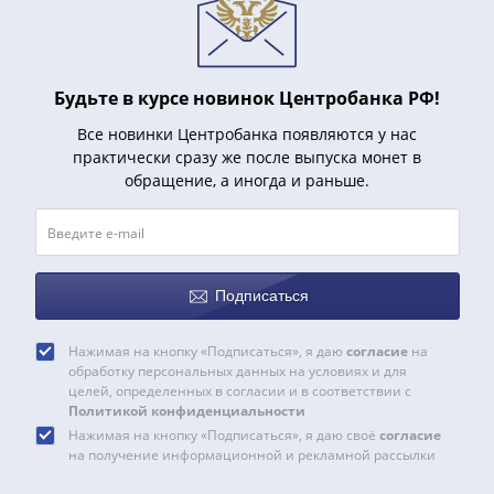
1918
1919
-
1920гг
Будьте в курсе новинок Центробанка РФ!
1921
1922
Все новинки Центробанка появляются у нас
1923
практически сразу же после выпуска монет в
обращение, а иногда и раньше.
1924
-
1932
1934
1937
Подписаться
1938
1947
Нажимая на кнопку «Подписаться», я даю
согласие
на
(1957)
обработку персональных данных на условиях и для
целей, определенных в согласии и в соответствии с
1961
Политикой конфиденциальности
(по
Нажимая на кнопку «Подписаться», я даю своё
согласие
Засько)
на получение информационной и рекламной рассылки
1961