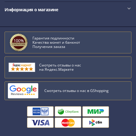
акции
Информация о магазине
Чеки
и
купоны
Арктикуголь
Гарантия подлинности
ВНЕШПОСЫЛТОРГ
Качества монет и банкнот
Получения заказа
Дорожные
Круизные
Отрезные
Смотреть отзывы о нас
на Яндекс.Маркете
Отрезные
(серия
Д)
Смотреть отзывы о нас в GShopping
Другие
Наборы
и
коллекции