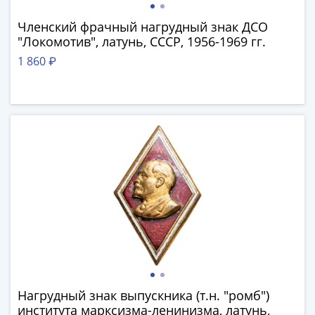
1894)
Александр
Членский фрачный нагрудный знак ДСО
II
"Локомотив", латунь, СССР, 1956-1969 гг.
(1854-
1 860 ₽
1881)
Николай
I
(1826-
1855)
Александр
I
(1801-
1825)
Павел
I
(1796-
1801)
Екатерина
Нагрудный знак выпускника (т.н. "ромб")
II
института марксизма-ленинизма, латунь,