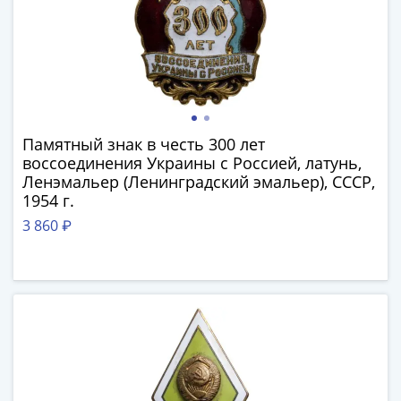
III
(1505-­
1533)
Иван
III
(1462-­
1505)
Памятный знак в честь 300 лет
воссоединения Украины с Россией, латунь,
Василий
Ленэмальер (Ленинградский эмальер), СССР,
II
1954 г.
Темный
3 860 ₽
(1425-­
1462)
Псков
(1425-­
1510)
Новгород
(1420-­
1478)