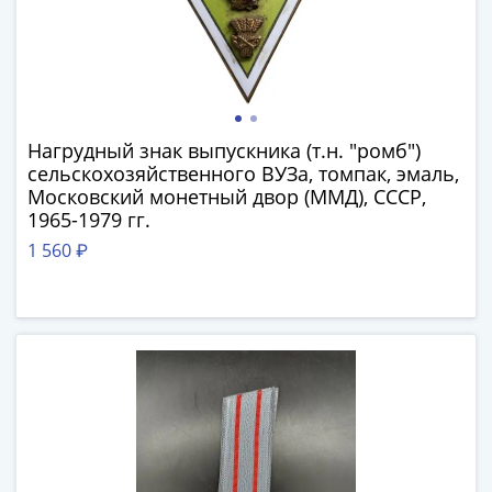
Нижегородско-
Суздальское
княжество
(1383-
1431)
США
Нагрудный знак выпускника (т.н. "ромб")
Регулярные
сельскохозяйственного ВУЗа, томпак, эмаль,
выпуски
Московский монетный двор (ММД), СССР,
Доллары
1965-1979 гг.
Сакагавеи
1 560 ₽
(индианка)
Доллары
инновации
Президентские
доллары
Квотеры
(парки)
Квотеры
(штаты)