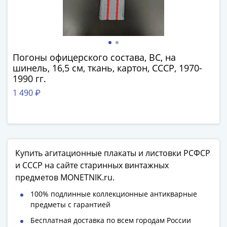
Наборы
Другие
ЕВРО
Германия
Евросоюз
Погоны офицерского состава, ВС, на
ФРГ
шинель, 16,5 см, ткань, картон, СССР, 1970-
ГДР
1990 гг.
Третий
1 490 ₽
рейх
Веймарская
республика
Нотгельды
Германская
Купить агитационные плакаты и листовки РСФСР
империя
и СССР на сайте старинных винтажных
Бавария
предметов MONETNIK.ru.
Данциг
100% подлинные коллекционные антикварные
Пруссия
предметы с гарантией
Саар
Бесплатная доставка по всем городам России
Священная