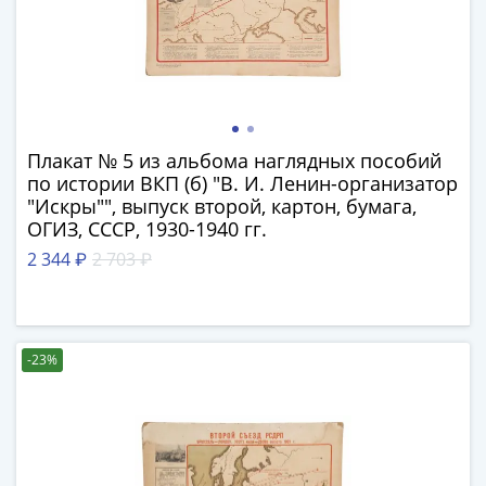
памятные
Биметаллические
(10р)
ГВС
и
аналогичные
Получите бесплатно набор всех 18
Плакат № 5 из альбома наглядных пособий
(10р)
новинок ЦБ России 2026 года!
по истории ВКП (б) "В. И. Ленин-организатор
200
"Искры"", выпуск второй, картон, бумага,
С бесплатной доставкой в любой город РФ!
лет
ОГИЗ, СССР, 1930-1940 гг.
✅ являются законным платёжным
Победы
2 344 ₽
2 703 ₽
средством
1812
50
Получить бесплатно набор новинок
лет
Победы
-23%
в
Мне не нужны подарки
ВОВ
70
лет
Победы