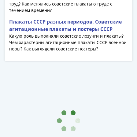
Антика
труд? Как менялись советские плакаты о труде с
и
течением времени?
средневековье
Плакаты СССР разных периодов. Советские
Древняя
агитационные плакаты и постеры СССР
Греция
Какую роль выполняли советские лозунги и плакаты?
Древний
Чем характерны агитационные плакаты СССР военной
Рим
поры? Как выглядели советские постеры?
Византия
Золотая
Орда
Крымское
ханство
Речь
Посполитая
Священная
Римская
империя
Другие
Банкноты