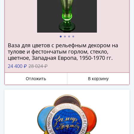
ЧМ
по
футболу
2018
Крымские
события
Архитектура
Ваза для цветов с рельефным декором на
Красная
тулове и фестончатым горлом, стекло,
книга
цветное, Западная Европа, 1950-1970 гг.
Личности
24 400 ₽
28 024 ₽
Мультипликация
События
Отложить
В корзину
Серебряные
и
золотые
Города
трудовой
доблести
Освобожденные