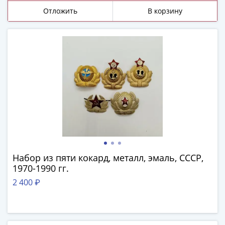
и
Отложить
В корзину
Петр
I
(1682-
1717)
Федор
III
Алексеевич
(1676-
1682)
Алексей
Михайлович
(1645-
1676)
Набор из пяти кокард, металл, эмаль, СССР,
1970-1990 гг.
Михаил
Федорович
2 400 ₽
(1613-
1645)
Василий