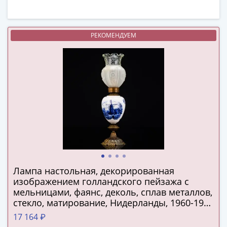
(1727-
1729)
Екатерина
РЕКОМЕНДУЕМ
I
(1725-
1727)
Петр
I
(1700-
1725)
Наборы
и
коллекции
Монеты
Лампа настольная, декорированная
Древней
изображением голландского пейзажа с
Руси
мельницами, фаянс, деколь, сплав металлов,
стекло, матирование, Нидерланды, 1960-1990
Иван
гг.
V
17 164 ₽