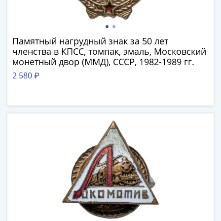
-
1991)
Юбилейные
Памятный нагрудный знак за 50 лет
и
членства в КПСС, томпак, эмаль, Московский
памятные
монетный двор (ММД), СССР, 1982-1989 гг.
Наборы
2 580 ₽
и
коллекции
Монеты
Российской
империи
Николай
II
(1894-
1917)
Александр
III
(1881-