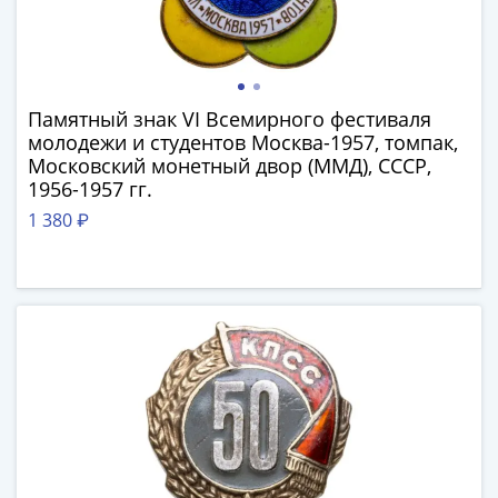
Города-
столицы
Европы
Наборы
и
Памятный знак VI Всемирного фестиваля
молодежи и студентов Москва-1957, томпак,
коллекции
Московский монетный двор (ММД), СССР,
Монеты
1956-1957 гг.
СССР
1 380 ₽
и
РСФСР
РСФСР
и
СССР
(1921-
1958)
СССР
и
ГКЧП
(1961