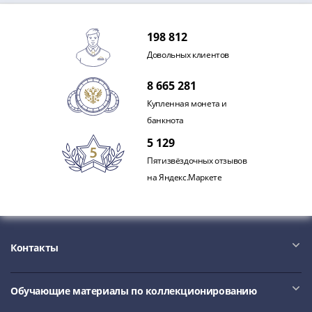
1991
Гражданская
198 812
война
Банкноты
Довольных клиентов
царской
8 665 281
России
Купленная монета и
Частные
банкнота
выпуски
Банкноты
5 129
с
Пятизвёздочных отзывов
красивыми
на Яндекс.Маркете
номерами
Лотерейные
билеты
Евросувенир
Контакты
"0
евро"
Облигации
Обучающие материалы по коллекционированию
и