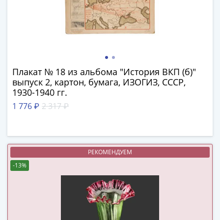
в
ВОВ
75
лет
Победы
в
Плакат № 18 из альбома "История ВКП (б)"
ВОВ
выпуск 2, картон, бумага, ИЗОГИЗ, СССР,
Человек
1930-1940 гг.
труда
1 776 ₽
2 317 ₽
Города-
герои
Оружие
Великой
РЕКОМЕНДУЕМ
Победы
-13%
Олимпиада
в
Сочи
2014