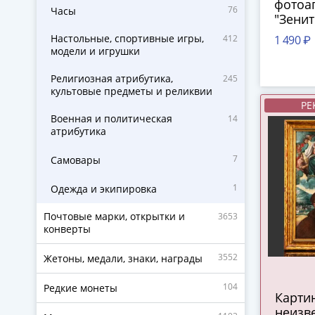
фотоа
76
Часы
"Зенит
Красн
Настольные, спортивные игры,
412
1 490 ₽
механ
модели и игрушки
(КМЗ),
1990 гг
Религиозная атрибутика,
245
культовые предметы и реликвии
РЕ
Военная и политическая
14
атрибутика
7
Самовары
1
Одежда и экипировка
Почтовые марки, открытки и
3653
конверты
3552
Жетоны, медали, знаки, награды
104
Редкие монеты
Карти
неизв