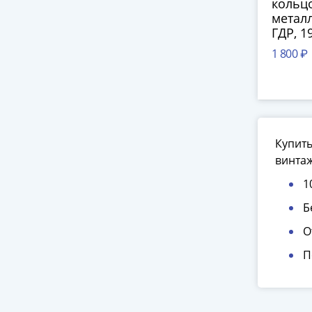
кольцо
металл
ГДР, 1
1 800 ₽
Купить
винта
1
Б
О
П