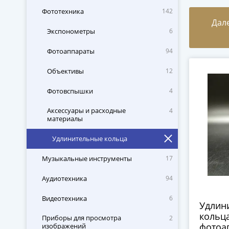
Фототехника
142
Дал
Экспонометры
6
Фотоаппараты
94
Объективы
12
Фотовспышки
4
Аксессуары и расходные
4
материалы
Удлинительные кольца
Музыкальные инструменты
17
Аудиотехника
94
Видеотехника
6
Удлин
кольца
Приборы для просмотра
2
фотоа
изображений