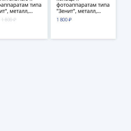
оаппаратам типа
фотоаппаратам типа
ит", металл,
"Зенит", металл,
сногорский
пластик, СССР, 1970-
1 800 ₽
1 800 ₽
нический завод
1990 гг.
), СССР, 1960-
 гг.