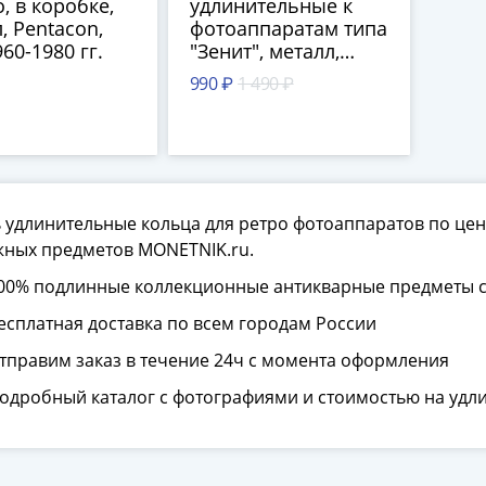
, в коробке,
удлинительные к
, Pentacon,
фотоаппаратам типа
960-1980 гг.
"Зенит", металл,
Красногорский
990 ₽
1 490 ₽
механический завод
(КМЗ), СССР, 1974 г.
 удлинительные кольца для ретро фотоаппаратов по цен
жных предметов MONETNIK.ru.
00% подлинные коллекционные антикварные предметы с
есплатная доставка по всем городам России
тправим заказ в течение 24ч с момента оформления
одробный каталог с фотографиями и стоимостью на удл