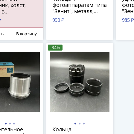
фотоаппаратам типа
фот
ик, холст,
"Зенит", металл,
"Зен
 в
Красногорский
Кра
менной раме,
990 ₽
985 ₽
₽
механический завод
меха
ная Европа,
(КМЗ), СССР, 1974 г.
(КМЗ
890 гг.
ть
В корзину
1990
-34%
ительное
Кольца