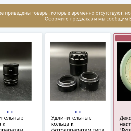
ее приведены товары, которые временно отсутствуют, но
Оформите предзаказ и мы сообщим В
ительные
Удлинительные
Дек
 к
кольца к
нас
ппаратам
фотоаппаратам типа
"Во