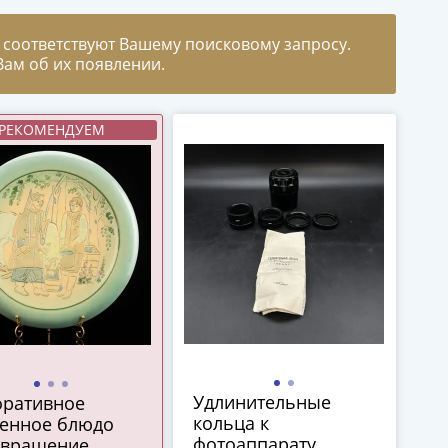
 соответствуют Вашему поисковому запросу.
ам об их появлении.
РЕКОМЕНДУЕМ
Удлинительные
оративное
кольца к
тенное блюдо
фотоаппарату
звращение