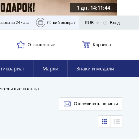
1 дн. 14:11:43
RUB
Вход
равка за 24 часа
Лёгкий возврат
Отложенные
Корзина
тиквариат
Марки
Знаки и медали
ительные кольца
Отслеживать новинки