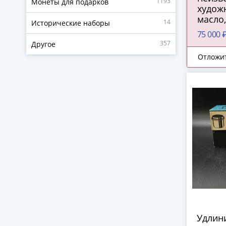
1193
Монеты для подарков
художн
масло,
14
Исторические наборы
совре
75 000 
Запад
357
Другое
1820-1
Отложи
Удлин