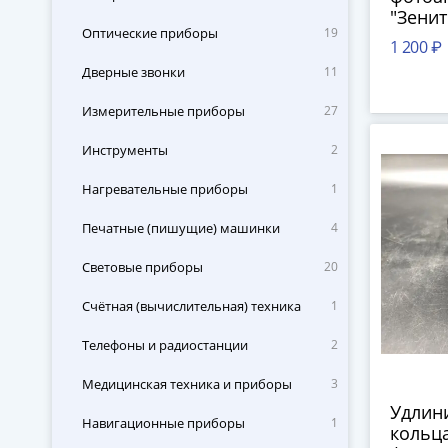
"Зенит
Оптические приборы
19
Красн
1 200 ₽
механ
Дверные звонки
11
(КМЗ), 
Измерительные приборы
27
Инструменты
2
Нагревательные приборы
1
Печатные (пишущие) машинки
4
Световые приборы
20
Счётная (вычислительная) техника
1
Телефоны и радиостанции
2
Медицинская техника и приборы
3
Удлин
Навигационные приборы
1
кольца