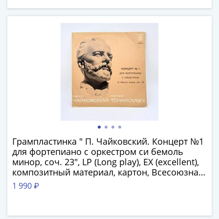
IV
Шуйский
(1606-­
1610)
Борис
Годунов
(1598-­
1605)
Фёдор
I
Иванович
(1584-­
Грампластинка " П. Чайковский. Концерт №1
1598)
для фортепиано с оркестром си бемоль
Иван
минор, соч. 23", LP (Long play), EX (excellent),
IV
композитный материал, картон, Всесоюзная
Грозный
фирма грампластинок «Мелодия», СССР, 1973
1 990 ₽
(1533-
г.
1584)
Василий