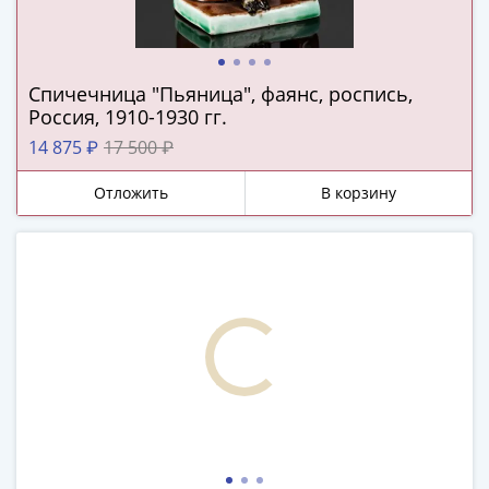
ЧМ
по
футболу
2018
Спичечница "Пьяница", фаянс, роспись,
Крымские
Россия, 1910-1930 гг.
события
14 875 ₽
17 500 ₽
Архитектура
Красная
Отложить
В корзину
книга
Личности
Мультипликация
События
Серебряные
и
золотые
Города
трудовой
доблести
Освобожденные