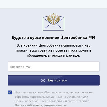
1918
1919
-
1920гг
1921
1922
1923
Будьте в курсе новинок Центробанка РФ!
1924
Все новинки Центробанка появляются у нас
-
практически сразу же после выпуска монет в
1932
обращение, а иногда и раньше.
1934
1937
1938
1947
(1957)
Подписаться
1961
(по
Нажимая на кнопку «Подписаться», я даю
согласие
на
обработку персональных данных на условиях и для
Засько)
целей, определенных в согласии и в соответствии с
1961
Политикой конфиденциальности