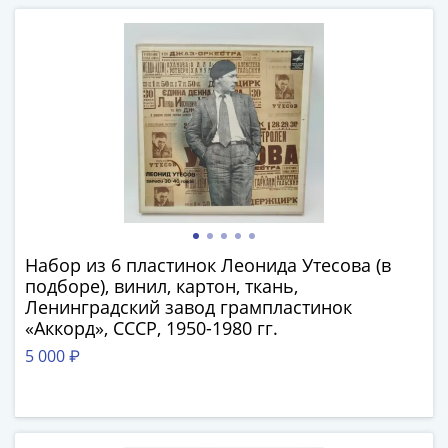
III
(1505-­
1533)
Иван
III
(1462-­
1505)
Василий
II
Темный
(1425-­
Набор из 6 пластинок Леонида Утесова (в
1462)
подборе), винил, картон, ткань,
Псков
Ленинградский завод грампластинок
«Аккорд», СССР, 1950-1980 гг.
(1425-­
1510)
5 000 ₽
Новгород
(1420-­
1478)