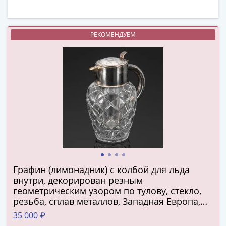
(1727-
1729)
Екатерина
РЕКОМЕНДУЕМ
I
(1725-
1727)
Петр
I
(1700-
1725)
Наборы
и
коллекции
Монеты
Графин (лимонадник) с колбой для льда
Древней
внутри, декорирован резным
Руси
геометрическим узором по тулову, стекло,
резьба, сплав металлов, Западная Европа,
Иван
1930-1950 гг.
V
35 000 ₽