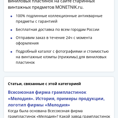
виниловых пластинок на сайте старинных
Римская
винтажных предметов MONETNIK.ru.
империя
100% подлинные коллекционные антикварные
Другие
предметы с гарантией
Приднестровье
Украина
Бесплатная доставка по всем городам России
Монеты
Отправим заказ в течение 24ч с момента
мира
оформления
Австралия
Подробный каталог с фотографиями и стоимостью
и
на винтажные клэмпы (прижимы) для виниловых
Океания
пластинок
Азия
Америка
Африка
Статьи, связанные с этой категорией
Европа
Всесоюзная фирма грампластинок
Другие
«Мелодия». История, примеры продукции,
страны
логотип фирмы «Мелодия»
Смешанные
Когда была основана Всесоюзная фирма
лоты
грампластинок «Мелодия»? Какой завод грампластинок