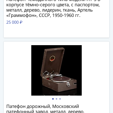
-
корпусе тёмно-серого цвета, с паспортом,
металл, дерево, лидерин, ткань, Артель
1991)
«Граммофон», СССР, 1950-1960 гг.
Юбилейные
и
25 000 ₽
памятные
Наборы
и
коллекции
Монеты
Российской
империи
Николай
II
(1894-
1917)
Александр
III
Патефон дорожный, Московский
(1881-
патефонный завод, металл, дерево,