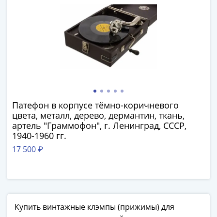
Наборы
Другие
ЕВРО
Германия
Евросоюз
ФРГ
ГДР
Третий
рейх
Патефон в корпусе тёмно-коричневого
Веймарская
цвета, металл, дерево, дермантин, ткань,
республика
артель "Граммофон", г. Ленинград, СССР,
Нотгельды
1940-1960 гг.
Германская
17 500 ₽
империя
Бавария
Данциг
Пруссия
Саар
Купить винтажные клэмпы (прижимы) для
Священная