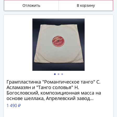
и
Отложить
В корзину
Петр
I
(1682-
1717)
Федор
III
Алексеевич
(1676-
1682)
Алексей
Михайлович
(1645-
1676)
Грампластинка "Романтическое танго" С.
Асламазян и "Танго соловья" Н.
Михаил
Богословский, композиционная масса на
Федорович
основе шеллака, Апрелевский завод
(1613-
грампластинок, СССР, 1950-1960 гг.
1 490 ₽
1645)
Василий