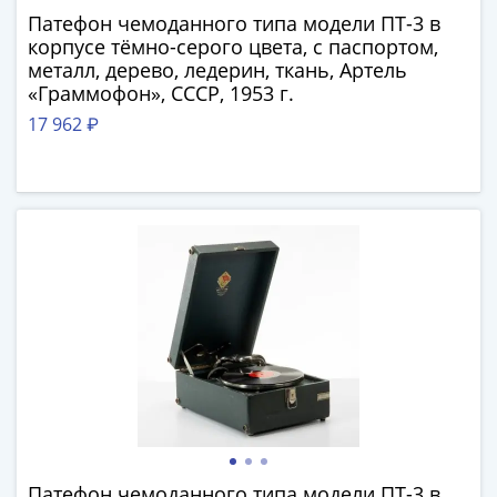
Города-
Патефон чемоданного типа модели ПТ-3 в
столицы
корпусе тёмно-серого цвета, с паспортом,
Европы
металл, дерево, ледерин, ткань, Артель
Наборы
«Граммофон», СССР, 1953 г.
и
17 962 ₽
коллекции
Монеты
СССР
и
РСФСР
РСФСР
и
СССР
(1921-
1958)
СССР
и
ГКЧП
(1961
Патефон чемоданного типа модели ПТ-3 в