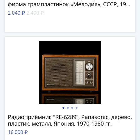
(1762-
фирма грампластинок «Мелодия», СССР, 1970
1796)
г.
2 040 ₽
2 400 ₽
Петр
III
(1762-
1762)
Елизавета
(1741-
1762)
Иоанн
Антонович
(1740-
1741)
Анна
Иоанновна
(1730-
Радиоприёмник "RE-6289", Panasonic, дерево,
1740)
пластик, металл, Япония, 1970-1980 гг.
Петр
16 000 ₽
II