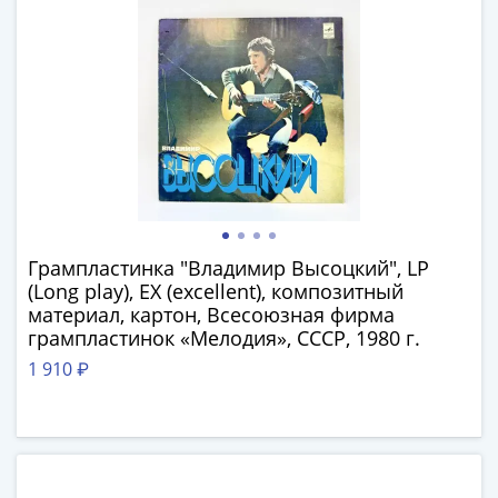
Нижегородско-
Суздальское
княжество
(1383-
1431)
США
Регулярные
выпуски
Доллары
Сакагавеи
(индианка)
Грампластинка "Владимир Высоцкий", LP
(Long play), EX (excellent), композитный
Доллары
материал, картон, Всесоюзная фирма
инновации
грампластинок «Мелодия», СССР, 1980 г.
Президентские
1 910 ₽
доллары
Квотеры
(парки)
Квотеры
(штаты)