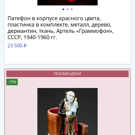
в
ВОВ
Патефон в корпусе красного цвета,
75
пластинка в комплекте, металл, дерево,
лет
дермантин, ткань, Артель «Граммофон»,
Победы
СССР, 1940-1960 гг.
в
23 500 ₽
ВОВ
Человек
труда
Города-
РЕКОМЕНДУЕМ
герои
-15%
Оружие
Великой
Победы
Олимпиада
в
Сочи
2014