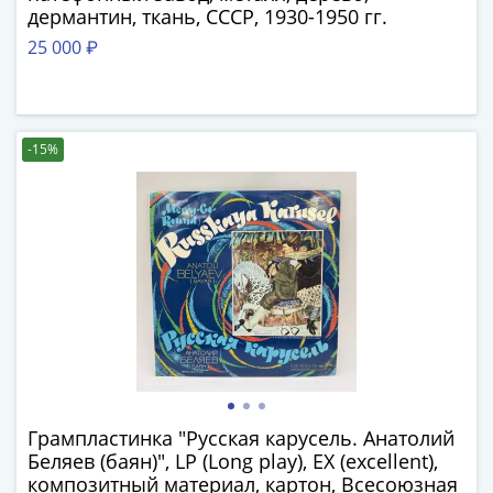
1894)
дермантин, ткань, СССР, 1930-1950 гг.
Александр
25 000 ₽
II
(1854-
1881)
Николай
-15%
I
(1826-
1855)
Александр
I
(1801-
1825)
Павел
I
(1796-
1801)
Грампластинка "Русская карусель. Анатолий
Екатерина
Беляев (баян)", LP (Long play), EX (excellent),
II
композитный материал, картон, Всесоюзная