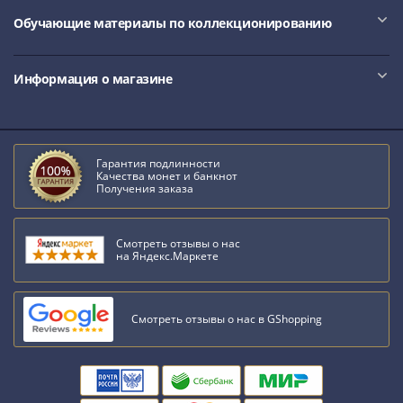
акции
Обучающие материалы по коллекционированию
Чеки
и
купоны
Информация о магазине
Арктикуголь
ВНЕШПОСЫЛТОРГ
Дорожные
Круизные
Гарантия подлинности
Качества монет и банкнот
Отрезные
Получения заказа
Отрезные
(серия
Смотреть отзывы о нас
Д)
на Яндекс.Маркете
Другие
Наборы
и
Смотреть отзывы о нас в GShopping
коллекции