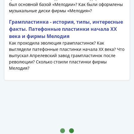
Антика
был основной базой «Мелодии»? Как были оформлены
и
музыкальные диски фирмы «Мелодия»?
средневековье
Древняя
Грампластинка - история, типы, интересные
Греция
факты. Патефонные пластинки начала XX
Древний
века и фирмы Мелодия
Рим
Как проходила эволюция грампластинок? Как
выглядели патефонные пластинки начала XX века? Что
Византия
выпускал Апрелевский завод грампластинок после
Золотая
революции? Сколько стоили пластинки фирмы
Орда
Мелодия?
Крымское
ханство
Речь
Посполитая
Священная
Римская
империя
Другие
Банкноты