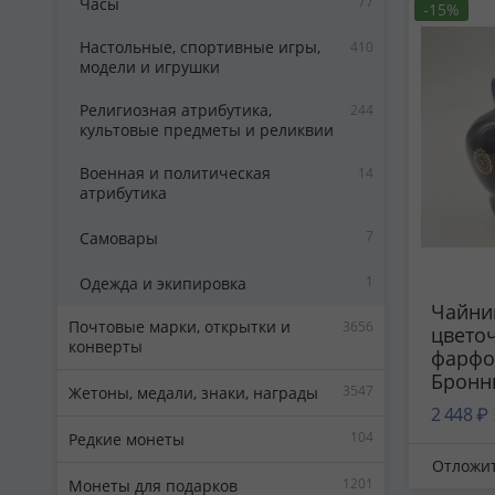
77
Часы
-15%
издел
«Возр
Настольные, спортивные игры,
410
СССР, 
модели и игрушки
Религиозная атрибутика,
244
культовые предметы и реликвии
Военная и политическая
14
атрибутика
7
Самовары
1
Одежда и экипировка
Чайни
Почтовые марки, открытки и
3656
цвето
конверты
фарфо
Бронн
3547
Жетоны, медали, знаки, награды
фарфо
2 448 ₽
издел
104
Редкие монеты
«Возр
Отложи
СССР, 
1201
Монеты для подарков