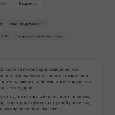
льтом,
жить
В корзину
чение,
нницкий завод
форовых
елий
од
красный хрусталь СССР
зрождение»,
, 1971-1981 гг.
р СПб
Сысертский фарфоровый завод
наблюдается явное перенасыщение, всё
ьность и уникальность современных вещей
 почти на любого человека могут произвести
нные в подарок.
зумить даже самого избалованного человека.
ар, фарфоровая фигурка с ручной росписью,
шлом или позапрошлом веке.