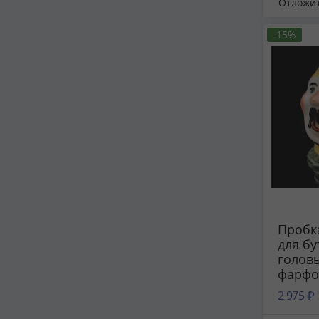
Отложи
СССР, 
-15%
Пробк
для бу
головы
фарфор
Бронн
2 975 ₽
фарфо