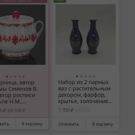
Набор из 2 парных
рница, автор
ваз с растительным
мы Семенов В.
декором, фарфор,
автор росписи
крытье, золочение,
пе Н.М.,
роспись,
ор, роспись,
1 700 ₽
1 806 ₽
5 ₽
24 500 ₽
Бронницкий завод
чение,
фарфоровых
инградский
жить
В корзину
Отложить
В корзину
изделий
форовый завод
«Возрождение»,
), фарфор,