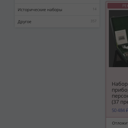
РЕ
14
Исторические наборы
357
Другое
Набор
прибо
персо
(37 пр
фирма 
50 484 
D'or ",
сереб
Отложи
фанер