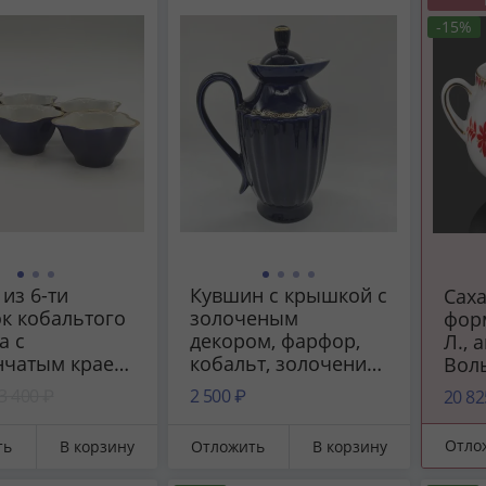
-15%
из 6-ти
Кувшин с крышкой с
Саха
к кобальтого
золоченым
фор
а с
декором, фарфор,
Л., 
нчатым краем,
кобальт, золочение,
Воль
р, крытье
Бронницкий завод
фарф
3 400 ₽
2 500 ₽
20 82
ьтом,
фарфоровых
золо
ение,
изделий
Лен
Отло
ть
В корзину
Отложить
В корзину
ицкий завод
«Возрождение»,
фар
ровых
СССР, 1970-1990 гг.
(ЛФЗ