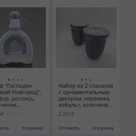
СССР, 1980-1990 гг.
ись, золочение,
инградский
форовый завод
), СССР, 1950-
 гг.
ф "Господин
Набор из 2 стаканов
кий Новгород",
с орнаментальным
ор, роспись,
декором, керамика,
чение,
кобальт, золочение,
нницкий завод
деколь, Бронницкий
 ₽
4 200 ₽
2 200 ₽
форовых
завод фарфоровых
елий
изделий
жить
В корзину
Отложить
В корзину
зрождение»,
«Возрождение»,