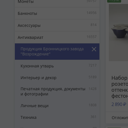
59757
Монеты
14956
Банкноты
814
Аксессуары
16557
Антиквариат
Продукция Бронницкого завода
"Возрождение"
7217
Кухонная утварь
Набор 
5189
Интерьер и декор
розето
Печатная продукция, документы
1428
оттенк
и фотографии
фесто
фарфо
2 890 ₽
1808
Личные вещи
кобал
золоч
361
Техника
Отложи
Бронн
фарфо