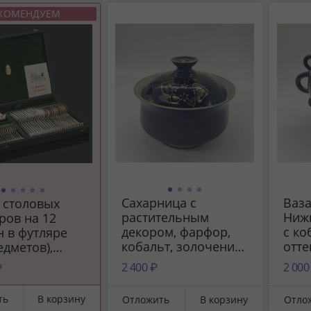
«Возрождение»,
СССР
КОМЕНДУЕМ
СССР, 1980-1990 гг.
Сахарница с
Ваза
 столовых
растительным
Ниж
ров на 12
декором, фарфор,
с ко
н в футляре
кобальт, золочение,
отте
едметов),
Бронницкий завод
коба
"A La Gerbe
2 400 ₽
2 000
₽
фарфоровых
Бро
 металл,
изделий
фар
рение,
ть
В корзину
Отложить
В корзину
Отло
«Возрождение»,
изд
а, Франция,