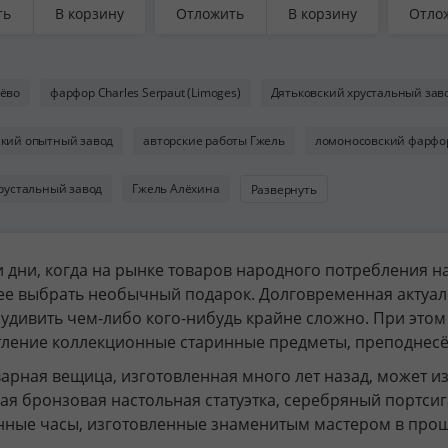
ий
золочение,
коба
ть
В корзину
Отложить
В корзину
Отло
ождение»,
Бронницкий завод
золо
, роспись,
фарфоровых
Бро
ицкий завод
изделий
фар
ровых
«Возрождение»,
изд
ёво
фарфор Charles Serpaut (Limoges)
Дятьковский хрустальный зав
ий
СССР, 1980-1990 гг.
«Во
ождение»,
СССР
кий опытный завод
авторские работы Гжель
ломоносовский фарфо
1960-1980 гг.
хрустальный завод
Гжель Алёхина
Развернуть
 дни, когда на рынке товаров народного потребления 
е выбрать необычный подарок. Долговременная актуал
 удивить чем-либо кого-нибудь крайне сложно. При этом
ление коллекционные старинные предметы, преподнесё
арная вещица, изготовленная много лет назад, может и
я бронзовая настольная статуэтка, серебряный портсиг
нные часы, изготовленные знаменитым мастером в про