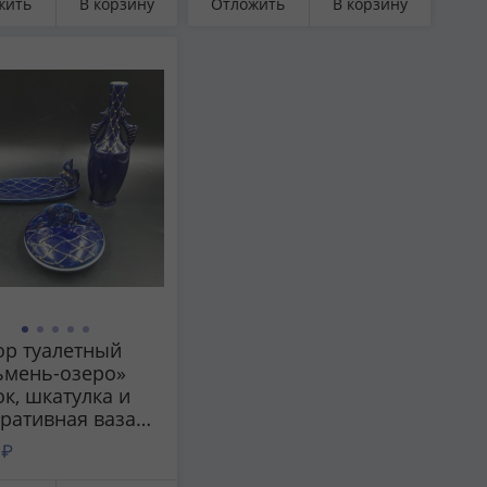
жить
В корзину
Отложить
В корзину
форовых
СССР, 1960-1980 гг.
елий
зрождение»,
, 1980-1990 гг.
ор туалетный
ьмень-озеро»
ок, шкатулка и
ративная ваза),
р Гаврилова
 ₽
, фарфор, крытье