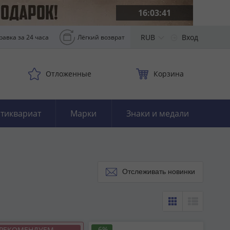
16:03:39
RUB
Вход
равка за 24 часа
Лёгкий возврат
Отложенные
Корзина
тиквариат
Марки
Знаки и медали
Отслеживать новинки
-6%
РЕКОМЕНДУЕМ