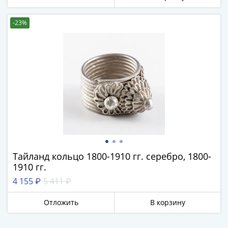
Азия
Америка
-23%
Африка
Европа
СНГ
и
страны
Балтии
Смешанные
лоты
Другие
страны
Банкноты
Тайланд кольцо 1800-1910 гг. серебро, 1800-
1910 гг.
СССР
1917
4 155 ₽
5 411 ₽
-
Отложить
В корзину
1923
1917