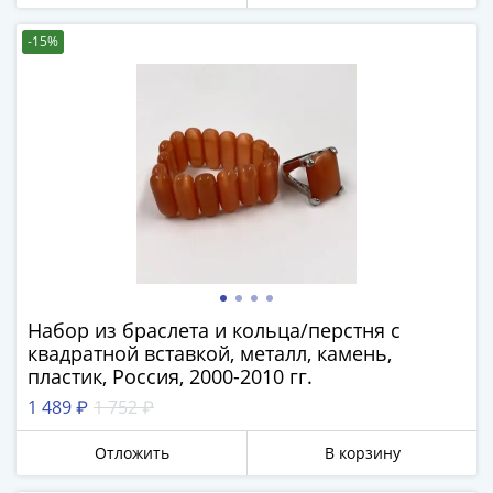
-
1991)
-15%
Юбилейные
и
памятные
Наборы
и
коллекции
Монеты
Российской
империи
Николай
Набор из браслета и кольца/перстня с
II
квадратной вставкой, металл, камень,
(1894-
пластик, Россия, 2000-2010 гг.
1917)
1 489 ₽
1 752 ₽
Александр
III
Отложить
В корзину
(1881-