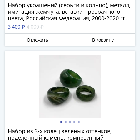
Набор украшений (серьги и кольцо), металл,
Римская
имитация жемчуга, вставки прозрачного
империя
цвета, Российская Федерация, 2000-2020 гг.
Другие
3 400 ₽
4 000 ₽
Приднестровье
Украина
Отложить
В корзину
Монеты
мира
Австралия
и
Океания
Азия
Америка
Африка
Европа
Другие
страны
Смешанные
Набор из 3-х колец зеленых оттенков,
лоты
поделочный камень, композитный