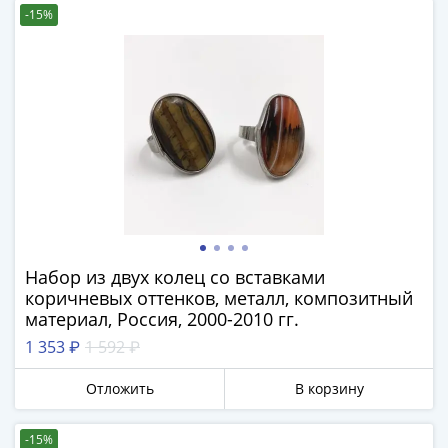
1894)
-15%
Александр
II
(1854-
1881)
Николай
I
(1826-
1855)
Александр
I
(1801-
Набор из двух колец со вставками
1825)
коричневых оттенков, металл, композитный
Павел
материал, Россия, 2000-2010 гг.
I
1 353 ₽
1 592 ₽
(1796-
1801)
Отложить
В корзину
Екатерина
II
-15%