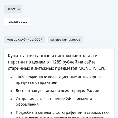
1918
1919
Перстни
-
1920гг
показать ещё
1921
1922
1923
кольцо с рубином СССР
кольцо тамплиеров
1924
-
Купить антикварные и винтажные кольца и
1932
перстни по ценам от 1285 рублей на сайте
1934
старинных винтажных предметов MONETNIK.ru.
1937
1938
100% подлинные коллекционные антикварные
1947
предметы с гарантией
(1957)
Бесплатная доставка по всем городам России
1961
Отправим заказ в течение 24ч с момента
(по
оформления
Засько)
Подробный каталог с фотографиями и стоимостью
1961
на антикварные и винтажные кольца и перстни