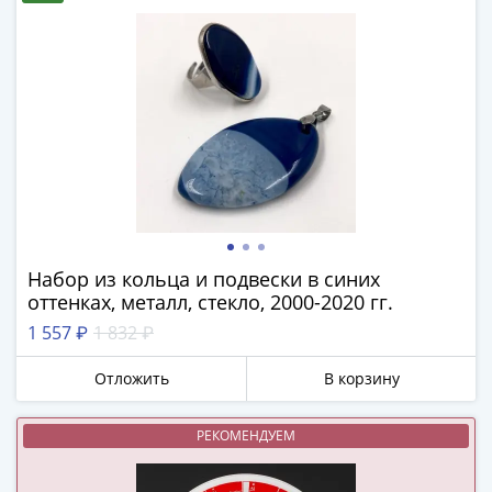
(1762-
1796)
Петр
III
(1762-
1762)
Елизавета
(1741-
1762)
Иоанн
Антонович
Набор из кольца и подвески в синих
(1740-
оттенках, металл, стекло, 2000-2020 гг.
1741)
1 557 ₽
1 832 ₽
Анна
Иоанновна
Отложить
В корзину
(1730-
1740)
РЕКОМЕНДУЕМ
Петр
II