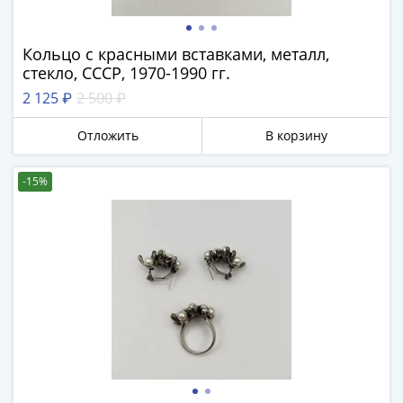
Наборы
Другие
ЕВРО
Кольцо с красными вставками, металл,
Германия
стекло, СССР, 1970-1990 гг.
Евросоюз
2 125 ₽
2 500 ₽
ФРГ
ГДР
Отложить
В корзину
Третий
рейх
-15%
Веймарская
республика
Нотгельды
Германская
империя
Бавария
Данциг
Пруссия
Саар
Священная