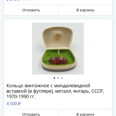
Банкноты
РФ
Отложить
В корзину
1992
1993
1994
1995
1997
2001
2004
2010
2017
2022-
2025
Памятные
Кольцо винтажное с миндалевидной
Банкноты
вставкой (в футляре), металл, янтарь, СССР,
мира
1970-1990 гг.
Австралия
4 500 ₽
и
Океания
Отложить
В корзину