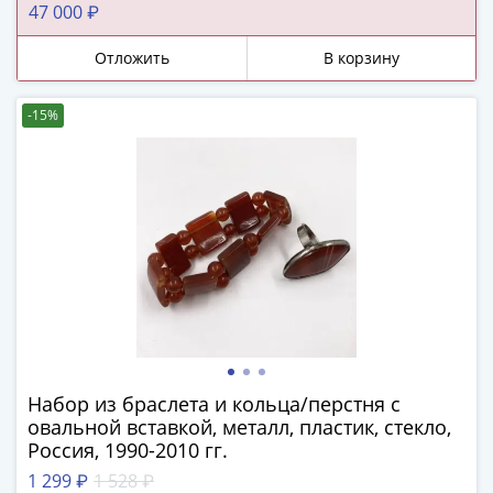
ЧМ
1910-1940 гг.
47 000 ₽
по
футболу
Отложить
В корзину
2018
Крымские
-15%
события
Архитектура
Красная
книга
Личности
Мультипликация
События
Серебряные
и
золотые
Города
Набор из браслета и кольца/перстня с
трудовой
овальной вставкой, металл, пластик, стекло,
доблести
Россия, 1990-2010 гг.
Освобожденные
1 299 ₽
1 528 ₽