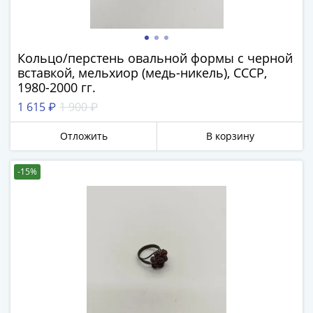
Нижегородско-
Суздальское
княжество
(1383-
Кольцо/перстень овальной формы с черной
1431)
вставкой, мельхиор (медь-никель), СССР,
США
1980-2000 гг.
Регулярные
1 615 ₽
1 900 ₽
выпуски
Доллары
Отложить
В корзину
Сакагавеи
(индианка)
-15%
Доллары
инновации
Президентские
доллары
Квотеры
(парки)
Квотеры
(штаты)