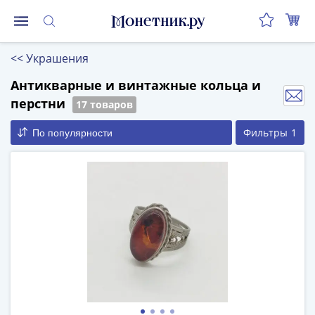
Монеты
<<
Украшения
Монеты
Российской
Антикварные и винтажные кольца и
Федерации
перстни
17 товаров
Регулярные
Фильтры
1
По популярности
выпуски
до
реформы
(1992-
1993)
после
реформы
(1997-
нв)
Юбилейные
и