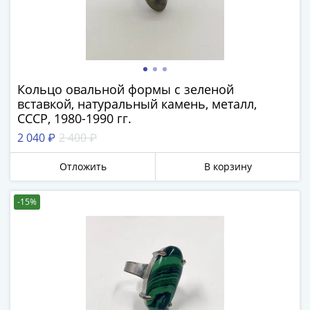
IV
Шуйский
(1606-­
1610)
Борис
Годунов
Кольцо овальной формы с зеленой
вставкой, натуральный камень, металл,
(1598-­
СССР, 1980-1990 гг.
1605)
2 040 ₽
2 400 ₽
Фёдор
I
Отложить
В корзину
Иванович
(1584-­
-15%
1598)
Иван
IV
Грозный
(1533-
1584)
Василий