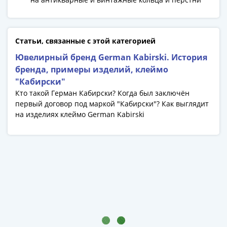
1991
Гражданская
война
Банкноты
Статьи, связанные с этой категорией
царской
Ювелирный бренд German Kabirski. История
России
бренда, примеры изделий, клеймо
Частные
"Кабирски"
выпуски
Кто такой Герман Кабирски? Когда был заключён
Банкноты
первый договор под маркой "Кабирски"? Как выглядит
с
на изделиях клеймо German Kabirski
красивыми
номерами
Лотерейные
билеты
Евросувенир
"0
евро"
Облигации
и