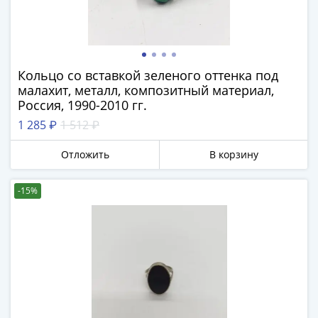
III
(1505-­
1533)
Иван
Кольцо со вставкой зеленого оттенка под
III
малахит, металл, композитный материал,
(1462-­
Россия, 1990-2010 гг.
1505)
1 285 ₽
1 512 ₽
Василий
II
Отложить
В корзину
Темный
(1425-­
-15%
1462)
Псков
(1425-­
1510)
Новгород
(1420-­
1478)