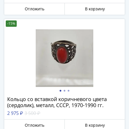
Города-
столицы
Отложить
В корзину
Европы
Наборы
-15%
и
коллекции
Монеты
СССР
и
РСФСР
РСФСР
и
СССР
(1921-
Кольцо со вставкой коричневого цвета
1958)
(сердолик), металл, СССР, 1970-1990 гг.
СССР
и
2 975 ₽
3 500 ₽
ГКЧП
Отложить
В корзину
(1961