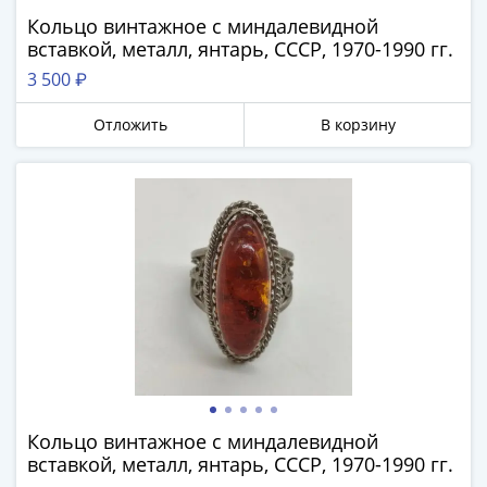
памятные
Кольцо винтажное с миндалевидной
Биметаллические
вставкой, металл, янтарь, СССР, 1970-1990 гг.
(10р)
3 500 ₽
ГВС
и
Отложить
В корзину
аналогичные
(10р)
200
Получите бесплатно набор всех 18
лет
новинок ЦБ России 2026 года!
Победы
С бесплатной доставкой в любой город РФ!
1812
✅ являются законным платёжным
50
средством
лет
Победы
Получить бесплатно набор новинок
в
ВОВ
70
Мне не нужны подарки
Кольцо винтажное с миндалевидной
лет
вставкой, металл, янтарь, СССР, 1970-1990 гг.
Победы