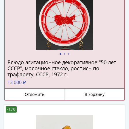
(1727-
1729)
Екатерина
I
(1725-
1727)
Петр
I
(1700-
Блюдо агитационное декоративное "50 лет
1725)
СССР", молочное стекло, роспись по
Наборы
трафарету, СССР, 1972 г.
и
13 000 ₽
коллекции
Монеты
Отложить
В корзину
Древней
Руси
-15%
Иван
V