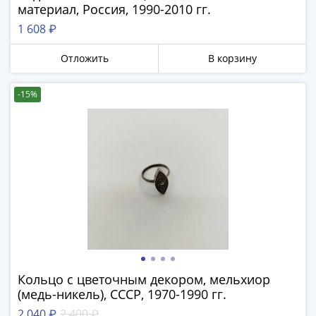
Антика
материал, Россия, 1990-2010 гг.
и
1 608 ₽
средневековье
Древняя
Отложить
В корзину
Греция
Древний
-15%
Рим
Византия
Золотая
Орда
Крымское
ханство
Речь
Посполитая
Священная
Римская
империя
Кольцо с цветочным декором, мельхиор
Другие
(медь-никель), СССР, 1970-1990 гг.
Банкноты
2 040 ₽
2 400 ₽