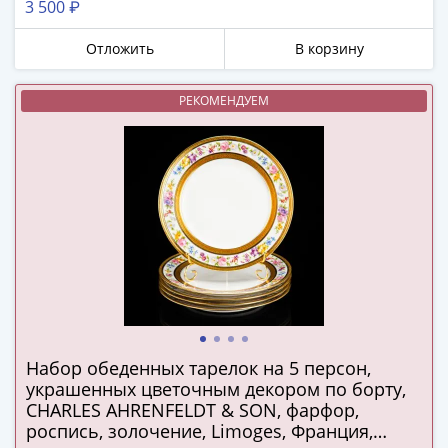
3 500 ₽
в
ВОВ
Отложить
В корзину
75
лет
РЕКОМЕНДУЕМ
Победы
в
ВОВ
Человек
труда
Города-
герои
Оружие
Великой
Победы
Олимпиада
Набор обеденных тарелок на 5 персон,
в
украшенных цветочным декором по борту,
Сочи
CHARLES AHRENFELDT & SON, фарфор,
2014
роспись, золочение, Limoges, Франция,