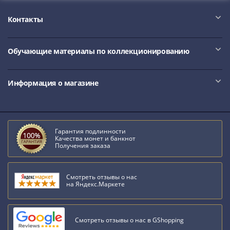
III
Контакты
(1505-­
1533)
Иван
Обучающие материалы по коллекционированию
III
(1462-­
1505)
Информация о магазине
Василий
II
Темный
(1425-­
Гарантия подлинности
Качества монет и банкнот
1462)
Получения заказа
Псков
(1425-­
Смотреть отзывы о нас
1510)
на Яндекс.Маркете
Новгород
(1420-­
1478)
Смотреть отзывы о нас в GShopping