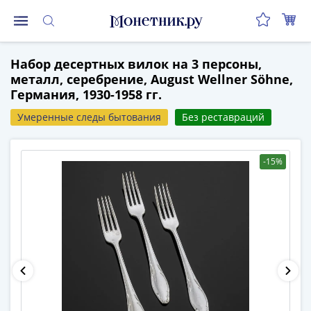
Монеты
Набор десертных вилок на 3 персоны,
Монеты
металл, серебрение, August Wellner Söhne,
Российской
Германия, 1930-1958 гг.
Федерации
Регулярные
Умеренные следы бытования
Без реставраций
выпуски
до
-15%
реформы
(1992-
1993)
после
реформы
(1997-
нв)
Юбилейные
и