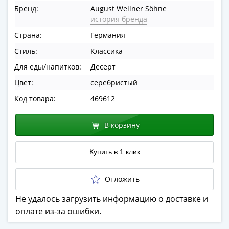
ЧМ
Бренд:
August Wellner Söhne
по
история бренда
футболу
Страна:
Германия
2018
Крымские
Стиль:
Классика
события
Для еды/напитков:
Десерт
Архитектура
Цвет:
серебристый
Красная
книга
Код товара:
469612
Личности
Мультипликация
В корзину
События
Серебряные
Купить в 1 клик
и
золотые
Отложить
Города
трудовой
Не удалось загрузить информацию о доставке и
доблести
оплате из-за ошибки.
Освобожденные