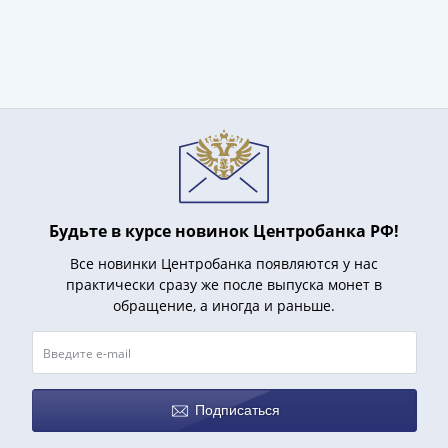
и
Петр
I
(1682-
1717)
Федор
III
Алексеевич
(1676-
1682)
Будьте в курсе новинок Центробанка РФ!
Алексей
Михайлович
Все новинки Центробанка появляются у нас
практически сразу же после выпуска монет в
(1645-
обращение, а иногда и раньше.
1676)
Михаил
Федорович
(1613-
1645)
Подписаться
Василий