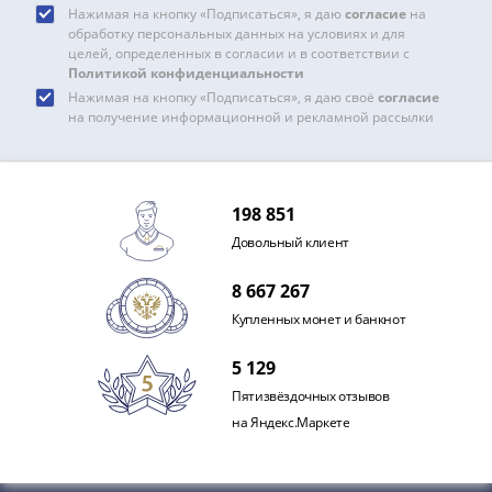
IV
Нажимая на кнопку «Подписаться», я даю
согласие
на
Шуйский
обработку персональных данных на условиях и для
целей, определенных в согласии и в соответствии с
(1606-­
Политикой конфиденциальности
1610)
Нажимая на кнопку «Подписаться», я даю своё
согласие
Борис
на получение информационной и рекламной рассылки
Годунов
(1598-­
1605)
198 851
Фёдор
Довольный клиент
I
Иванович
8 667 267
(1584-­
Купленных монет и банкнот
1598)
Иван
5 129
IV
Пятизвёздочных отзывов
Грозный
на Яндекс.Маркете
(1533-
1584)
Василий