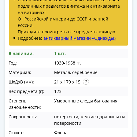
в
подлинных предметов винтажа и антиквариата
ВОВ
на витринах!
От Российской империи до СССР и ранней
75
России.
лет
Приходите посмотреть все предметы вживую.
Победы
Подробнее:
антикварный магазин «Однажды»
в
ВОВ
В наличии:
1 шт.
Человек
Год:
1930-1958 гг.
труда
Города-
Материал:
Металл, серебрение
герои
ШхДхВ (мм):
21 x 179 x 15
Оружие
Вес предмета (г):
123
Великой
Победы
Степень
Умеренные следы бытования
Олимпиада
изношенности:
в
Сохранность:
потертости, мелкие царапины на
Сочи
поверхности
2014
Сюжет:
Флора