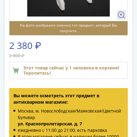
памятные
Биметаллические
(10р)
ГВС
На фото изображен именно тот предмет, который Вы
получите.
и
аналогичные
2 380 ₽
(10р)
200
2 800 ₽
лет
Этот товар сейчас у 1 человека в корзине!
Победы
Торопитесь!
1812
50
лет
Вы можете осмотреть этот предмет в
Победы
антикварном магазине:
в
Москва, м. Новослободская/Маяковская/Цветной
ВОВ
Бульвар
70
ул. Краснопролетарская, д. 7
лет
ежедневно с 11:00 до 21:00, есть парковка
Победы
В этом магазине сейчас в наличии более 10000