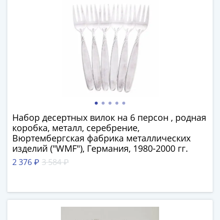
Антика
и
средневековье
Древняя
Греция
Древний
Рим
Византия
Золотая
Орда
Набор десертных вилок на 6 персон , родная
Крымское
коробка, металл, серебрение,
ханство
Вюртембергская фабрика металлических
Речь
изделий ("WMF"), Германия, 1980-2000 гг.
Посполитая
2 376 ₽
3 584 ₽
Священная
Римская
империя
Другие
Банкноты