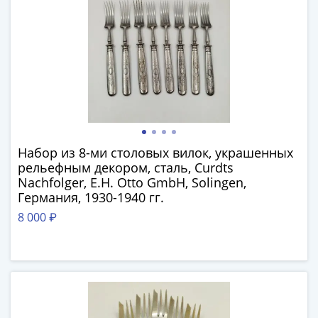
Банкноты
РФ
1992
1993
1994
1995
1997
2001
2004
Набор из 8-ми столовых вилок, украшенных
2010
рельефным декором, сталь, Curdts
2017
Nachfolger, E.H. Otto GmbH, Solingen,
2022-
Германия, 1930-1940 гг.
2025
8 000 ₽
Памятные
Банкноты
мира
Австралия
и
Океания