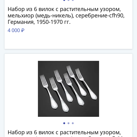
(1762-
Набор из 6 вилок с растительным узором,
1796)
мельхиор (медь-никель), серебрение-cfh90,
Петр
Германия, 1950-1970 гг.
III
4 000 ₽
(1762-
1762)
Елизавета
(1741-
1762)
Иоанн
Антонович
(1740-
1741)
Анна
Иоанновна
(1730-
1740)
Петр
Набор из 6 вилок с растительным узором,
II