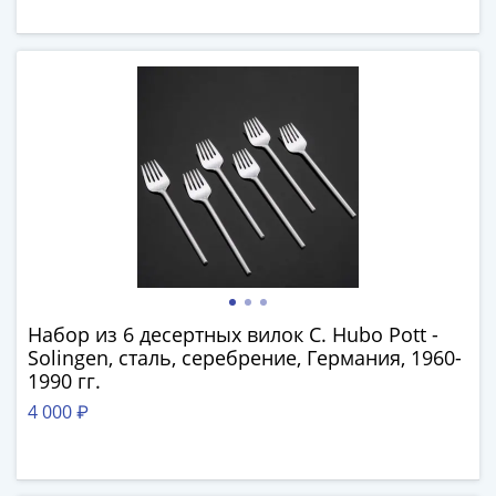
III
(1505-­
1533)
Иван
III
(1462-­
1505)
Василий
II
Темный
(1425-­
1462)
Набор из 6 десертных вилок C. Hubo Pott -
Псков
Solingen, сталь, серебрение, Германия, 1960-
(1425-­
1990 гг.
1510)
4 000 ₽
Новгород
(1420-­
1478)