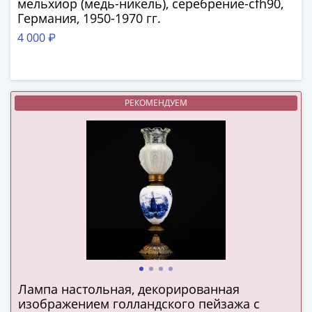
мельхиор (медь-никель), серебрение-cfh90,
(1727-
Германия, 1950-1970 гг.
1729)
4 000 ₽
Екатерина
I
(1725-
1727)
РЕКОМЕНДУЕМ
Петр
I
(1700-
1725)
Наборы
и
коллекции
Монеты
Древней
Руси
Иван
Лампа настольная, декорированная
V
изображением голландского пейзажа с