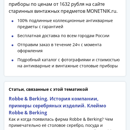
приборы по ценам от 1632 рубля на сайте
акции
старинных винтажных предметов MONETNIK.ru.
Чеки
и
100% подлинные коллекционные антикварные
купоны
предметы с гарантией
ВНЕШПОСЫЛТОРГ
Бесплатная доставка по всем городам России
Дорожные
Отправим заказ в течение 24ч с момента
Круизные
оформления
Отрезные
Подробный каталог с фотографиями и стоимостью
Отрезные
на антикварные и винтажные столовые приборы
(серия
Д)
Другие
Наборы
Статьи, связанные с этой тематикой
и
Robbe & Berking. История компании,
коллекции
примеры серебряных изделий. Клеймо
Robbe & Berking
Как и когда появилась фирма Robbe & Berking? Чем
примечательно её столовое серебро, посуда и