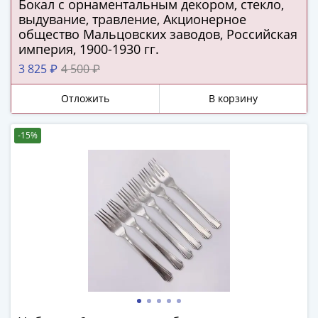
ЧМ
Бокал с орнаментальным декором, стекло,
по
выдувание, травление, Акционерное
общество Мальцовских заводов, Российская
футболу
империя, 1900-1930 гг.
2018
Крымские
3 825 ₽
4 500 ₽
события
Отложить
В корзину
Архитектура
Красная
книга
-15%
Личности
Мультипликация
События
Серебряные
и
золотые
Города
трудовой
доблести
Освобожденные