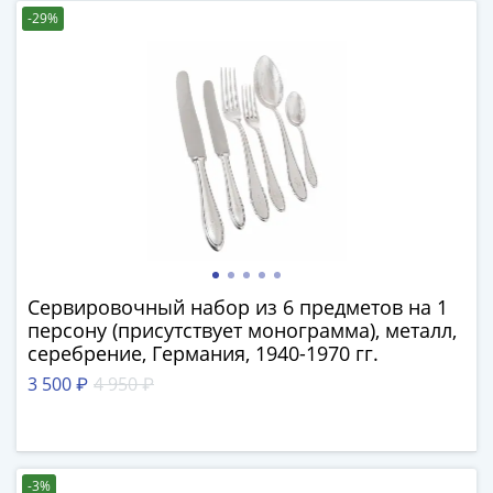
Нижегородско-
-29%
Суздальское
княжество
(1383-
1431)
США
Регулярные
выпуски
Доллары
Сакагавеи
(индианка)
Доллары
Сервировочный набор из 6 предметов на 1
инновации
персону (присутствует монограмма), металл,
Президентские
серебрение, Германия, 1940-1970 гг.
доллары
3 500 ₽
4 950 ₽
Квотеры
(парки)
Квотеры
(штаты)
-3%