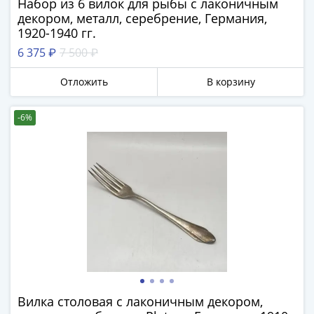
Набор из 6 вилок для рыбы с лаконичным
Города-
декором, металл, серебрение, Германия,
столицы
1920-1940 гг.
Европы
6 375 ₽
7 500 ₽
Наборы
и
Отложить
В корзину
коллекции
Монеты
-6%
СССР
и
РСФСР
РСФСР
и
СССР
(1921-
1958)
СССР
и
ГКЧП
Вилка столовая с лаконичным декором,
(1961