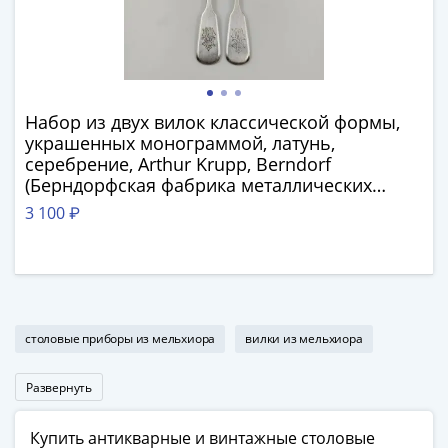
1991
Гражданская
война
Банкноты
царской
Набор из двух вилок классической формы,
России
украшенных монограммой, латунь,
Частные
серебрение, Arthur Krupp, Berndorf
выпуски
(Берндорфская фабрика металлических
Банкноты
изделий), Германия, 1891-1927 гг.
3 100 ₽
с
красивыми
номерами
Лотерейные
билеты
столовые приборы из мельхиора
вилки из мельхиора
Евросувенир
"0
Развернуть
евро"
Облигации
Купить антикварные и винтажные столовые
и