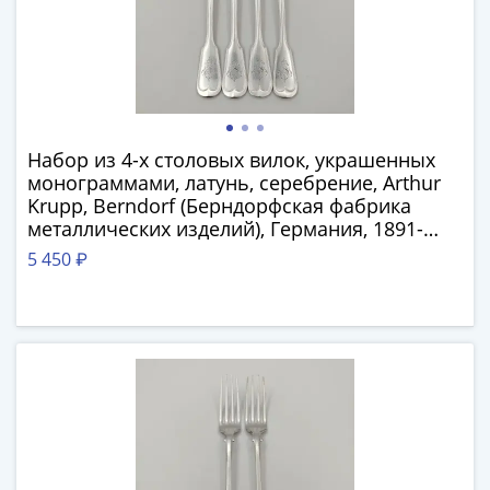
1918
1919
-
1920гг
1921
1922
1923
Набор из 4-х столовых вилок, украшенных
монограммами, латунь, серебрение, Arthur
1924
Krupp, Berndorf (Берндорфская фабрика
-
металлических изделий), Германия, 1891-
1932
1927 гг.
5 450 ₽
1934
1937
1938
1947
(1957)
1961
(по
Засько)
1961