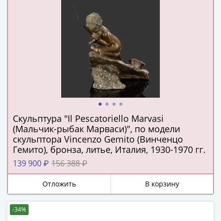
Римская
империя
Другие
Приднестровье
Украина
Монеты
мира
Австралия
и
Океания
Скульптура "Il Pescatoriello Marvasi
Азия
(Мальчик-рыбак Марваси)", по модели
Америка
скульптора Vincenzo Gemito (Винченцо
Гемито), бронза, литье, Италия, 1930-1970 гг.
Африка
Европа
139 900 ₽
156 388 ₽
Другие
Отложить
В корзину
страны
Смешанные
лоты
-34%