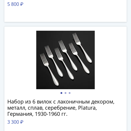
IV
5 800 ₽
Шуйский
(1606-­
1610)
Борис
Годунов
(1598-­
1605)
Фёдор
I
Иванович
(1584-­
1598)
Иван
IV
Набор из 6 вилок с лаконичным декором,
металл, сплав, серебрение, Platura,
Грозный
Германия, 1930-1960 гг.
(1533-
1584)
3 300 ₽
Василий