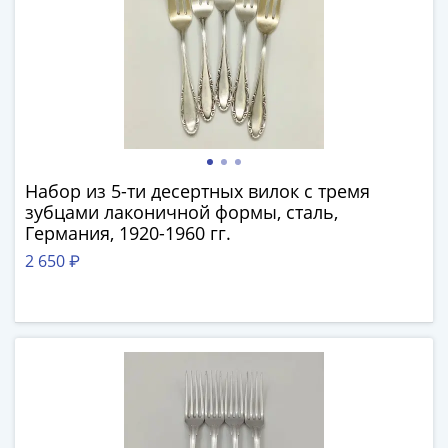
Азия
Америка
Африка
Европа
СНГ
и
страны
Балтии
Набор из 5-ти десертных вилок с тремя
Смешанные
зубцами лаконичной формы, сталь,
лоты
Германия, 1920-1960 гг.
Другие
2 650 ₽
страны
Банкноты
СССР
1917
-
1923
1917