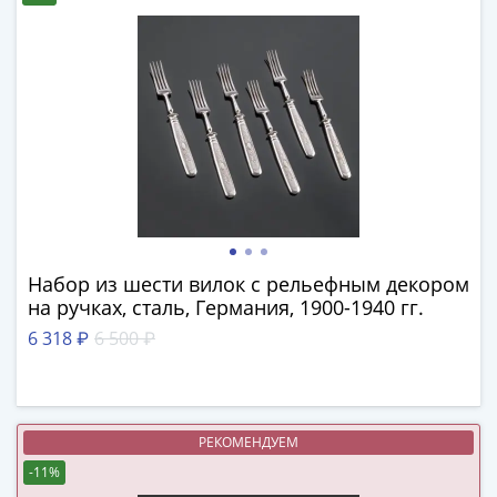
Наборы
Другие
ЕВРО
Германия
Евросоюз
ФРГ
ГДР
Третий
рейх
Веймарская
республика
Набор из шести вилок с рельефным декором
Нотгельды
на ручках, сталь, Германия, 1900-1940 гг.
Германская
6 318 ₽
6 500 ₽
империя
Бавария
Данциг
Пруссия
РЕКОМЕНДУЕМ
Саар
-11%
Священная