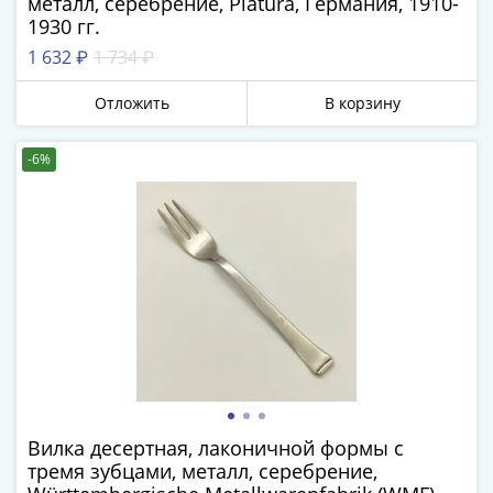
металл, серебрение, Platura, Германия, 1910-
-
1930 гг.
1991)
1 632 ₽
1 734 ₽
Юбилейные
и
Отложить
В корзину
памятные
Наборы
-6%
и
коллекции
Монеты
Российской
империи
Николай
II
(1894-
1917)
Александр
III
Вилка десертная, лаконичной формы с
(1881-
тремя зубцами, металл, серебрение,