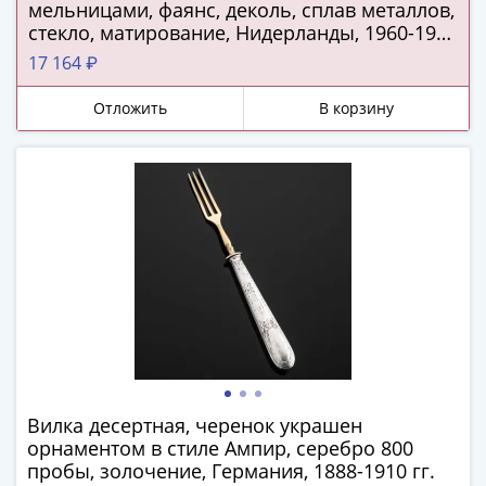
и
мельницами, фаянс, деколь, сплав металлов,
Петр
стекло, матирование, Нидерланды, 1960-1990
I
гг.
17 164 ₽
(1682-
1717)
Отложить
В корзину
Федор
III
Алексеевич
(1676-
1682)
Алексей
Михайлович
(1645-
1676)
Михаил
Федорович
(1613-
Вилка десертная, черенок украшен
1645)
орнаментом в стиле Ампир, серебро 800
Василий
пробы, золочение, Германия, 1888-1910 гг.