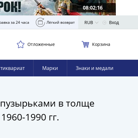
08:02:15
RUB
Вход
равка за 24 часа
Лёгкий возврат
Отложенные
Корзина
тиквариат
Марки
Знаки и медали
 пузырьками в толще
1960-1990 гг.