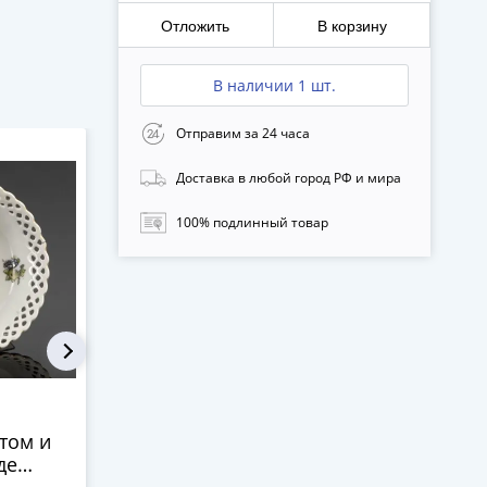
гг.
Отложить
В корзину
В наличии 1 шт.
Отправим за 24 часа
-15%
-15%
Доставка в любой город РФ и мира
100% подлинный товар
Щипцы для сахара
Сервирово
с флоральным
доска "Мен
том и
декором, мНЦ
фарфор, ро
де
(медь-никель-цинк),
золочение,