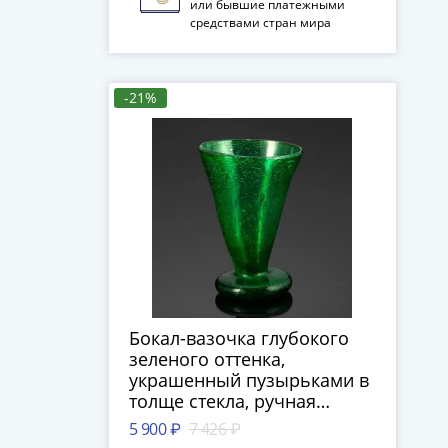
или бывшие платежными
средствами стран мира
-21%
Бокал-вазочка глубокого
зеленого оттенка,
украшенный пузырьками в
толще стекла, ручная
работа, цветное стекло,
5 900 ₽
7 426 ₽
Западная Европа, 1960-1990