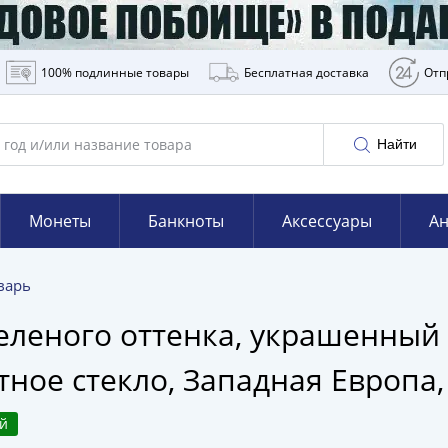
100% подлинные товары
Бесплатная доставка
Отп
Найти
Монеты
Банкноты
Аксессуары
Ан
варь
зеленого оттенка, украшенный
тное стекло, Западная Европа, 
ий