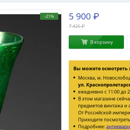
5 900 ₽
-21%
7 426 ₽
В корзину
Вы можете осмотреть 
Москва, м. Новослобо
ул. Краснопролетарск
ежедневно с 11:00 до 2
В этом магазине сейч
предметов винтажа и 
От Российской импери
Приходите посмотреть
Подробнее:
антиквар