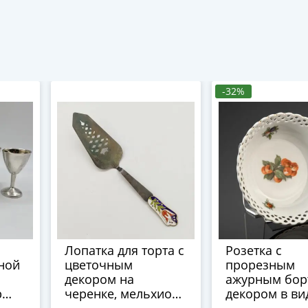
-32%
Лопатка для торта с
Розетка с
ной
цветочным
прорезным
декором на
ажурным бор
р
черенке, мельхиор
декором в ви