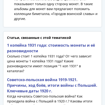
акции
показывают только одну сторону монет. В такие
альбомы для монет вам предлагают положить
Чеки
коллекции биметалла, «Городов воинской славы» и
и
другие.
купоны
ВНЕШПОСЫЛТОРГ
Дорожные
Круизные
Статьи, связанные с этой тематикой
Отрезные
1 копейка 1931 года: стоимость монеты и её
Отрезные
разновидности
(серия
Сколько стоит 1 копейка 1931 года? От чего зависит
Д)
цена монеты 1 копейка 1931 года? Какие
Другие
разновидности имеет позиция "1 коп 1931" в
Наборы
каталогах?
и
Советско-польская война 1919-1921.
коллекции
Причины, ход боёв, итоги войны с Польшей.
Ключевые даты 1920 г.
Когда началась Советско-польская война? Как
проходила война с Польшей в 1920 г.? Каковы итоги