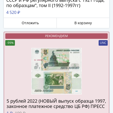
СССР и РФ регулярного выпуска с 1921 года,
в
по образцам", том II (1992-1997гг)
ВОВ
4 520 ₽
75
лет
Отложить
В корзину
Победы
в
РЕКОМЕНДУЕМ
ВОВ
-99%
UNC
Человек
труда
Города-
герои
Оружие
Великой
Победы
Олимпиада
в
5 рублей 2022 (НОВЫЙ выпуск образца 1997,
Сочи
законное платежное средство ЦБ РФ) ПРЕСС
2014