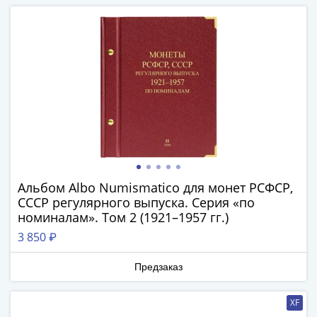
Банкноты
РФ
1992
1993
1994
1995
1997
2001
2004
2010
2017
Альбом Albo Numismatico для монет РСФСР,
2022-
СССР регулярного выпуска. Серия «по
2025
номиналам». Том 2 (1921–1957 гг.)
Памятные
3 850 ₽
Банкноты
мира
Предзаказ
Австралия
и
XF
Океания