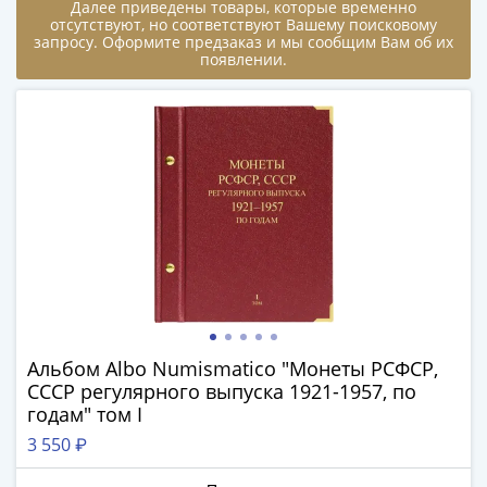
Далее приведены товары, которые временно
-
отсутствуют, но соответствуют Вашему поисковому
1991)
запросу. Оформите предзаказ и мы сообщим Вам об их
появлении.
Юбилейные
и
памятные
Наборы
и
коллекции
Монеты
Российской
империи
Николай
II
(1894-
Альбом Albo Numismatico "Монеты РСФСР,
1917)
СССР регулярного выпуска 1921-1957, по
Александр
годам" том I
III
3 550 ₽
(1881-