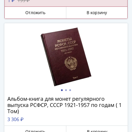
ЧМ
1 ₽
199 ₽
по
Отложить
В корзину
футболу
2018
Крымские
события
Архитектура
Красная
книга
Личности
Мультипликация
События
Серебряные
и
Альбом-книга для монет регулярного
золотые
выпуска РСФСР, СССР 1921-1957 по годам ( 1
Города
Том)
трудовой
3 306 ₽
доблести
Освобожденные
Отложить
В корзину