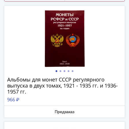
(1727-
1729)
Екатерина
I
(1725-
1727)
Петр
I
(1700-
1725)
Наборы
Альбомы для монет СССР регулярного
и
выпуска в двух томах, 1921 - 1935 гг. и 1936-
коллекции
1957 гг.
Монеты
966 ₽
Древней
Руси
Предзаказ
Иван
V