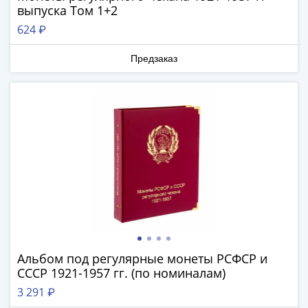
выпуска Том 1+2
Римская
империя
624 ₽
Другие
Приднестровье
Предзаказ
Украина
Монеты
мира
Австралия
и
Океания
Азия
Америка
Африка
Европа
Другие
Альбом под регулярные монеты РСФСР и
страны
СССР 1921-1957 гг. (по номиналам)
Смешанные
лоты
3 291 ₽