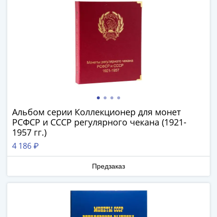
и
Петр
I
(1682-
1717)
Федор
III
Алексеевич
(1676-
1682)
Альбом серии Коллекционер для монет
Алексей
РСФСР и СССР регулярного чекана (1921-
Михайлович
1957 гг.)
(1645-
4 186 ₽
1676)
Михаил
Предзаказ
Федорович
(1613-
1645)
Василий