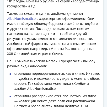
1812 года», монеты 5 рублей из серии «Города-столицы
1991
государств» и т.д.
Гражданская
война
Также, вы сможете купить альбомы для монет
AlboNumismatico
с характерным оформлением. Они
Банкноты
имеют твёрдую обложку бордового, зелёного, голубого
царской
и других цветов. Посередине золотистым цветом
России
нанесено название, над ним — герб или другой
Частные
рисунок, по углам имеются металлические вставки.
выпуски
Альбомы этой фирмы выпускаются и в тематическом
Банкноты
оформлении: например, «Монеты РФ, посвященные
с
XXII Олимпийским играм в Сочи».
красивыми
Наш нумизматический магазин предлагает к выбору
номерами
разные виды альбомов:
Лотерейные
страницы переворачиваются, как в книге. Их плюс
билеты
— удобство и возможность увидеть монеты с обеих
Евросувенир
сторон. Так свёрстаны монетники «Комби» и
"0
альбом AlboNumismatico;
евро"
страницы разворачиваются полностью. Их плюс
Облигации
— коллекция монет, даже если она расположена
и
на трёх и более листах, видна целиком. Они