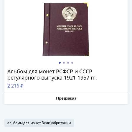
Азия
Америка
Африка
Европа
СНГ
и
страны
Балтии
Смешанные
лоты
Альбом для монет РСФСР и СССР
Другие
регулярного выпуска 1921-1957 гг.
страны
2 216 ₽
Банкноты
СССР
Предзаказ
1917
-
1923
альбомы для монет Великобритании
1917