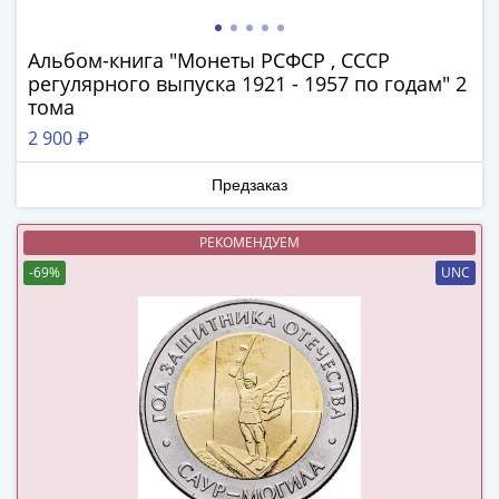
Нижегородско-
Суздальское
княжество
Альбом-книга "Монеты РСФСР , СССР
(1383-
регулярного выпуска 1921 - 1957 по годам" 2
тома
1431)
США
2 900 ₽
Регулярные
выпуски
Предзаказ
Доллары
Сакагавеи
РЕКОМЕНДУЕМ
(индианка)
-69%
UNC
Доллары
инновации
Президентские
доллары
Квотеры
(парки)
Квотеры
(штаты)