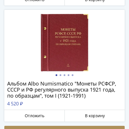
Города-
столицы
Европы
Наборы
и
коллекции
Монеты
СССР
и
РСФСР
РСФСР
и
Альбом Albo Numismatico "Монеты РСФСР,
СССР
СССР и РФ регулярного выпуска 1921 года,
(1921-
по образцам", том I (1921-1991)
1958)
4 520 ₽
СССР
и
Отложить
В корзину
ГКЧП
(1961