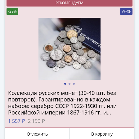
(1762-
РЕКОМЕНДУЕМ
1796)
-29%
VF-XF
Петр
III
(1762-
1762)
Елизавета
(1741-
1762)
Иоанн
Антонович
(1740-
1741)
Коллекция русских монет (30-40 шт. без
повторов). Гарантированно в каждом
Анна
наборе: серебро СССР 1922-1930 гг. или
Иоанновна
Российской империи 1867-1916 гг. и
(1730-
подлинная серебряная копейка Русского
1 557 ₽
2 190 ₽
1740)
царства!
Петр
Отложить
В корзину
II