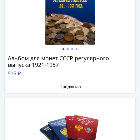
IV
Шуйский
(1606-­
1610)
Борис
Годунов
(1598-­
1605)
Альбом для монет СССР регулярного
Фёдор
выпуска 1921-1957
I
515 ₽
Иванович
(1584-­
Предзаказ
1598)
Иван
IV
Грозный
(1533-
1584)
Василий