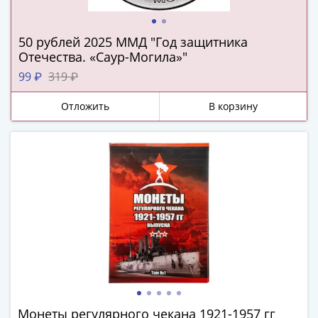
Наборы
Другие
ЕВРО
50 рублей 2025 ММД "Год защитника
Отечества. «Саур-Могила»"
Германия
Евросоюз
99 ₽
319 ₽
ФРГ
Отложить
В корзину
ГДР
Третий
рейх
Веймарская
республика
Нотгельды
Германская
империя
Бавария
Данциг
Пруссия
Саар
Священная
Монеты регулярного чекана 1921-1957 гг