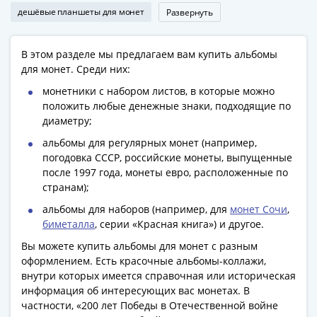
1918
дешёвые планшеты для монет
Развернуть
1919
-
1920гг
В этом разделе мы предлагаем вам купить альбомы
1921
для монет. Среди них:
1922
монетники с набором листов, в которые можно
1923
положить любые денежные знаки, подходящие по
1924
диаметру;
-
альбомы для регулярных монет (например,
1932
погодовка СССР, российские монеты, выпущенные
1934
после 1997 года, монеты евро, расположенные по
1937
странам);
1938
альбомы для наборов (например, для
монет Сочи
,
1947
биметалла
, серии «Красная книга») и другое.
(1957)
Вы можете купить альбомы для монет с разным
1961
оформлением. Есть красочные альбомы-коллажи,
(по
внутри которых имеется справочная или историческая
Засько)
информация об интересующих вас монетах. В
1961
частности, «200 лет Победы в Отечественной войне