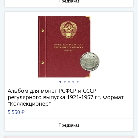
1894)
Предзаказ
Александр
II
(1854-
1881)
Николай
I
(1826-
1855)
Александр
I
(1801-
1825)
Альбом для монет РСФСР и СССР
Павел
регулярного выпуска 1921-1957 гг. Формат
"Коллекционер"
I
(1796-
5 550 ₽
1801)
Екатерина
Предзаказ
II