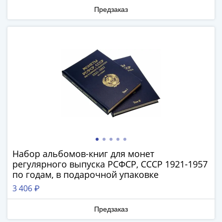
Антика
Предзаказ
и
средневековье
Древняя
Греция
Древний
Рим
Византия
Золотая
Орда
Крымское
ханство
Речь
Набор альбомов-книг для монет
Посполитая
регулярного выпуска РСФСР, СССР 1921-1957
Священная
по годам, в подарочной упаковке
Римская
3 406 ₽
империя
Другие
Предзаказ
Банкноты