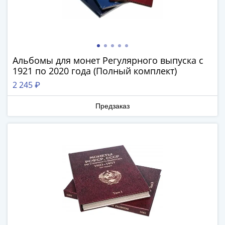
III
(1505-­
1533)
Иван
III
Альбомы для монет Регулярного выпуска с
(1462-­
1921 по 2020 года (Полный комплект)
1505)
2 245 ₽
Василий
II
Предзаказ
Темный
(1425-­
1462)
Псков
(1425-­
1510)
Новгород
(1420-­
1478)