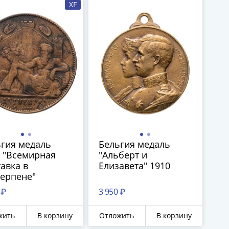
XF
гия медаль
Бельгия медаль
 "Всемирная
"Альберт и
авка в
Елизавета" 1910
ерпене"
 ₽
3 950 ₽
жить
В корзину
Отложить
В корзину