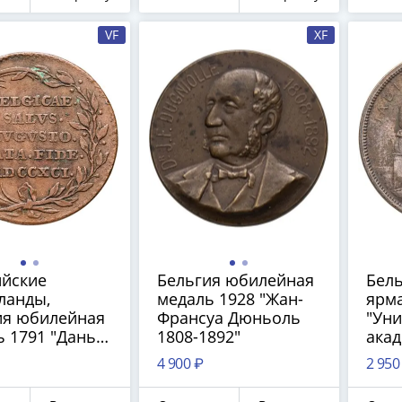
VF
XF
ийские
Бельгия юбилейная
Бел
ланды,
медаль 1928 "Жан-
ярм
ия юбилейная
Франсуа Дюньоль
"Ун
 1791 "Дань
1808-1892"
ака
ния
про
4 900 ₽
2 950
ьду II"
наук
Брюс