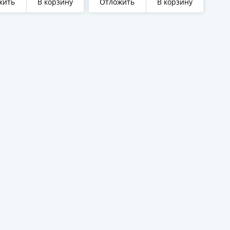
жить
В корзину
Отложить
В корзину
Намюре"