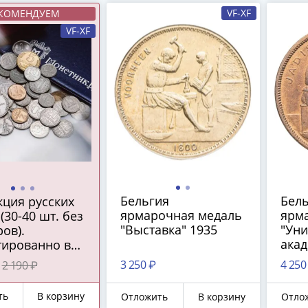
VF-XF
КОМЕНДУЕМ
VF-XF
Бельгия
Бел
кция русских
ярмарочная медаль
ярм
(30-40 шт. без
"Выставка" 1935
"Ун
ов).
ака
тированно в
про
м наборе:
3 250 ₽
4 250
2 190 ₽
наук
ро СССР 1922-
Брюс
г. или
ть
В корзину
Отложить
В корзину
Отло
йской