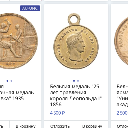
ии 1867-1916
AU-UNC
подлинная
ряная копейка
го царства!
ия
Бельгия медаль "25
Бел
очная медаль
лет правления
ярм
вка" 1935
короля Леопольда I"
"Ун
1856
ака
про
4 500 ₽
2 500
наук
Брюс
ть
В корзину
Отложить
В корзину
Отло