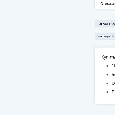
Брюсс
Отложи
награды Аф
награды Ве
Купить
1
Б
О
П