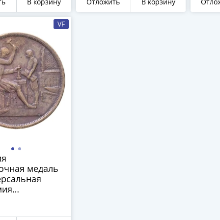
ть
В корзину
Отложить
В корзину
Отло
VF
ия
очная медаль
ерсальная
мия
ышленных
 искусств.