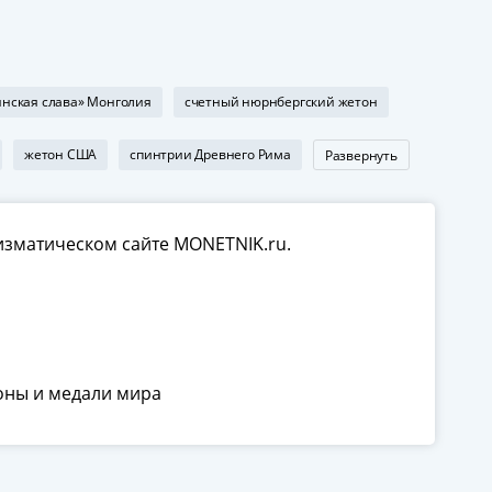
нская слава» Монголия
счетный нюрнбергский жетон
жетон США
спинтрии Древнего Рима
Развернуть
изматическом сайте MONETNIK.ru.
оны и медали мира