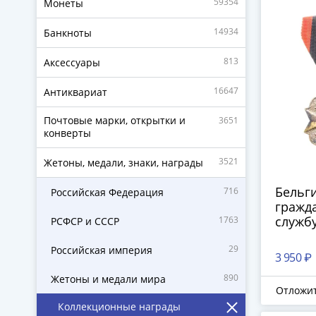
59354
Монеты
14934
Банкноты
813
Аксессуары
16647
Антиквариат
Почтовые марки, открытки и
3651
конверты
3521
Жетоны, медали, знаки, награды
Бельги
716
Российская Федерация
гражд
службу
1763
РСФСР и СССР
29
Российская империя
3 950 ₽
890
Жетоны и медали мира
Отложи
Коллекционные награды