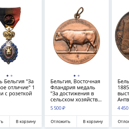
 Бельгия "За
Бельгия, Восточная
Бель
ое отличие" 1
Фландрия медаль
1885
и с розеткой
"За достижения в
выст
сельском хозяйстве"
Антв
1950-1977
5 500 ₽
4 450
ть
В корзину
Отложить
В корзину
Отло