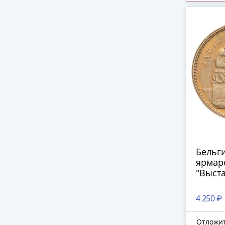
импер
гг. и 
сереб
Русско
Бельг
ярмар
"Выста
4 250 ₽
Отложи