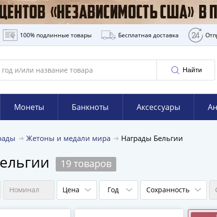
100% подлинные товары
Бесплатная доставка
Отп
Найти
Монеты
Банкноты
Аксессуары
Ан
грады
Жетоны и медали мира
Награды Бельгии
Бельгии
19 товаров
Номинал
Цена
Год
Сохранность