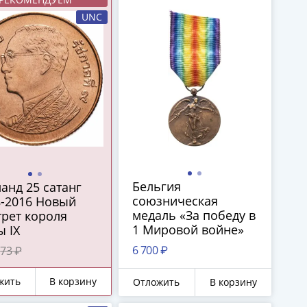
UNC
Бельгия
анд 25 сатанг
союзническая
8-2016 Новый
медаль «За победу в
рет короля
1 Мировой войне»
 IX
6 700 ₽
73 ₽
жить
В корзину
Отложить
В корзину