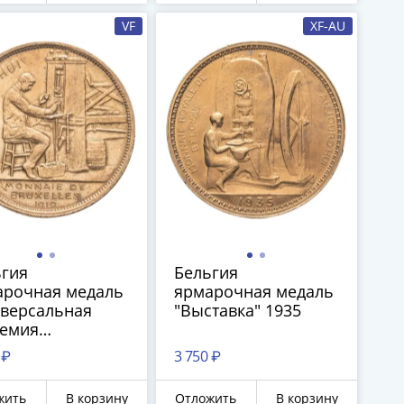
VF
XF-AU
ьгия
Бельгия
арочная медаль
ярмарочная медаль
иверсальная
"Выставка" 1935
демия
мышленных
 ₽
3 750 ₽
 и искусств.
сель" 1910
жить
В корзину
Отложить
В корзину