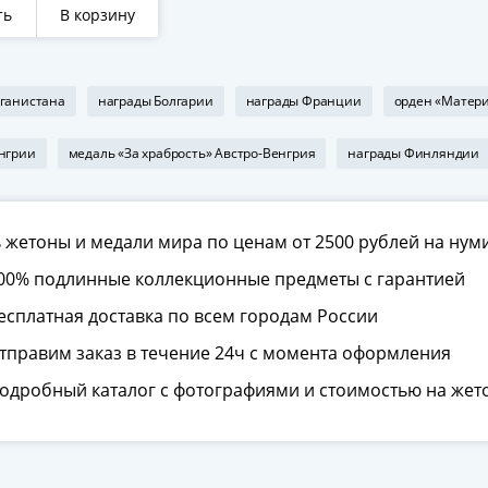
ель" 1910
ть
В корзину
ганистана
награды Болгарии
награды Франции
орден «Матери
нгрии
медаль «За храбрость» Австро-Венгрия
награды Финляндии
 жетоны и медали мира по ценам от 2500 рублей на нум
00% подлинные коллекционные предметы с гарантией
есплатная доставка по всем городам России
тправим заказ в течение 24ч с момента оформления
одробный каталог с фотографиями и стоимостью на жет