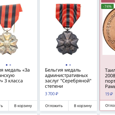
-74%
я медаль «За
Бельгия медаль
Таил
анскую
административных
200
» 3 класса
заслуг "Серебряной"
порт
степени
Рамы
3 700 ₽
19 ₽
Отло
ть
В корзину
Отложить
В корзину