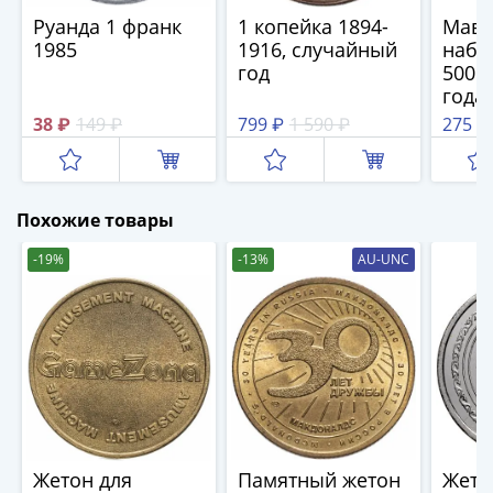
1894)
Руанда 1 франк
1 копейка 1894-
Мавр
Александр
1985
1916, случайный
набор
II
год
500 у
(1854-
года (
1881)
38 ₽
149 ₽
799 ₽
1 590 ₽
275 ₽
Николай
I
(1826-
1855)
Похожие товары
Александр
-19%
-13%
AU-UNC
I
(1801-
1825)
Павел
I
(1796-
1801)
Екатерина
II
Жетон для
Памятный жетон
Жето