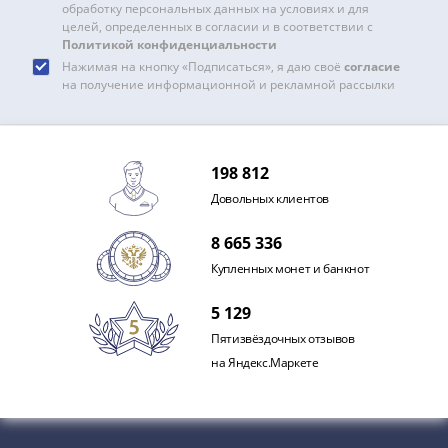
и
обработку персональных данных на условиях и для
Петр
целей, определенных в согласии и в соответствии с
Политикой конфиденциальности
I
Нажимая на кнопку «Подписаться», я даю своё
согласие
(1682-
на получение информационной и рекламной рассылки
1717)
Федор
III
Алексеевич
198 812
(1676-
Довольных клиентов
1682)
Алексей
8 665 336
Михайлович
Купленных монет и банкнот
(1645-
1676)
5 129
Михаил
Пятизвёздочных отзывов
Федорович
на Яндекс.Маркете
(1613-
1645)
Василий