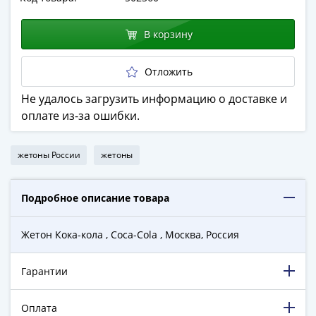
в
ВОВ
В корзину
75
лет
Отложить
Победы
в
Не удалось загрузить информацию о доставке и
ВОВ
оплате из-за ошибки.
Человек
труда
жетоны России
жетоны
Города-
герои
Оружие
Подробное описание товара
Великой
Победы
Жетон Кока-кола , Coca-Cola , Москва, Россия
Олимпиада
в
Гарантии
Сочи
2014
Оплата