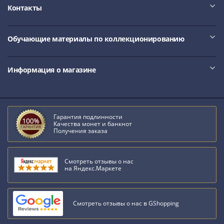
IV
Контакты
Шуйский
(1606-­
Обучающие материалы по коллекционированию
1610)
Борис
Годунов
Информация о магазине
(1598-­
1605)
Фёдор
I
Гарантия подлинности
Иванович
Качества монет и банкнот
Получения заказа
(1584-­
1598)
Иван
Смотреть отзывы о нас
на Яндекс.Маркете
IV
Грозный
(1533-
Смотреть отзывы о нас в GShopping
1584)
Василий