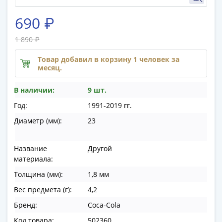
памятные
Биметаллические
690 ₽
(10р)
ГВС
1 890 ₽
и
Товар добавил в корзину 1 человек за
аналогичные
месяц.
(10р)
200
В наличии:
9 шт.
лет
Год:
1991-2019 гг.
Победы
Диаметр (мм):
23
1812
50
лет
Название
Другой
Победы
материала:
в
Толщина (мм):
1,8 мм
ВОВ
Вес предмета (г):
4,2
70
Бренд:
Coca-Cola
лет
Победы
Код товара:
502360