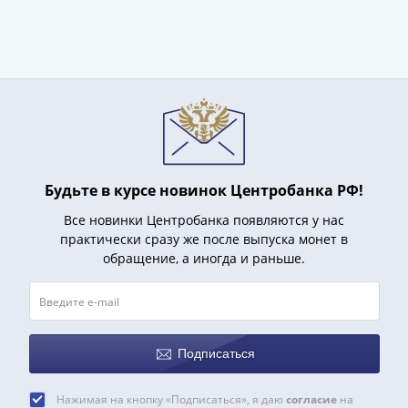
(1727-
1729)
Екатерина
I
(1725-
1727)
Петр
I
(1700-
Будьте в курсе новинок Центробанка РФ!
1725)
Все новинки Центробанка появляются у нас
Наборы
практически сразу же после выпуска монет в
и
обращение, а иногда и раньше.
коллекции
Монеты
Древней
Руси
Подписаться
Иван
V
Нажимая на кнопку «Подписаться», я даю
согласие
на