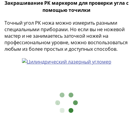
Банкноты
Закрашивание РК маркером для проверки угла с
РФ
помощью точилки
1992
Точный угол РК ножа можно измерить разными
1993
специальными приборами. Но если вы не ножевой
1994
мастер и не занимаетесь заточкой ножей на
1995
профессиональном уровне, можно воспользоваться
1997
любым из более простых и доступных способов.
2001
2004
2010
2017
2022-
2025
Памятные
Банкноты
мира
Австралия
и
Океания