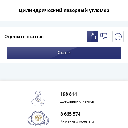
Азия
Цилиндрический лазерный угломер
Америка
Африка
Европа
СНГ
Оцените статью
и
страны
Балтии
Статьи
Смешанные
лоты
Другие
страны
Банкноты
СССР
198 814
1917
Довольных клиентов
-
8 665 574
1923
1917
Купленных монеты и