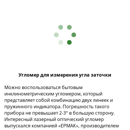
Наборы
Другие
ЕВРО
Германия
Евросоюз
ФРГ
ГДР
Третий
рейх
Веймарская
республика
Угломер для измерения угла заточки
Нотгельды
Германская
Можно воспользоваться бытовым
империя
инклинометрическим угломером, который
Бавария
представляет собой комбинацию двух линеек и
пружинного индикатора. Погрешность такого
Данциг
прибора не превышает 2-3° в большую сторону.
Пруссия
Интересный лазерный оптический угломер
Саар
выпускался компанией «ЕРМАК», производителем
Священная