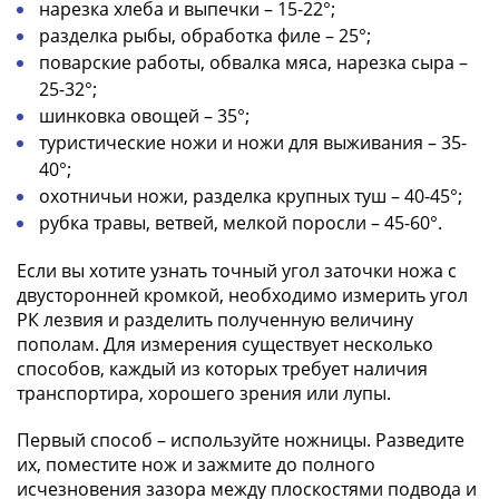
IV
нарезка хлеба и выпечки – 15-22°;
Шуйский
разделка рыбы, обработка филе – 25°;
(1606-­
поварские работы, обвалка мяса, нарезка сыра –
1610)
25-32°;
Борис
шинковка овощей – 35°;
Годунов
туристические ножи и ножи для выживания – 35-
(1598-­
40°;
1605)
охотничьи ножи, разделка крупных туш – 40-45°;
Фёдор
рубка травы, ветвей, мелкой поросли – 45-60°.
I
Если вы хотите узнать точный угол заточки ножа с
Иванович
двусторонней кромкой, необходимо измерить угол
(1584-­
РК лезвия и разделить полученную величину
1598)
пополам. Для измерения существует несколько
Иван
способов, каждый из которых требует наличия
IV
транспортира, хорошего зрения или лупы.
Грозный
(1533-
Первый способ – используйте ножницы. Разведите
1584)
их, поместите нож и зажмите до полного
исчезновения зазора между плоскостями подвода и
Василий