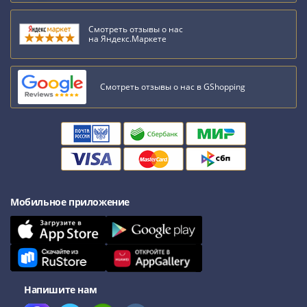
1991
Гражданская
Смотреть отзывы о нас
война
на Яндекс.Маркете
Банкноты
царской
России
Смотреть отзывы о нас в GShopping
Частные
выпуски
Банкноты
с
красивыми
номерами
Лотерейные
Мобильное приложение
билеты
Евросувенир
"0
евро"
Облигации
Напишите нам
и