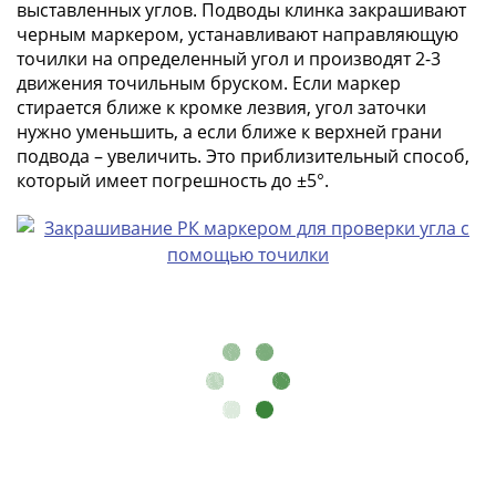
Антика
выставленных углов. Подводы клинка закрашивают
и
черным маркером, устанавливают направляющую
средневековье
точилки на определенный угол и производят 2-3
Древняя
движения точильным бруском. Если маркер
Греция
стирается ближе к кромке лезвия, угол заточки
нужно уменьшить, а если ближе к верхней грани
Древний
подвода – увеличить. Это приблизительный способ,
Рим
который имеет погрешность до ±5°.
Византия
Золотая
Орда
Крымское
ханство
Речь
Посполитая
Священная
Римская
империя
Другие
Банкноты