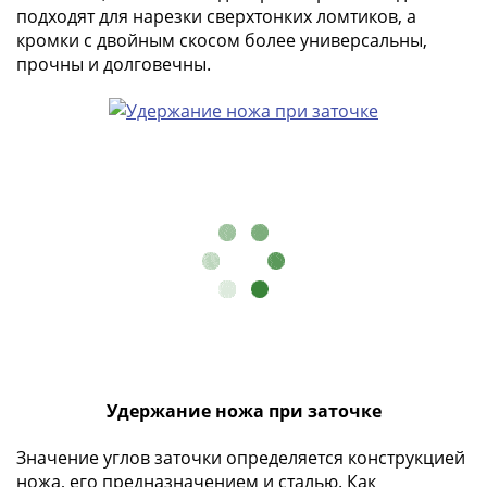
подходят для нарезки сверхтонких ломтиков, а
в
кромки с двойным скосом более универсальны,
ВОВ
прочны и долговечны.
75
лет
Победы
в
ВОВ
Человек
труда
Города-
герои
Оружие
Великой
Победы
Олимпиада
в
Удержание ножа при заточке
Сочи
Значение углов заточки определяется конструкцией
2014
ножа, его предназначением и сталью. Как