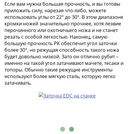
(1762-
Если вам нужна большая прочность, и вы готовы
1796)
приложить силу, нарезая что-либо, можете
Петр
использовать углы от 22° до 30°. В этом диапазоне
кромки ножей значительно прочнее, хотя лезвие
III
перочинного или охотничьего ножа и не станет
(1762-
резать с особой легкостью. Наконец, самую
1762)
большую прочность РК обеспечит угол заточки
Елизавета
более 30°, но режущая способность такого ножа
(1741-
будет довольно низкой. Зато он отлично рубит –
1762)
именно на такой угол затачивают мачете, тесаки и
Иоанн
топоры. Обычно такие режущие инструменты
Антонович
используют более мягкую сталь, которую легко
(1740-
затачивать.
1741)
Анна
Иоанновна
(1730-
1740)
Петр
II