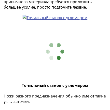
и
привычного материала требуется приложить
Петр
большее усилие, просто подточите лезвие.
I
(1682-
1717)
Федор
III
Алексеевич
(1676-
1682)
Алексей
Михайлович
(1645-
1676)
Михаил
Точильный станок с угломером
Федорович
(1613-
Ножи разного предназначения обычно имеют такие
1645)
углы заточки:
Василий