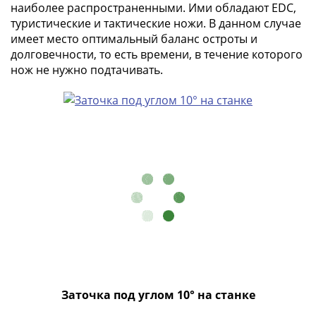
1894)
наиболее распространенными. Ими обладают EDC,
Александр
туристические и тактические ножи. В данном случае
II
имеет место оптимальный баланс остроты и
(1854-
долговечности, то есть времени, в течение которого
1881)
нож не нужно подтачивать.
Николай
I
(1826-
1855)
Александр
I
(1801-
1825)
Павел
I
(1796-
1801)
Екатерина
Заточка под углом 10° на станке
II