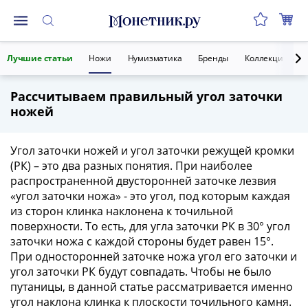
Монеты
Лучшие статьи
Ножи
Нумизматика
Бренды
Коллекции мон
Монеты
Российской
Рассчитываем правильный угол заточки
Федерации
ножей
Регулярные
выпуски
до
Угол заточки ножей и угол заточки режущей кромки
реформы
(РК) – это два разных понятия. При наиболее
распространенной двусторонней заточке лезвия
(1992-
«угол заточки ножа» - это угол, под которым каждая
1993)
из сторон клинка наклонена к точильной
после
поверхности. То есть, для угла заточки РК в 30° угол
реформы
заточки ножа с каждой стороны будет равен 15°.
(1997-
При односторонней заточке ножа угол его заточки и
нв)
угол заточки РК будут совпадать. Чтобы не было
Юбилейные
путаницы, в данной статье рассматривается именно
и
угол наклона клинка к плоскости точильного камня.