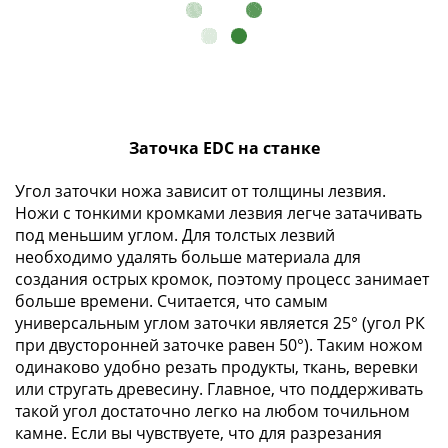
(1727-
1729)
Екатерина
I
(1725-
1727)
Заточка EDC на станке
Петр
I
Угол заточки ножа зависит от толщины лезвия.
(1700-
Ножи с тонкими кромками лезвия легче затачивать
1725)
под меньшим углом. Для толстых лезвий
Наборы
необходимо удалять больше материала для
создания острых кромок, поэтому процесс занимает
и
больше времени. Считается, что самым
коллекции
универсальным углом заточки является 25° (угол РК
Монеты
при двусторонней заточке равен 50°). Таким ножом
Древней
одинаково удобно резать продукты, ткань, веревки
Руси
или стругать древесину. Главное, что поддерживать
Иван
такой угол достаточно легко на любом точильном
V
камне. Если вы чувствуете, что для разрезания