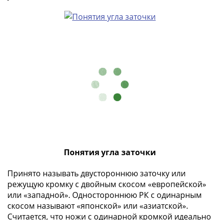
памятные
Биметаллические
(10р)
ГВС
и
аналогичные
(10р)
200
лет
Победы
1812
50
лет
Понятия угла заточки
Победы
в
Принято называть двустороннюю заточку или
ВОВ
режущую кромку с двойным скосом «европейской»
70
или «западной». Одностороннюю РК с одинарным
лет
скосом называют «японской» или «азиатской».
Победы
Считается, что ножи с одинарной кромкой идеально