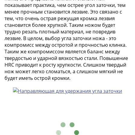
ЧМ
показывает практика, чем острее угол заточки, тем
по
менее прочным становится лезвие. Это связано с
футболу
тем, что очень острая режущая кромка лезвия
2018
становится более хрупкой. Таким ножом будет
Крымские
трудно резать плотный материал, не повредив
события
лезвие. В целом, выбор угла заточки ножа - это
Архитектура
компромисс между остротой и прочностью клинка.
Красная
Таким же компромиссом является баланс между
книга
твердостью и ударной вязкостью стали. Повышение
HRC приводит к росту хрупкости. Слишком твердый
Личности
нож может легко сломаться, а слишком мягкий не
Мультипликация
будет иметь острой кромки.
События
Серебряные
и
золотые
Города
трудовой
доблести
Освобожденные