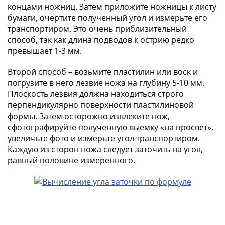
концами ножниц. Затем приложите ножницы к листу
III
бумаги, очертите полученный угол и измерьте его
(1505-­
транспортиром. Это очень приблизительный
1533)
способ, так как длина подводов к острию редко
Иван
превышает 1-3 мм.
III
(1462-­
Второй способ – возьмите пластилин или воск и
1505)
погрузите в него лезвие ножа на глубину 5-10 мм.
Василий
Плоскость лезвия должна находиться строго
II
перпендикулярно поверхности пластилиновой
формы. Затем осторожно извлеките нож,
Темный
сфотографируйте полученную выемку «на просвет»,
(1425-­
увеличьте фото и измерьте угол транспортиром.
1462)
Каждую из сторон ножа следует заточить на угол,
Псков
равный половине измеренного.
(1425-­
1510)
Новгород
(1420-­
1478)