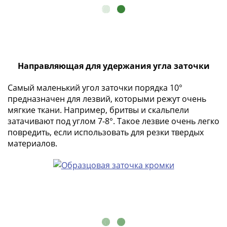
Города-
столицы
Европы
Наборы
и
коллекции
Направляющая для удержания угла заточки
Монеты
Самый маленький угол заточки порядка 10°
СССР
предназначен для лезвий, которыми режут очень
и
мягкие ткани. Например, бритвы и скальпели
РСФСР
затачивают под углом 7-8°. Такое лезвие очень легко
РСФСР
повредить, если использовать для резки твердых
и
материалов.
СССР
(1921-
1958)
СССР
и
ГКЧП
(1961