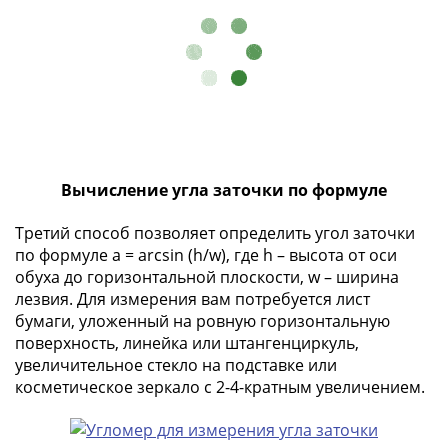
Нижегородско-
Суздальское
княжество
(1383-
1431)
США
Регулярные
выпуски
Вычисление угла заточки по формуле
Доллары
Сакагавеи
Третий способ позволяет определить угол заточки
(индианка)
по формуле a = arcsin (h/w), где h – высота от оси
Доллары
обуха до горизонтальной плоскости, w – ширина
инновации
лезвия. Для измерения вам потребуется лист
Президентские
бумаги, уложенный на ровную горизонтальную
доллары
поверхность, линейка или штангенциркуль,
Квотеры
увеличительное стекло на подставке или
(парки)
косметическое зеркало с 2-4-кратным увеличением.
Квотеры
(штаты)