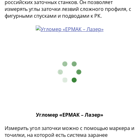
российских заточных станков. Он позволяет
Римская
измерять углы заточки лезвий сложного профиля, с
империя
фигурными спусками и подводами к РК.
Другие
Приднестровье
Украина
Монеты
мира
Австралия
и
Океания
Азия
Америка
Африка
Европа
Другие
Угломер «ЕРМАК – Лазер»
страны
Смешанные
Измерить угол заточки можно с помощью маркера и
лоты
точилки, на которой есть система заранее