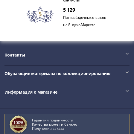
1918
банкноты
1919
5 129
-
Пятизвёздочных отзывов
1920гг
на Яндекс.Маркете
1921
1922
1923
1924
Контакты
-
1932
1934
Обучающие материалы по коллекционированию
1937
1938
Информация о магазине
1947
(1957)
1961
(по
Гарантия подлинности
Засько)
Качества монет и банкнот
1961
Получения заказа