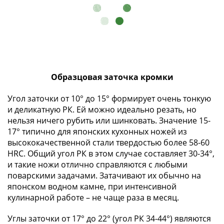
-
1991)
Юбилейные
и
памятные
Наборы
Образцовая заточка кромки
и
коллекции
Угол заточки от 10° до 15° формирует очень тонкую
Монеты
и деликатную РК. Ей можно идеально резать, но
Российской
нельзя ничего рубить или шинковать. Значение 15-
империи
17° типично для японских кухонных ножей из
Николай
высококачественной стали твердостью более 58-60
II
HRC. Общий угол РК в этом случае составляет 30-34°,
(1894-
и такие ножи отлично справляются с любыми
поварскими задачами. Затачивают их обычно на
1917)
японском водном камне, при интенсивной
Александр
кулинарной работе – не чаще раза в месяц.
III
(1881-
Углы заточки от 17° до 22° (угол РК 34-44°) являются