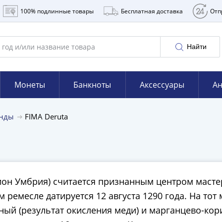
100% подлинные товары
Бесплатная доставка
Отп
Найти
Монеты
Банкноты
Аксессуары
Ан
енды
FIMA Deruta
гион Умбрия) считается признанным центром маст
м ремесле датируется 12 августа 1290 года. На т
ый (результат окисления меди) и марганцево-кор