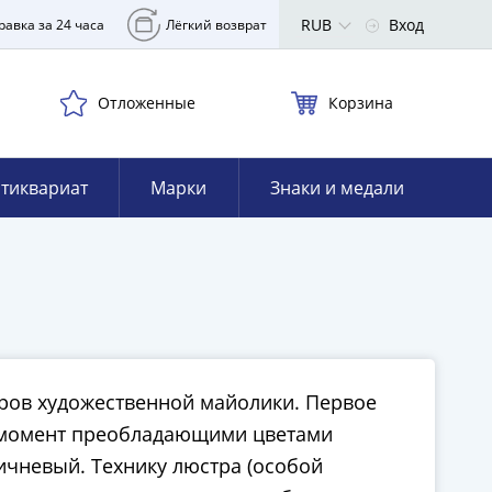
RUB
Вход
равка за 24 часа
Лёгкий возврат
Отложенные
Корзина
тиквариат
Марки
Знаки и медали
еров художественной майолики. Первое
от момент преобладающими цветами
ичневый. Технику люстра (особой