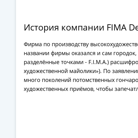
История компании FIMA De
Фирма по производству высокохудожествен
названии фирмы оказался и сам городок, 
разделённые точками - F.I.M.A.) расшифров
художественной майолики»). По заявлени
много поколений потомственных гончаров
художественных приёмов, чтобы запечатл