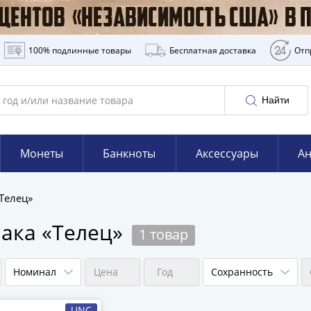
100% подлинные товары
Бесплатная доставка
Отп
Найти
Монеты
Банкноты
Аксессуары
Ан
Телец»
иака «Телец»
1 товар
Номинал
Цена
Год
Сохранность
UNC