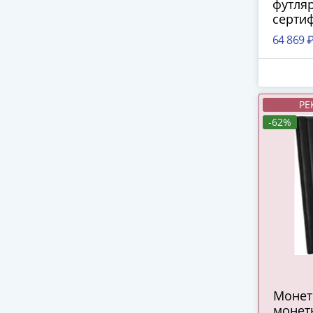
футляр
серти
64 869 
РЕ
-62%
Монет
монет