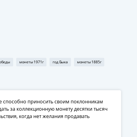
обеды
монеты 1971г
год Быка
монеты 1885г
ое способно приносить своим поклонникам
ать за коллекционную монету десятки тысяч
ьствия, когда нет желания продавать