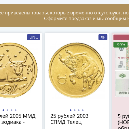
ее приведены товары, которые временно отсутствуют, но
Оформите предзаказ и мы сообщим В
UNC
XF
-99%
блей 2005 ММД
25 рублей 2003
5 рублей 2022
 зодиака -
СПМД Телец
(НО
обра