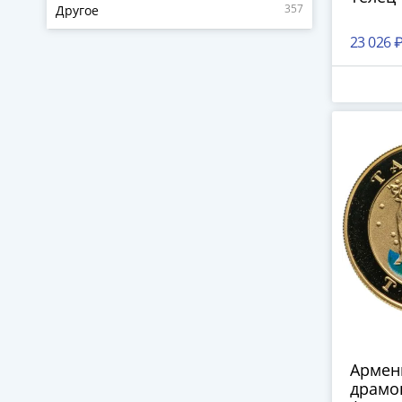
357
Другое
23 026 
Армен
драмов