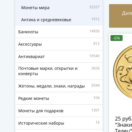
32327
Монеты мира
Дал
1912
Антика и средневековье
14950
Банкноты
-6%
813
Аксессуары
16540
Антиквариат
Почтовые марки, открытки и
3656
конверты
3544
Жетоны, медали, знаки, награды
104
Редкие монеты
1201
Монеты для подарков
25 ру
14
Исторические наборы
"Знаки
Телец"