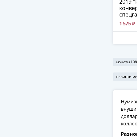
2019 "
конвер
спецг
1 575 ₽
монеты 198
новинки м
Нумизм
внушит
доллар
коллек
Разно