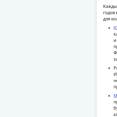
Каждый
годов 
для ко
Ю
к
и
п
Ф
з
Р
И
н
п
М
п
б
к