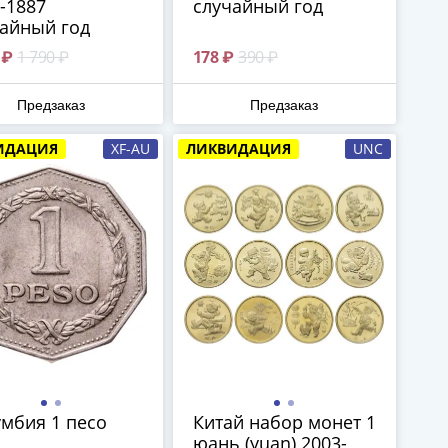
-1887
случайный год
айный год
 ₽
1 790 ₽
178 ₽
390 ₽
Предзаказ
Предзаказ
ИДАЦИЯ
XF-AU
ЛИКВИДАЦИЯ
UNC
мбия 1 песо
Китай набор монет 1
юань (yuan) 2003-