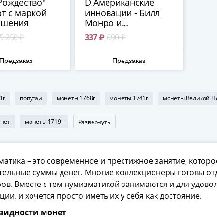
Рождество"
D Американские
т с маркой
инновации - Билл
ашения
Монро и
музыкальное
5 250 ₽
337 ₽
690 ₽
направление
Блюграсс (Кентукки)
Предзаказ
Предзаказ
1г
попугаи
монеты 1768г
монеты 1741г
монеты Великой П
онет
монеты 1719г
Развернуть
атика – это современное и престижное занятие, котор
ельные суммы денег. Многие коллекционеры готовы отд
ов. Вместе с тем нумизматикой занимаются и для удовол
ции, и хочется просто иметь их у себя как достояние.
видности монет