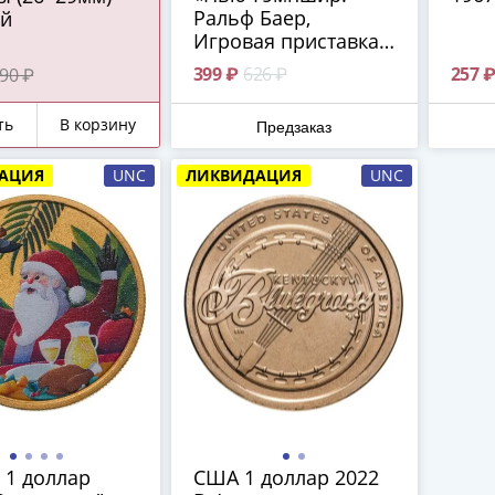
Ральф Баер,
й
Игровая приставка»
(Американские
399 ₽
626 ₽
257 
90 ₽
инновации), двор P -
Филадельфия
ть
В корзину
Предзаказ
АЦИЯ
UNC
ЛИКВИДАЦИЯ
UNC
 1 доллар
США 1 доллар 2022