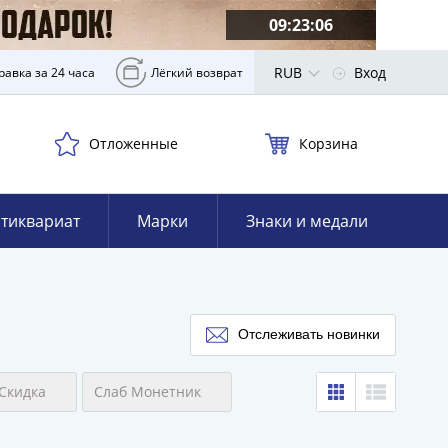
09:23:04
RUB
Вход
равка за 24 часа
Лёгкий возврат
Отложенные
Корзина
тиквариат
Марки
Знаки и медали
Отслеживать новинки
Скидка
Слаб Монетник