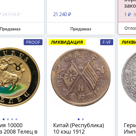
зак
сред
₽
24 514 ₽
21 240 ₽
1 ₽
1
ПРЕ
Отло
Предзаказ
Предзаказ
PROOF
ЛИКВИДАЦИЯ
F-VF
ЛИКВ
ия 10000
Китай (Республика)
Гер
 2008 Телец в
10 кэш 1912
Имп