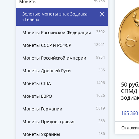
59766
Монеты
Золотые монеты знак Зодиака
«Телец»
3502
Монеты Российской Федерации
12951
Монеты СССР и РСФСР
9954
Монеты Российской империи
335
Монеты Древней Руси
1496
Монеты США
50 руб
СПМД 
1626
Монеты ЕВРО
зодиак
5819
Монеты Германии
165 360
368
Монеты Приднестровья
Отложи
486
Монеты Украины