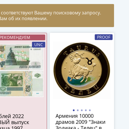
 соответствуют Вашему поисковому запросу.
ам об их появлении.
PROOF
РЕКОМЕНДУЕМ
UNC
Армения 10000
драмов 2009 "Знаки
ВЫЙ выпуск
Зодиака - Телец" в
зца 1997,