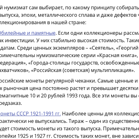
 нумизмат сам выбирает, по какому принципу собират
выпуска, эпохи, металлического сплава и даже дефекто
ллекционирования в нашей стране:
билейные и памятные
. Если одни коллекционеры рассма
ак инвестиции. У них стабильно высокая стоимость. Та
 датам. Среди ценных экземпляров – «Сеятель», «Георги
римечательны нумизматические серии «Красная книга», 
едерация», «Города-столицы государств, освобожденны
ахватчиков», «Российская (советская) мультипликация».
оссийские монеты регулярной чеканки. Самые ценные и ре
х рыночная цена постоянно растет и превышает десятки
емагнитные 10 и 20 рублей 1993 года. Все эти монеты в
редзаказ.
онеты СССР 1921-1991 гг.
Наиболее ценны для коллекцио
рактически не выпускались. Тираж – один из существен
удет стоимость монеты из такого выпуска. Примечательны 5
опейки 1925 и 1927 гг. Стоимость таких монет, вне завис