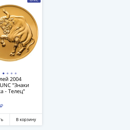
лей 2004
UNC "Знаки
а - Телец"
 ₽
ть
В корзину