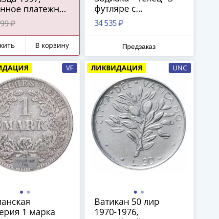
футляре с
онное платежное
сертификатом
ство ЦБ РФ)
34 535 ₽
99 ₽
СС
жить
В корзину
Предзаказ
ИДАЦИЯ
VF
ЛИКВИДАЦИЯ
UNC
манская
Ватикан 50 лир
ерия 1 марка
1970-1976,