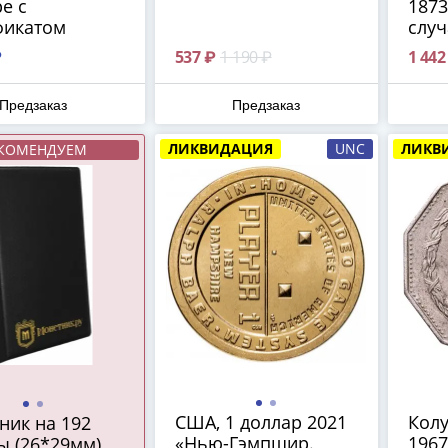
е с
1873
фикатом
случ
₽
537 ₽
1 190 ₽
1 442
Предзаказ
Предзаказ
ЛИКВИДАЦИЯ
UNC
ЛИКВ
КОМЕНДУЕМ
США, 1 доллар 2021
Колу
ник на 192
«Нью-Гэмпшир.
1967
ы (26*29мм)