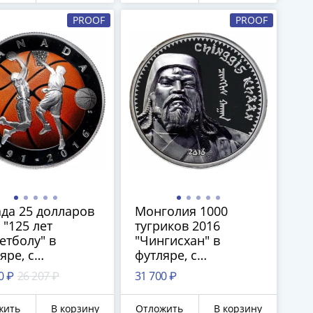
PROOF
PROOF
да 25 долларов
Монголия 1000
 "125 лет
тугриков 2016
етболу" в
"Чингисхан" в
яре, с
футляре, с
тификатом
сертификатом
0 ₽
26 207 ₽
31 700 ₽
жить
В корзину
Отложить
В корзину