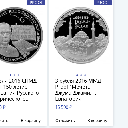
PROOF
PROOF
бля 2016 СПМД
3 рубля 2016 ММД
f 150-летие
Proof "Мечеть
вания Русского
Джума-Джами, г.
рического
Евпатория"
ества
0 ₽
15 590 ₽
емский - РИО)
жить
В корзину
Отложить
В корзину