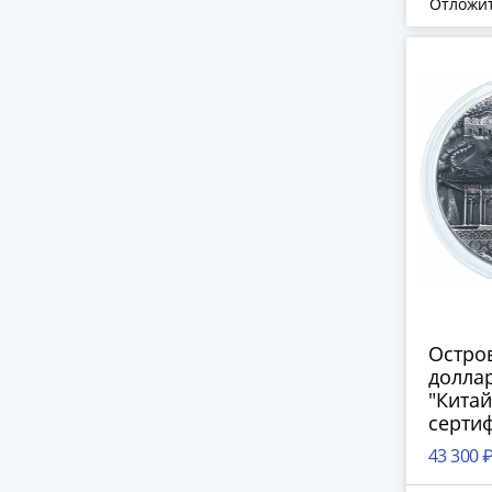
Отложи
Остров
доллар
"Китай
серти
43 300 