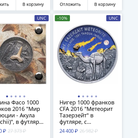
сертификатом
жить
В корзину
Отложить
В корзину
UNC
-10%
UNC
ина Фасо 1000
Нигер 1000 франков
ков 2016 "Мир
CFA 2016 "Метеорит
юции - Акула
Тазерзейт" в
chii)", в футляре
футляре, с
ртификатом
сертификатом
0 ₽
27 373 ₽
24 400 ₽
26 982 ₽