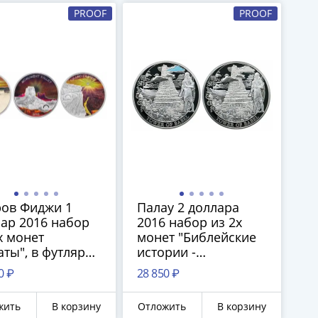
PROOF
PROOF
ров Фиджи 1
Палау 2 доллара
ар 2016 набор
2016 набор из 2х
х монет
монет "Библейские
аты", в футляре
истории -
ртификатом
Вавилонская
0 ₽
28 850 ₽
башня", в футляре с
сертификатами
жить
В корзину
Отложить
В корзину