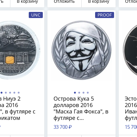
ть
В корзину
Отложить
В корзину
Отло
UNC
PROOF
 Ниуэ 2
Острова Кука 5
Эсто
а 2016
долларов 2016
2016
", в футляре с
"Маска Гая Фокса", в
Иван
фикатом
футляре с
футл
сертификатом
сер
₽
33 700 ₽
15 70