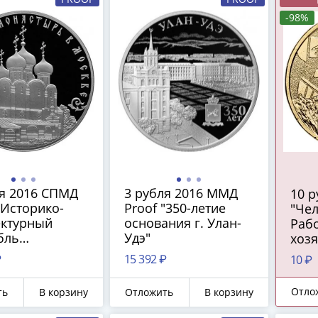
-98%
ля 2016 СПМД
3 рубля 2016 ММД
10 
"Историко-
Proof "350-летие
"Чел
ектурный
основания г. Улан-
Рабо
бль
Удэ"
хозя
евичьего
пер
₽
15 392 ₽
10 ₽
тыря в
про
е"
Отло
ть
В корзину
Отложить
В корзину