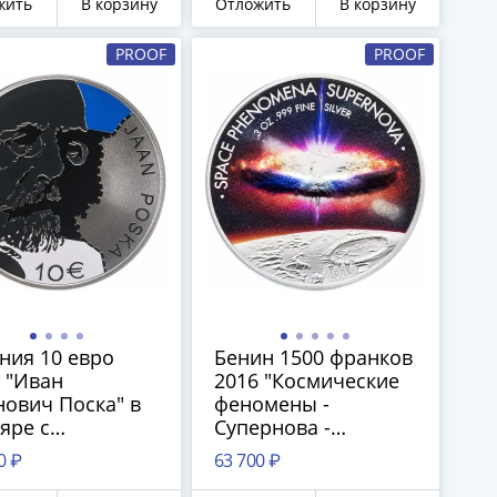
жить
В корзину
Отложить
В корзину
PROOF
PROOF
ния 10 евро
Бенин 1500 франков
 "Иван
2016 "Космические
ович Поска" в
феномены -
яре с
Супернова -
тификатом
Сверхновая звезда",
0 ₽
63 700 ₽
в футляре с