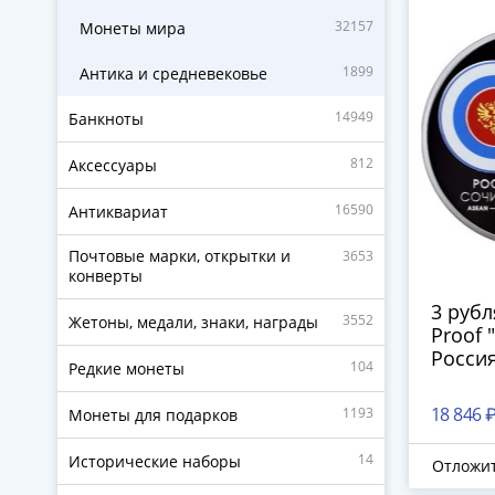
32157
Монеты мира
1899
Антика и средневековье
14949
Банкноты
812
Аксессуары
16590
Антиквариат
Почтовые марки, открытки и
3653
конверты
3 руб
3552
Жетоны, медали, знаки, награды
Proof 
Росси
104
Редкие монеты
18 846 
1193
Монеты для подарков
14
Исторические наборы
Отложи