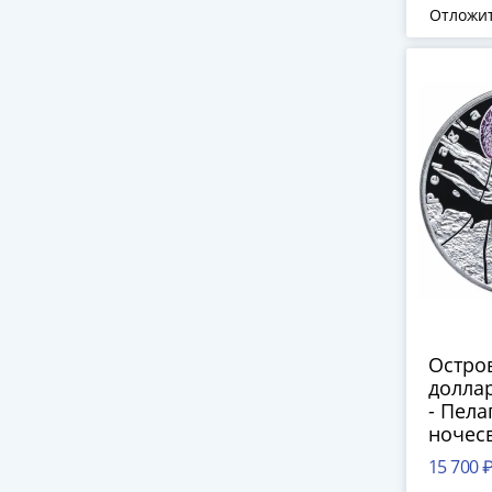
Отложи
Остров
доллар
- Пела
ночесв
футляр
15 700 
серти