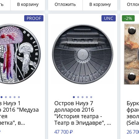
ть
В корзину
Отложить
В корзину
Отло
PROOF
UNC
-2%
 Ниуэ 1
Остров Ниуэ 7
Бурк
 2016 "Медуза
долларов 2016
фран
гея
"История театра -
эвол
етка", в
Театр в Эпидавре", в
(Sela
е с
футляре с
с се
₽
47 700 ₽
26 70
фикатом
сертификатом