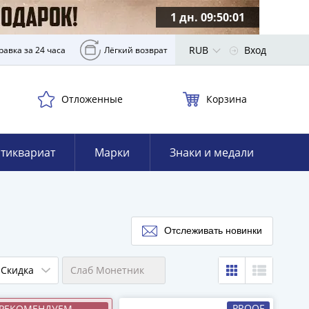
1 дн. 09:50:00
RUB
Вход
равка за 24 часа
Лёгкий возврат
Отложенные
Корзина
тиквариат
Марки
Знаки и медали
Отслеживать новинки
Скидка
Слаб Монетник
PROOF
РЕКОМЕНДУЕМ