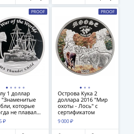
PROOF
PROOF
лу 1 доллар
Острова Кука 2
 "Знаменитые
доллара 2016 "Мир
бли, которые
охоты - Лось" с
гда не плавали
сертификатом
under child,
5 ₽
9 000 ₽
на миров"