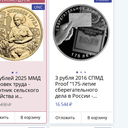
UNC
3 рубля 2016 СПМД
рублей 2025 ММД
Proof "175-летие
овек труда -
сберегательного
тник сельского
дела в России -
йства и
Сбербанк"
ерабатывающей
16 544 ₽
490 ₽
мышленности"
жить
В корзину
Отложить
В корзину