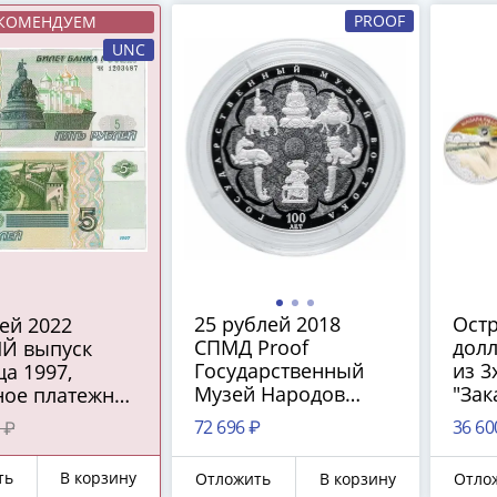
PROOF
КОМЕНДУЕМ
UNC
25 рублей 2018
Ост
СПМД Proof
долл
Й выпуск
Государственный
из 3
а 1997,
Музей Народов
"Зак
ное платежное
Востока 100 лет
с се
во ЦБ РФ)
72 696 ₽
36 60
 ₽
ть
В корзину
Отложить
В корзину
Отло