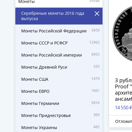
59548
Монеты
Серебряные монеты 2016 года
выпуска
3459
Монеты Российской Федерации
12962
Монеты СССР и РСФСР
9955
Монеты Российской империи
335
Монеты Древней Руси
1479
Монеты США
3 руб
Proof 
1601
Монеты ЕВРО
архит
ансам
5816
Монеты Германии
Новод
14 550 
монас
369
Монеты Приднестровья
Москв
Отложи
485
Монеты Украины