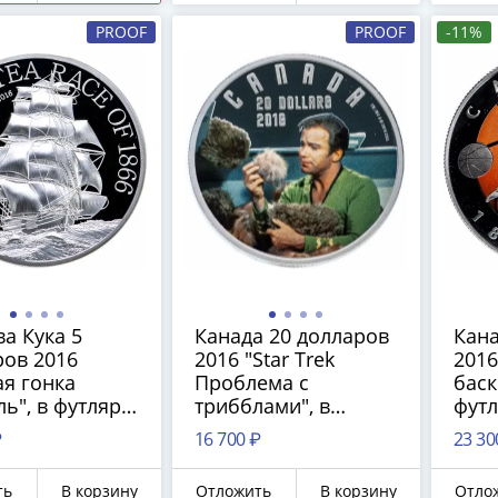
PROOF
PROOF
-11%
а Кука 5
Канада 20 долларов
Кана
ров 2016
2016 "Star Trek
2016
я гонка
Проблема с
баск
ь", в футляре
трибблами", в
футл
тификатом
футляре с
сер
₽
16 700 ₽
23 30
сертификатом
ть
В корзину
Отложить
В корзину
Отло