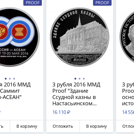
PROOF
PROOF
ля 2016 ММД
3 рубля 2016 ММД
3 ру
"Саммит
Proof "Здание
Proo
я-АСЕАН"
Ссудной казны в
осно
Настасьинском
исто
переулке, г. Москва"
общ
₽
16 110 ₽
14 55
(Вяз
ть
В корзину
Отложить
В корзину
Отло