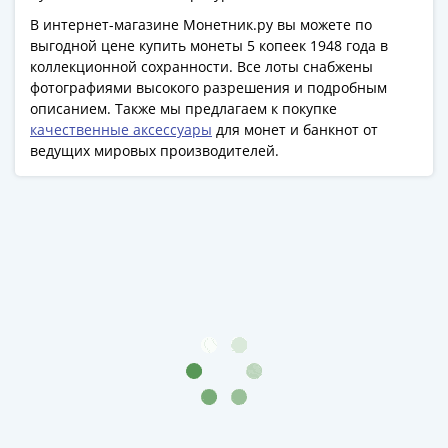
Банкноты
В интернет-магазине Монетник.ру вы можете по
РФ
выгодной цене купить монеты 5 копеек 1948 года в
1992
коллекционной сохранности. Все лоты снабжены
1993
фотографиями высокого разрешения и подробным
1994
описанием. Также мы предлагаем к покупке
1995
качественные аксессуары
для монет и банкнот от
1997
ведущих мировых производителей.
2001
2004
2010
2017
2022-
2025
Памятные
Банкноты
мира
Австралия
и
Океания