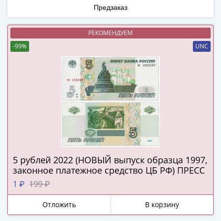
Города-
Предзаказ
столицы
Европы
РЕКОМЕНДУЕМ
Наборы
-99%
UNC
и
коллекции
Монеты
СССР
и
РСФСР
РСФСР
и
СССР
(1921-
5 рублей 2022 (НОВЫЙ выпуск образца 1997,
1958)
законное платежное средство ЦБ РФ) ПРЕСС
СССР
1 ₽
199 ₽
и
ГКЧП
Отложить
В корзину
(1961