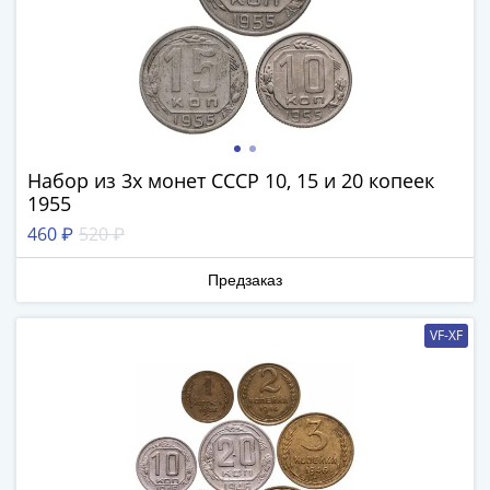
1894)
Александр
II
(1854-
1881)
Николай
I
Набор из 3х монет СССР 10, 15 и 20 копеек
(1826-
1955
1855)
460 ₽
520 ₽
Александр
I
Предзаказ
(1801-
1825)
VF-XF
Павел
I
(1796-
1801)
Екатерина
II