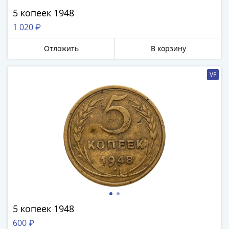
памятные
5 копеек 1948
Биметаллические
1 020 ₽
(10р)
ГВС
Отложить
В корзину
и
аналогичные
VF
(10р)
200
лет
Победы
1812
50
лет
Победы
в
ВОВ
70
5 копеек 1948
лет
600 ₽
Победы