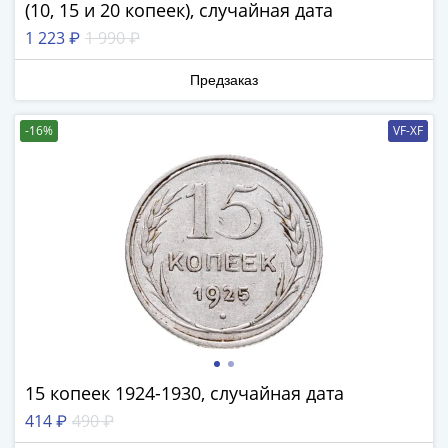
ЧМ
(10, 15 и 20 копеек), случайная дата
по
1 223 ₽
1 990 ₽
футболу
2018
Предзаказ
Крымские
события
-16%
VF-XF
Архитектура
Красная
книга
Личности
Мультипликация
События
Серебряные
и
золотые
Города
трудовой
15 копеек 1924-1930, случайная дата
доблести
414 ₽
490 ₽
Освобожденные