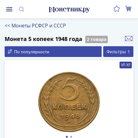
Монеты
<<
Монеты РСФСР и СССР
Монеты
Российской
Монета 5 копеек 1948 года
2 товара
Федерации
Регулярные
Фильтры
1
По популярности
выпуски
VF-XF
до
реформы
(1992-
1993)
после
реформы
(1997-
нв)
Юбилейные
и