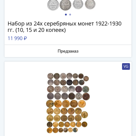
(1727-
1729)
Екатерина
Набор из 24х серебряных монет 1922-1930
I
гг. (10, 15 и 20 копеек)
(1725-
11 990 ₽
1727)
Петр
Предзаказ
I
(1700-
VG
1725)
Наборы
и
коллекции
Монеты
Древней
Руси
Иван
V