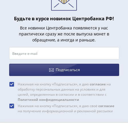
1991
Гражданская
война
Будьте в курсе новинок Центробанка РФ!
Банкноты
Все новинки Центробанка появляются у нас
царской
практически сразу же после выпуска монет в
России
обращение, а иногда и раньше.
Частные
выпуски
Банкноты
с
Подписаться
красивыми
номерами
Лотерейные
Нажимая на кнопку «Подписаться», я даю
согласие
на
обработку персональных данных на условиях и для
билеты
целей, определенных в согласии и в соответствии с
Евросувенир
Политикой конфиденциальности
"0
Нажимая на кнопку «Подписаться», я даю своё
согласие
на получение информационной и рекламной рассылки
евро"
Облигации
и