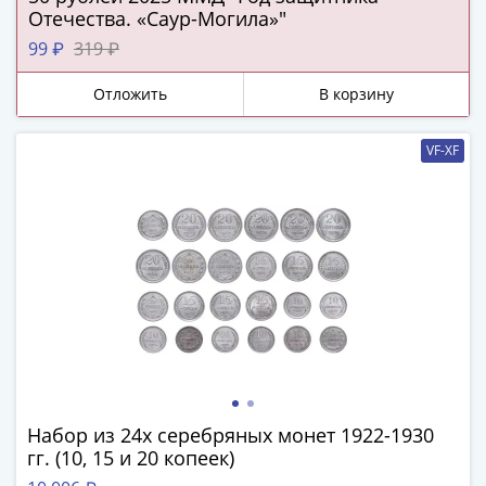
IV
Отечества. «Саур-Могила»"
Шуйский
99 ₽
319 ₽
(1606-­
1610)
Отложить
В корзину
Борис
Годунов
VF-XF
(1598-­
1605)
Фёдор
I
Иванович
(1584-­
1598)
Иван
IV
Грозный
(1533-
Набор из 24х серебряных монет 1922-1930
1584)
гг. (10, 15 и 20 копеек)
Василий