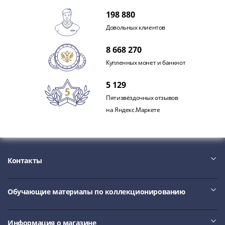
акции
198 880
Чеки
Довольных клиентов
и
купоны
8 668 270
ВНЕШПОСЫЛТОРГ
Купленных монет и банкнот
Дорожные
Круизные
5 129
Отрезные
Пятизвёздочных отзывов
Отрезные
на Яндекс.Маркете
(серия
Д)
Другие
Наборы
Контакты
и
коллекции
Обучающие материалы по коллекционированию
Информация о магазине