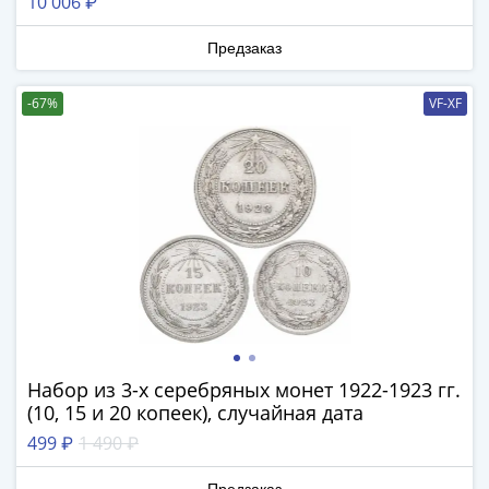
10 006 ₽
III
(1505-­
Предзаказ
1533)
Иван
-67%
VF-XF
III
(1462-­
1505)
Василий
II
Темный
(1425-­
1462)
Псков
(1425-­
1510)
Набор из 3-х серебряных монет 1922-1923 гг.
Новгород
(10, 15 и 20 копеек), случайная дата
(1420-­
499 ₽
1 490 ₽
1478)