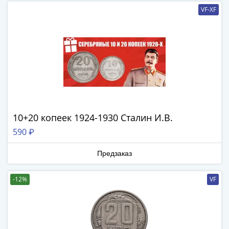
-
VF-XF
1991)
Юбилейные
и
памятные
Наборы
и
коллекции
Монеты
10+20 копеек 1924-1930 Сталин И.В.
Российской
империи
590 ₽
Николай
Предзаказ
II
(1894-
1917)
-12%
VF
Александр
III
(1881-