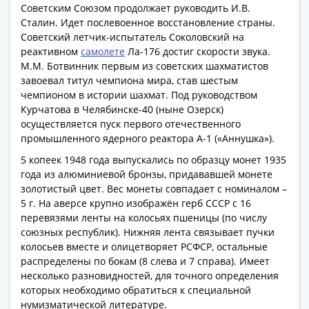
Антика
Советским Союзом продолжает руководить И.В.
и
Сталин. Идет послевоенное восстановление страны.
средневековье
Советский летчик-испытатель Соколовский на
Древняя
реактивном
самолете
Ла-176 достиг скорости звука.
Греция
М.М. Ботвинник первым из советских шахматистов
завоевал титул чемпиона мира, став шестым
Древний
чемпионом в истории шахмат. Под руководством
Рим
Курчатова в Челябинске-40 (ныне Озерск)
Византия
осуществляется пуск первого отечественного
Золотая
промышленного ядерного реактора А-1 («Аннушка»).
Орда
5 копеек 1948 года выпускались по образцу монет 1935
Крымское
года из алюминиевой бронзы, придававшей монете
ханство
золотистый цвет. Вес монеты совпадает с номиналом –
Речь
5 г. На аверсе крупно изображён герб СССР с 16
Посполитая
перевязями ленты на колосьях пшеницы (по числу
Священная
союзных республик). Нижняя лента связывает пучки
колосьев вместе и олицетворяет РСФСР, остальные
Римская
распределены по бокам (8 слева и 7 справа). Имеет
империя
несколько разновидностей, для точного определения
Другие
которых необходимо обратиться к специальной
Банкноты
нумизматической литературе.