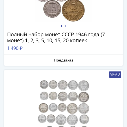
(1762-
1796)
Петр
III
(1762-
Полный набор монет СССР 1946 года (7
1762)
монет) 1, 2, 3, 5, 10, 15, 20 копеек
Елизавета
1 490 ₽
(1741-
1762)
Предзаказ
Иоанн
Антонович
VF-AU
(1740-
1741)
Анна
Иоанновна
(1730-
1740)
Петр
II