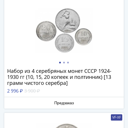
Наборы
Другие
ЕВРО
Германия
Евросоюз
ФРГ
ГДР
Третий
рейх
Веймарская
Набор из 4 серебряных монет СССР 1924-
республика
1930 гг (10, 15, 20 копеек и полтинник) [13
Нотгельды
грамм чистого серебра]
Германская
2 996 ₽
3 900 ₽
империя
Бавария
Предзаказ
Данциг
Пруссия
VF-XF
Саар
Священная