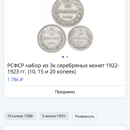
Римская
империя
Другие
Приднестровье
Украина
Монеты
мира
Австралия
и
РСФСР набор из 3х серебряных монет 1922-
Океания
1923 гг. (10, 15 и 20 копеек)
Азия
1 786 ₽
Америка
Африка
Предзаказ
Европа
Другие
страны
Смешанные
10 копеек 1928г
5 копеек 1931г
Развернуть
лоты