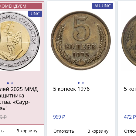
AU-UNC
КОМЕНДУЕМ
UNC
5 копеек 1976
5 ко
блей 2025 ММД
защитника
тва. «Саур-
а»"
969 ₽
472 ₽
9 ₽
ть
В корзину
Отложить
В корзину
Отло