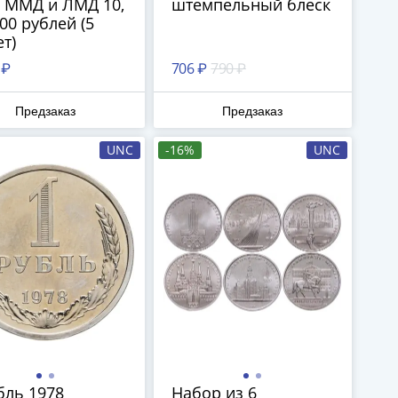
 ММД и ЛМД 10,
штемпельный блеск
100 рублей (5
т)
 ₽
706 ₽
790 ₽
Предзаказ
Предзаказ
UNC
-16%
UNC
бль 1978
Набор из 6