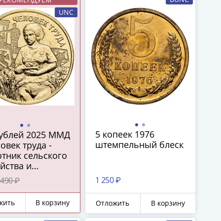
UNC
5 копеек 1976
рублей 2025 ММД
штемпельный блеск
овек труда -
тник сельского
йства и
ерабатывающей
1 250 ₽
490 ₽
мышленности"
жить
В корзину
Отложить
В корзину