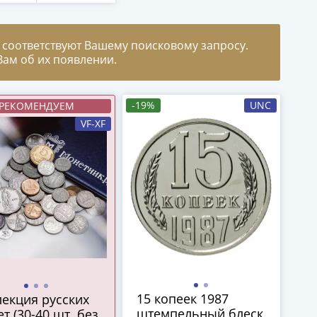
 соответствуют Вашему поисковому запросу.
ам об их появлении.
-19%
UNC
РЕКОМЕНДУЕМ
VF-XF
15 копеек 1987
екция русских
штемпельный блеск
т (30-40 шт. без