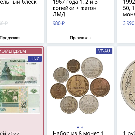
ельный блеск
1967 года 1, 2 и 3
1992
копейки + жетон
50, 
ЛМД
моне
90 ₽
980 ₽
3 990
Предзаказ
Предзаказ
VF-AU
КОМЕНДУЕМ
UNC
Набор из 8 монет 1,
1 ру