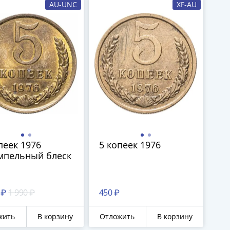
AU-UNC
XF-AU
пеек 1976
5 копеек 1976
мпельный блеск
 ₽
1 990 ₽
450 ₽
жить
В корзину
Отложить
В корзину