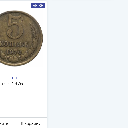
VF-XF
пеек 1976
жить
В корзину