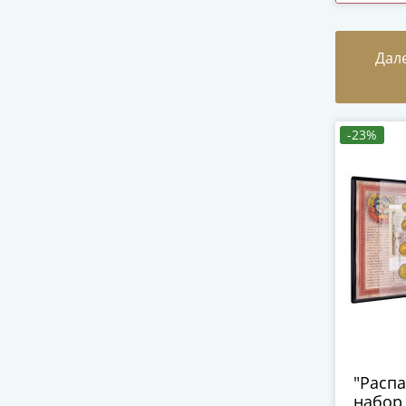
Дал
-23%
"Распа
набор 