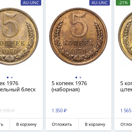
AU-UNC
AU-UNC
-21%
ек 1976
5 копеек 1976
5 ко
ельный блеск
(наборная)
ште
1 990 ₽
1 350 ₽
1 565
ть
В корзину
Отложить
В корзину
Отло