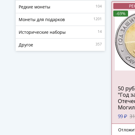
РЕ
104
Редкие монеты
-69%
1201
Монеты для подарков
14
Исторические наборы
357
Другое
50 ру
"Год 
Отечес
Могил
99 ₽
31
Отложи