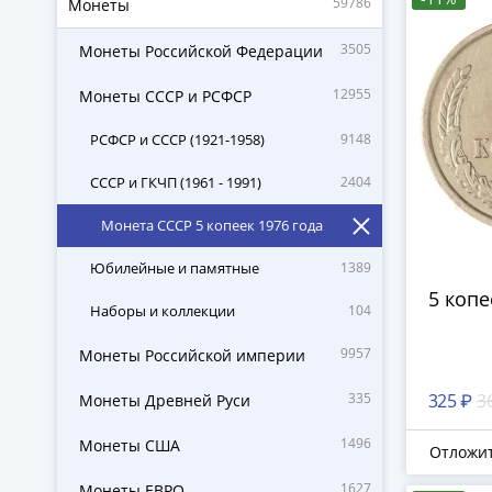
59786
Монеты
3505
Монеты Российской Федерации
12955
Монеты СССР и РСФСР
РСФСР и СССР (1921-1958)
9148
СССР и ГКЧП (1961 - 1991)
2404
Монета СССР 5 копеек 1976 года
Юбилейные и памятные
1389
5 копе
Наборы и коллекции
104
9957
Монеты Российской империи
335
325 ₽
3
Монеты Древней Руси
1496
Монеты США
Отложи
1627
Монеты ЕВРО