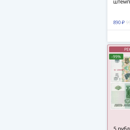
штемп
890 ₽
9
РЕ
-99%
5 рублей 2022