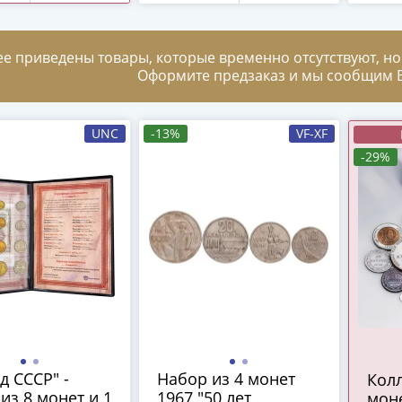
ее приведены товары, которые временно отсутствуют, но
Оформите предзаказ и мы сообщим В
UNC
-13%
VF-XF
-29%
д СССР" -
Набор из 4 монет
Колл
из 8 монет и 1
1967 "50 лет
моне