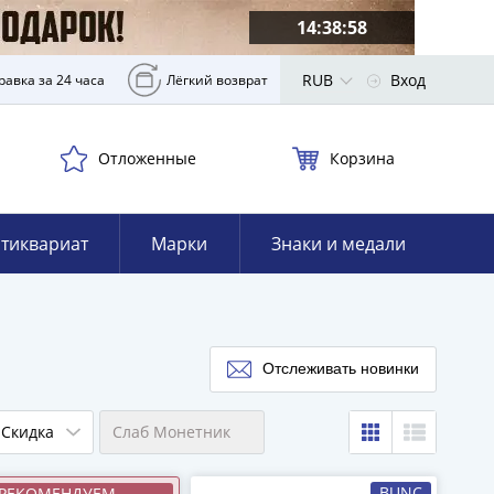
14:38:57
RUB
Вход
равка за 24 часа
Лёгкий возврат
Отложенные
Корзина
тиквариат
Марки
Знаки и медали
Отслеживать новинки
Скидка
Слаб Монетник
BUNC
РЕКОМЕНДУЕМ