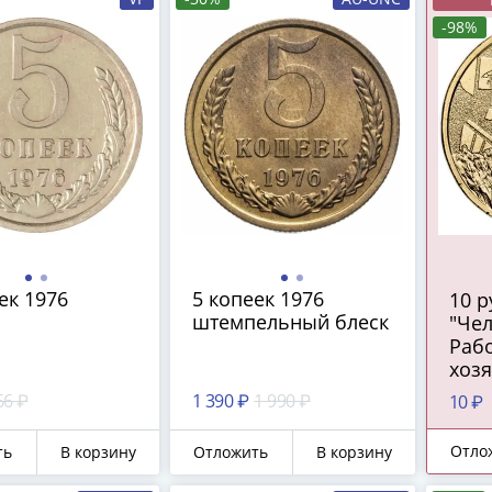
-98%
ек 1976
5 копеек 1976
10 
штемпельный блеск
"Чел
Рабо
хозя
пер
66 ₽
1 390 ₽
1 990 ₽
10 ₽
про
Отло
ть
В корзину
Отложить
В корзину