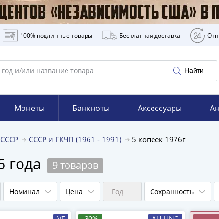
100% подлинные товары
Бесплатная доставка
Отп
Найти
Монеты
Банкноты
Аксессуары
Ан
 СССР
СССР и ГКЧП (1961 - 1991)
5 копеек 1976г
6 года
9 товаров
Номинал
Цена
Год
Сохранность
VF
-30%
AU-UNC