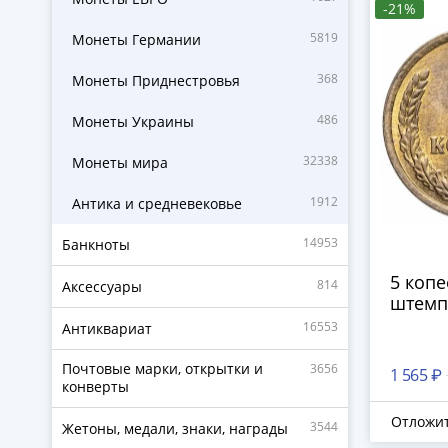
-21%
5819
Монеты Германии
368
Монеты Приднестровья
486
Монеты Украины
32338
Монеты мира
1912
Антика и средневековье
14953
Банкноты
5 копе
814
Аксессуары
штемп
16553
Антиквариат
Почтовые марки, открытки и
3656
1 565 ₽
конверты
Отложи
3544
Жетоны, медали, знаки, награды