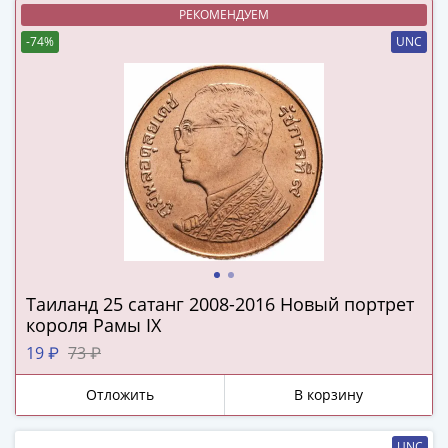
Римская
РЕКОМЕНДУЕМ
империя
-74%
UNC
Другие
Приднестровье
Украина
Монеты
мира
Австралия
и
Океания
Азия
Америка
Таиланд 25 сатанг 2008-2016 Новый портрет
Африка
короля Рамы IX
Европа
Другие
19 ₽
73 ₽
страны
Отложить
В корзину
Смешанные
лоты
UNC