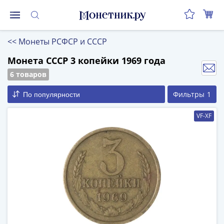
Монеты
<<
Монеты РСФСР и СССР
Монеты
Российской
Монета СССР 3 копейки 1969 года
Федерации
6 товаров
Регулярные
Фильтры
1
По популярности
выпуски
до
VF-XF
реформы
(1992-
1993)
после
реформы
(1997-
нв)
Юбилейные
и