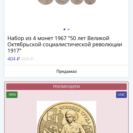
(1727-
1729)
Екатерина
I
(1725-
Набор из 4 монет 1967 "50 лет Великой
1727)
Октябрьской социалистической революции
Петр
1917"
I
404 ₽
466 ₽
(1700-
1725)
Предзаказ
Наборы
и
РЕКОМЕНДУЕМ
коллекции
-98%
UNC
Монеты
Древней
Руси
Иван
V