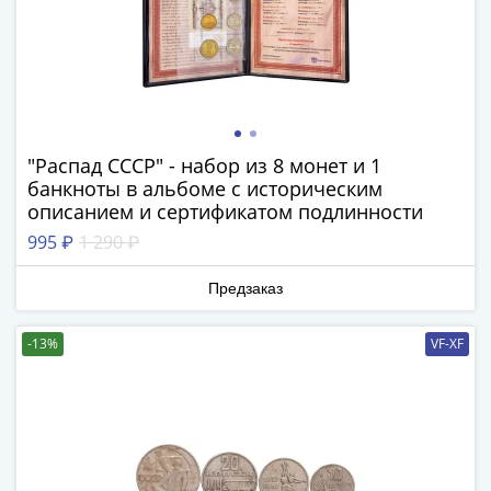
(1762-
1796)
Петр
III
(1762-
1762)
"Распад СССР" - набор из 8 монет и 1
Елизавета
банкноты в альбоме с историческим
(1741-
описанием и сертификатом подлинности
1762)
995 ₽
1 290 ₽
Иоанн
Антонович
Предзаказ
(1740-
1741)
-13%
VF-XF
Анна
Иоанновна
(1730-
1740)
Петр
II