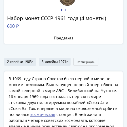
1991
Гражданская
война
Набор монет СССР 1961 года (4 монеты)
Банкноты
690 ₽
царской
России
Предзаказ
Частные
выпуски
Банкноты
2 копейки 1983г
3 копейки 1971г
Развернуть
с
красивыми
номерами
В 1969 году Страна Советов была первой в мире по
Лотерейные
многим позициям. Был запущен первый энергоблок на
билеты
самой северной в мире АЭС - Билибинской на Чукотке.
16 января 1969 года состоялась первая в мире
Евросувенир
стыковка двух пилотируемых кораблей «Союз-4» и
"0
«Союз-5». Так, впервые в мире на околоземной орбите
евро"
появилась
космическая
станция. В ней жили и
Облигации
работали четыре советских космонавта, которые
и
впервые в мире осуществили сварку на околоземной