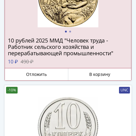
и
Петр
I
(1682-
1717)
Федор
10 рублей 2025 ММД "Человек труда -
III
Работник сельского хозяйства и
Алексеевич
перерабатывающей промышленности"
(1676-
10 ₽
490 ₽
1682)
Алексей
Отложить
В корзину
Михайлович
(1645-
-10%
UNC
1676)
Михаил
Федорович
(1613-
1645)
Василий