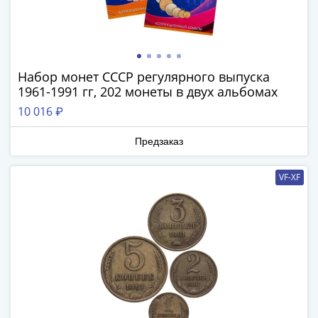
1918
1919
-
1920гг
1921
Набор монет СССР регулярного выпуска
1922
1961-1991 гг, 202 монеты в двух альбомах
1923
10 016 ₽
1924
-
Предзаказ
1932
1934
VF-XF
1937
1938
1947
(1957)
1961
(по
Засько)
1961