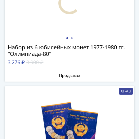
Азия
Америка
Африка
Европа
СНГ
и
Набор из 6 юбилейных монет 1977-1980 гг.
страны
"Олимпиада-80"
Балтии
3 276 ₽
3 900 ₽
Смешанные
лоты
Предзаказ
Другие
страны
XF-AU
Банкноты
СССР
1917
-
1923
1917