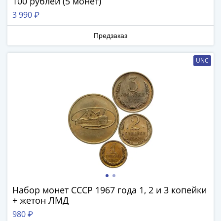
Нижегородско-
100 рублей (5 монет)
Суздальское
3 990 ₽
княжество
(1383-
Предзаказ
1431)
США
UNC
Регулярные
выпуски
Доллары
Сакагавеи
(индианка)
Доллары
инновации
Президентские
доллары
Квотеры
(парки)
Набор монет СССР 1967 года 1, 2 и 3 копейки
+ жетон ЛМД
Квотеры
(штаты)
980 ₽