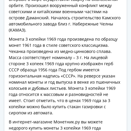
акции
орбите. Произошел вооруженный конфликт между
Чеки
советскими и китайскими военными частями на
острове Даманский. Началось строительство Камского
и
автомобильного завода близ г. Набережные Челны
купоны
(КАМАЗ).
Арктикуголь
Монета 3 копейки 1969 года произведена по образцу
ВНЕШПОСЫЛТОРГ
монет 1961 года в стиле советского классицизма.
Дорожные
Чеканка произведена из медно-цинкового сплава.
Круизные
Масса соответствует номиналу – 3 г. На лицевой
Отрезные
стороне 3 копеек 1969 года крупно изображён герб
Отрезные
СССР образца 1956 года Под гербом имеется
(серия
горизонтальная надпись «СССР». На реверсе указан
Д)
номинал монеты и год выпуска в венке из пшеничных
колосьев и дубовых листьев. Монета 3 копейки 1969
Другие
года относится к массовым и разновидностей не
Наборы
имеет. Стоит отметить, что в ценах 1969 года за 3
и
копейки можно было купить стакан газировки с
коллекции
сиропом из автомата.
В интернет-магазине Монетник.ру вы можете
недорого купить монеты 3 копейки 1969 года