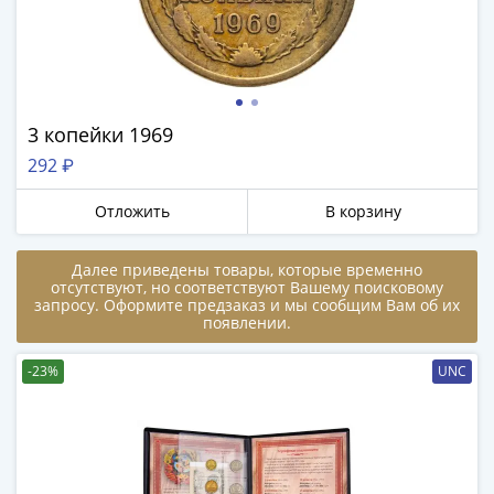
1894)
Александр
II
(1854-
1881)
Николай
3 копейки 1969
I
292 ₽
(1826-
1855)
Отложить
В корзину
Александр
I
Далее приведены товары, которые временно
отсутствуют, но соответствуют Вашему поисковому
(1801-
запросу. Оформите предзаказ и мы сообщим Вам об их
1825)
появлении.
Павел
I
-23%
UNC
(1796-
1801)
Екатерина
II