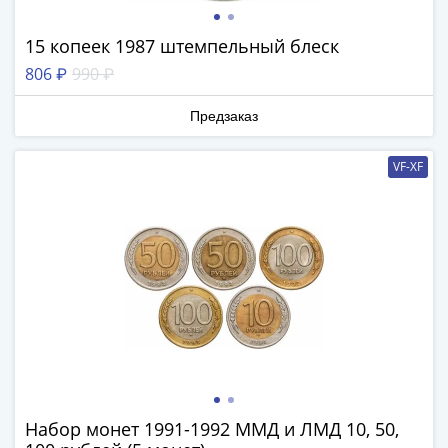
III
(1505-­
15 копеек 1987 штемпельный блеск
1533)
806 ₽
990 ₽
Иван
III
Предзаказ
(1462-­
1505)
VF-XF
Василий
II
Темный
(1425-­
1462)
Псков
(1425-­
1510)
Новгород
(1420-­
1478)
Набор монет 1991-1992 ММД и ЛМД 10, 50,