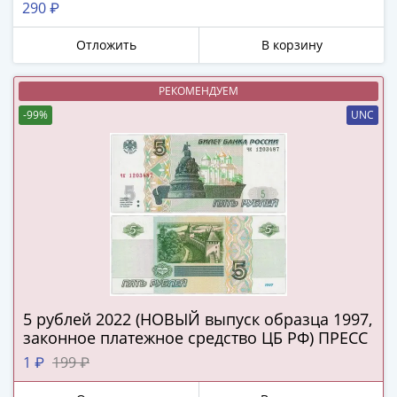
290 ₽
в
ВОВ
Отложить
В корзину
75
лет
РЕКОМЕНДУЕМ
Победы
-99%
UNC
в
ВОВ
Человек
труда
Города-
герои
Оружие
Великой
Победы
Олимпиада
5 рублей 2022 (НОВЫЙ выпуск образца 1997,
в
законное платежное средство ЦБ РФ) ПРЕСС
Сочи
1 ₽
199 ₽
2014