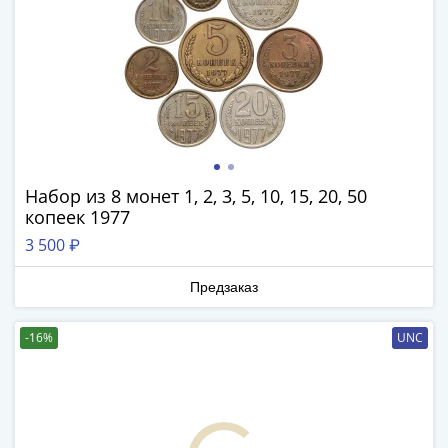
Банкноты
РФ
1992
1993
1994
1995
1997
2001
Набор из 8 монет 1, 2, 3, 5, 10, 15, 20, 50
2004
копеек 1977
2010
3 500 ₽
2017
2022-
Предзаказ
2025
Памятные
-16%
UNC
Банкноты
мира
Австралия
и
Океания