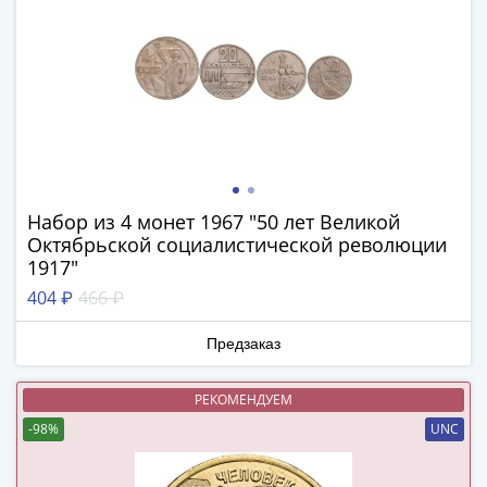
(1762-
1796)
Петр
III
(1762-
1762)
Елизавета
(1741-
1762)
Набор из 4 монет 1967 "50 лет Великой
Иоанн
Октябрьской социалистической революции
1917"
Антонович
(1740-
404 ₽
466 ₽
1741)
Предзаказ
Анна
Иоанновна
(1730-
РЕКОМЕНДУЕМ
1740)
-98%
UNC
Петр
II