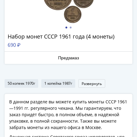
1918
1919
-
1920гг
1921
Набор монет СССР 1961 года (4 монеты)
1922
1923
690 ₽
1924
-
Предзаказ
1932
1934
1937
50 копеек 1970г
1 копейка 1987г
Развернуть
1938
1947
В данном разделе вы можете купить монеты СССР 1961
(1957)
—1991 гг. регулярного чекана. Мы гарантируем, что
1961
заказ придёт быстро, в полном объёме, в надёжной
(по
упаковке, в полной сохранности. Также вы можете
Засько)
забрать монеты из нашего офиса в Москве.
1961
Денежная система Советского союза укрепляется, что