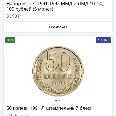
Нижегородско-
Набор монет 1991-1992 ММД и ЛМД 10, 50,
Суздальское
100 рублей (5 монет)
княжество
3 990 ₽
(1383-
1431)
Предзаказ
США
Регулярные
-11%
AU-UNC
выпуски
Доллары
Сакагавеи
(индианка)
Доллары
инновации
Президентские
доллары
Квотеры
(парки)
Квотеры
50 копеек 1991 Л штемпельный блеск
(штаты)
706 ₽
790 ₽