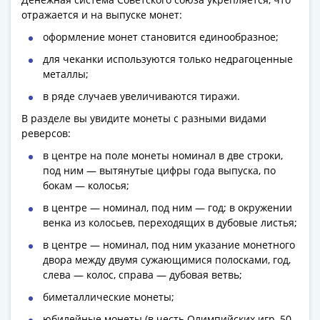
1991
отражается и на выпуске монет:
Гражданская
оформление монет становится единообразное;
война
Банкноты
для чеканки используются только недрагоценные
царской
металлы;
России
в ряде случаев увеличиваются тиражи.
Частные
В разделе вы увидите монеты с разными видами
выпуски
реверсов:
Банкноты
в центре на поле монеты номинал в две строки,
с
под ним — вытянутые цифры года выпуска, по
красивыми
бокам — колосья;
номерами
в центре — номинал, под ним — год; в окружении
Лотерейные
венка из колосьев, переходящих в дубовые листья;
билеты
Евросувенир
в центре — номинал, под ним указание монетного
двора между двумя сужающимися полосками, год,
"0
слева — колос, справа — дубовая ветвь;
евро"
Облигации
биметаллические монеты;
и
юбилейные монеты (в честь Олимпийских игр, 50-