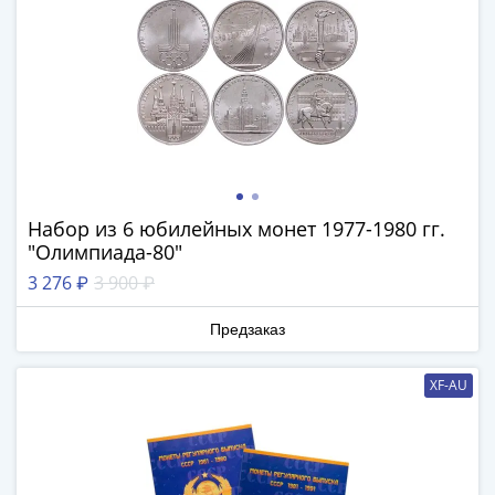
Банкноты
РФ
1992
1993
1994
1995
1997
2001
2004
Набор из 6 юбилейных монет 1977-1980 гг.
2010
"Олимпиада-80"
2017
3 276 ₽
3 900 ₽
2022-
2025
Предзаказ
Памятные
Банкноты
XF-AU
мира
Австралия
и
Океания