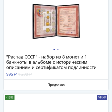
1894)
Александр
II
(1854-
1881)
Николай
I
(1826-
1855)
Александр
"Распад СССР" - набор из 8 монет и 1
I
банкноты в альбоме с историческим
(1801-
описанием и сертификатом подлинности
1825)
995 ₽
1 290 ₽
Павел
I
Предзаказ
(1796-
1801)
-13%
VF-XF
Екатерина
II