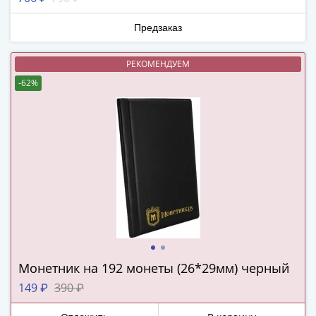
Наборы
Другие
Предзаказ
ЕВРО
Германия
РЕКОМЕНДУЕМ
Евросоюз
-62%
ФРГ
ГДР
Третий
рейх
Веймарская
республика
Нотгельды
Германская
империя
Бавария
Данциг
Монетник на 192 монеты (26*29мм) черный
Пруссия
149 ₽
390 ₽
Саар
Священная