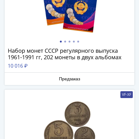
Азия
Америка
Африка
Европа
СНГ
и
страны
Набор монет СССР регулярного выпуска
1961-1991 гг, 202 монеты в двух альбомах
Балтии
Смешанные
10 016 ₽
лоты
Другие
Предзаказ
страны
Банкноты
VF-XF
СССР
1917
-
1923
1917