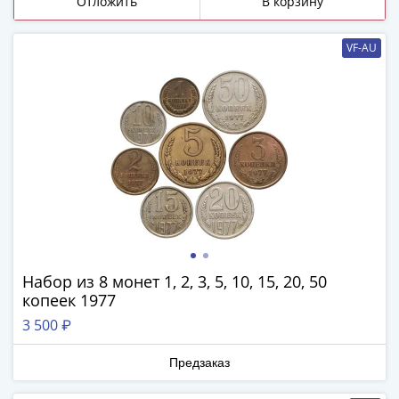
Отложить
В корзину
Римская
империя
VF-AU
Другие
Приднестровье
Украина
Монеты
мира
Австралия
и
Океания
Азия
Америка
Африка
Набор из 8 монет 1, 2, 3, 5, 10, 15, 20, 50
Европа
копеек 1977
Другие
3 500 ₽
страны
Смешанные
Предзаказ
лоты