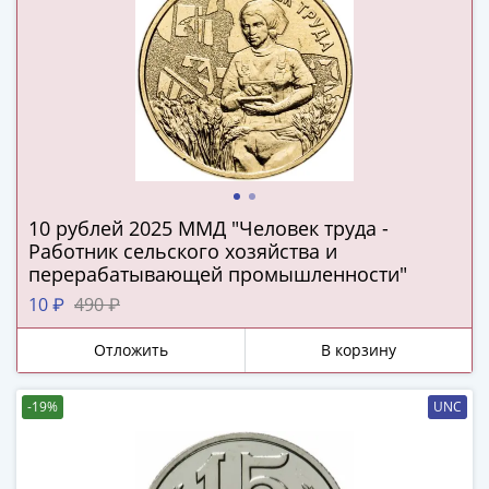
(1727-
1729)
Екатерина
I
(1725-
1727)
Петр
I
(1700-
10 рублей 2025 ММД "Человек труда -
Работник сельского хозяйства и
1725)
перерабатывающей промышленности"
Наборы
10 ₽
490 ₽
и
коллекции
Отложить
В корзину
Монеты
Древней
-19%
UNC
Руси
Иван
V