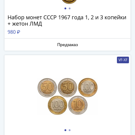
III
(1505-­
Набор монет СССР 1967 года 1, 2 и 3 копейки
1533)
+ жетон ЛМД
Иван
980 ₽
III
(1462-­
Предзаказ
1505)
Василий
VF-XF
II
Темный
(1425-­
1462)
Псков
(1425-­
1510)
Новгород
(1420-­
1478)