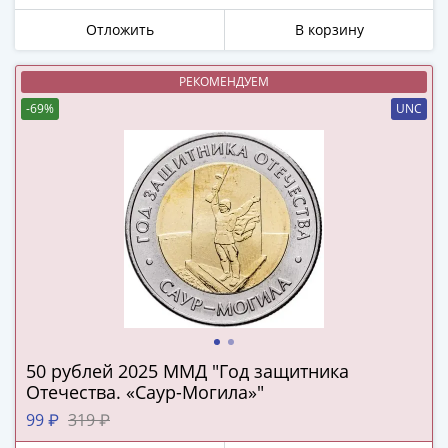
в
Отложить
В корзину
ВОВ
75
РЕКОМЕНДУЕМ
лет
-69%
UNC
Победы
в
ВОВ
Человек
труда
Города-
герои
Оружие
Великой
Победы
Олимпиада
50 рублей 2025 ММД "Год защитника
в
Отечества. «Саур-Могила»"
Сочи
99 ₽
319 ₽
2014